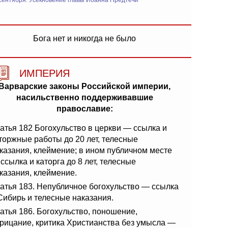
сентября: Усекновение главы Иоанна Предтечи
Бога нет и никогда не было
ИМПЕРИЯ
Варварские законы Российской империи,
насильственно поддерживавшие
православие:
атья 182 Богохульство в церкви — ссылка и
торжные работы до 20 лет, телесные
казания, клеймение; в ином публичном месте
ссылка и каторга до 8 лет, телесные
казания, клеймение.
атья 183. Непубличное богохульство — ссылка
Сибирь и телесные наказания.
атья 186. Богохульство, поношение,
рицание, критика Христианства без умысла —