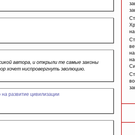
за
за
Ст
Хр
на
Ст
ве
на
на
сикой автора, и открыли те самые законы
Си
ор хочет ниспровергнуть эволюцию.
Ст
во
за
о на развитие цивилизации