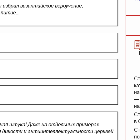
11 
 избрал византийское вероучение,
питие...
Ст
ка
на
— 
на
Ст
в 
ьная штука! Даже на отдельных примерах
Ст
и дикости и антиинтеллектуальности церквей
по