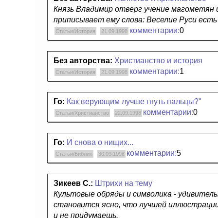
Князь Владимир отверг учение магометян и
приписывает ему слова: Веселие Руси есть 
комментарии:
0
Статьи/История
21.09.1998
Без авторства:
Христианство и история
комментарии:
1
Статьи/История
21.09.1998
Го:
Как верующим лучше гнуть пальцы?"
комментарии:
0
Статьи/Христианство
22.09.1998
Го:
И снова о нищих...
комментарии:
5
Статьи/Библия
30.09.1998
Зикеев С.:
Штрихи на тему
Культовые обряды и символика - удивител
становится ясно, что лучшей иллюстраци
и не придумаешь.