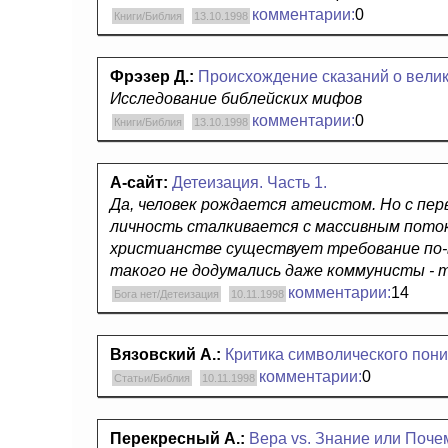
комментарии:
0
Книги/Библия
13.10.1998
Фрэзер Д.:
Происхождениe cкaзaний o вeли
Исследование библейских мифов
комментарии:
0
Книги/Библия
13.10.1998
А-сайт:
Детеизация. Часть 1.
Да, человек рождается атеистом. Но с пер
личность сталкивается с массивным потоко
христианстве существует требование по-
такого не додумались даже коммунисты - те
комментарии:
14
Бога нет/Детеизация
10.11.1998
Вязовский А.:
Критика символического пон
комментарии:
0
Статьи/Библия
10.11.1998
Перекресный А.:
Вера vs. Знание или Поче