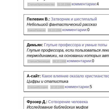
комментарии:
4
Статьи/Христианство
02.10.1998
Пелевин В.:
Затворник и шестипалый
Небольшой фантастический рассказ
комментарии:
0
Книги/Религии
09.10.1998
Димьян:
Глупые профессора и умные попы
Глупые профессора, если пользоваться лек
термодинамики, на основании которых авт
комментарии:
0
Статьи/Эволюция
09.10.1998
А-сайт:
Какое влияние оказало христианств
Цифры и статистика
комментарии:
5
Статьи/История
12.10.1998
Фрэзер Д.:
Сотворение человека
Исследование библейских мифов