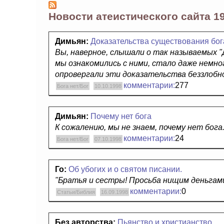
Новости атеистического сайта 1
Димьян:
Доказательства существования бог
Вы, наверное, слышали о так называемых 
мы ознакомились с ними, стало даже немно
опровергали эти доказательства беззлобно 
комментарии:
277
Бога нет/Бог
10.10.1998
Димьян:
Почему нет бога
К сожалению, мы не знаем, почему нет бога
комментарии:
24
Бога нет/Бог
07.10.1998
Го:
Об убогих и о святом писании.
"Братья и сестры! Просьба нищим деньгами
комментарии:
0
Статьи/Библия
16.09.1998
Без авторства:
Пьянство и христианство