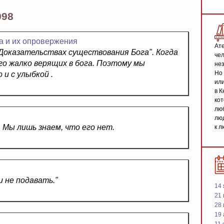
998
а и их опровержения
Ате
"Доказательствах существования Бога". Когда
чел
го жалко верящих в бога. Поэтому мы
не
Но 
и с улыбкой .
или
в К
кот
люб
люд
. Мы лишь знаем, что его нет.
к л
 не подавать."
14 
21 
28
19