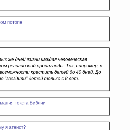
кoм пoтoпe
вых же дней жизни каждая человеческая
м религиозной пропаганды. Так, например, в
возможности крестить детей до 40 дней. До
 "звездили" детей только с 8 лет.
имания текста Библии
му я атеист?