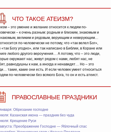
ЧТО ТАКОЕ АТЕИЗМ?
изм – это умение и желание относится к людям по-
овечески – к очень разным: родным и близким, знакомым и
знакомым, великим и рядовым, верующим и неверующим…
относится по-человечески не потому, что «так велел Бог»,
 «так Богу угодно», или так написано в Библии, в Коране или
ниге любого другого вероучения… А потому, что – это люди,
орые окружают нас, живут рядом с нами, любят нас, не
ят, равнодушны к нам, а иногда и ненавидят… Но – это
и… такие, какие они есть. И если человек умеет относиться
юдям по-человечески без всякого Бога, то он и есть атеист.
ПРАВОСЛАВНЫЕ ПРАЗДНИКИ
января: Обрезание господне
июля: Казанская икона — праздник без чуда
 июля: Крещение Руси
 августа: Преображение Господне — Яблочный спас