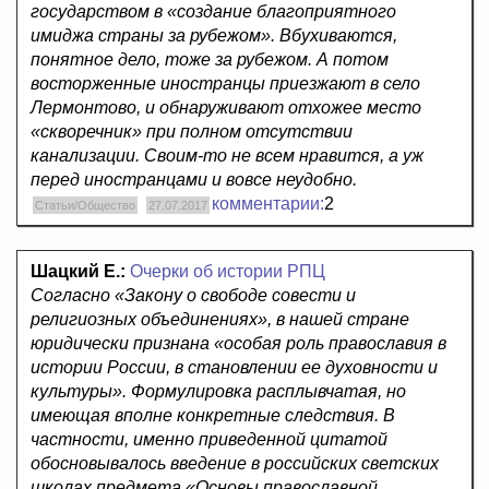
государством в «создание благоприятного
имиджа страны за рубежом». Вбухиваются,
понятное дело, тоже за рубежом. А потом
восторженные иностранцы приезжают в село
Лермонтово, и обнаруживают отхожее место
«скворечник» при полном отсутствии
канализации. Своим-то не всем нравится, а уж
перед иностранцами и вовсе неудобно.
комментарии:
2
Статьи/Общество
27.07.2017
Шацкий Е.:
Очерки об истории РПЦ
Согласно «Закону о свободе совести и
религиозных объединениях», в нашей стране
юридически признана «особая роль православия в
истории России, в становлении ее духовности и
культуры». Формулировка расплывчатая, но
имеющая вполне конкретные следствия. В
частности, именно приведенной цитатой
обосновывалось введение в российских светских
школах предмета «Основы православной