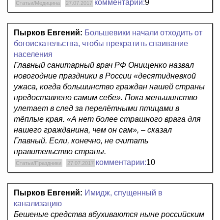
комментарии:
9
Статьи/Медицина
27.07.2017
Пырков Евгений:
Большевики начали отходить от
богоискательства, чтобы прекратить спаивание
населения
Главный санитарный врач РФ Онищенко назвал
новогодние праздники в России «десятидневкой
ужаса, когда большинство граждан нашей страны
предоставлено самим себе». Пока меньшинство
улетает в след за перелётными птицами в
тёплые края. «А нет более страшного врага для
нашего гражданина, чем он сам», – сказал
Главный. Если, конечно, не считать
правительство страны.
комментарии:
10
Статьи/Праздники
27.07.2017
Пырков Евгений:
Имидж, спущенный в
канализацию
Бешеные средства вбухиваются ныне российским