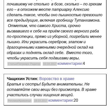
почившему не столько
в бозе, сколько – по грехам
его – в отхожем месте патриарху Алексию
сделать такое, чтобы оно пышностью превзошло
все предыдущие, включая гробницу Тутанхамона.
Отметим, что самого Христа, срочно
вызвавшего к себе на приём своего верного раба
по-простецки, прямо из уборной, погребали менее
пышно. Или украсить серебром, златом и
драгоценными каменьями очередной оклад на
образах и поднять оклад себе.
Вместо того,
чтобы украсить себя подвигами веры.
комментарии:
4
Статьи/Патриарх Ридигер
03.04.2017
Чащихин Устин:
Воровство в храме
Братья и сестры! Будьте внимательны. Не
оставляйте свои вещи без присмотра. В храме
участились случаи хищения вещей.
комментарии:
20
Реплики/Криминал
18.03.2017