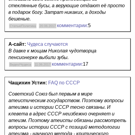
стеклянные бусы, а верующие отдают её просто
в подарок богу. Затрат никаких, а доходы
бешеные.
комментарии:
5
Статьи/Политика
20.06.2017
А-сайт:
Чудеса случаются
В давке к мощам Николая чудотворца
пенсионерке выбили зубы.
комментарии:
17
Видео/Чудеса
11.06.2017
Чащихин Устин:
FAQ по СССР
Советский Союз был первым в мире
атеистическим государством. Поэтому вопросы
атеизма и истории СССР тесно связаны. И
клевета в адрес СССР неизбежно очерняет и
атеизм. Поэтому атеисты обязаны рассмотреть
вопросы истории СССР с позиций методологии
атеизма - научного метода - критического