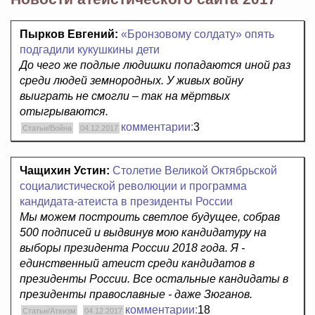
Пырков Евгений:
«Бронзовому солдату» опять
подгадили кукушкины дети
До чего же подлые людишки попадаются иной раз
среди людей земнородных. У живых войну
выиграть не смогли – так на мёртвых
отыгрываются.
комментарии:
3
Статьи/Война
04.12.2017
Чащихин Устин:
Столетие Великой Октябрьской
социалистической революции и программа
кандидата-атеиста в президенты России
Мы можем построить светлое будущее, собрав
500 подписей и выдвинув мою кандидатуру на
выборы президента России 2018 года. Я -
единственный атеист среди кандидатов в
президенты России. Все остальные кандидаты в
президенты православные - даже Зюганов.
комментарии:
18
Статьи/Атеизм
04.12.2017