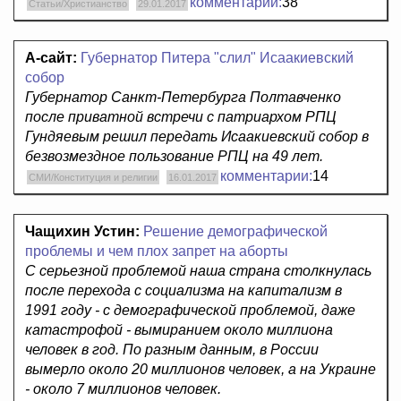
комментарии:
38
Статьи/Христианство
29.01.2017
А-сайт:
Губернатор Питера "слил" Исаакиевский
собор
Губернатор Санкт-Петербурга Полтавченко
после приватной встречи с патриархом РПЦ
Гундяевым решил передать Исаакиевский собор в
безвозмездное пользование РПЦ на 49 лет.
комментарии:
14
СМИ/Конституция и религии
16.01.2017
Чащихин Устин:
Решение демографической
проблемы и чем плох запрет на аборты
С серьезной проблемой наша страна столкнулась
после перехода с социализма на капитализм в
1991 году - с демографической проблемой, даже
катастрофой - вымиранием около миллиона
человек в год. По разным данным, в России
вымерло около 20 миллионов человек, а на Украине
- около 7 миллионов человек.