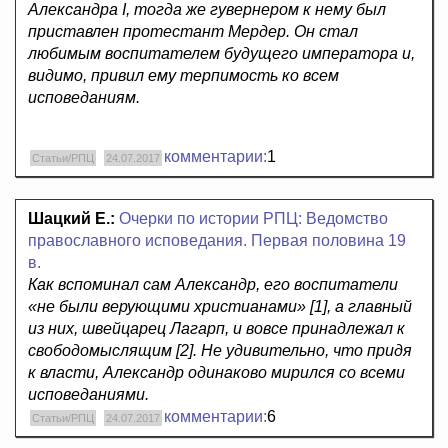
Александра I, тогда же гувернером к нему был
приставлен протестант Мердер. Он стал
любимым воспитателем будущего императора и,
видимо, привил ему терпимость ко всем
исповеданиям.
комментарии:
1
Статьи/РПЦ
24.07.2017
Шацкий Е.:
Очерки по истории РПЦ: Ведомство
православного исповедания. Первая половина 19
в.
Как вспоминал сам Александр, его воспитатели
«
не были верующими христианами
» [1], а главный
из них, швейцарец Лагарп, и вовсе принадлежал к
свободомыслящим [2]. Не удивительно, что придя
к власти, Александр одинаково мирился со всеми
исповеданиями.
комментарии:
6
Статьи/РПЦ
24.07.2017