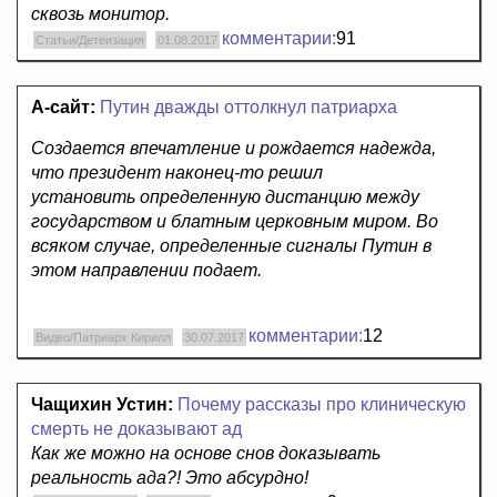
сквозь монитор.
комментарии:
91
Статьи/Детеизация
01.08.2017
А-сайт:
Путин дважды оттолкнул патриарха
Создается впечатление и рождается надежда,
что президент наконец-то решил
установить определенную дистанцию между
государством и блатным церковным миром. Во
всяком случае, определенные сигналы Путин в
этом направлении подает.
комментарии:
12
Видео/Патриарх Кирилл
30.07.2017
Чащихин Устин:
Почему рассказы про клиническую
смерть не доказывают ад
Как же можно на основе снов доказывать
реальность ада?! Это абсурдно!