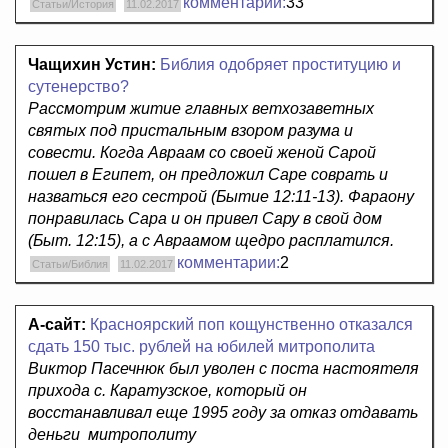
комментарии:
33
Статьи/История
11.02.2017
Чащихин Устин:
Библия одобряет проституцию и
сутенерство?
Рассмотрим житие главных ветхозаветных
святых под пристальным взором разума и
совести. Когда Авраам со своей женой Сарой
пошел в Египет, он предложил Саре соврать и
назваться его сестрой (Бытие 12:11-13). Фараону
понравилась Сара и он привел Сару в свой дом
(Быт. 12:15), а с Авраамом щедро расплатился.
комментарии:
2
Статьи/Библия
11.02.2017
А-сайт:
Красноярский поп кощунственно отказался
сдать 150 тыс. рублей на юбилей митрополита
Виктор Пасечнюк был уволен с поста настоятеля
прихода с. Каратузское, который он
восстанавливал еще 1995 году за отказ отдавать
деньги митрополиту