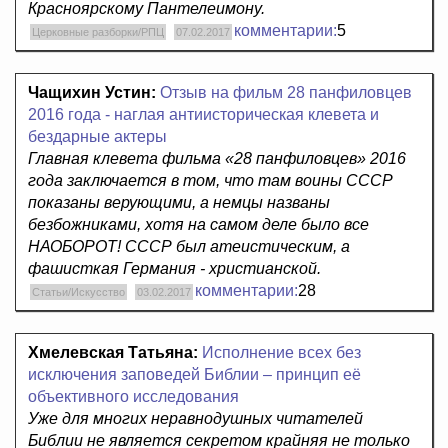
Красноярскому Пантелеимону.
комментарии:
5
Церковные разборки/РПЦ
07.02.2017
Чащихин Устин:
Отзыв на фильм 28 панфиловцев
2016 года - наглая антиисторическая клевета и
бездарные актеры
Главная клевета фильма «28 панфиловцев» 2016
года заключается в том, что там воины СССР
показаны верующими, а немцы названы
безбожниками, хотя на самом деле было все
НАОБОРОТ! СССР был атеистическим, а
фашисткая Германия - христианской.
комментарии:
28
Статьи/Искусство
03.02.2017
Хмелевская Татьяна:
Исполнение всех без
исключения заповедей Библии – принцип её
объективного исследования
Уже для многих неравнодушных читателей
Библии не является секретом крайняя не только