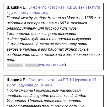
Шацкий Е.:
Очерки по истории РПЦ: 18 век: На пути
к духовному ведомству
Период между уходом Никона из Москвы в 1658 г. и
избранием его преемника в 1667 г. оказался
благоприятным для русской культуры.
Иконописное дело в стране возглавил
выдающийся художник и теоретик искусства
Симон Ушаков. Ушаков не боялся нарушать
вековые каноны, в его работах иконописные
изображения стали похожи на живые человеческие
лица.
комментарии:
0
Статьи/РПЦ
24.07.2017
Шацкий Е.:
Очерки по истории РПЦ: Церковь в 17
в.: от Годунова до Никона
После смерти Грозного, ему наследовал
слабовольный и крайне религиозный Федор
Иоаннович. Церковь снова стала играть
самостоятельную политическую роль. По