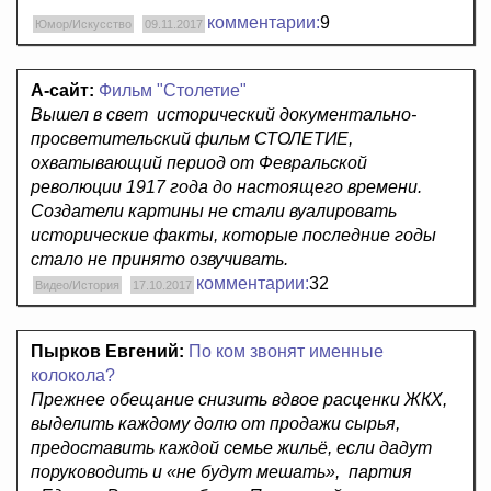
комментарии:
9
Юмор/Искусство
09.11.2017
А-сайт:
Фильм "Столетие"
Вышел в свет исторический документально-
просветительский фильм СТОЛЕТИЕ,
охватывающий период от Февральской
революции 1917 года до настоящего времени.
Создатели картины не стали вуалировать
исторические факты, которые последние годы
стало не принято озвучивать.
комментарии:
32
Видео/История
17.10.2017
Пырков Евгений:
По ком звонят именные
колокола?
Прежнее обещание снизить вдвое расценки ЖКХ,
выделить каждому долю от продажи сырья,
предоставить каждой семье жильё, если дадут
поруководить и «не будут мешать», партия