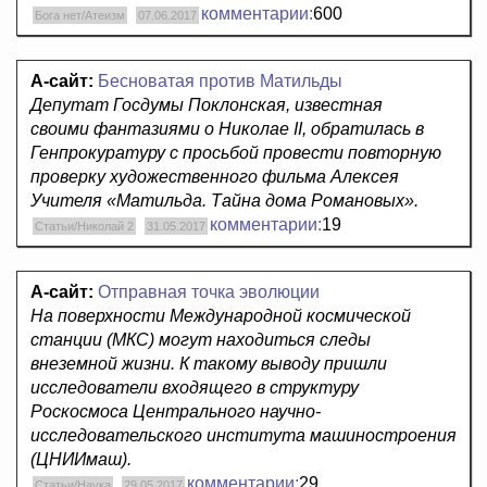
комментарии:
600
Бога нет/Атеизм
07.06.2017
А-сайт:
Бесноватая против Матильды
Депутат Госдумы Поклонская, известная
своими фантазиями о Николае II, обратилась в
Генпрокуратуру с просьбой провести повторную
проверку художественного фильма Алексея
Учителя «Матильда. Тайна дома Романовых».
комментарии:
19
Статьи/Николай 2
31.05.2017
А-сайт:
Отправная точка эволюции
На поверхности Международной космической
станции (МКС) могут находиться следы
внеземной жизни. К такому выводу пришли
исследователи входящего в структуру
Роскосмоса Центрального научно-
исследовательского института машиностроения
(ЦНИИмаш).
комментарии:
29
Статьи/Наука
29.05.2017