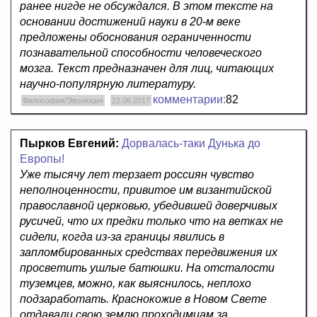
ранее нигде не обсуждался. В этом тексте на
основании достижений науки в 20-м веке
предложены обоснования ограниченности
познавательной способности человеческого
мозга. Текст предназначен для лиц, читающих
научно-популярную литературу.
комментарии:
82
Философия/Эволюция
22.06.2017
Пырков Евгений:
Дорвалась-таки Дунька до
Европы!
Уже тысячу лет терзает россиян чувство
неполноценности, привитое им византийской
православной церковью, убедившей доверчивых
русичей, что их предки только что на ветках не
сидели, когда из-за границы явились в
запломбированных средствах передвижения их
просветить ушлые батюшки. На отсталости
туземцев, можно, как выяснилось, неплохо
подзаработать. Краснокожие в Новом Свете
отдавали свою землю проходимцам за