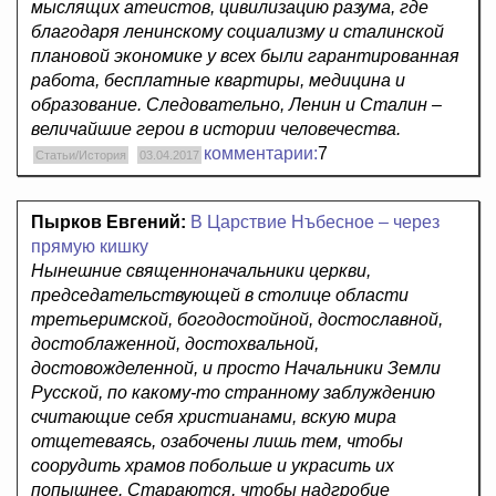
мыслящих атеистов, цивилизацию разума, где
благодаря ленинскому социализму и сталинской
плановой экономике у всех были гарантированная
работа, бесплатные квартиры, медицина и
образование. Следовательно, Ленин и Сталин –
величайшие герои в истории человечества.
комментарии:
7
Статьи/История
03.04.2017
Пырков Евгений:
В Царствие Нъбесное – через
прямую кишку
Нынешние священноначальники церкви,
председательствующей в столице области
третьеримской, богодостойной, достославной,
достоблаженной, достохвальной,
достовожделенной, и просто Начальники Земли
Русской, по какому-то странному заблуждению
считающие себя христианами, вскую мира
отщетеваясь, озабочены лишь тем, чтобы
соорудить храмов побольше и украсить их
попышнее. Стараются, чтобы надгробие