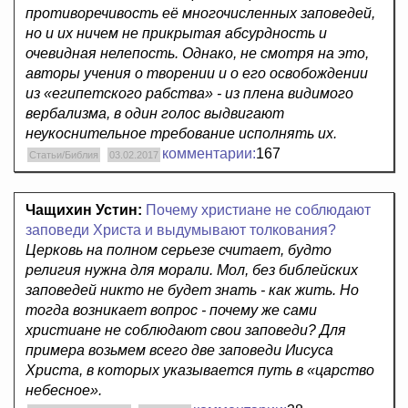
противоречивость её многочисленных заповедей,
но и их ничем не прикрытая абсурдность и
очевидная нелепость. Однако, не смотря на это,
авторы учения о творении и о его освобождении
из «египетского рабства» - из плена видимого
вербализма, в один голос выдвигают
неукоснительное требование исполнять их.
комментарии:
167
Статьи/Библия
03.02.2017
Чащихин Устин:
Почему христиане не соблюдают
заповеди Христа и выдумывают толкования?
Церковь на полном серьезе считает, будто
религия нужна для морали. Мол, без библейских
заповедей никто не будет знать - как жить. Но
тогда возникает вопрос - почему же сами
христиане не соблюдают свои заповеди? Для
примера возьмем всего две заповеди Иисуса
Христа, в которых указывается путь в «царство
небесное».