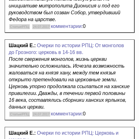
инициативе митрополита Дионисия и под его
руководством был созван Собор, утвердивший
Федора на царстве.
комментарии:
0
Статьи/РПЦ
24.07.2017
Шацкий Е.:
Очерки по истории РПЦ: От монголов
до Грозного: церковь в 14-16 вв.
После свержения монголов, жизнь церкви
значительно осложнилась. Исчезла возможность
жаловаться на князя хану, между тем князья
открыто претендовали на церковные земли.
Церковь упорно продолжала ссылаться на ханские
привилегии. Дважды, в течении первой половины
16 века, составлялись сборники ханских ярлыков,
данных церкви.
комментарии:
0
Статьи/РПЦ
24.07.2017
Шацкий Е.:
Очерки по истории РПЦ: Церковь и