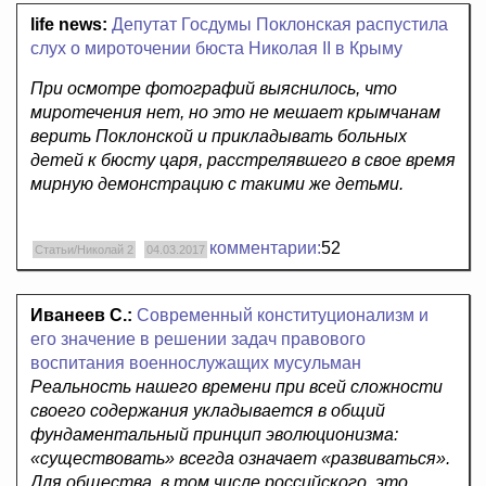
life news:
Депутат Госдумы Поклонская распустила
слух о мироточении бюста Николая II в Крыму
При осмотре фотографий выяснилось, что
миротечения нет, но это не мешает крымчанам
верить Поклонской и прикладывать больных
детей к бюсту царя, расстрелявшего в свое время
мирную демонстрацию с такими же детьми.
комментарии:
52
Статьи/Николай 2
04.03.2017
Иванеев С.:
Современный конституционализм и
его значение в решении задач правового
воспитания военнослужащих мусульман
Реальность нашего времени при всей сложности
своего содержания укладывается в общий
фундаментальный принцип эволюционизма:
«существовать» всегда означает «развиваться».
Для общества, в том числе российского, это