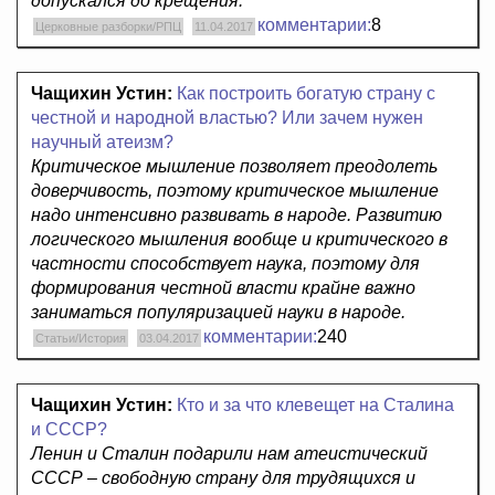
допускался до крещения.
комментарии:
8
Церковные разборки/РПЦ
11.04.2017
Чащихин Устин:
Как построить богатую страну с
честной и народной властью? Или зачем нужен
научный атеизм?
Критическое мышление позволяет преодолеть
доверчивость, поэтому критическое мышление
надо интенсивно развивать в народе. Развитию
логического мышления вообще и критического в
частности способствует наука, поэтому для
формирования честной власти крайне важно
заниматься популяризацией науки в народе.
комментарии:
240
Статьи/История
03.04.2017
Чащихин Устин:
Кто и за что клевещет на Сталина
и СССР?
Ленин и Сталин подарили нам атеистический
СССР – свободную страну для трудящихся и