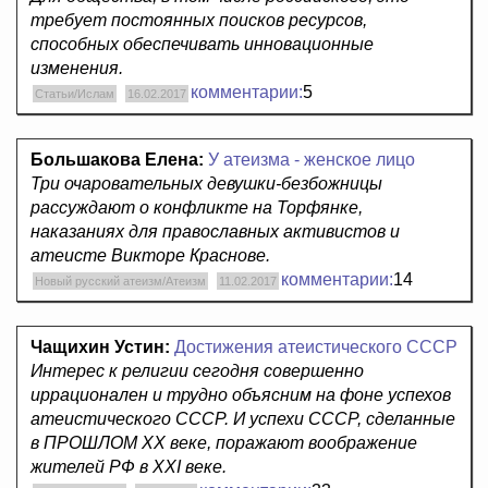
требует постоянных поисков ресурсов,
способных обеспечивать инновационные
изменения.
комментарии:
5
Статьи/Ислам
16.02.2017
Большакова Елена:
У атеизма - женское лицо
Три очаровательных девушки-безбожницы
рассуждают о конфликте на Торфянке,
наказаниях для православных активистов и
атеисте Викторе Краснове.
комментарии:
14
Новый русский атеизм/Атеизм
11.02.2017
Чащихин Устин:
Достижения атеистического СССР
Интерес к религии сегодня совершенно
иррационален и трудно объясним на фоне успехов
атеистического СССР. И успехи СССР, сделанные
в ПРОШЛОМ XX веке, поражают воображение
жителей РФ в XXI веке.