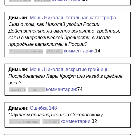
Димьян:
Мощь Николая: тотальная катастрофа
Сказ о том, как Николай угодил России.
Действительно ли именно вскрытие гробницы,
как и в мифологической древности, вызвало
природные катаклизмы в России?
комментарии:
14
Статьи/Христианство
29.05.2017
Димьян:
Мощь Николая: вскрытие гробницы
Последователи Лары Крофт или назад в средние
века?
комментарии:
74
СМИ/РПЦ
22.05.2017
Димьян:
Ошибка 148
Слушаем приговор кощею Соколовскому
комментарии:
32
Статьи/Инквизиция
13.05.2017