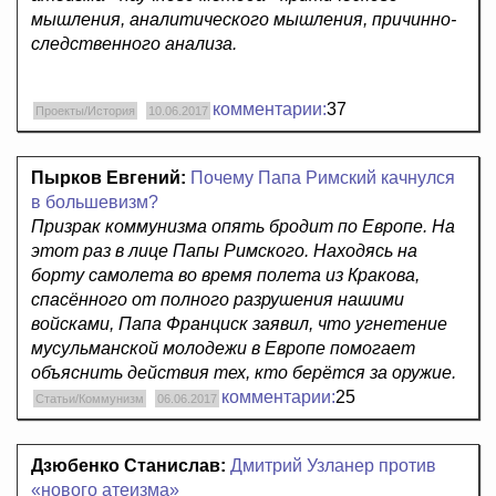
мышления, аналитического мышления, причинно-
следственного анализа.
комментарии:
37
Проекты/История
10.06.2017
Пырков Евгений:
Почему Папа Римский качнулся
в большевизм?
Призрак коммунизма опять бродит по Европе. На
этот раз в лице Папы Римского. Находясь на
борту самолета во время полета из Кракова,
спасённого от полного разрушения нашими
войсками, Папа Франциск заявил, что угнетение
мусульманской молодежи в Европе помогает
объяснить действия тех, кто берётся за оружие.
комментарии:
25
Статьи/Коммунизм
06.06.2017
Дзюбенко Станислав:
Дмитрий Узланер против
«нового атеизма»