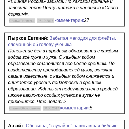
«Единая Россия» забыла. По каковой причине и
завесила город Пензу щитами с надписью «Слово
держим!».
комментарии:
27
Статьи/Политика
07.10.2017
Пырков Евгений:
Забытая мелодия для флейты,
сломанной об голову ученика
Положение дел в народном образовании с каждым
годом всё хуже и хуже. С каждым годом
образование становится всё более средним. По
свидетельству преподавателей вузов, включая
самые известные, с каждым годом снижается и
снижается уровень подготовки в среднем
образовании. Ждать от недоучившихся в средней
школе каких-то особых успехов в вузах не
приходится. Что делать?
комментарии:
5
Статьи/Образование
30.08.2017
А-сайт:
Обезьяна, "случайно" написавшая библию