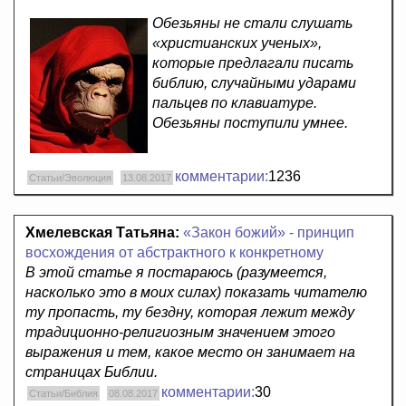
Обезьяны не стали слушать
«христианских ученых»,
которые предлагали писать
библию, случайными ударами
пальцев по клавиатуре.
Обезьяны поступили умнее.
комментарии:
1236
Статьи/Эволюция
13.08.2017
Хмелевская Татьяна:
«Закон божий» - принцип
восхождения от абстрактного к конкретному
В этой статье я постараюсь (разумеется,
насколько это в моих силах) показать читателю
ту пропасть, ту бездну, которая лежит между
традиционно-религиозным значением этого
выражения и тем, какое место он занимает на
страницах Библии.
комментарии:
30
Статьи/Библия
08.08.2017