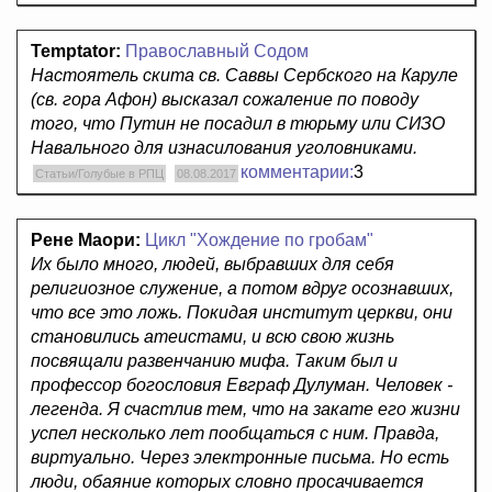
Temptator:
Православный Содом
Настоятель скита св. Саввы Сербского на Каруле
(св. гора Афон) высказал сожаление по поводу
того, что Путин не посадил в тюрьму или СИЗО
Навального для изнасилования уголовниками.
комментарии:
3
Статьи/Голубые в РПЦ
08.08.2017
Рене Маори:
Цикл "Хождение по гробам"
Их было много, людей, выбравших для себя
религиозное служение, а потом вдруг осознавших,
что все это ложь. Покидая институт церкви, они
становились атеистами, и всю свою жизнь
посвящали развенчанию мифа. Таким был и
профессор богословия Евграф Дулуман. Человек -
легенда. Я счастлив тем, что на закате его жизни
успел несколько лет пообщаться с ним. Правда,
виртуально. Через электронные письма. Но есть
люди, обаяние которых словно просачивается