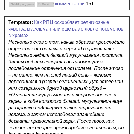
комментарии:
151
СМИ/Праздники
12.04.2017
Temptator:
Как РПЦ оскорбляет религиозные
чувства мусульман или еще раз о ловле покемонов
в храмах
Несколько слов о том, каким образом происходило
отречение от ислама и переход в православие.
Несколько недель бывший мусульманин постился.
Затем над ним совершалось упомянутое
последование отречения от ислама. После этого
– не ранее, чем на следующий день – человек
переводился в разряд оглашенных. Для этого над
ним совершался другой церковный обряд –
«Оглашение мусульманина и вопрошение его о
вере
»
, в ходе которого бывший мусульманин еще
раз кратко подтверждал свое отречение от
ислама, а затем исповедовал главнейшие
догматы православной веры. После того, как
человек некоторое время пробыл оглашенным, он