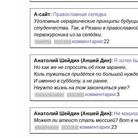
А-сайт:
Православная селедка
Уголовные иерархические принципы будущ
студенчества. Так, в Рязани в православн
первокурсника из-за селёдки.
комментарии:
22
СМИ/РПЦ
21.11.2015
Анатолий Шейдин (Аншей Дин):
Я хотел б
Но как же не спросить об том заранее,
Коль тужиться придётся по большой нужд
И именно в субботу, а не ранее.
Неужто жизнь на том закончиться уже?
комментарии:
3
Стихи и песни/Бог
03.11.2015
Анатолий Шейдин (Аншей Дин):
Не машиах
Может ли атеист стать мессией? Вот в че
комментарии:
23
Юмор/Религии
03.11.2015