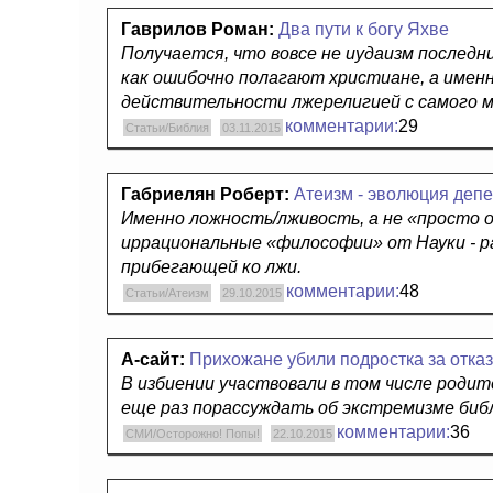
Гаврилов Роман:
Два пути к богу Яхве
Получается, что вовсе не иудаизм последн
как ошибочно полагают христиане, а именн
действительности лжерелигией с самого м
комментарии:
29
Статьи/Библия
03.11.2015
Габриелян Роберт:
Атеизм - эволюция деп
Именно ложность/лживость, а не «просто 
иррациональные «философии» от Науки - р
прибегающей ко лжи.
комментарии:
48
Статьи/Атеизм
29.10.2015
А-сайт:
Прихожане убили подростка за отказ
В избиении участвовали в том числе родит
еще раз порассуждать об экстремизме биб
комментарии:
36
СМИ/Осторожно! Попы!
22.10.2015