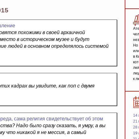
015
шление
Ате
овятся похожими в своей архаичной
чел
 место в историческом музее и будут
не
Но 
ние людей в основном определялось системой
или
в К
кот
люб
люд
к л
этих кадрах вы увидите, как поп с двумя
14 
бреда, сама религия свидетельствует об этом
21 
ства? Надо было сразу сказать, я умру, а вы
28
у что никакой я не мессия, а самый
19