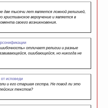
ие две тысячи лет является ложной религией,
о христианское вероучение и является в
омента своего возникновения.
ерсонификации
ошибочность» отличает религии и разные
азвивающейся, ошибающейся, но никогда не
 от исповеди
ели и его старшая сестра. Не повод ли это
лейских текстов?