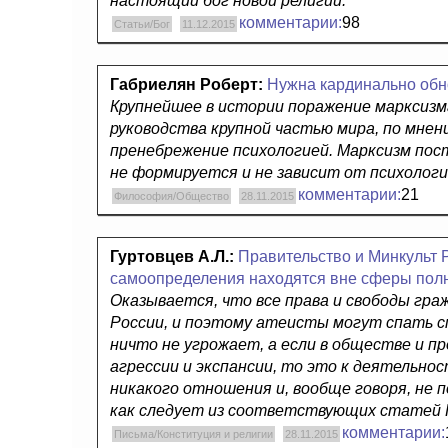
настоящий бог новой религии.
комментарии:
98
Статьи/Бог
11.12.2015
Габриелян Роберт:
Нужна кардинально об
Крупнейшее в истории поражение марксизм
руководства крупной частью мира, по мнен
пренебрежение психологией. Марксизм по
не формируется и не зависит от психологи
комментарии:
21
Философия/Общество
28.11.2015
Гуртовцев А.Л.:
Правительство и Минкульт 
самоопределения находятся вне сферы полн
Оказывается, что все права и свободы г
России, и поэтому атеисты могут спать сп
ничто не угрожает, а если в обществе и п
агрессии и экспансии, то это к деятельно
никакого отношения и, вообще говоря, не
как следует из соответствующих статей
комментарии:
Письма/Конституция и религии
28.11.2015