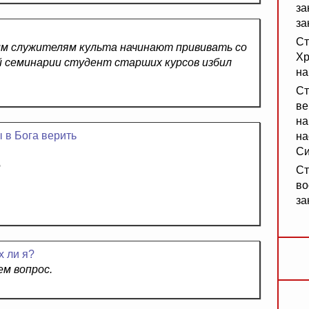
за
за
Ст
им служителям культа начинают прививать со
Хр
ой семинарии студент старших курсов избил
на
Ст
ве
на
ы в Бога верить
на
Си
е
Ст
во
за
 ли я?
м вопрос.