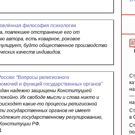
11 
новлённая философия психологии
а, повлекшее отстранение его от
ию автора, есть коварное, роковое
стулирует, будто общественное производство
ческих качеств индивидов.
Ст
России: “Вопросы религиозного
ка
омочий и функций государственных органов”
на
раждан надежно защищены Конституцией
— 
окойно. Их свободе мысли и слова никто и
на
роисходят какие-то процессы религиозной
сти государственных органов не имеет
Ст
 подлежит государственному регулированию,
в 
 Конституции РФ.
Ст
1
по