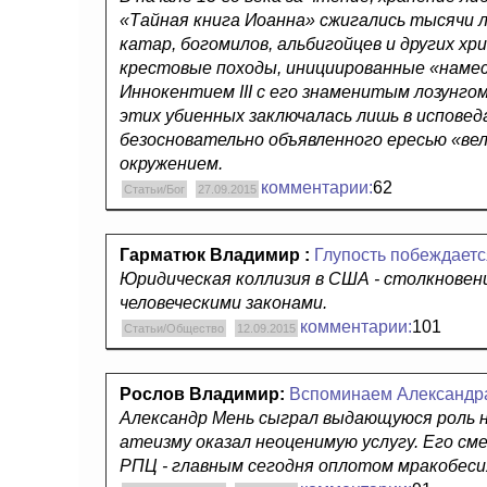
«Тайная книга Иоанна» сжигались тысячи л
катар, богомилов, альбигойцев и других х
крестовые походы, инициированные «намес
Иннокентием III с его знаменитым лозунгом
этих убиенных заключалась лишь в исповед
безосновательно объявленного ересью «ве
окружением.
комментарии:
62
Статьи/Бог
27.09.2015
Гарматюк Владимир :
Глупость побеждает
Юридическая коллизия в США - столкновени
человеческими законами.
комментарии:
101
Статьи/Общество
12.09.2015
Рослов Владимир:
Вспоминаем Александр
Александр Мень сыграл выдающуюся роль н
атеизму оказал неоценимую услугу. Его см
РПЦ - главным сегодня оплотом мракобеси