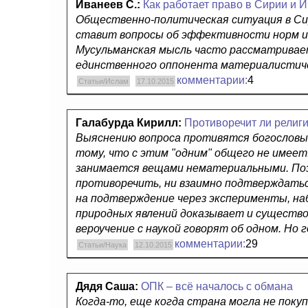
Иванеев С.:
Как работает право в Сирии и 
Общественно-политическая ситуация в Сир
ставит вопросы об эффективности норм и
Мусульманская мысль часто рассматривает
единственного оппонента материалистиче
комментарии:
4
Статьи/Ислам
17.10.2015
Галабурда Кирилл:
Противоречит ли религи
Выяснению вопроса противятся богословы. 
тому, что с этим "одним" общего не имеет
занимается вещами нематериальными. Поэт
противоречить, ни взаимно подтверждатьс
на подтверждение через эксперименты, на
природных явлений доказывает и существо
вероучение с наукой говорят об одном. Но
комментарии:
29
Статьи/Наука
12.10.2015
Дядя Саша:
ОПК – всё началось с обмана
Когда-то, еще когда страна могла не поку