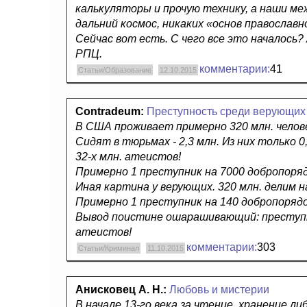
калькуляторы и прочую технику, а наши м
дальний космос, никаких «основ православн
Сейчас вот есть. С чего все это началось?
РПЦ.
комментарии:
41
Статьи/Образование
12.10.2015
Contradeum:
Преступность среди верующих 
В США проживает примерно 320 млн. человек
Сидят в тюрьмах - 2,3 млн. Из них только 0,
32-х млн. атеистов!
Примерно 1 преступник на 7000 добропоря
Иная картина у верующих. 320 млн. делим на
Примерно 1 преступник на 140 добропоряд
Вывод поистине ошарашивающий: преступнос
атеистов!
комментарии:
303
Статьи/Криминал
11.10.2015
Анисковец А. Н.:
Любовь и мистерии
В начале 13-го века за чтение, хранение 