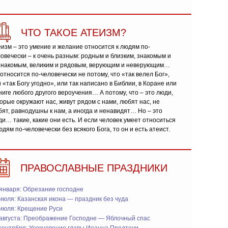
ЧТО ТАКОЕ АТЕИЗМ?
изм – это умение и желание относится к людям по-
овечески – к очень разным: родным и близким, знакомым и
знакомым, великим и рядовым, верующим и неверующим…
относится по-человечески не потому, что «так велел Бог»,
 «так Богу угодно», или так написано в Библии, в Коране или
ниге любого другого вероучения… А потому, что – это люди,
орые окружают нас, живут рядом с нами, любят нас, не
ят, равнодушны к нам, а иногда и ненавидят… Но – это
и… такие, какие они есть. И если человек умеет относиться
юдям по-человечески без всякого Бога, то он и есть атеист.
ПРАВОСЛАВНЫЕ ПРАЗДНИКИ
января: Обрезание господне
июля: Казанская икона — праздник без чуда
 июля: Крещение Руси
 августа: Преображение Господне — Яблочный спас