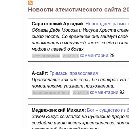
Новости атеистического сайта 2
Саратовский Аркадий:
Новогоднее размы
Образы Деда Мороза и Иисуса Христа стан
сказочности. Со временем они займут своё
напоминать о минувшей эпохе, когда созна
мифов и легенд о богах.
комментарии:
29
Статьи/Праздники
26.12.2015
А-сайт:
Гримасы православия
Православие как оно есть, без прикрас. На 
помощниками унижает прихожанина.
комментарии:
92
Видео/Осторожно! Попы!
22.12.2015
Медвеженский Михаил:
Бог – существо из 
Зачем Иисус ссылался на иудейские пророче
создайте в мою честь христианство, потом