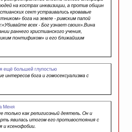
юдей на кострах инквизиции, а против общин
ристианских сект устраивались кровавые
тником» бога на земле - римским папой
:«Убивайте всех - Бог узнает своих».Вина
ании раннего христианского учения,
ликим понтификом» и его ближайшим
ся ещё большей глупостью
е интересов бога и гомосексуализма с
а Меня
е только как религиозный деятель. Он и
ерть явилась итогом его противостояния с
я и ксенофобии.