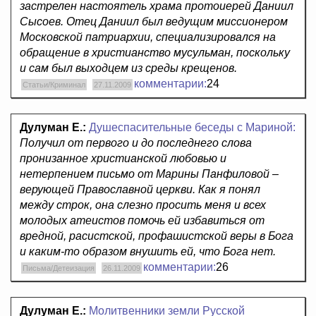
застрелен настоятель храма протоиерей Даниил
Сысоев. Отец Даниил был ведущим миссионером
Московской патриархии, специализировался на
обращение в христианство мусульман, поскольку
и сам был выходцем из среды крещенов.
комментарии:
24
Статьи/Криминал
27.11.2009
Дулуман Е.:
Душеспасительные беседы с Мариной:
Получил от первого и до последнего слова
пронизанное христианской любовью и
нетерпением письмо от Марины Панфиловой –
верующей Православной церкви. Как я понял
между строк, она слезно просить меня и всех
молодых атеистов помочь ей избавиться от
вредной, расистской, профашистской веры в Бога
и каким-то образом внушить ей, что Бога нет.
комментарии:
26
Письма/Детеизация
26.11.2009
Дулуман Е.:
Молитвенники земли Русской