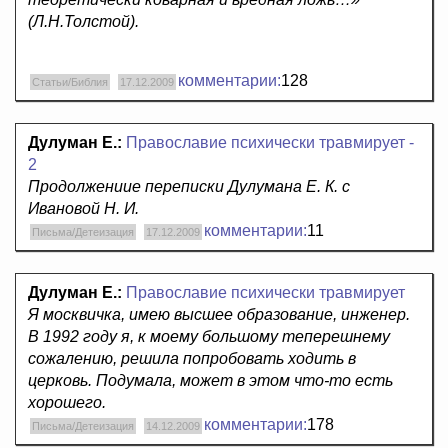
(Л.Н.Толстой).
комментарии:
128
Статьи/Библия
17.12.2009
Дулуман Е.:
Православие психически травмирует -
2
Продолжениие переписки Дулумана Е. К. с
Ивановой Н. И.
комментарии:
11
Письма/Детеизация
17.12.2009
Дулуман Е.:
Православие психически травмирует
Я москвичка, имею высшее образование, инженер.
В 1992 году я, к моему большому теперешнему
сожалению, решила попробовать ходить в
церковь. Подумала, может в этом что-то есть
хорошего.
комментарии:
178
Письма/Детеизация
14.12.2009