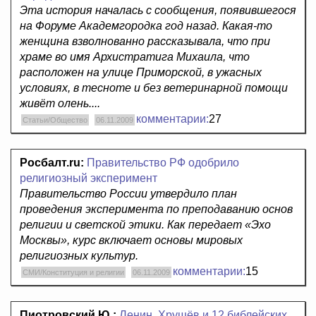
Эта история началась с сообщения, появившегося
на Форуме Академгородка год назад. Какая-то
женщина взволнованно рассказывала, что при
храме во имя Архистратига Михаила, что
расположен на улице Приморской, в ужасных
условиях, в тесноте и без ветеринарной помощи
живёт олень....
комментарии:
27
Статьи/Общество
06.11.2009
Росбалт.ru:
Правительство РФ одобрило
религиозный эксперимент
Правительство России утвердило план
проведения эксперимента по преподаванию основ
религии и светской этики. Как передает «Эхо
Москвы», курс включает основы мировых
религиозных культур.
комментарии:
15
СМИ/Конституция и религии
06.11.2009
Пиотровский Ю.:
Ленин, Хрущёв и 12 библейских