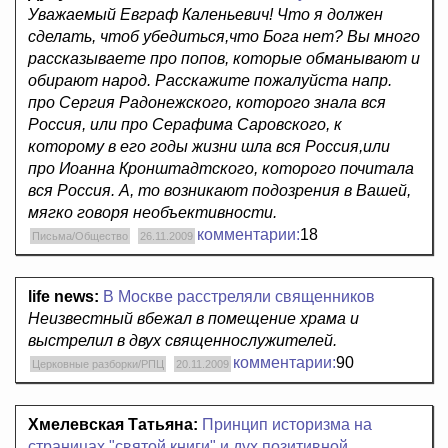
Уважаемый Евграф Каленьевич! Что я должен
сделать, чтоб убедиться,что Бога нет? Вы много
рассказываете про попов, которые обманывают и
обирают народ. Расскажите пожалуйста напр.
про Сергия Радонежского, которого знала вся
Россия, или про Серафима Саровского, к
которому в его годы жизни шла вся Россия,или
про Иоанна Кронштадтского, которого почитала
вся Россия. А, то возникают подозрения в Вашей,
мягко говоря необъективности.
комментарии:
18
Письма/Общество
26.11.2009
life news:
В Москве расстреляли священников
Неизвестный вбежал в помещение храма и
выстрелил в двух священнослужителей.
комментарии:
90
Церковные разборки/РПЦ
20.11.2009
Хмелевская Татьяна:
Принцип историзма на
страницах "святой книги" и дух позитивной