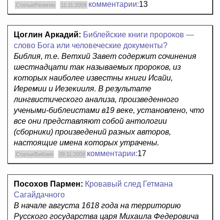
комментарии:
13
Статьи/Религии
11.11.2009
Цоглин Аркадий:
Библейские книги пророков —
слово Бога или человеческие документы?
Библия, т.е. Ветхий Завет содержит сочинения
шестнадцати так называемых пророков, из
которых наиболее известны книги Исайи,
Иеремии и Иезекииля. В результате
лингвистического анализа, произведенного
учеными-библеистами в19 веке, установлено, что
все они представляют собой антологии
(сборники) произведений разных авторов,
настоящие имена которых утрачены.
комментарии:
17
Статьи/Библия
09.11.2009
Посохов Пармен:
Кровавый след Гетмана
Сагайдачного
В начале августа 1618 года на территорию
Русского государства царя Михаила Федеровича