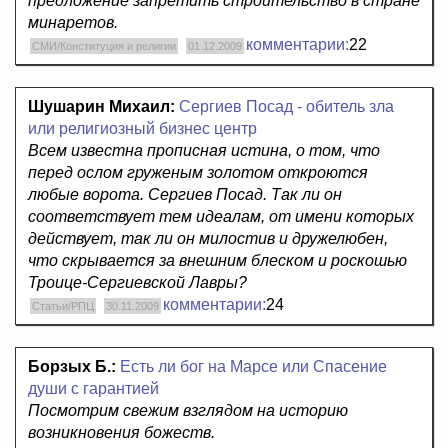
предложение запретить строительство в стране
минаретов.
комментарии:
22
СМИ/Конституция и религии
01.12.2009
Шушарин Михаил:
Сергиев Посад - обитель зла
или религиозный бизнес центр
Всем известна прописная истина, о том, что
перед ослом груженым золотом откроются
любые ворота. Сергиев Посад. Так ли он
соответствует тем идеалам, от имени которых
действует, так ли он милостив и дружелюбен,
что скрывается за внешним блеском и роскошью
Троице-Сергиевской Лавры?
комментарии:
24
Статьи/РПЦ
30.11.2009
Борзых Б.:
Есть ли бог на Марсе или Спасение
души с гарантией
Посмотрим свежим взглядом на историю
возникновения божеств.