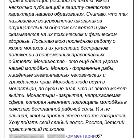
православизации российской школы. Имею
несколько публикаций в защиту светского
характера нашего образования. Считаю, что так
называемое воцерковление школьников
отрицательным образом скажется и уже
сказывается на их психическом и физическом
здоровье. Посылаю мою последнюю работу о
жизни монахов и их ужасающе бесправном
положении в современных православных
обителях. Монашество - это ещё одна угроза
нашей молодёжи. Монахи - форменные рабы,
лишённые элементарных человеческих и
гражданских прав. Молодые люди идут в
монастыри, по сути не зная, что из этого может
выйти. Монастыри - закрытая, неприкасаемая
сфера, которая начинает поглощать молодёжь в
качестве бесплатной рабочей силы. И я не
слышал, чтобы против этого что-то говорилось.
Хочу подать свой слабый голос. Рослов, детский
практический психолог.
комментарии:
67
Статьи/Христианство
31.07.2009