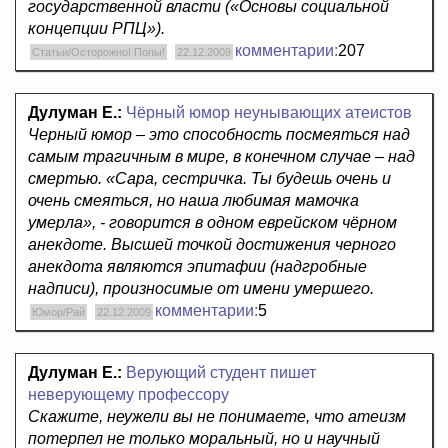
государственной власти («Основы социальной
концепции РПЦ»).
комментарии:
207
Статьи/Осторожно! Попы!
22.12.2009
Дулуман Е.:
Чёрный юмор неунывающих атеистов
Черный юмор – это способность посмеяться над
самым трагичным в мире, в конечном случае – над
смертью. «Сара, сестричка. Ты будешь очень и
очень смеяться, но наша любимая мамочка
умерла», - говорится в одном еврейском чёрном
анекдоте. Высшей точкой достижения черного
анекдота являются эпитафии (надгробные
надписи), произносимые от имени умершего.
комментарии:
5
Юмор/Рай
22.12.2009
Дулуман Е.:
Верующий студент пишет
неверующему профессору
Скажите, неужели вы не понимаете, что атеизм
потерпел не только моральный, но и научный