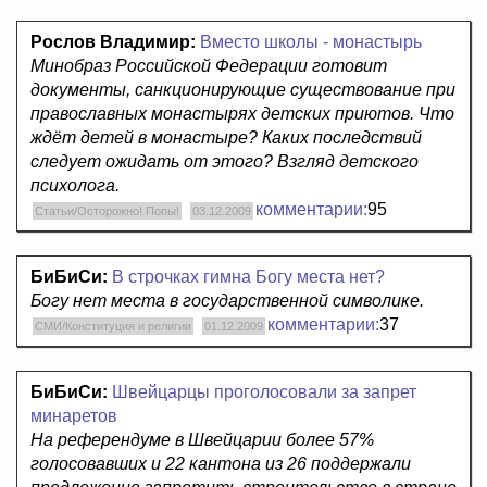
Рослов Владимир:
Вместо школы - монастырь
Минобраз Российской Федерации готовит
документы, санкционирующие существование при
православных монастырях детских приютов. Что
ждёт детей в монастыре? Каких последствий
следует ожидать от этого? Взгляд детского
психолога.
комментарии:
95
Статьи/Осторожно! Попы!
03.12.2009
БиБиСи:
В строчках гимна Богу места нет?
Богу нет места в государственной символике.
комментарии:
37
СМИ/Конституция и религии
01.12.2009
БиБиСи:
Швейцарцы проголосовали за запрет
минаретов
На референдуме в Швейцарии более 57%
голосовавших и 22 кантона из 26 поддержали