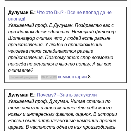
Дулуман Е.:
Что это Вы? - Все не впопад да не
впопад!
Уважаемый проф. Е.Дулуман. Поздравляю вас с
праздником днем единства. Немецкий философ
Шопенгауэр считал что у людей есть разные
представления. У людей о происхождении
человека тоже складываются разные
представления. Поэтому этот спор возможно
никогда не решится в чью-то пользу. А вы как
считаете?
комментарии:
8
Письма/Праздники
06.11.2009
Дулуман Е.:
Почему? –Знать заслужили
Уважаемый проф. Дулуман. Читая статьи по
теме религия и атеизм нашел для себя много
новых и интересных фактов, оценок. В истории
России были антрилегиозные кампании против
церкви. В частности одна из них производилась