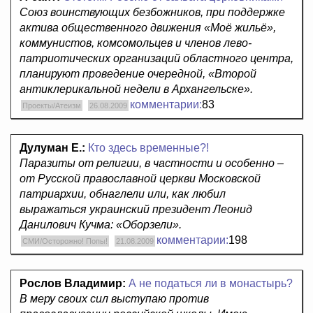
Союз воинствующих безбожников, при поддержке
актива общественного движения «Моё жильё»,
коммунистов, комсомольцев и членов лево-
патриотических организаций областного центра,
планируют проведение очередной, «Второй
антиклерикальной недели в Архангельске».
комментарии:
83
Проекты/Атеизм
26.08.2009
Дулуман Е.:
Кто здесь временные?!
Паразиты от религии, в частности и особенно –
от Русской православной церкви Московской
патриархии, обнаглели или, как любил
выражаться украинский президент Леонид
Данилович Кучма: «Оборзели».
комментарии:
198
СМИ/Осторожно! Попы!
21.08.2009
Рослов Владимир:
А не податься ли в монастырь?
В меру своих сил выступаю против