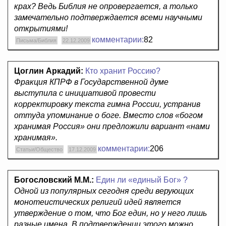
крах? Ведь Библия не опровергается, а только
замечательно подтверждается всеми научными
открытиями!
комментарии:
82
Письма/Библия
22.12.2009
Цоглин Аркадий:
Кто хранит Россию?
Фракция КПРФ в Государственной думе
выступила с инициативой провести
корректировку текста гимна России, устранив
оттуда упоминание о боге. Вместо слов «богом
хранимая Россия» они предложили вариант «нами
хранимая».
комментарии:
206
Статьи/Общество
17.12.2009
Богословский М.М.:
Един ли «единый Бог» ?
Одной из популярных сегодня среди верующих
монотеистических религий идей является
утверждение о том, что Бог един, но у него лишь
разные имена. В подтверждении этого можно