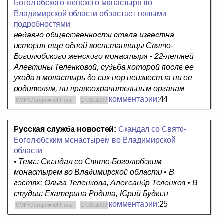
Боголюбского женского монастыря во
Владимирской области обрастает новыми
подробностями
недавно общественности стала известна
история еще одной воспитанницы Свято-
Боголюбского женского монастыря - 22-летней
Алевтины Теленковой, судьба которой после ее
ухода в монастырь до сих пор неизвестна ни ее
родителям, ни правоохранительным органам
комментарии:
44
СМИ/Осторожно! Попы!
27.09.2009
Русская служба новостей:
Скандал со Свято-
Боголюбским монастырем во Владимирской
области
• Тема: Скандал со Свято-Боголюбским
монастырем во Владимирской области • В
гостях: Ольга Теленкова, Александр Теленков • В
студии: Екатерина Родина, Юрий Будкин
комментарии:
25
СМИ/Осторожно! Попы!
27.09.2009