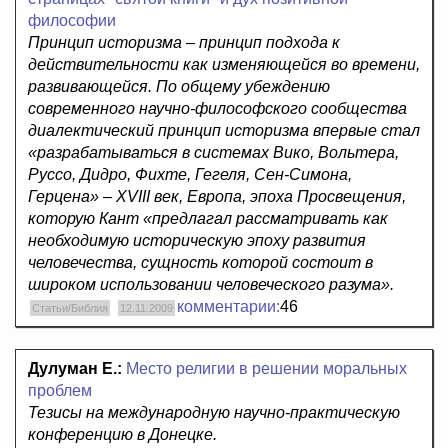
философии
Принцип историзма – принцип подхода к
действительности как изменяющейся во времени,
развивающейся. По общему убеждению
современного научно-философского сообщества
диалектический принцип историзма впервые стал
«разрабатываться в системах Вико, Вольтера,
Руссо, Дидро, Фихте, Гегеля, Сен-Симона,
Герцена» – XVIII век, Европа, эпоха Просвещения,
которую Кант «предлагал рассматривать как
необходимую историческую эпоху развития
человечества, сущность которой состоит в
широком использовании человеческого разума».
комментарии:
46
Статьи/Библия
12.11.2009
Дулуман Е.:
Место религии в решении моральных
проблем
Тезисы на международную научно-практическую
конференцию в Донецке.