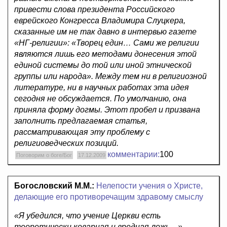
привести слова президента Российского
еврейского Конгресса Владимира Слуцкера,
сказанные им не так давно в интервью газете
«НГ-религии»: «Творец един… Сами же религии
являются лишь его методами донесения этой
единой системы до той или иной этнической
группы или народа». Между тем ни в религиозной
литературе, ни в научных работах эта идея
сегодня не обсуждается. По умолчанию, она
приняла форму догмы. Этот пробел и призвана
заполнить предлагаемая статья,
рассматривающая эту проблему с
религиоведческих позиций.
комментарии:
100
Поговорим о боге/Бог
17.12.2009
Богословский М.М.:
Нелепости учения о Христе,
делающие его противоречащим здравому смыслу
«Я убедился, что учение Церкви есть
теоретически коварная и вредная ложь…»