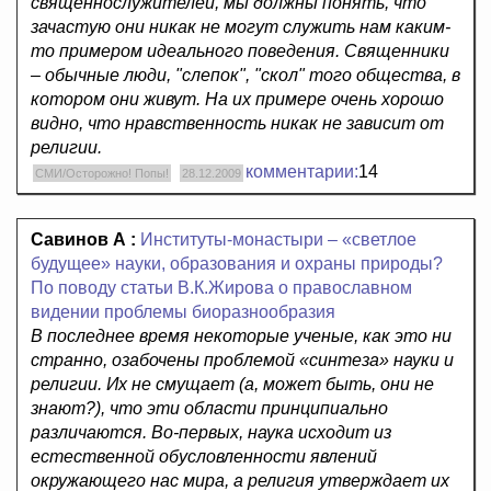
священнослужителей, мы должны понять, что
зачастую они никак не могут служить нам каким-
то примером идеального поведения. Священники
– обычные люди, "слепок", "скол" того общества, в
котором они живут. На их примере очень хорошо
видно, что нравственность никак не зависит от
религии.
комментарии:
14
СМИ/Осторожно! Попы!
28.12.2009
Савинов А :
Институты-монастыри – «светлое
будущее» науки, образования и охраны природы?
По поводу статьи В.К.Жирова о православном
видении проблемы биоразнообразия
В последнее время некоторые ученые, как это ни
странно, озабочены проблемой «синтеза» науки и
религии. Их не смущает (а, может быть, они не
знают?), что эти области принципиально
различаются. Во-первых, наука исходит из
естественной обусловленности явлений
окружающего нас мира, а религия утверждает их