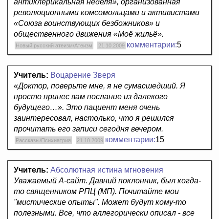
антиклерикальная неделя», организованная
революционными комсомольцами и активистами
«Союза воинствующих безбожников» и
общественного движения «Моё жильё».
комментарии:
5
Новый русский атеизм/Атеизм
21.10.2009
Учитель:
Воцарение Зверя
«Доктор, поверьте мне, я не сумасшедший. Я
просто принес вам послание из далекого
будущего…». Это пациент меня очень
заинтересовал, настолько, что я решился
прочитать его записи сегодня вечером.
комментарии:
15
Рассказы/Психиатрия
21.10.2009
Учитель:
Абсолютная истина мгновения
Уважаемый А-сайт. Давний поклонник, был когда-
то священником РПЦ (МП). Почитайте мои
"мистические опыты". Может будут кому-то
полезными. Все, что аллегорически описал - все