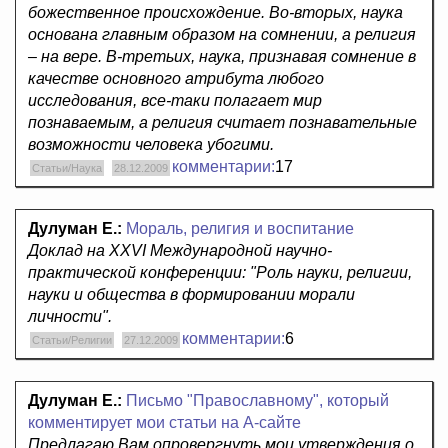
божественное происхождение. Во-вторых, наука
основана главным образом на сомнении, а религия
– на вере. В-третьих, наука, признавая сомнение в
качестве основного атрибута любого
исследования, все-таки полагает мир
познаваемым, а религия считает познавательные
возможности человека убогими.
комментарии:
17
Статьи/Наука
28.12.2009
Дулуман Е.:
Мораль, религия и воспитание
Доклад на XXVI Международной научно-
практической конференции: "Роль науки, религии,
науки и общества в формировании морали
личности".
комментарии:
6
Статьи/Религии
27.12.2009
Дулуман Е.:
Письмо "Православному", который
комментирует мои статьи на А-сайте
Предлагаю Вам опровергнуть мои утверждения о