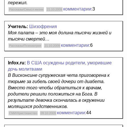
пережил.
комментарии:
3
Рассказы/Смысл жизни
21.10.2009
Учитель:
Шизофрения
Моя палата – это моя долина тысячи жизней и
тысячи смертей…
комментарии:
6
Рассказы/Психиатрия
21.10.2009
Infox.ru:
В США осуждены родители, уморившие
дочь молитвами
В Висконсине супружеская чета приговорена к
тюрьме за гибель своей дочери от диабета.
Вместо того чтобы обратиться к врачам,
родители решили положиться на Бога. В
результате девочка скончалась в окружении
молящихся родственников.
комментарии:
44
СМИ/Христианство
09.10.2009