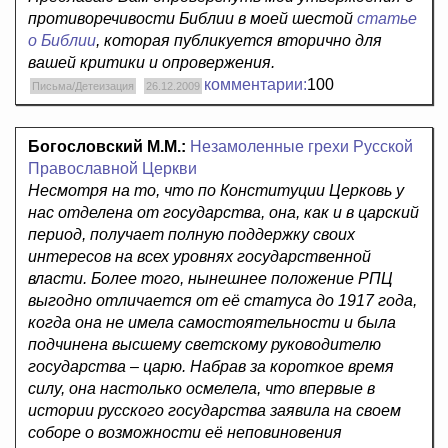
противоречивости Библии в моей шестой
статье
о Библии
, которая публикуется вторично для
вашей критики и опровержения.
комментарии:
100
Письма/Детеизация
26.12.2009
Богословский М.М.:
Незамоленные грехи Русской
Православной Церкви
Несмотря на то, что по Конституции Церковь у
нас отделена от государства, она, как и в царский
период, получает полную поддержку своих
интересов на всех уровнях государственной
власти. Более того, нынешнее положение РПЦ
выгодно отличается от её статуса до 1917 года,
когда она не имела самостоятельности и была
подчинена высшему светскому руководителю
государства – царю. Набрав за короткое время
силу, она настолько осмелела, что впервые в
истории русского государства заявила на своем
соборе о возможности её неповиновения