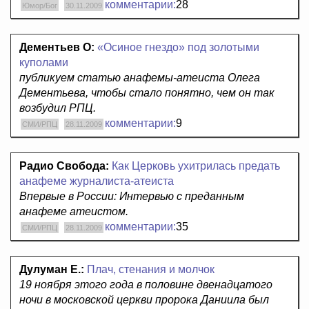
комментарии:
28
Юмор/Бог
30.11.2009
Дементьев О:
«Осиное гнездо» под золотыми
куполами
публикуем статью анафемы-атеиста Олега
Дементьева, чтобы стало понятно, чем он так
возбудил РПЦ.
комментарии:
9
СМИ/РПЦ
28.11.2009
Радио Свобода:
Как Церковь ухитрилась предать
анафеме журналиста-атеиста
Впервые в России: Интервью с преданным
анафеме атеистом.
комментарии:
35
СМИ/РПЦ
28.11.2009
Дулуман Е.:
Плач, стенания и молчок
19 ноября этого года в половине двенадцатого
ночи в московской церкви пророка Даниила был