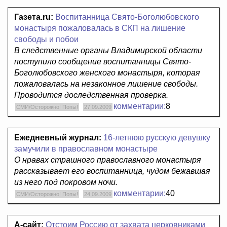
Газета.ru:
Воспитанница Свято-Боголюбовского
монастыря пожаловалась в СКП на лишение
свободы и побои
В следственные органы Владимирской области
поступило сообщение воспитанницы Свято-
Боголюбовского женского монастыря, которая
пожаловалась на незаконное лишение свободы.
Проводится доследственная проверка.
комментарии:
8
СМИ/Осторожно! Попы!
27.09.2009
Ежедневный журнал:
16-летнюю русскую девушку
замучили в православном монастыре
О нравах страшного православного монастыря
рассказывает его воспитанница, чудом бежавшая
из него под покровом ночи.
комментарии:
40
СМИ/Осторожно! Попы!
24.09.2009
А-сайт:
Отстоим Россию от захвата церковниками