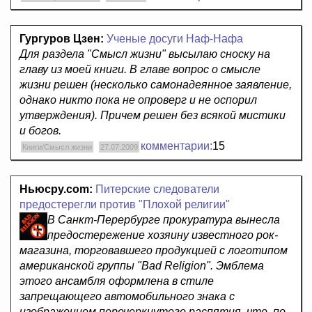
Гургуров Цзен:
Ученые досуги Наф-Нафа
Для раздела "Смысл жизни" высылаю сноску на
главу из моей книги. В главе вопрос о смысле
жизни решен (несколько самонадеянное заявление,
однако никто пока не опроверг и не оспорил
утверждения). Причем решен без всякой мистики
и богов.
комментарии:
15
Книги/Смысл жизни
27.07.2009
Ньюсру.com:
Питерские следователи
предостерегли против "Плохой религии"
В Санкт-Перербурге прокуратура вынесла
предостережение хозяину известного рок-
магазина, торговавшего продукцией с логотипом
американской группы "Bad Religion". Эмблема
этого ансамбля оформлена в стиле
запрещающего автомобильного знака с
изображением перечеркнутого распятия, что, по