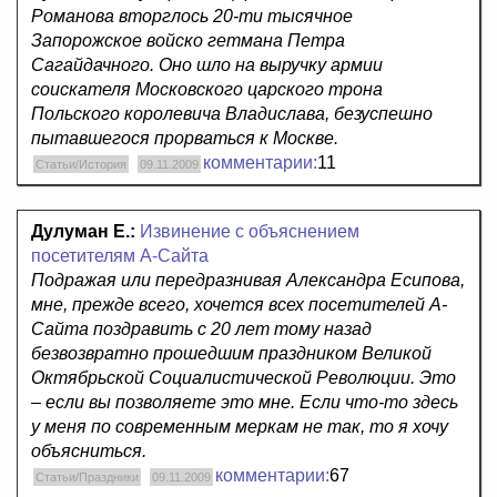
Романова вторглось 20-ти тысячное
Запорожское войско гетмана Петра
Сагайдачного. Оно шло на выручку армии
соискателя Московского царского трона
Польского королевича Владислава, безуспешно
пытавшегося прорваться к Москве.
комментарии:
11
Статьи/История
09.11.2009
Дулуман Е.:
Извинение с объяснением
посетителям А-Сайта
Подражая или передразнивая Александра Есипова,
мне, прежде всего, хочется всех посетителей А-
Сайта поздравить с 20 лет тому назад
безвозвратно прошедшим праздником Великой
Октябрьской Социалистической Революции. Это
– если вы позволяете это мне. Если что-то здесь
у меня по современным меркам не так, то я хочу
объясниться.
комментарии:
67
Статьи/Праздники
09.11.2009