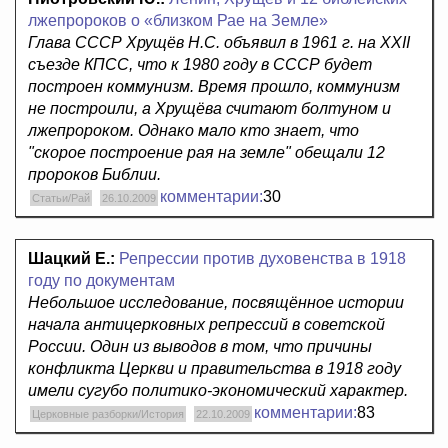
лжепророков о «близком Рае на Земле»
Глава СССР Хрущёв Н.С. объявил в 1961 г. на ХХII
съезде КПСС, что к 1980 году в СССР будет
построен коммунизм. Время прошло, коммунизм
не построили, а Хрущёва считают болтуном и
лжепророком. Однако мало кто знает, что
"скорое построение рая на земле" обещали 12
пророков Библии.
комментарии:
30
Статьи/Рай
26.10.2009
Шацкий Е.:
Репрессии против духовенства в 1918
году по документам
Небольшое исследование, посвящённое истории
начала антицерковных репрессий в советской
России. Один из выводов в том, что причины
конфликта Церкви и правительства в 1918 году
имели сугубо политико-экономический характер.
комментарии:
83
Церковные разборки/История
22.10.2009