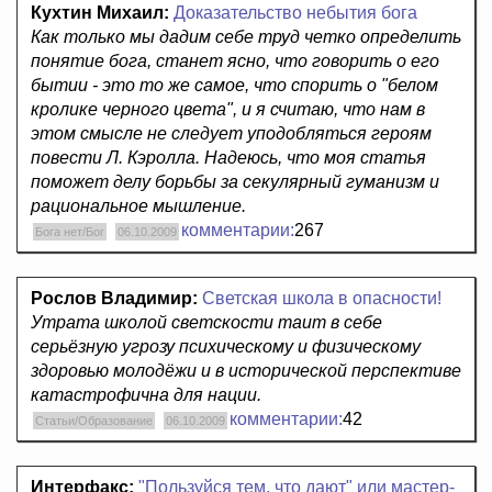
Кухтин Михаил:
Доказательство небытия бога
Как только мы дадим себе труд четко определить
понятие бога, станет ясно, что говорить о его
бытии - это то же самое, что спорить о "белом
кролике черного цвета", и я считаю, что нам в
этом смысле не следует уподобляться героям
повести Л. Кэролла. Надеюсь, что моя статья
поможет делу борьбы за секулярный гуманизм и
рациональное мышление.
комментарии:
267
Бога нет/Бог
06.10.2009
Рослов Владимир:
Светская школа в опасности!
Утрата школой светскости таит в себе
серьёзную угрозу психическому и физическому
здоровью молодёжи и в исторической перспективе
катастрофична для нации.
комментарии:
42
Статьи/Образование
06.10.2009
Интерфакс:
"Пользуйся тем, что дают" или мастер-