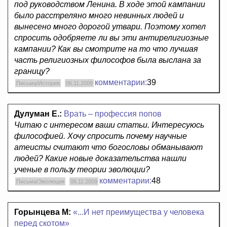
под руководством Ленина. В ходе этой кампании
было расстреляно много невинных людей и
вынесено много дорогой утвари. Поэтому хотел
спросить одобряете ли вы эти антирелигиозные
кампании? Как вы смотрите на то что лучшая
часть религиозных философов была выслана за
границу?
комментарии:
39
Письма/История
06.11.2009
Дулуман Е.:
Врать – профессия попов
Читаю с интересом ваши статьи. Интересуюсь
философией. Хочу спросить почему научные
атеисты считают что богословы обманывают
людей? Какие новые доказательства нашли
ученые в пользу теории эволюции?
комментарии:
48
Письма/Эволюция
06.11.2009
Горынцева М:
«...И нет преимущества у человека
перед скотом»