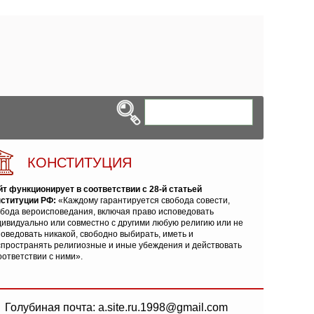
КОНСТИТУЦИЯ
йт функционирует в соответствии с 28-й статьей
нституции РФ:
«Каждому гарантируется свобода совести,
обода вероисповедания, включая право исповедовать
ивидуально или совместно с другими любую религию или не
оведовать никакой, свободно выбирать, иметь и
спространять религиозные и иные убеждения и действовать
оответствии с ними».
Голубиная почта: a.site.ru.1998@gmail.com