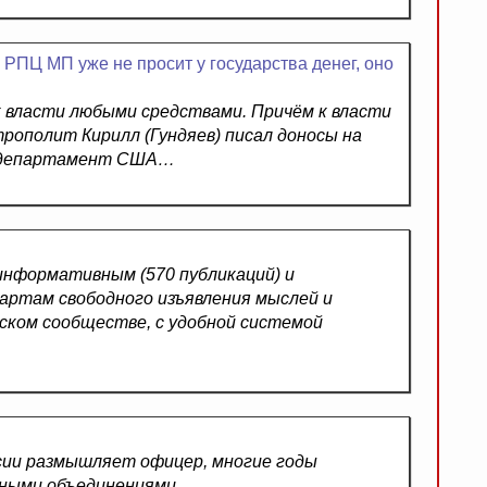
 РПЦ МП уже не просит у государства денег, оно
к власти любыми средствами. Причём к власти
трополит Кирилл (Гундяев) писал доносы на
й департамент США…
информативным (570 публикаций) и
ртам свободного изъявления мыслей и
ском сообществе, с удобной системой
сии размышляет офицер, многие годы
зными объединениями.