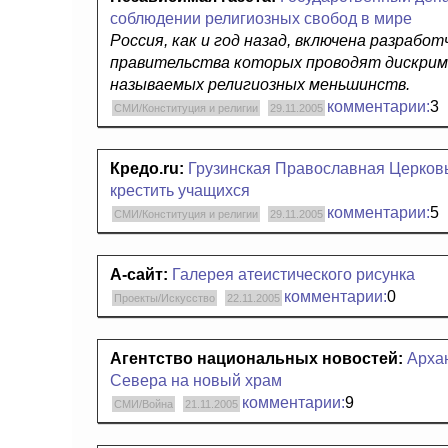
соблюдении религиозных свобод в мире
Россия, как и год назад, включена разрабо
правительства которых проводят дискрим
называемых религиозных меньшинств.
комментарии:
3
СМИ/Конституция и религии
29.11.2005
Кредо.ru:
Грузинская Православная Церковь
крестить учащихся
комментарии:
5
СМИ/Конституция и религии
29.11.2005
А-сайт:
Галерея атеистического рисунка
комментарии:
0
Проекты/Искусство
22.11.2005
Агентство национальных новостей:
Арха
Севера на новый храм
комментарии:
9
СМИ/Война
21.11.2005