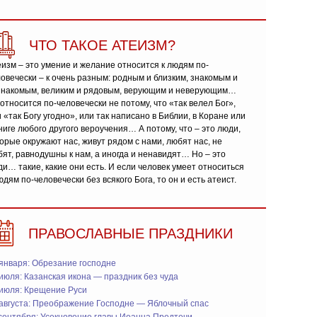
ЧТО ТАКОЕ АТЕИЗМ?
изм – это умение и желание относится к людям по-
овечески – к очень разным: родным и близким, знакомым и
знакомым, великим и рядовым, верующим и неверующим…
относится по-человечески не потому, что «так велел Бог»,
 «так Богу угодно», или так написано в Библии, в Коране или
ниге любого другого вероучения… А потому, что – это люди,
орые окружают нас, живут рядом с нами, любят нас, не
ят, равнодушны к нам, а иногда и ненавидят… Но – это
и… такие, какие они есть. И если человек умеет относиться
юдям по-человечески без всякого Бога, то он и есть атеист.
ПРАВОСЛАВНЫЕ ПРАЗДНИКИ
января: Обрезание господне
июля: Казанская икона — праздник без чуда
 июля: Крещение Руси
 августа: Преображение Господне — Яблочный спас