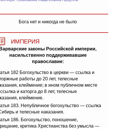
сентября: Усекновение главы Иоанна Предтечи
Бога нет и никогда не было
ИМПЕРИЯ
Варварские законы Российской империи,
насильственно поддерживавшие
православие:
атья 182 Богохульство в церкви — ссылка и
торжные работы до 20 лет, телесные
казания, клеймение; в ином публичном месте
ссылка и каторга до 8 лет, телесные
казания, клеймение.
атья 183. Непубличное богохульство — ссылка
Сибирь и телесные наказания.
атья 186. Богохульство, поношение,
рицание, критика Христианства без умысла —