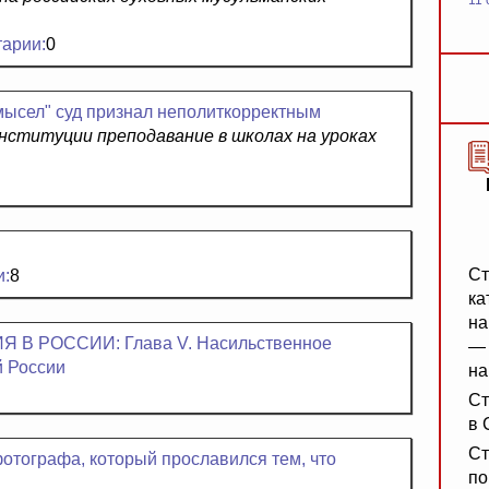
11 
арии:
0
ысел" суд признал неполиткорректным
нституции преподавание в школах на уроках
Ст
и:
8
ка
на
В РОССИИ: Глава V. Насильственное
— 
й России
на
Ст
в 
Ст
отографа, который прославился тем, что
по