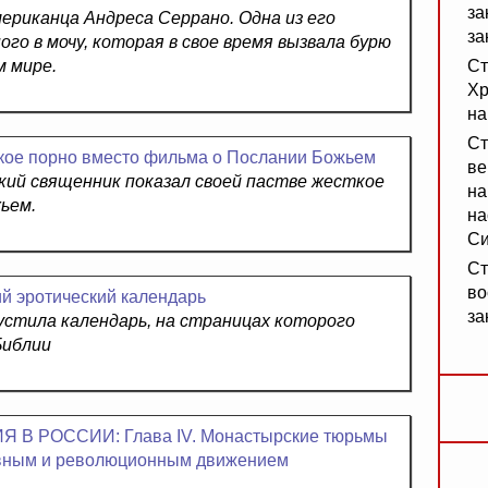
за
риканца Андреса Серрано. Одна из его
за
го в мочу, которая в свое время вызвала бурю
м мире.
Ст
Хр
на
Ст
кое порно вместо фильма о Послании Божьем
ве
кий священник показал своей пастве жесткое
на
ьем.
на
Си
Ст
во
й эротический календарь
за
устила календарь, на страницах которого
Библии
 РОССИИ: Глава IV. Монастырские тюрьмы
ковным и революционным движением