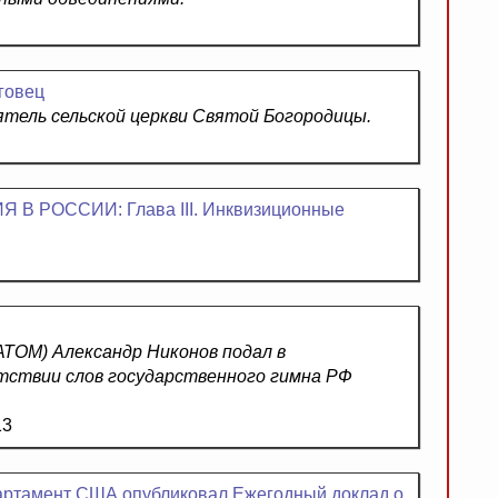
говец
тель сельской церкви Святой Богородицы.
 РОССИИ: Глава III. Инквизиционные
ТОМ) Александр Никонов подал в
тствии слов государственного гимна РФ
13
артамент США опубликовал Ежегодный доклад о