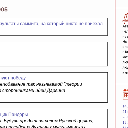
005
езультаты саммита, на который никто не приехал
Ате
чел
не
Но 
или
в К
кот
люб
люд
к л
нуют победу
реподавание так называемой "теории
о сторонниками идей Дарвина
14 
21 
ящик Пандоры
28
. Будучи представителем Русской церкви,
19
а российских духовных мусульманских