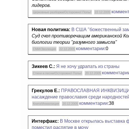
лидеров.
коммент
Церковные разборки/Осторожно! Попы!
22.12.2005
Новая политика:
В США "божественный зам
Cуд счел противоречащим американской Ко
биологии теории "разумного замысла"
комментарии:
0
СМИ/Эволюция
22.12.2005
Зикеев С.:
Я не хочу удрапать из страны
комментари
Стихи и песни/Осторожно! Попы!
20.12.2005
Грекулов Е.:
ПРАВОСЛАВНАЯ ИНКВИЗИЦИЯ 
насаждение православия среди народносте
комментарии:
38
Книги/Инквизиция
20.12.2005
Интерфакс:
В Москве открылась выставка ф
поместил распятие в мочу