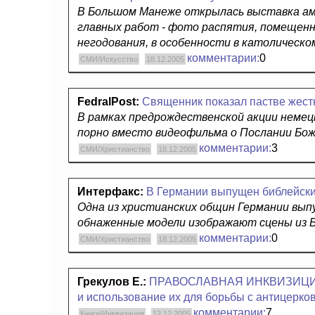
В Большом Манеже открылась выставка аме
главных работ - фото распятия, помещенно
негодования, в особенности в католическо
комментарии:
0
СМИ/Искусство
18.12.2005
FedralPost:
Священник показал пастве жест
В рамках предрождественской акции немец
порно вместо видеофильма о Послании Бож
комментарии:
3
СМИ/Христианство
18.12.2005
Интерфакс:
В Германии выпущен библейски
Одна из христианских общин Германии вып
обнаженные модели изображают сцены из 
комментарии:
0
СМИ/Христианство
18.12.2005
Грекулов Е.:
ПРАВОСЛАВНАЯ ИНКВИЗИЦИЯ В
и использование их для борьбы с антицер
комментарии:
7
Книги/Инквизиция
12.12.2005