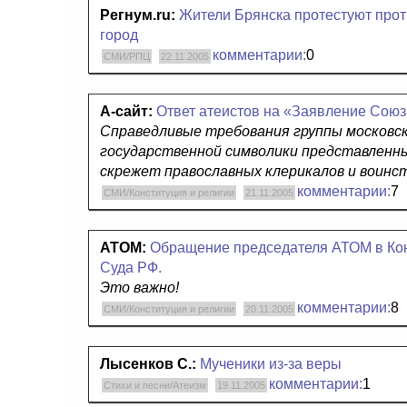
Регнум.ru:
Жители Брянска протестуют проти
город
комментарии:
0
СМИ/РПЦ
22.11.2005
А-сайт:
Ответ атеистов на «Заявление Союз
Справедливые требования группы московск
государственной символики представленн
скрежет православных клерикалов и воинс
комментарии:
7
СМИ/Конституция и религии
21.11.2005
АТОМ:
Обращение председателя АТОМ в Кон
Суда РФ.
Это важно!
комментарии:
8
СМИ/Конституция и религии
20.11.2005
Лысенков С.:
Мученики из-за веры
комментарии:
1
Стихи и песни/Атеизм
19.11.2005