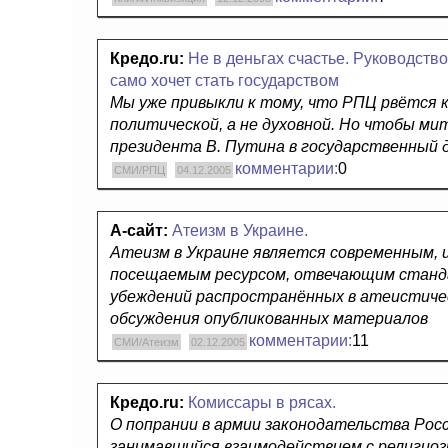
Кредо.ru:
Не в деньгах счастье. Руководство
само хочет стать государством
Мы уже привыкли к тому, что РПЦ рвётся 
политической, а не духовной. Но чтобы ми
президента В. Путина в государственны
комментарии:
0
СМИ/РПЦ
04.12.2005
А-сайт:
Атеизм в Украине.
Атеизм в Украине является современным, 
посещаемым ресурсом, отвечающим станда
убеждений распространённых в атеистиче
обсуждения опубликованных материалов
комментарии:
11
СМИ/Атеизм
02.12.2005
Кредо.ru:
Комиссары в рясах.
О попрании в армии законодательства Рос
занимавшийся взаимодействием с религио