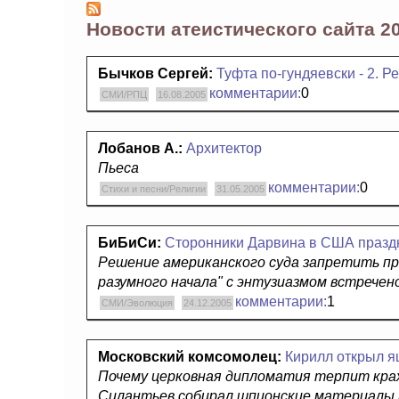
Новости атеистического сайта 2
Бычков Сергей:
Туфта по-гундяевски - 2. Р
комментарии:
0
СМИ/РПЦ
16.08.2005
Лобанов А.:
Архитектор
Пьеса
комментарии:
0
Стихи и песни/Религии
31.05.2005
БиБиСи:
Сторонники Дарвина в США празд
Решение американского суда запретить п
разумного начала" с энтузиазмом встречен
комментарии:
1
СМИ/Эволюция
24.12.2005
Московский комсомолец:
Кирилл открыл 
Почему церковная дипломатия терпит крах
Силантьев собирал шпионские материалы н