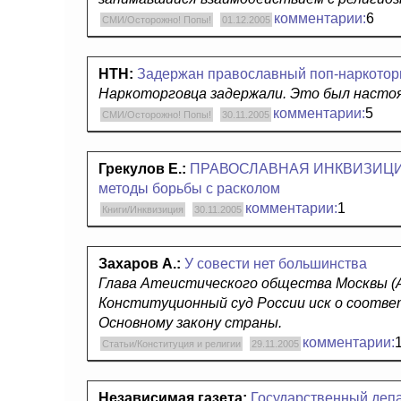
комментарии:
6
СМИ/Осторожно! Попы!
01.12.2005
НТН:
Задержан православный поп-наркотор
Наркоторговца задержали. Это был настоя
комментарии:
5
СМИ/Осторожно! Попы!
30.11.2005
Грекулов Е.:
ПРАВОСЛАВНАЯ ИНКВИЗИЦИЯ В
методы борьбы с расколом
комментарии:
1
Книги/Инквизиция
30.11.2005
Захаров А.:
У совести нет большинства
Глава Атеистического общества Москвы (А
Конституционный суд России иск о соотве
Основному закону страны.
комментарии:
Статьи/Конституция и религии
29.11.2005
Независимая газета:
Государственный деп