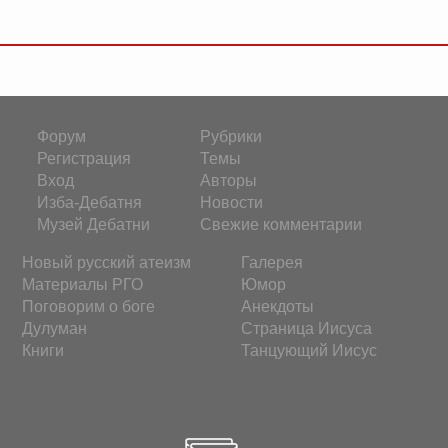
Форум
Рубрики
Регистрация
Темы
Вход
Авторы
Изба-Дебатня
Новости
Музей Дебатни
Свежие комментарии
Новый русский атеизм
Галерея
Материалы РГО
Юмор
Поговорим о боге
Анекдоты
Дулуман
Страница Иисуса
Книги
Танцующий Иисус