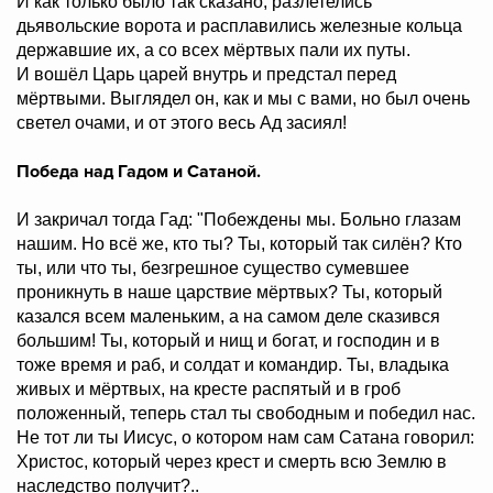
И как только было так сказано, разлетелись
дьявольские ворота и расплавились железные кольца
державшие их, а со всех мёртвых пали их путы.
И вошёл Царь царей внутрь и предстал перед
мёртвыми. Выглядел он, как и мы с вами, но был очень
светел очами, и от этого весь Ад засиял!
Победа над Гадом и Сатаной.
И закричал тогда Гад: "Побеждены мы. Больно глазам
нашим. Но всё же, кто ты? Ты, который так силён? Кто
ты, или что ты, безгрешное существо сумевшее
проникнуть в наше царствие мёртвых? Ты, который
казался всем маленьким, а на самом деле сказився
большим! Ты, который и нищ и богат, и господин и в
тоже время и раб, и солдат и командир. Ты, владыка
живых и мёртвых, на кресте распятый и в гроб
положенный, теперь стал ты свободным и победил нас.
Не тот ли ты Иисус, о котором нам сам Сатана говорил:
Христос, который через крест и смерть всю Землю в
наследство получит?..