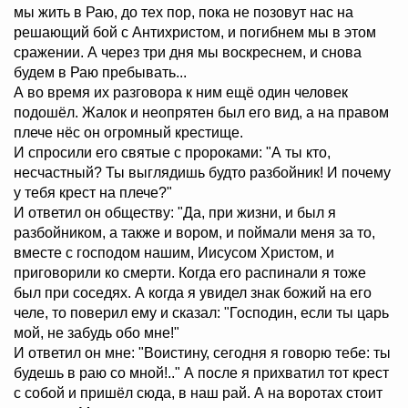
мы жить в Раю, до тех пор, пока не позовут нас на
решающий бой с Антихристом, и погибнем мы в этом
сражении. А через три дня мы воскреснем, и снова
будем в Раю пребывать...
А во время их разговора к ним ещё один человек
подошёл. Жалок и неопрятен был его вид, а на правом
плече нёс он огромный крестище.
И спросили его святые с пророками: "А ты кто,
несчастный? Ты выглядишь будто разбойник! И почему
у тебя крест на плече?"
И ответил он обществу: "Да, при жизни, и был я
разбойником, а также и вором, и поймали меня за то,
вместе с господом нашим, Иисусом Христом, и
приговорили ко смерти. Когда его распинали я тоже
был при соседях. А когда я увидел знак божий на его
челе, то поверил ему и сказал: "Господин, если ты царь
мой, не забудь обо мне!"
И ответил он мне: "Воистину, сегодня я говорю тебе: ты
будешь в раю со мной!.." А после я прихватил тот крест
с собой и пришёл сюда, в наш рай. А на воротах стоит