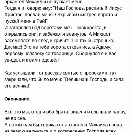
архангел Михаил и не пускает меня.
Тогда я и говорю ему: "Наш Господь, распятый Иисус
Христос, послал меня. Открывай быстрее ворота и
пускай меня в Рай!"
И загорелся над воротами меч – знак креста, и
открылись они, и забежал я вовнутрь. А Михаил
рассмеялся во след и кричит: "Не так быстренько,
Дисмас! Это не тебе ворота открылись, а Адаму,
первому человеку со товарищи! Обернулся я и вас
увидел, и к вам подошёл".
Как услышали тот рассказ святые с пророками, так
закричали, что было мочи: "Велик наш Господь, и сила
его велика!"
Окончание.
Всё это мы, отец и оба брата, видели и слышали наяву,
не во сне.
А потом нам был приказ от архангела Михаила снова
на землю вернуться и о воскресении Господа всех