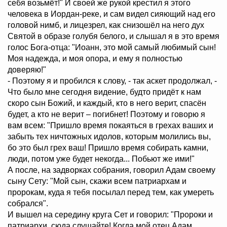
себя возьмёт!" И своей же рукой крестил я этого
человека в Иордан-реке, и сам видел сияющий над его
головой нимб, и лицезрел, как снизошёл на него дух
Святой в образе голубя белого, и слышал я в это время
голос Бога-отца: "Иоанн, это мой самый любимый сын!
Моя надежда, и моя опора, и ему я полностью
доверяю!"
- Поэтому я и пробился к слову, - так аскет продолжал, -
Что было мне сегодня видение, будто придёт к нам
скоро сын Божий, и каждый, кто в него верит, спасён
будет, а кто не верит – погибнет! Поэтому и говорю я
вам всем: "Пришло время покаяться в грехах ваших и
забыть тех ничтожных идолов, которым молились вы,
бо это был грех ваш! Пришло время собирать камни,
люди, потом уже будет некогда... Побьют же ими!"
А после, на задворках собрания, говорил Адам своему
сыну Сету: "Мой сын, скажи всем патриархам и
пророкам, куда я тебя посылал перед тем, как умереть
собрался".
И вышел на середину круга Сет и говорил: "Пророки и
патриархи, сюда слушайте! Когда мой отец Адам,