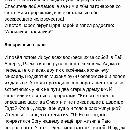
Спаситель лоб Адамов, а за ним и лбы патриархов со
святыми и пророками, и все остальные лбы
воскресшего человечества!
И встал народ вкруг Царя царей и запел радостно:
"Аллилуйя, аллилуйя!"
Воскресшие в раю.
И повёл потом Иисус всех воскресших за собой, в Рай.
А перед Раем взял он руку первого человека Адама и
передал его и всех других спасённых архангелу
Михаилу. Подхватил Михаил руки человеческие и повёл
их дальше. А когда проходили они ворота центральные
встретились у них на пути два старца дремучих. И
спросили их святые с пророками: "Кто вы, люди, не
видевшие царства Смерти и не ночевавшие в царстве
Гада? Кто вы, люди, при душе и теле в раю живущие?"
И один из старцев ответил им: "Я, Енох, тот, кто
понравился Богу нашему и ещё при жизни в Раю
поселён был. А это – Элиа, молчальник святой. И будем