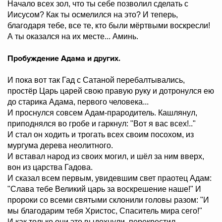
Начало всех зол, что ты себе позволил сделать с
Иисусом? Как ты осмелился на это? И теперь,
благодаря тебе, все те, кто были мёртвыми воскресли!
А ты оказался на их месте... Аминь.
Пробуждение Адама и других.
И пока вот так Гад с Сатаной перебалтывались,
простёр Царь царей свою правую руку и дотронулся ею
до старика Адама, первого человека...
И проснулся совсем Адам-прародитель. Кашлянул,
приподнялся во гробе и гаркнул: "Вот я вас всех!.."
И стал он ходить и трогать всех своим посохом, из
мургума дерева неолитного.
И вставал народ из своих могил, и шёл за ним вверх,
вон из царства Гадова.
И сказал всем первым, увидевшим свет праотец Адам:
"Слава тебе Великий царь за воскрешение наше!" И
пророки со всеми святыми склонили головы разом: "И
мы благодарим тебя Христос, Спаситель мира сего!"
И как только они это выдохнули, перекрестил