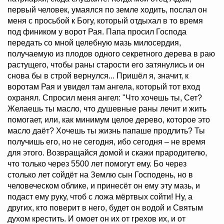
первый человек, умаялся по земле ходить, послал он
меня с просьбой к Богу, который отдыхал в то время
под фиником у ворот Рая. Папа просил Господа
передать со мной целебную мазь милосердия,
получаемую из плодов одного секретного дерева в раю
растущего, чтобы раны старости его затянулись и он
снова бы в строй вернулся... Пришёл я, значит, к
воротам Рая и увидел там ангела, который тот вход
охранял. Спросил меня ангел: "Что хочешь ты, Сет?
Желаешь ты масло, что душевные раны лечит и жить
помогает, или, как минимум целое дерево, которое это
масло даёт? Хочешь ты жизнь папаше продлить? Ты
получишь его, но не сегодня, ибо сегодня – не время
для этого. Возвращайся домой и скажи прародителю,
что только через 5500 лет помогут ему. Бо через
столько лет сойдёт на Землю сын Господень, но в
человеческом облике, и принесёт он ему эту мазь, и
подаст ему руку, чтоб с ложа мёртвых сойти! Ну, а
других, кто поверит в него, будет он водой и Святым
духом крестить. И омоет он их от грехов их, и от