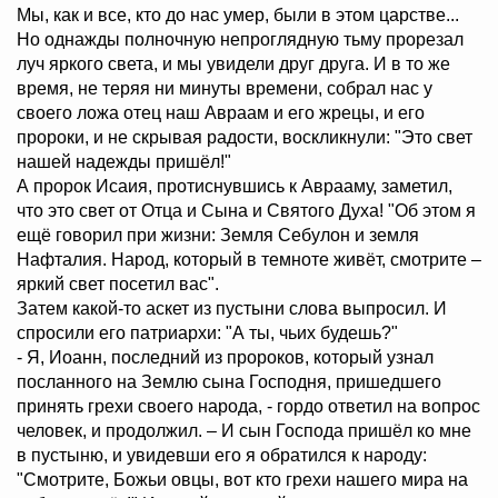
Мы, как и все, кто до нас умер, были в этом царстве...
Но однажды полночную непроглядную тьму прорезал
луч яркого света, и мы увидели друг друга. И в то же
время, не теряя ни минуты времени, собрал нас у
своего ложа отец наш Авраам и его жрецы, и его
пророки, и не скрывая радости, воскликнули: "Это свет
нашей надежды пришёл!"
А пророк Исаия, протиснувшись к Аврааму, заметил,
что это свет от Отца и Сына и Святого Духа! "Об этом я
ещё говорил при жизни: Земля Себулон и земля
Нафталия. Народ, который в темноте живёт, смотрите –
яркий свет посетил вас".
Затем какой-то аскет из пустыни слова выпросил. И
спросили его патриархи: "А ты, чьих будешь?"
- Я, Иоанн, последний из пророков, который узнал
посланного на Землю сына Господня, пришедшего
принять грехи своего народа, - гордо ответил на вопрос
человек, и продолжил. – И сын Господа пришёл ко мне
в пустыню, и увидевши его я обратился к народу:
"Смотрите, Божьи овцы, вот кто грехи нашего мира на