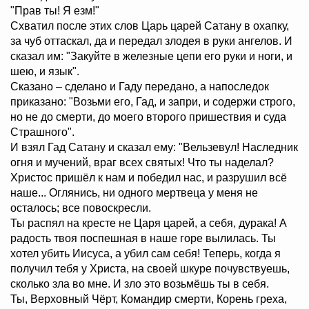
"Прав ты! Я езм!"
Схватил после этих слов Царь царей Сатану в охапку,
за чуб оттаскал, да и передал злодея в руки ангелов. И
сказал им: "Закуйте в железные цепи его руки и ноги, и
шею, и язык".
Сказано – сделано и Гаду передано, а напоследок
приказано: "Возьми его, Гад, и запри, и содержи строго,
но не до смерти, до моего второго пришествия и суда
Страшного".
И взял Гад Сатану и сказал ему: "Вельзевул! Наследник
огня и мучений, враг всех святых! Что ты наделал?
Христос пришёл к нам и победил нас, и разрушил всё
наше... Оглянись, ни одного мертвеца у меня не
осталось; все повоскресли.
Ты распял на кресте не Царя царей, а себя, дурака! А
радость твоя поспешная в наше горе вылилась. Ты
хотел убить Иисуса, а убил сам себя! Теперь, когда я
получил тебя у Христа, на своей шкуре почувствуешь,
сколько зла во мне. И зло это возьмёшь ты в себя.
Ты, Верховный Чёрт, Командир смерти, Корень греха,