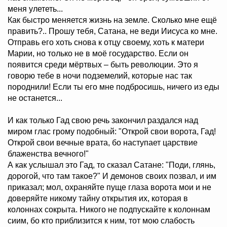
меня улететь...
Как быстро меняется жизнь на земле. Сколько мне ещё
править?.. Прошу тебя, Сатана, не веди Иисуса ко мне.
Отправь его хоть снова к отцу своему, хоть к матери
Марии, но только не в моё государство. Если он
появится среди мёртвых – быть революции. Это я
говорю тебе в ночи подземелий, которые нас так
породнили! Если ты его мне подбросишь, ничего из еды
не останется...
И как только Гад свою речь закончил раздался над
миром глас грому подобный: "Открой свои ворота, Гад!
Открой свои вечные врата, бо наступает царствие
блаженства вечного!"
А как услышал это Гад, то сказал Сатане: "Поди, глянь,
дорогой, что там такое?" И демонов своих позвал, и им
приказал; мол, охраняйте пуще глаза ворота мои и не
доверяйте никому тайну открытия их, которая в
колоннах сокрыта. Никого не подпускайте к колоннам
сиим, бо кто приблизится к ним, тот мою слабость