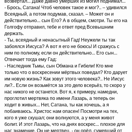
возвертал... Даже давно умерших из могил поднимал...
- Брось, Сатана! Чтоб человек такое и мог?.. – удивился
Всеядный, а потом подумав, сказал. – Может он и
действительно... сын Его? А в общем, смотри. Ты его на
Голгофу отправил, тебе и ответ пред Всевышним
держать.
- Ты, всеядный и ненасытный Гад! Неужели ты так
забоялся Иисуса? А вот я его не боюсь! И сражусь с
ним по полному, если он действительно... Его сын...
Отвечает тогда ему Гад:
- Наследник Тьмы, сын Обмана и Гибели! Кто мне
только что о воскресении мёртвых поведал? Кто дарует
им новую жизнь? Как зовут этого человека?.. Не Иисус
ли?.. Если он возьмётся за это дело всерьёз, то скоро у
нас никого не останется. Вот я, к примеру, намедни,
проглотил мертвяка по имени Лазарь, а теперь он
ходит в живых... Нет, Сатана, ты как хочешь, а я
побаиваюсь. Христос нам опасен! Посмотри на тех,
кого я уже скушал; они волнуются, а у меня живот
болит. И этот Лазарь, что на днях воскрес... плохое для
нас знамение. Он не мертвец, - он орёл, сумевший от