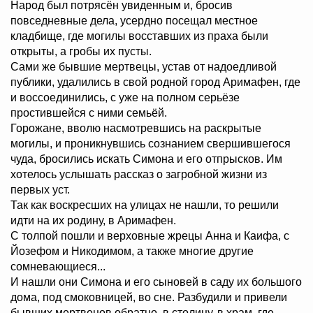
Народ был потрясён увиденным и, бросив
повседневные дела, усердно посещал местное
кладбище, где могилы восставших из праха были
открыты, а гробы их пусты.
Сами же бывшие мертвецы, устав от надоедливой
публики, удалились в свой родной город Аримафен, где
и воссоединились, с уже на полном серьёзе
простившейся с ними семьёй.
Горожане, вволю насмотревшись на раскрытые
могилы, и проникнувшись сознанием свершившегося
чуда, бросились искать Симона и его отпрысков. Им
хотелось услышать рассказ о загробной жизни из
первых уст.
Так как воскресших на улицах не нашли, то решили
идти на их родину, в Аримафен.
С толпой пошли и верховные жрецы Анна и Каифа, с
Йозефом и Никодимом, а также многие другие
сомневающиеся...
И нашли они Симона и его сыновей в саду их большого
дома, под смоковницей, во сне. Разбудили и привели
бывших мертвецов обратно, в столицу, в храм, где