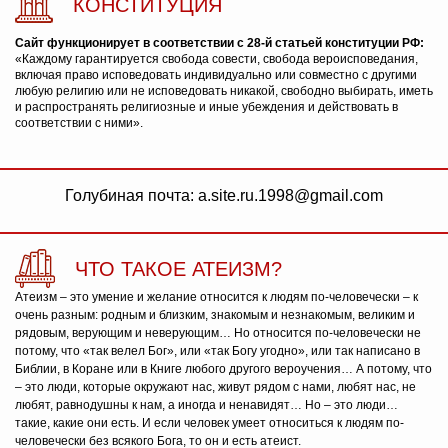
КОНСТИТУЦИЯ
Сайт функционирует в соответствии с 28-й статьей конституции РФ:
«Каждому гарантируется свобода совести, свобода вероисповедания,
включая право исповедовать индивидуально или совместно с другими
любую религию или не исповедовать никакой, свободно выбирать, иметь
и распространять религиозные и иные убеждения и действовать в
соответствии с ними».
Голубиная почта: a.site.ru.1998@gmail.com
ЧТО ТАКОЕ АТЕИЗМ?
Атеизм – это умение и желание относится к людям по-человечески – к
очень разным: родным и близким, знакомым и незнакомым, великим и
рядовым, верующим и неверующим… Но относится по-человечески не
потому, что «так велел Бог», или «так Богу угодно», или так написано в
Библии, в Коране или в Книге любого другого вероучения… А потому, что
– это люди, которые окружают нас, живут рядом с нами, любят нас, не
любят, равнодушны к нам, а иногда и ненавидят… Но – это люди…
такие, какие они есть. И если человек умеет относиться к людям по-
человечески без всякого Бога, то он и есть атеист.