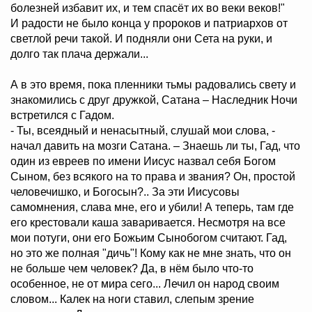
болезней избавит их, и тем спасёт их во веки веков!"
И радости не было конца у пророков и патриархов от
светлой речи такой. И подняли они Сета на руки, и
долго так плача держали...
А в это время, пока пленники тьмы радовались свету и
знакомились с друг дружкой, Сатана – Наследник Ночи
встретился с Гадом.
- Ты, всеядный и ненасытный, слушай мои слова, -
начал давить на мозги Сатана. – Знаешь ли ты, Гад, что
один из евреев по имени Иисус назвал себя Богом
Сыном, без всякого на то права и звания? Он, простой
человечишко, и Богосын?.. За эти Иисусовы
самомнения, слава мне, его и убили! А теперь, там где
его крестовали каша заваривается. Несмотря на все
мои потуги, они его Божьим Сынобогом считают. Гад,
но это же полная "дичь"! Кому как не мне знать, что он
не больше чем человек? Да, в нём было что-то
особенное, не от мира сего... Лечил он народ своим
словом... Калек на ноги ставил, слепым зрение