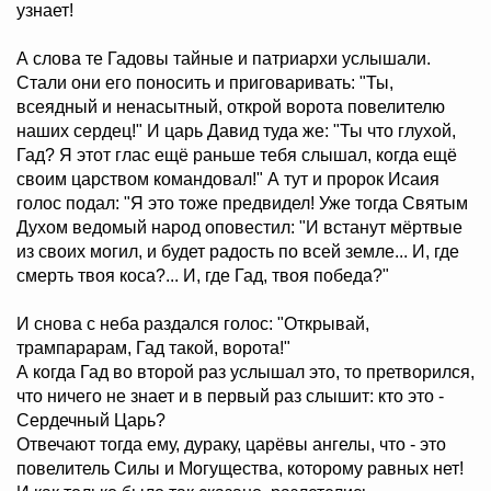
узнает!
А слова те Гадовы тайные и патриархи услышали.
Стали они его поносить и приговаривать: "Ты,
всеядный и ненасытный, открой ворота повелителю
наших сердец!" И царь Давид туда же: "Ты что глухой,
Гад? Я этот глас ещё раньше тебя слышал, когда ещё
своим царством командовал!" А тут и пророк Исаия
голос подал: "Я это тоже предвидел! Уже тогда Святым
Духом ведомый народ оповестил: "И встанут мёртвые
из своих могил, и будет радость по всей земле... И, где
смерть твоя коса?... И, где Гад, твоя победа?"
И снова с неба раздался голос: "Открывай,
трампарарам, Гад такой, ворота!"
А когда Гад во второй раз услышал это, то претворился,
что ничего не знает и в первый раз слышит: кто это -
Сердечный Царь?
Отвечают тогда ему, дураку, царёвы ангелы, что - это
повелитель Силы и Могущества, которому равных нет!