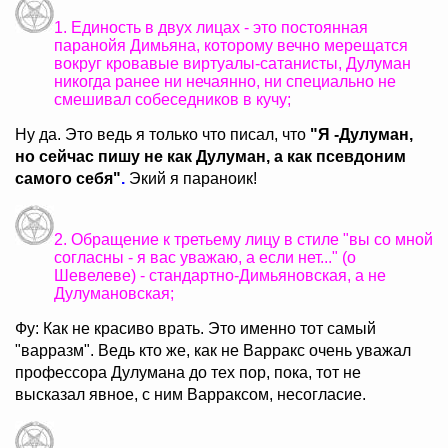
1. Единость в двух лицах - это постоянная
паранойя Димьяна, которому вечно мерещатся
вокруг кровавые виртуалы-сатанисты, Дулуман
никогда ранее ни нечаянно, ни специально не
смешивал собеседников в кучу;
Ну да. Это ведь я только что писал, что
"Я -Дулуман,
но сейчас пишу не как Дулуман, а как псевдоним
самого себя"
.
Экий я параноик!
2. Обращение к третьему лицу в стиле "вы со мной
согласны - я вас уважаю, а если нет..." (о
Шевелеве) - стандартно-Димьяновская, а не
Дулумановская;
Фу: Как не красиво врать. Это именно тот самый
"варразм". Ведь кто же, как не Варракс очень уважал
профессора Дулумана до тех пор, пока, тот не
высказал явное, с ним Варраксом, несогласие.