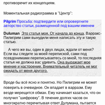
противоречит их концепциям.
Моментальная радиограмма в "Центр":
Pilgrim
Просьба: подтвердите или опровергните
авторство статьи, размещенной под вашим именем
Duluman
Это статья моя. От начала до конца
. Варракс-
Пилигрим сами вынудили меня написать эту и такую
статью.
А чего же вы, один в двух лицах, ждали от меня?
Если вы следите за моей перепиской, сами под
псевдонимами переписываетесь со мной, то последняя
статья не должна вас удивить.
Она выражает мое
мнение и настроение. Внимательный читатель не мог
ожидать от меня другого.
Вроде бы всё ясно и понятно. Но Пилигрим не может
поверить в очевидное. Он впадает в варразм. Ему
везде мерещится обман. Ему начинает казаться, что он
получил "шифровку". В течение долгих часов он
многократно перечитывая ответ Дулумана, пытается