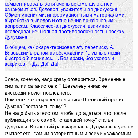
комментировать, хотя очень рекомендую с ней
ознакомиться. Деловая, уважительная дискуссия.
Обмен мнениями, информационными материалами,
выработка выводов и отношения по ключевым
вопросам. Классическая дискуссия, взаимное
исследование. Полная противоположность броскам
Дулумана.
В общем, как охарактеризовал эту переписку А.
Вязовский в одном из обсуждений: "...умные люди
быстро объяснились...". Без драки, без уколов и
вскриков: "- Да! Да!! Да!!!"
Здесь, конечно, надо сразу оговориться. Временные
симпатии сатанистов к Г. Шевелеву никак не
дискредитируют последнего.
Помните, как откровенно льстиво Вязовский просил
Думана "поставить точку"?
Не надо быть атеистом, чтобы догадаться, что после
публикации это самой, "ставящей точку" статьи
Дулумана, Вязовский разочарован в Дулумане и уже не
считает его "самым авторитетным и всеми уважаемым