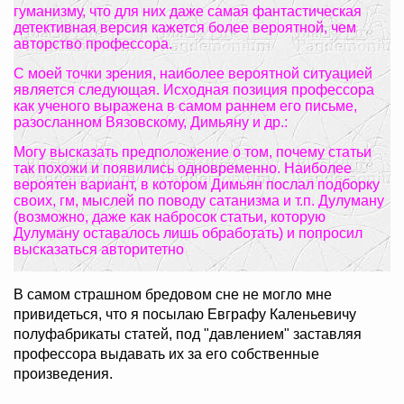
гуманизму, что для них даже самая фантастическая
детективная версия кажется более вероятной, чем
авторство профессора.
С моей точки зрения, наиболее вероятной ситуацией
является следующая. Исходная позиция профессора
как ученого выражена в самом раннем его письме,
разосланном Вязовскому, Димьяну и др.:
Могу высказать предположение о том, почему статьи
так похожи и появились одновременно. Наиболее
вероятен вариант, в котором Димьян послал подборку
своих, гм, мыслей по поводу сатанизма и т.п. Дулуману
(возможно, даже как набросок статьи, которую
Дулуману оставалось лишь обработать) и попросил
высказаться авторитетно
В самом страшном бредовом сне не могло мне
привидеться, что я посылаю Евграфу Каленьевичу
полуфабрикаты статей, под "давлением" заставляя
профессора выдавать их за его собственные
произведения.