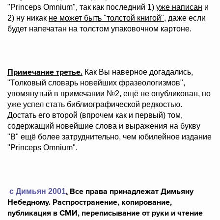
"Princeps Omnium", так как последний 1)
уже написан
и
2) ну никак
не может быть "толстой книгой"
, даже если
будет напечатан на толстом упаковочном картоне.
Примечание третье.
Как Вы наверное догадались,
"Толковый словарь новейших фразеологизмов",
упомянутый в примечании №2, ещё не опубликован, но
уже успел стать библиографической редкостью.
Достать его второй (впрочем как и первый) том,
содержащий новейшие слова и выражения на букву
"В" ещё более затруднительно, чем юбилейное издание
"Princeps Omnium".
.
Все права принадлежат Димьяну
c Димьян 2001
Небедному. Распространение, копирование,
публикация в СМИ, переписывание от руки и чтение