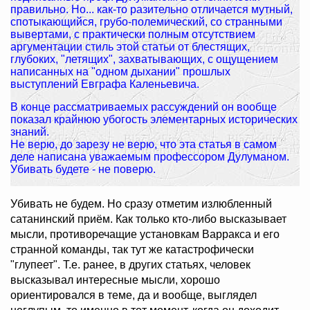
правильно. Но... как-то разительно отличается мутный,
спотыкающийся, грубо-полемический, со странными
вывертами, с практически полным отсутствием
аргументации стиль этой статьи от блестящих,
глубоких, "летящих", захватывающих, с ощущением
написанных на "одном дыхании" прошлых
выступлений Евграфа Каленьевича.
В конце рассматриваемых рассуждений он вообще
показал крайнюю убогость элементарных исторических
знаний.
Не верю, до зарезу не верю, что эта статья в самом
деле написана уважаемым профессором Дулуманом.
Убивать будете - не поверю.
Убивать не будем. Но сразу отметим излюбленный
сатанинский приём. Как только кто-либо высказывает
мысли, противоречащие установкам Варракса и его
странной команды, так тут же катастрофически
"глупеет". Т.е. ранее, в других статьях, человек
высказывал интересные мысли, хорошо
ориентировался в теме, да и вообще, выглядел