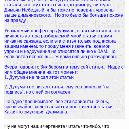
сказали, что эту статью писал, к примеру, виртуал
Димьян Небедный, я бы тоже не поверил, уровень
выше димьяновского... Но это было бы больше похоже
на правду.
Уважаемый профессор Дулуман, если выяснится, что
личность автора разбираемой мной статьи с вами
никак не связана, если эта статья только подписана
вашим именем, то прошу меня извинить, все мои
упреки и недоумения не относятся лично к ВАМ. Но
если автор все же вы... Я вами сильно разочарован.
Вчера говорил с Зилбером на тему сей статьи... Наше с
ним общее мнение на тот момент:
1. Дулуман не писал этой статьи
2. Дулуман не писал статьи, ему ее принесли "на
подпись", но с ней он согласен
Но одно "пронизывает" все эти варианты: очень,
чрезвычайно, колоссально низкое качество статьи... ...
Какая-то эмуляция Дулумана.
Ну не могут наши чертенята читать что-либо, что