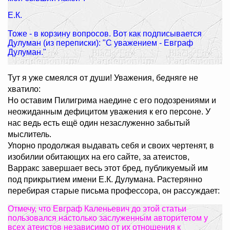
Е.К.
Тоже - в корзину вопросов. Вот как подписывается
Дулуман (из переписки): "С уважением - Евграф
Дулуман."
Тут я уже смеялся от души! Уважения, бедняге не
хватило:
Но оставим Пилигрима наедине с его подозрениями и
неожиданным дефицитом уважения к его персоне. У
нас ведь есть ещё один незаслуженно забытый
мыслитель.
Упорно продолжая выдавать себя и своих чертенят, в
изобилии обитающих на его сайте, за атеистов,
Варракс завершает весь этот бред, публикуемый им
под прикрытием имени Е.К. Дулумана. Растерянно
перебирая старые письма профессора, он рассуждает:
Отмечу, что Евграф Каленьевич до этой статьи
пользовался настолько заслуженным авторитетом у
всех атеистов независимо от их отношения к