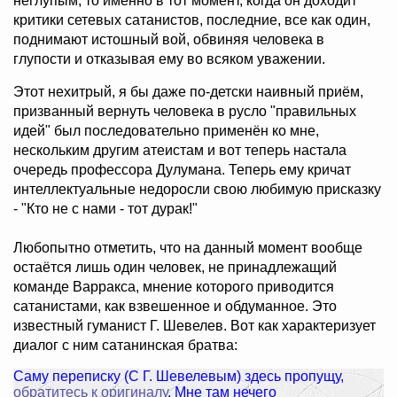
неглупым, то именно в тот момент, когда он доходит
критики сетевых сатанистов, последние, все как один,
поднимают истошный вой, обвиняя человека в
глупости и отказывая ему во всяком уважении.
Этот нехитрый, я бы даже по-детски наивный приём,
призванный вернуть человека в русло "правильных
идей" был последовательно применён ко мне,
нескольким другим атеистам и вот теперь настала
очередь профессора Дулумана. Теперь ему кричат
интеллектуальные недоросли свою любимую присказку
- "Кто не с нами - тот дурак!"
Любопытно отметить, что на данный момент вообще
остаётся лишь один человек, не принадлежащий
команде Варракса, мнение которого приводится
сатанистами, как взвешенное и обдуманное. Это
известный гуманист Г. Шевелев. Вот как характеризует
диалог с ним сатанинская братва:
Саму переписку (С Г. Шевелевым) здесь пропущу,
обратитесь к оригиналу
. Мне там нечего