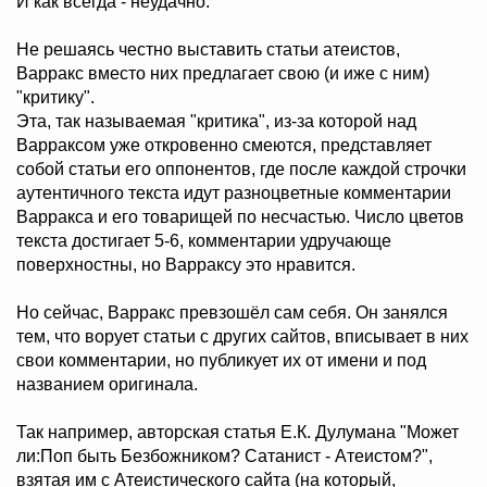
И как всегда - неудачно.
Не решаясь честно выставить статьи атеистов,
Варракс вместо них предлагает свою (и иже с ним)
"критику".
Эта, так называемая "критика", из-за которой над
Варраксом уже откровенно смеются, представляет
собой статьи его оппонентов, где после каждой строчки
аутентичного текста идут разноцветные комментарии
Варракса и его товарищей по несчастью. Число цветов
текста достигает 5-6, комментарии удручающе
поверхностны, но Варраксу это нравится.
Но сейчас, Варракс превзошёл сам себя. Он занялся
тем, что ворует статьи с других сайтов, вписывает в них
свои комментарии, но публикует их от имени и под
названием оригинала.
Так например, авторская статья Е.К. Дулумана "Может
ли:Поп быть Безбожником? Сатанист - Атеистом?",
взятая им с Атеистического сайта (на который,