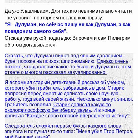
Да уж: Улавливаем. Для тех кто невнимательно читал и
"не уловил", повторяем последнюю фразу:
"Я - Дулуман, но сейчас пишу не как Дулуман, а как
псевдоним самого себя".
Отсюда уже рукой подать до: Впрочем и сам Пилигрим
об этом догадывается.
Сказать, что Дулуман пишет под явным давлением -
будет похоже на психоз, шпиономанию.
Однако очень
похоже, что давление какое-то было, и Дулуман в этом
ответе о многом рассказал завуалированно.
Я вспомнил старый детективный рассказ об ученом,
которого убил грабитель, забравшись в дом. Старик
попросил перед смертью дописать свою научную
работу, труд всей своей жизни. Несколько минут, эпилог.
Грабитель позволил.
Старик дописал какую-то
околофилософскую белиберду, заумь
. И в конце
дописал "Каждое слово головой вперед несет истину".
Следователь сложил первые буквы каждого слова
эпилога и получил что-то типа: "Меня убил Егор Петров,
мой бывший лакей".