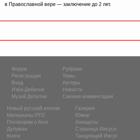
в Православной вере — заключение до 2 лет.
Форум
Рубрики
Регистрация
Темы
Вход
Авторы
Изба-Дебатня
Новости
Музей Дебатни
Свежие комментарии
Новый русский атеизм
Галерея
Материалы РГО
Юмор
Поговорим о боге
Анекдоты
Дулуман
Страница Иисуса
Книги
Танцующий Иисус