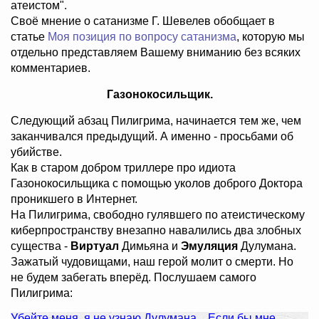
атеистом".
Своё мнение о сатанизме Г. Шевелев обобщает в
статье
Моя позиция по вопросу сатанизма
, которую мы
отдельно представляем Вашему вниманию без всяких
комментариев.
Газонокосильщик.
Следующий абзац Пилигрима, начинается тем же, чем
заканчивался предыдущий. А именно - просьбами об
убийстве.
Как в старом добром триллере про идиота
Газонокосильщика с помощью уколов доброго Доктора
проникшего в Интернет.
На Пилигрима, свободно гулявшего по атеистическому
киберпространству внезапно навалились два злобных
существа -
Виртуал
Димьяна и
Эмуляция
Дулумана.
Зажатый чудовищами, наш герой молит о смерти. Но
не будем забегать вперёд. Послушаем самого
Пилигрима:
Убейте меня, я не узнаю Дулумана... Если бы мне