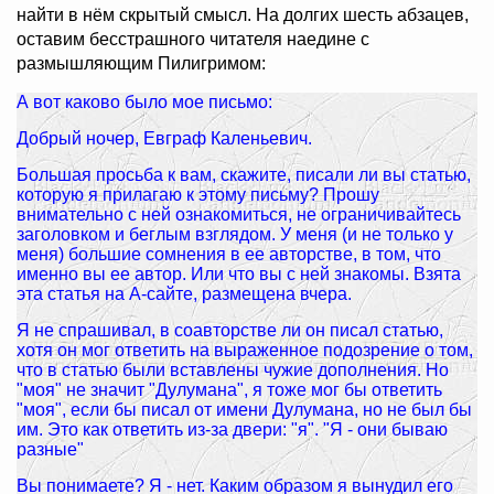
найти в нём скрытый смысл. На долгих шесть абзацев,
оставим бесстрашного читателя наедине с
размышляющим Пилигримом:
А вот каково было мое письмо:
Добрый ночер, Евграф Каленьевич.
Большая просьба к вам, скажите, писали ли вы статью,
которую я прилагаю к этому письму? Прошу
внимательно с ней ознакомиться, не ограничивайтесь
заголовком и беглым взглядом. У меня (и не только у
меня) большие сомнения в ее авторстве, в том, что
именно вы ее автор. Или что вы с ней знакомы. Взята
эта статья на А-сайте, размещена вчера.
Я не спрашивал, в соавторстве ли он писал статью,
хотя он мог ответить на выраженное подозрение о том,
что в статью были вставлены чужие дополнения. Но
"моя" не значит "Дулумана", я тоже мог бы ответить
"моя", если бы писал от имени Дулумана, но не был бы
им. Это как ответить из-за двери: "я". "Я - они бываю
разные"
Вы понимаете? Я - нет. Каким образом я вынудил его