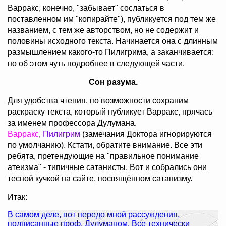
Варракс, конечно, "забывает" сослаться в
поставленном им "копирайте"), публикуется под тем же
названием, с тем же авторством, но не содержит и
половины исходного текста. Начинается она с длинным
размышлением какого-то Пилигрима, а заканчивается:
но об этом чуть подробнее в следующей части.
Сон разума.
Для удобства чтения, по возможности сохраним
раскраску текста, который публикует Варракс, прячась
за именем профессора Дулумана.
Варракс
,
Пилигрим
(замечания Доктора игнорируются
по умолчанию). Кстати, обратите внимание. Все эти
ребята, претендующие на "правильное понимание
атеизма" - типичные сатанисты. Вот и собрались они
тесной кучкой на сайте, посвящённом сатанизму.
Итак:
В самом деле, вот передо мной рассуждения,
подписанные проф. Дулуманом. Все технически