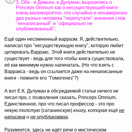
3. Оба - и Димьян, и Дулуман, выразились о
Princeps Omnium как о несуществующей книге -
очень маловероятно, что случайно и ненамеренно
два разных человека "перепутали" значения слов
"ненаписанный" и "официально не
опубликованный";
Ещё один несомненный варразм. Я, действительно,
написал про "несуществующую книгу", которую любит
цитировать Варракс. Этой книги действительно не
существует - ведь для того чтобы книга существовала,
её как минимум нужно напечатать. (Но что взять с
Варракса - ведь он ссылается даже на ненаписанные
книги - помните его "Гомогенез"?)
А вот Е.К. Дулуман в обсуждаемой статье ничего не
писал про, с позволения сказать, Princeps Omnium.
Единственное, про что писал профессор - это про
некую
толстую
(сатанинскую)
книгу, которая ещё
не
написана
и
не опубликована
.
Разумеется, здесь не идёт речи о мистическом