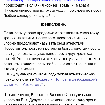
"Толковому словарю новейших фразеологизмов"
происходит из слияния корней "
вра
ть" и "ма
разм
".
Никакой личностной нагрузки указанное слово не несёт.
Любые совпадения случайны.
Предисловие.
Сатанисты упорно продолжают отстаивать свою точку
зрения на атеизм. Более того, некоторые из них,
упорно продолжают называть себя атеистами.
Несостоятельность их претензий быть атеистами была
наглядно показана уже, наверное, в двух десятках
статей. Уже фактически все атеисты, указали на то, что
сатанизм является религией и никакого отношения к
атеизму не имеет.
Е.К. Дулуман фактически подытожил атеистическую
позицию в статье "
Может ли: Поп быть Безбожником?
Сатанист - Атеистом?"
.
Что интересно, Варракс и Вязовский по сути сами
упросили Е. К. Дулумана высказать свою точку зрения