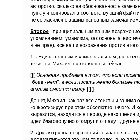
авторство, сколько на обоснованность замеча
пункту я копировал в соответствующий файл и
не согласился с вашим основным замечанием.
Второе
- принципиальным вашим возражением
упоминанием гуманизма, как основы атеистиче
я не прав), все ваши возражения против этого
1.
- Единственным и универсальным для всего а
тезис ты, Михаил, повторяешь и сейчас:
[[[
Основная проблема в том, что если писат
"бога - нет", а если писать нечто большее 
атеизм имеется ввиду
] ] ]
Да нет, Михаил. Как раз все атеисты и занимаю
конкретизируя при этом абсолютно ничего. И х
выразится, находится в периоде накопления и
идеи благополучно отомрут и отпадут, другие 
2.
Другая группа возражений ссылается на то, 
Аргументируется это чем-то вроде: "я не гумани