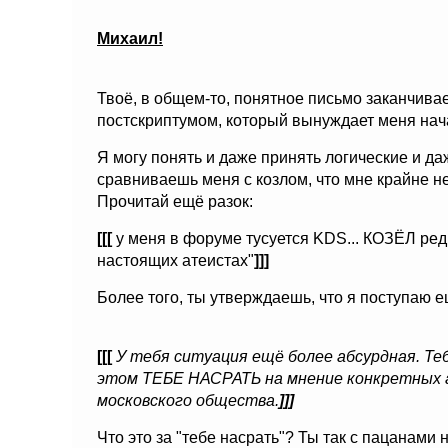
Михаил!
Твоё, в общем-то, понятное письмо заканчив
постскриптумом, который вынуждает меня нача
Я могу понять и даже принять логические и да
сравниваешь меня с козлом, что мне крайне н
Прочитай ещё разок:
[[[
у меня в форуме тусуется KDS... КОЗЁЛ ред
настоящих атеистах"
]]]
Более того, ты утверждаешь, что я поступаю е
[[[
У тебя ситуация ещё более абсурдная. Те
этом ТЕБЕ НАСРАТЬ на мнение конкретных 
московского общества.
]]]
Что это за "тебе насрать"? Ты так с пацанами 