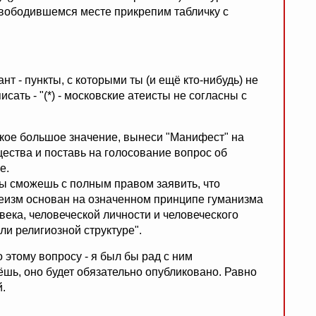
свободившемся месте прикрепим табличку с
т - пункты, с которыми ты (и ещё кто-нибудь) не
исать - "(*) - московские атеисты не согласны с
такое большое значение, вынеси "Манифест" на
ества и поставь на голосование вопрос об
е.
 ты сможешь с полным правом заявить, что
атеизм основан на означенном принципе гуманизма
века, человеческой личности и человеческого
и религиозной структуре".
 этому вопросу - я был бы рад с ним
шь, оно будет обязательно опубликовано. Равно
й.