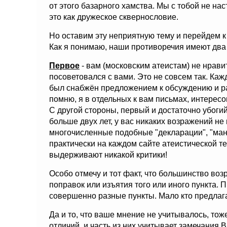
от этого базарного хамства. Мы с тобой не на
это как дружеское сквернословие.
Но оставим эту неприятную тему и перейдем к
Как я понимаю, наши противоречия имеют два
Первое
- вам (московским атеистам) не нравит
посоветовался с вами. Это не совсем так. Каж
был снабжён предложением к обсуждению и раб
помню, я в отдельных к вам письмах, интере
С другой стороны, первый и достаточно убоги
больше двух лет, у вас никаких возражений н
многочисленные подобные "декларации", "мани
практически на каждом сайте атеистической те
выдерживают никакой критики!
Особо отмечу и тот факт, что большинство во
поправок или изъятия того или иного пункта. 
совершенно разные пункты. Мало кто предлаг
Да и то, что ваше мнение не учитывалось, тож
отличий, и часть из них учитывает замечания В