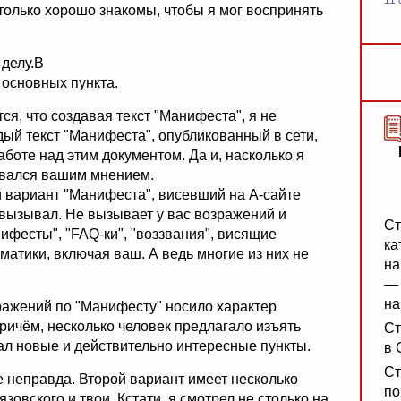
11 
столько хорошо знакомы, чтобы я мог воспринять
 делу.B
 основных пункта.
ся, что создавая текст "Манифеста", я не
дый текст "Манифеста", опубликованный в сети,
оте над этим документом. Да и, насколько я
совался вашим мнением.
й вариант "Манифеста", висевший на А-сайте
е вызывал. Не вызывает у вас возражений и
Ст
фесты", "FAQ-ки", "воззвания", висящие
ка
матики, включая ваш. А ведь многие из них не
на
— 
на
зражений по "Манифесту" носило характер
Причём, несколько человек предлагало изъять
Ст
ал новые и действительно интересные пункты.
в 
Ст
е неправда. Второй вариант имеет несколько
по
язовского и твои. Кстати, я смотрел не столько на