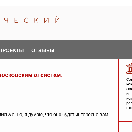
ПРОЕКТЫ
ОТЗЫВЫ
осковским атеистам.
Са
ко
св
инд
исп
ра
в с
исьме, но, я думаю, что оно будет интересно вам