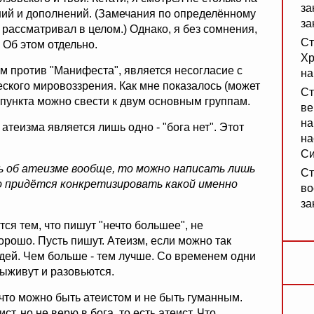
за
ний и дополнений. (Замечания по определённому
за
 рассматривал в целом.) Однако, я без сомнения,
Ст
 Об этом отдельно.
Хр
 против "Манифеста", является несогласие с
на
ского мировоззрения. Как мне показалось (может
Ст
 пункта можно свести к двум основным группам.
ве
на
теизма является лишь одно - "бога нет". Этот
на
Си
ь об атеизме вообще, то можно написать лишь
Ст
то придётся конкретизировать какой именно
во
за
тся тем, что пишут "нечто большее", не
орошо. Пусть пишут. Атеизм, если можно так
дей. Чем больше - тем лучше. Со временем одни
выживут и разовьются.
что можно быть атеистом и не быть гуманным.
ст, но не верю в бога, то есть атеист. Что