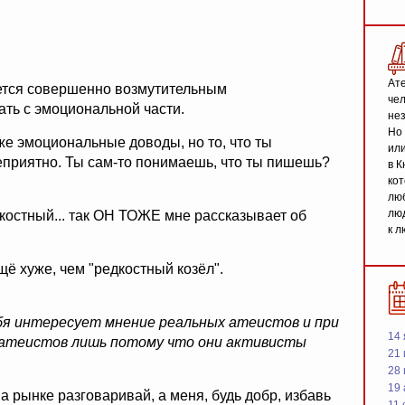
Ате
ается совершенно возмутительным
чел
ть с эмоциональной части.
не
Но 
же эмоциональные доводы, но то, что ты
или
еприятно. Ты сам-то понимаешь, что ты пишешь?
в К
кот
люб
люд
костный... так ОН ТОЖЕ мне рассказывает об
к л
щё хуже, чем "редкостный козёл".
бя интересует мнение реальных атеистов и при
14 
атеистов лишь потому что они активисты
21 
28
19
на рынке разговаривай, а меня, будь добр, избавь