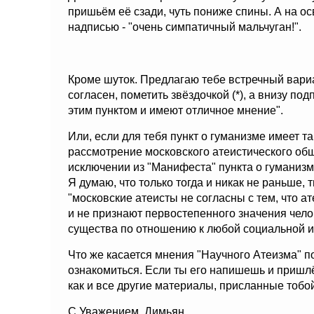
пришьём её сзади, чуть пониже спины. А на о
надписью - "очень симпатичный мальчуган!".
Кроме шуток. Предлагаю тебе встречный вариан
согласен, пометить звёздочкой (*), а внизу подп
этим пунктом и имеют отличное мнение".
Или, если для тебя пункт о гуманизме имеет 
рассмотрение московского атеистического общ
исключении из "Манифеста" пункта о гуманизм
Я думаю, что только тогда и никак не раньше,
"московские атеисты не согласны с тем, что 
и не признают первостепенного значения чело
существа по отношению к любой социальной ил
Что же касается мнения "Научного Атеизма" по
ознакомиться. Если ты его напишешь и пришлё
как и все другие материалы, присланные тобо
С Уважением, Димьян.