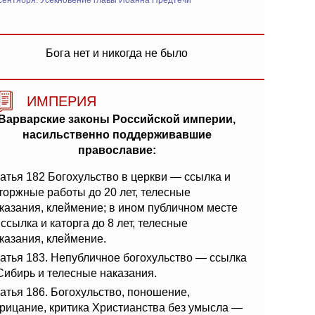
сентября: Усекновение главы Иоанна Предтечи
Бога нет и никогда не было
ИМПЕРИЯ
Варварские законы Российской империи,
насильственно поддерживавшие
православие:
атья 182 Богохульство в церкви — ссылка и
торжные работы до 20 лет, телесные
казания, клеймение; в ином публичном месте
ссылка и каторга до 8 лет, телесные
казания, клеймение.
атья 183. Непубличное богохульство — ссылка
Сибирь и телесные наказания.
атья 186. Богохульство, поношение,
рицание, критика Христианства без умысла —