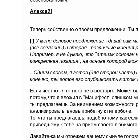
Алексей!
Теперь собственно о твоём предложении. Ты 
[[[
У меня деловое предложение - давай сам м
(все согласны) и вторая - различные мнения
Например, я не думаю, что "атеизм основан н
конкретная позиция", на основе которой мо
...Одним словом, я готов (для второй части)
конечно, ты готов его опубликовать в этом 
Если честно - я от него не в восторге. Может б
потому, что я вложил в "Манифест" слишком мн
ты предлагаешь. За неимением возможности р
анализировать, вновь прибегну к гиперболе.
То, что ты предлагаешь, подобно тому, как ес
приведшему к тебе на приём своего любимог
Давайте-ка мы отрежем вашему сынуле голову 