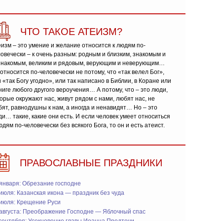
ЧТО ТАКОЕ АТЕИЗМ?
изм – это умение и желание относится к людям по-
овечески – к очень разным: родным и близким, знакомым и
знакомым, великим и рядовым, верующим и неверующим…
относится по-человечески не потому, что «так велел Бог»,
 «так Богу угодно», или так написано в Библии, в Коране или
ниге любого другого вероучения… А потому, что – это люди,
орые окружают нас, живут рядом с нами, любят нас, не
ят, равнодушны к нам, а иногда и ненавидят… Но – это
и… такие, какие они есть. И если человек умеет относиться
юдям по-человечески без всякого Бога, то он и есть атеист.
ПРАВОСЛАВНЫЕ ПРАЗДНИКИ
января: Обрезание господне
июля: Казанская икона — праздник без чуда
 июля: Крещение Руси
 августа: Преображение Господне — Яблочный спас