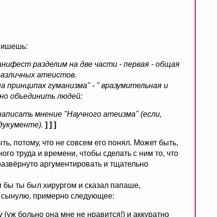
пишешь:
анифест разделим на две части - первая - общая
 различных атеистов.
а принципах гуманизма" - " вразумительная и
жно объединить людей:
 написать мнение "Научного атеизма" (если,
дукументе).
] ] ]
ыть, потому, что не совсем его понял. Может быть,
ого труда и времени, чтобы сделать с ним то, что
азвёрнуто аргументировать и тщательно
ли бы ты был хирургом и сказал папаше,
о сынулю, примерно следующее:
(уж больно она мне не нравится!) и аккуратно