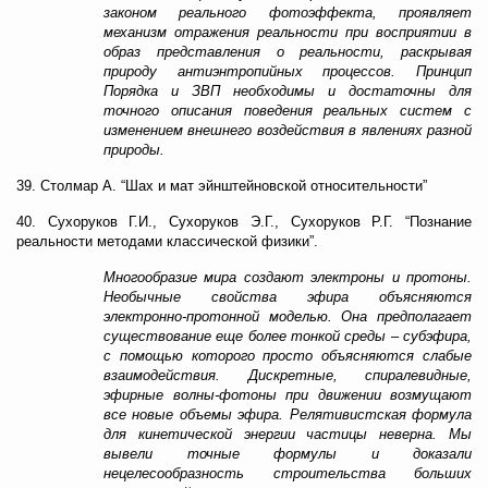
законом реального фотоэффекта, проявляет
механизм отражения реальности при восприятии в
образ представления о реальности, раскрывая
природу антиэнтропийных процессов. Принцип
Порядка и ЗВП необходимы и достаточны для
точного описания поведения реальных систем с
изменением внешнего воздействия в явлениях разной
природы.
39. Столмар А. “Шах и мат эйнштейновской относительности”
40. Сухоруков Г.И., Сухоруков Э.Г., Сухоруков Р.Г. “Познание
реальности методами классической физики”.
Многообразие мира создают электроны и протоны.
Необычные свойства эфира объясняются
электронно-протонной моделью. Она предполагает
существование еще более тонкой среды – субэфира,
с помощью которого просто объясняются слабые
взаимодействия. Дискретные, спиралевидные,
эфирные волны-фотоны при движении возмущают
все новые объемы эфира. Релятивистская формула
для кинетической энергии частицы неверна. Мы
вывели точные формулы и доказали
нецелесообразность строительства больших