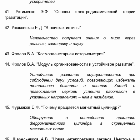
ускорителей.
41. Устименко Э.Ф. “Основы электродинамической теории
гравитации”.
42. Ушаковская Е.Д. “В поисках истины”.
Человечество получает знания о мире через
религию, эзотерику и науку.
43. Фролов В.А. “Космопланетарная историометрия”.
44. Фролов В.А. “Модуль организованности и устойчивое развитие”.
Устойчивое развитие осуществляется при
соблюдении двух условий, позволяющих избежать
тотального диктата и насилия. Китай и
православная церковь успешно работают в
указанных направлениях – нам в назидание.
45. Фурмаков Е.Ф. “Почему вращается магнитный цилиндр?”
Обнаружено и исследовано вращение
ферромагнитного цилиндра в скрещенных
магнитных полях.
46. Шабельников А.В. “Новая интерпретация законов Ньютона и