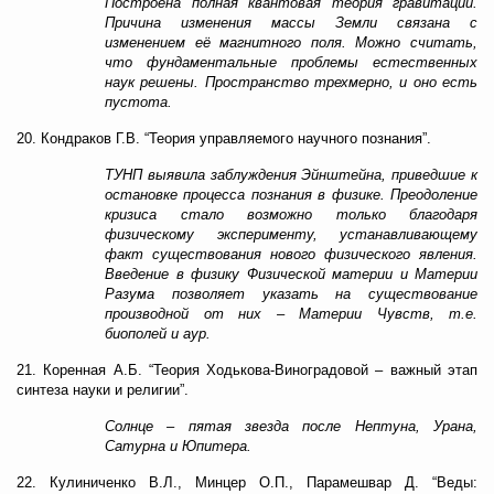
Построена полная квантовая теория гравитации.
Причина изменения массы Земли связана с
изменением её магнитного поля. Можно считать,
что фундаментальные проблемы естественных
наук решены. Пространство трехмерно, и оно есть
пустота.
20. Кондраков Г.В. “Теория управляемого научного познания”.
ТУНП выявила заблуждения Эйнштейна, приведшие к
остановке процесса познания в физике. Преодоление
кризиса стало возможно только благодаря
физическому эксперименту, устанавливающему
факт существования нового физического явления.
Введение в физику Физической материи и Материи
Разума позволяет указать на существование
производной от них – Материи Чувств, т.е.
биополей и аур.
21. Коренная А.Б. “Теория Ходькова-Виноградовой – важный этап
синтеза науки и религии”.
Солнце – пятая звезда после Нептуна, Урана,
Сатурна и Юпитера.
22. Кулиниченко В.Л., Минцер О.П., Парамешвар Д. “Веды: