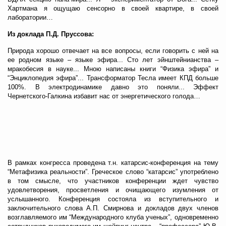
Хартмана я ощущаю сенсорно в своей квартире, в своей
лаборатории…
Из доклада П.Д. Пруссова:
Природа хорошо отвечает на все вопросы, если говорить с ней на
ее родном языке – языке эфира... Сто лет эйнштейнианства –
мракобесия в науке... Мною написаны книги “Физика эфира” и
“Энциклопедия эфира”... Трансформатор Тесла имеет КПД больше
100%. В электродинамике давно это поняли... Эффект
Чернетского-Галкина избавит нас от энергетического голода…
В рамках конгресса проведена т.н. катарсис-конференция на тему
“Метафизика реальности”. Греческое слово “катарсис” употреблено
в том смысле, что участников конференции ждет чувство
удовлетворения, просветления и очищающего изумления от
услышанного. Конференция состояла из вступительного и
заключительного слова А.П. Смирнова и докладов двух членов
возглавляемого им “Международного клуба ученых”, одновременно