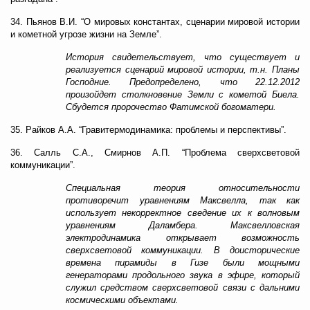
34. Пьянов В.И. “О мировых константах, сценарии мировой истории
и кометной угрозе жизни на Земле”.
История свидетельствует, что существует и
реализуется сценарий мировой истории, т.н. Планы
Господние. Предопределено, что 22.12.2012
произойдет столкновение Земли с кометой Биела.
Сбудется пророчество Фатимской богоматери.
35. Райков А.А. “Гравитермодинамика: проблемы и перспективы”.
36. Салль С.А., Смирнов А.П. “Проблема сверхсветовой
коммуникации”.
Специальная теория относительности
противоречит уравнениям Максвелла, так как
использует некорректное сведение их к волновым
уравнениям Даламбера. Максвелловская
электродинамика открывает возможность
сверхсветовой коммуникации. В доисторические
времена пирамиды в Гизе были мощными
генераторами продольного звука в эфире, который
служил средством сверхсветовой связи с дальними
космическими объектами.