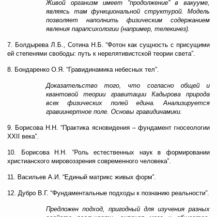
Живой организм имеет “продолжение” в вакууме,
являясь там функциональной структурой. Модель
позволяет наполнить физическим содержанием
явления парапсихологии (например, телекинез).
7. Болдырева Л.Б., Сотина Н.Б. “Фотон как сущность с присущими
ей степенями свободы: путь к нерелятивистской теории света”.
8. Бондаренко О.Я. “Гравидинамика небесных тел”.
Доказательство того, что согласно общей и
квантовой теории гравитации Кадырова природа
всех физических полей едина. Анализируется
гравиинертное поле. Основы гравидинамики.
9. Борисова Н.Н. “Практика ясновидения – фундамент гносеологии
XXII века”.
10. Борисова Н.Н. “Роль естественных наук в формировании
христианского мировоззрения современного человека”.
11. Васильев А.И. “Единый матрикс живых форм”.
12. Дубро В.Г. “Фундаментальные подходы к познанию реальности”.
Предложен подход, пригодный для изучения разных