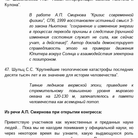
Кулона”.
В работе А.П. Смирнова “Кризис современной
физики”, СПб, 1999 восстановлен истинный смысл 3-
го закона Ньютона: “сохранение и изменение энергии
в процессах перехода причины в следствие (причиной
изменения состояния служит не сила, как сейчас
учат, а действие)”. Автор доклада демонстрирует
справедливость этого на примерах движения
Юпитера вокруг Солнца и взаимодействия электрона
с позитроном.
47. Шульц С.С. “Крупнейшие геологические катастрофы последних
десяти тысяч лет и их значение для истории человечества”.
Таяние ледников вюрмской эпохи, приведшее к
стремительному повышению уровня мирового
океана на 120-130 м, запечатлелось в памяти
человечества как всемирный потоп.
Из речи А.П. Смирнова при открытии конгресса:
Приветствую участников как мужественных и преданных науке
людей… Пока мы не находим понимания у официальной науки, но
через некоторое время вы узнаете, какую выдающуюся роль