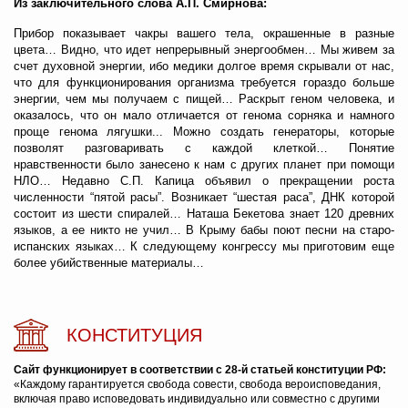
Из заключительного слова А.П. Смирнова:
Прибор показывает чакры вашего тела, окрашенные в разные
цвета… Видно, что идет непрерывный энергообмен… Мы живем за
счет духовной энергии, ибо медики долгое время скрывали от нас,
что для функционирования организма требуется гораздо больше
энергии, чем мы получаем с пищей… Раскрыт геном человека, и
оказалось, что он мало отличается от генома сорняка и намного
проще генома лягушки... Можно создать генераторы, которые
позволят разговаривать с каждой клеткой… Понятие
нравственности было занесено к нам с других планет при помощи
НЛО… Недавно С.П. Капица объявил о прекращении роста
численности “пятой расы”. Возникает “шестая раса”, ДНК которой
состоит из шести спиралей… Наташа Бекетова знает 120 древних
языков, а ее никто не учил… В Крыму бабы поют песни на старо-
испанских языках… К следующему конгрессу мы приготовим еще
более убийственные материалы…
КОНСТИТУЦИЯ
Сайт функционирует в соответствии с 28-й статьей конституции РФ:
«Каждому гарантируется свобода совести, свобода вероисповедания,
включая право исповедовать индивидуально или совместно с другими