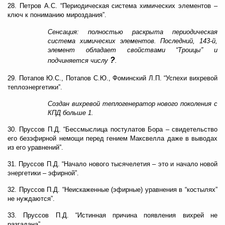
28. Петров А.С. “Периодическая система химических элементов –
ключ к пониманию мироздания”.
Сенсация: полностью раскрыта периодическая
система химических элементов. Последний, 143-й,
элемент обладает свойствами “Троицы” и
?
подчиняется числу
.
29. Потапов Ю.С., Потапов С.Ю., Фоминский Л.П. “Успехи вихревой
теплоэнергетики”.
Создан вихревой теплогенератор нового поколения с
КПД больше 1.
30. Пруссов П.Д. “Бессмыслица постулатов Бора – свидетельство
его безэфирной немощи перед гением Максвелла даже в выводах
из его уравнений”.
31. Пруссов П.Д. “Начало нового тысячелетия – это и начало новой
энергетики – эфирной”.
32. Пруссов П.Д. “Неискаженные (эфирные) уравнения в “костылях”
не нуждаются”.
33. Пруссов П.Д. “Истинная причина появления вихрей не
разгадана”.