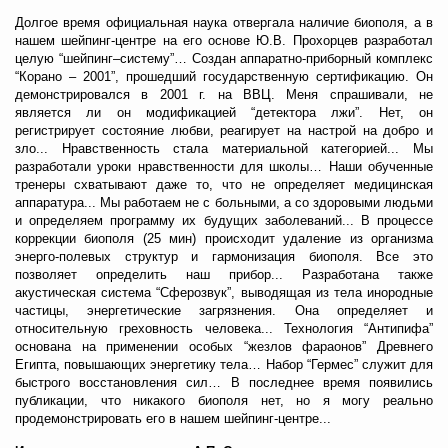
Долгое время официальная наука отвергала наличие биополя, а в
нашем шейпинг-центре на его основе Ю.В. Прохорцев разработал
целую “шейпинг–систему”… Создан аппаратно-приборный комплекс
“Корано – 2001”, прошедший государственную сертификацию. Он
демонстрировался в 2001 г. на ВВЦ. Меня спрашивали, не
является ли он модификацией “детектора лжи”. Нет, он
регистрирует состояние любви, реагирует на настрой на добро и
зло... Нравственность стала материальной категорией... Мы
разработали уроки нравственности для школы… Наши обученные
тренеры схватывают даже то, что не определяет медицинская
аппаратура... Мы работаем не с больными, а со здоровыми людьми
и определяем программу их будущих заболеваний... В процессе
коррекции биополя (25 мин) происходит удаление из организма
энерго-полевых структур и гармонизация биополя. Все это
позволяет определить наш прибор... Разработана также
акустическая система “Сферозвук”, выводящая из тела инородные
частицы, энергетические загрязнения. Она определяет и
относительную греховность человека... Технология “Антипифа”
основана на применении особых “жезлов фараонов” Древнего
Египта, повышающих энергетику тела… Набор “Гермес” служит для
быстрого восстановления сил… В последнее время появились
публикации, что никакого биополя нет, но я могу реально
продемонстрировать его в нашем шейпинг-центре...