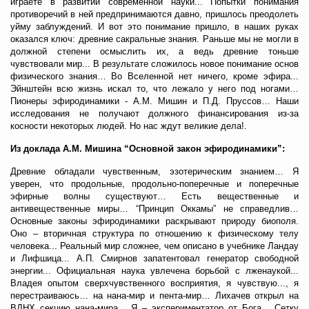
играете в развитии современной науки... Попытки понимания
противоречий в ней предпринимаются давно, пришлось преодолеть
уйму заблуждений. И вот это понимание пришло, в наших руках
оказался ключ: древние сакральные знания. Раньше мы не могли в
должной степени осмыслить их, а ведь древние тоньше
чувствовали мир... В результате сложилось новое понимание основ
физического знания… Во Вселенной нет ничего, кроме эфира...
Эйнштейн всю жизнь искал то, что лежало у него под ногами…
Пионеры эфиродинамики - А.М. Мишин и П.Д. Пруссов… Наши
исследования не получают должного финансирования из-за
косности некоторых людей. Но нас ждут великие дела!.
Из доклада А.М. Мишина “Основной закон эфиродинамики”:
Древние обладали чувственным, эзотерическим знанием… Я
уверен, что продольные, продольно-поперечные и поперечные
эфирные волны существуют… Есть вещественные и
антивещественные миры… “Принцип Оккамы” не справедлив…
Основные законы эфиродинамики раскрывают природу биополя.
Оно – вторичная структура по отношению к физическому телу
человека... Реальный мир сложнее, чем описано в учебнике Ландау
и Лифшица... А.П. Смирнов запатентовал генератор свободной
энергии... Официальная наука увлечена борьбой с лженаукой...
Владея опытом сверхчувственного восприятия, я чувствую..., я
перестраиваюсь… на нана-мир и пента-мир… Лихачев открыл на
ВДНХ секцию нана-мира... Я – экспериментатор от Бога... Сетку