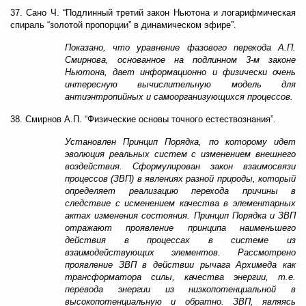
37. Сано Ч. “Подлинный третий закон Ньютона и логарифмическая
спираль “золотой пропорции” в динамическом эфире”.
Показано, что уравнение фазового перехода А.П.
Смирнова, основанное на подлинном 3-м законе
Ньютона, дает информационно и физически очень
интересную вычислительную модель для
антиэнтропийных и самоорганизующихся процессов.
38. Смирнов А.П. “Физические основы точного естествознания”.
Установлен Принцип Порядка, по которому идет
эволюция реальных систем с изменением внешнего
воздействия. Сформулирован закон взаимосвязи
процессов (ЗВП) в явлениях разной природы, который
определяет реализацию перехода причины в
следствие с исменением качества в элементарных
актах изменения состояния. Принцип Порядка и ЗВП
отражают проявление принципа наименьшего
действия в процессах в системе из
взаимодействующих элементов. Рассмотрено
проявление ЗВП в действии рычага Архимеда как
трансформатора силы, качества энергии, т.е.
перевода энергии из низкопотенциальной в
высокопотенциальную и обратно. ЗВП, являясь