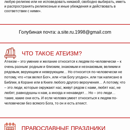
любую религию или не исповедовать никакой, свободно выбирать, иметь
и распространять религиозные и иные убеждения и действовать в
соответствии с ними».
Голубиная почта: a.site.ru.1998@gmail.com
ЧТО ТАКОЕ АТЕИЗМ?
Атеизм – это умение и желание относится к людям по-человечески – к
очень разным: родным и близким, знакомым и незнакомым, великим и
рядовым, верующим и неверующим… Но относится по-человечески не
потому, что «так велел Бог», или «так Богу угодно», или так написано в
Библии, в Коране или в Книге любого другого вероучения… А потому, что
– это люди, которые окружают нас, живут рядом с нами, любят нас, не
любят, равнодушны к нам, а иногда и ненавидят… Но – это люди…
такие, какие они есть. И если человек умеет относиться к людям по-
человечески без всякого Бога, то он и есть атеист.
ПРАВОСЛАВНЫЕ ПРАЗДНИКИ