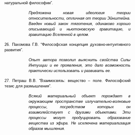
натуральной философии”.
Предложена новая идеология теории
относительности, отличная от теории Эйнштейна.
Введен новый закон тяготения, одинаково хорошо
описывающий и ньютоновскую гравитацию, и
гравитацию Вселенной в целом.
26. Пахомова Г.В. “Философская концепция духовно-интуитивного
развития”.
Опыт автора позволил выяснить свойства Силы
Интуиции и ее проявления, это дало возможность
практически использовать и развивать ее.
27. Петраш В.В. “Взаимосвязь: вещество – поле. Философский
тезис для размышления”.
Всякий материальный объект порождает в
окружающем пространстве излучательно-волновые
процессы, посредством которых он
взаимолействует с другими объектами. Эти
процессы могут продуцировать образование
вещества из эфира. Не исключена материализация
образов мышления.