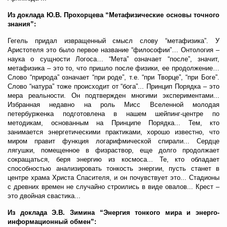
Из доклада Ю.В. Прохорцева “Метафизические основы точного
знания”:
Гегель придал извращенный смысл слову “метафизика”. У
Аристотеля это было первое название “философии”… Онтология –
наука о сущности Логоса… “Мета” означает “после”, значит,
метафизика – это то, что пришло после физики, ее продолжение…
Слово “природа” означает “при роде”, т.е. “при Творце”, “при Боге”.
Слово “натура” тоже происходит от “бога”... Принцип Порядка – это
мера реальности. Он подтвержден многими экспериментами...
Избранная недавно на роль Мисс Вселенной молодая
петербурженка подготовлена в нашем шейпинг-центре по
методикам, основанным на Принципе Порядка... Тем, кто
занимается энергетическими практиками, хорошо известно, что
миром правит функция логарифмической спирали... Сердце
лягушки, помещенное в физраствор, еще долго продолжает
сокращаться, беря энергию из космоса... Те, кто обладает
способностью анализировать тонкость энергии, пусть станет в
центре храма Христа Спасителя, и он почувствует это... Стадионы
с древних времен не случайно строились в виде овалов... Крест –
это двойная свастика...
Из доклада Э.В. Зимина “Энергия тонкого мира и энерго-
информационный обмен”: