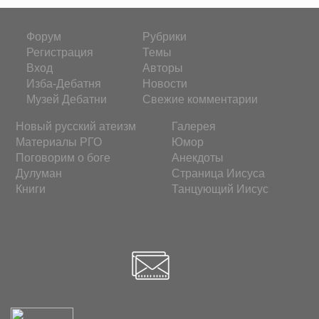
Форум
Рубрики
Регистрация
Темы
Вход
Авторы
Изба-Дебатня
Новости
Музей Дебатни
Свежие комментарии
Новый русский атеизм
Галерея
Материалы РГО
Юмор
Поговорим о боге
Анекдоты
Дулуман
Страница Иисуса
Книги
Танцующий Иисус