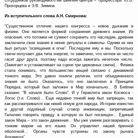
сотрудников руководимого им шейпинг-центра – “профессора” Ю.В.
Прохорцева и Э.В. Зимина.
Из вступительного слова А.Н. Смирнова:
“Существенное отличие нашего конгресса – новое дыхание в
физике. Оно является формой сохранения древнего знания. Из
опасения, что потомки не сумеют сохранить это наследие, древние
заключили свои знания в некие ритуалы и символы. Одним из них
был ритуал “освящения в огне”. Последуем ему и мы. Поскольку
свечи излучают два типа энергии, то замечено, что четное их число
гасит друг друга, поэтому надо всегда зажигать нечетное число.
(Зажигает и устанавливает на сцене три церковных свечи)… Физика
стала понимать, что большинство вещей связано с динамикой
тонкого мира. Это давно поняли религии, хотя объединенного
знания не было. Оказалось, что оно заключено в Принципе
Порядка, который был заложен в Мир изначально... В Библии
сказано: “В начале было Слово”. И у Гераклита закон Космоса -
Логос (т.е. Слово)… Еще недавно тонкий мир был запрещен, так
как рассматривался как некий опиум для народа. Истории известен
и другой подобный случай: сговор инквизиции, запретившей
Галилею говорить правду, в которую он был посвящен… Единый
закон Мира – это закон движения... Мы уже умеем разговаривать с
тонким миром на его языке. Он управляет нашей бренной
оболочкой… Органы чувств устроены по закону рычага
Архимеда”...