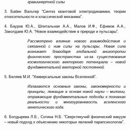
гравиинертной силы
3. Бабин Вальтер “Синтез квантовой электродинамики, теории
относительности и классической механики”.
4. Бауров Ю.А., Шпитальная А.А., Малов И.Ф., Ефимов А.А.,
Заколдаев Ю.А. “Новое взаимодействие в природе и пульсары”.
Рассмотрено влияние нового взаимодействия и
связанной с ним силы на пульсары. Новая сила
возникает благодаря глобальной анизотропии
физического пространства из-за существования
космологического векторного потенциала – новой
фундаментальной векторной постоянной.
5. Беляев М.И. “Универсальные законы Вселенной”.
Излагаются основные законы, закономерности и
принципы, лежащие в основе новой науки – милогии,
отражающие фундаментальные подходы к познанию
реальности и многоуровневость вселенского
генетического кода.
6. Болдырева Л.Б., Сотина Н.Б. “Сверхтекучий физический вакуум
– новый подход к объяснению некоторых явлений парапсихологии”.