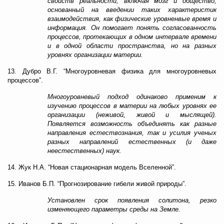
свойств реальности, включая мозг и общество,
основанный на введении таких характеристик
взаимодействия, как физические уровненвые время и
информация. Он помогает понять согласованность
процессов, протекающих в одном интервале времени
и в одной области пространства, но на разных
уровнях организации материи.
13. Дубро В.Г. “Многоуровневая физика для многоуровневых
процессов”.
Многоуровневый подход одинаково применим к
изучению процессов в материи на любых уровнях ее
организации (неживой, живой и мыслящей).
Появляется возможность объединять как разные
направления естествознания, так и усилия ученых
разных направлений естественных (и даже
неестественных) наук.
14. Жук Н.А. “Новая стационарная модель Вселенной”.
15. Иванов Б.П. “Прогнозирование гибели живой природы”.
Установлен срок появления солитона, резко
изменяющего параметры среды на Земле.