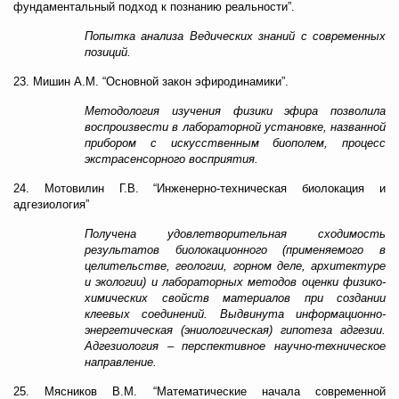
фундаментальный подход к познанию реальности”.
Попытка анализа Ведических знаний с современных
позиций.
23. Мишин А.М. “Основной закон эфиродинамики”.
Методология изучения физики эфира позволила
воспроизвести в лабораторной установке, названной
прибором с искусственным биополем, процесс
экстрасенсорного восприятия.
24. Мотовилин Г.В. “Инженерно-техническая биолокация и
адгезиология”
Получена удовлетворительная сходимость
результатов биолокационного (применяемого в
целительстве, геологии, горном деле, архитектуре
и экологии) и лабораторных методов оценки физико-
химических свойств материалов при создании
клеевых соединений. Выдвинута информационно-
энергетическая (эниологическая) гипотеза адгезии.
Адгезиология – перспективное научно-техническое
направление.
25. Мясников В.М. “Математические начала современной