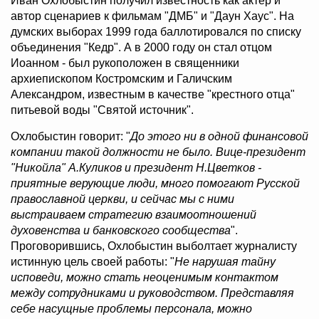
Иван Охлобыстин получил известность как актер и
автор сценариев к фильмам "ДМБ" и "Даун Хаус". На
думских выборах 1999 года баллотировался по списку
объединения "Кедр". А в 2000 году он стал отцом
Иоанном - был рукоположен в священники
архиепископом Костромским и Галичским
Александром, известным в качестве "крестного отца"
питьевой воды "Святой источник".
Охлобыстин говорит: "
До этого ни в одной финансовой
компании такой должности не было. Вице-президент
"Никойла" А.Куликов и президент Н.Цветков -
приятные верующие люди, много помогают Русской
православной церкви, и сейчас мы с ними
выстраиваем стратегию взаимоотношений
духовенства и банковского сообщества
".
Проговорившись, Охлобыстин выболтает журналисту
истинную цель своей работы: "
Не нарушая тайну
исповеди, можно стать неоценимым контактом
между сотрудниками и руководством. Представляя
себе насущные проблемы персонала, можно