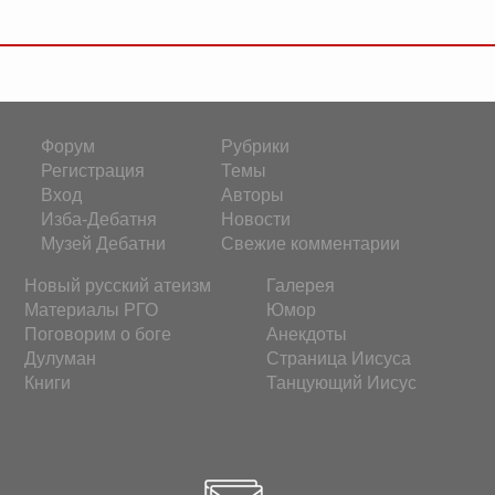
Форум
Рубрики
Регистрация
Темы
Вход
Авторы
Изба-Дебатня
Новости
Музей Дебатни
Свежие комментарии
Новый русский атеизм
Галерея
Материалы РГО
Юмор
Поговорим о боге
Анекдоты
Дулуман
Страница Иисуса
Книги
Танцующий Иисус