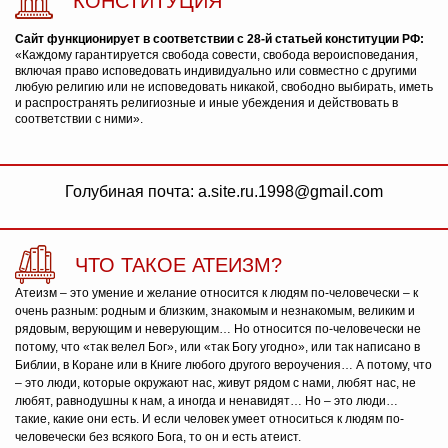
КОНСТИТУЦИЯ
Сайт функционирует в соответствии с 28-й статьей конституции РФ:
«Каждому гарантируется свобода совести, свобода вероисповедания,
включая право исповедовать индивидуально или совместно с другими
любую религию или не исповедовать никакой, свободно выбирать, иметь
и распространять религиозные и иные убеждения и действовать в
соответствии с ними».
Голубиная почта: a.site.ru.1998@gmail.com
ЧТО ТАКОЕ АТЕИЗМ?
Атеизм – это умение и желание относится к людям по-человечески – к
очень разным: родным и близким, знакомым и незнакомым, великим и
рядовым, верующим и неверующим… Но относится по-человечески не
потому, что «так велел Бог», или «так Богу угодно», или так написано в
Библии, в Коране или в Книге любого другого вероучения… А потому, что
– это люди, которые окружают нас, живут рядом с нами, любят нас, не
любят, равнодушны к нам, а иногда и ненавидят… Но – это люди…
такие, какие они есть. И если человек умеет относиться к людям по-
человечески без всякого Бога, то он и есть атеист.