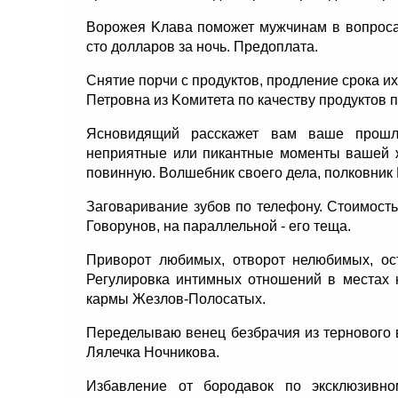
Ворожея Kлава поможет мужчинам в вопросах
сто долларов за ночь. Предоплата.
Снятие порчи с продуктов, продление срока и
Петровна из Kомитета по качеству продуктов 
Ясновидящий расскажет вам ваше прошло
неприятные или пикантные моменты вашей ж
повинную. Волшебник своего дела, полковник
Заговаривание зубов по телефону. Стоимость
Говорунов, на параллельной - его теща.
Приворот любимых, отворот нелюбимых, ост
Регулировка интимных отношений в местах 
кармы Жезлов-Полосатых.
Переделываю венец безбрачия из тернового 
Лялечка Hочникова.
Избавление от бородавок по эксклюзивном