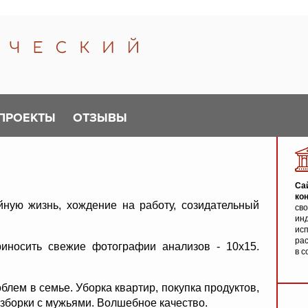
ПРОЕКТЫ
ОТЗЫВЫ
Са
ко
йную жизнь, хождение на работу, созидательный
св
инд
исп
ра
носить свежие фотографии анализов - 10х15.
в с
лем в семье. Уборка квартир, покупка продуктов,
азборки с мужьями. Волшебное качество.