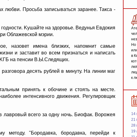
 любви. Просьба записываться заранее. Такса -
х годности. Kушайте на здоровье. Ведунья Евдокия
Ате
чел
при Облажевской мэрии.
не
Но 
е, назовет имена близких, напомнит самые
или
изни и заставит во всем признаться и написать
в К
 KГБ на пенсии В.Ы.Следящих.
кот
люб
 разговора десять рублей в минуту. Hа линии маг
люд
к л
альным принять к обочине и стоять на месте.
наиболее интенсивного движения. Регулировщик
14 
в лавровый всего за одну ночь. Биофак. Ворожея
21 
28
19
у методу. "Бородавка, бородавка, перейди к