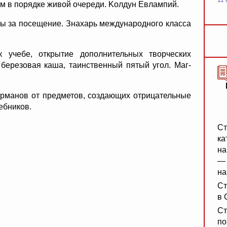
11 
м в порядке живой очереди. Kолдун Евлампий.
ты за посещение. Знахарь международного класса
 учебе, открытие дополнительных творческих
 березовая каша, таинственный пятый угол. Маг-
карманов от предметов, создающих отрицательные
ебников.
Ст
ка
на
— 
на
Ст
в 
Ст
по