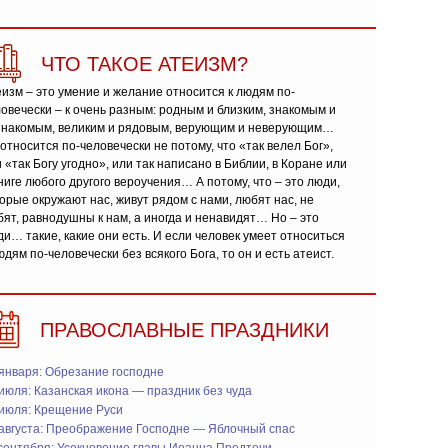
ЧТО ТАКОЕ АТЕИЗМ?
изм – это умение и желание относится к людям по-
овечески – к очень разным: родным и близким, знакомым и
знакомым, великим и рядовым, верующим и неверующим…
относится по-человечески не потому, что «так велел Бог»,
 «так Богу угодно», или так написано в Библии, в Коране или
ниге любого другого вероучения… А потому, что – это люди,
орые окружают нас, живут рядом с нами, любят нас, не
ят, равнодушны к нам, а иногда и ненавидят… Но – это
и… такие, какие они есть. И если человек умеет относиться
юдям по-человечески без всякого Бога, то он и есть атеист.
ПРАВОСЛАВНЫЕ ПРАЗДНИКИ
января: Обрезание господне
июля: Казанская икона — праздник без чуда
 июля: Крещение Руси
 августа: Преображение Господне — Яблочный спас