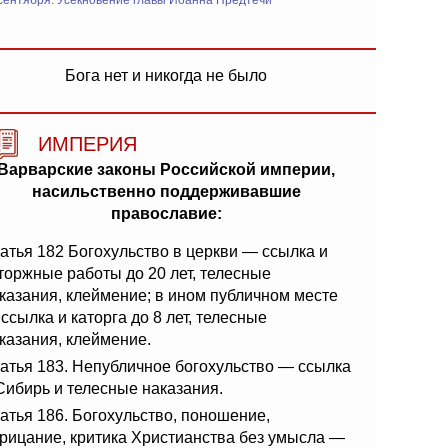
сентября: Усекновение главы Иоанна Предтечи
Бога нет и никогда не было
ИМПЕРИЯ
Варварские законы Российской империи,
насильственно поддерживавшие
православие:
атья 182 Богохульство в церкви — ссылка и
торжные работы до 20 лет, телесные
казания, клеймение; в ином публичном месте
ссылка и каторга до 8 лет, телесные
казания, клеймение.
атья 183. Непубличное богохульство — ссылка
Сибирь и телесные наказания.
атья 186. Богохульство, поношение,
рицание, критика Христианства без умысла —