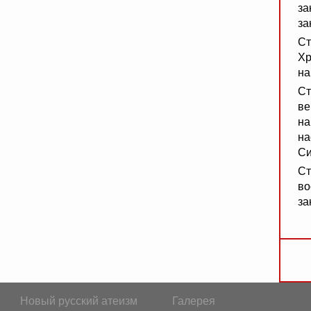
за
за
Ст
Хр
на
Ст
ве
на
на
Си
Ст
во
за
Новый русский атеизм
Галерея