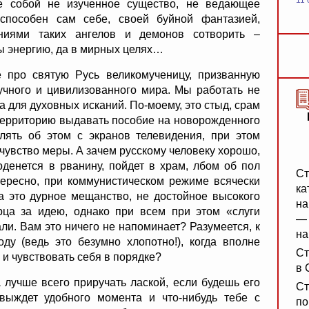
11 
е собой не изученное существо, не ведающее
способен сам себе, своей буйной фантазией,
ниями таких ангелов и демонов сотворить –
бы энергию, да в мирных целях…
 про святую Русь великомученицу, призванную
лучного и цивилизованного мира. Мы работать не
 а для духовных исканий. По-моему, это стыд, срам
 территорию выдавать пособие на новорожденного
лять об этом с экранов телевидения, при этом
 чувство меры. А зачем русскому человеку хорошо,
оденется в рванину, пойдет в храм, лбом об пол
Ст
нтересно, при коммунистическом режиме всячески
ка
а это дурное мещанство, не достойное высокого
на
орца за идею, однако при всем при этом «слуги
— 
ли. Вам это ничего не напоминает? Разумеется, к
на
ду (ведь это безумно хлопотно!), когда вполне
Ст
 и чувствовать себя в порядке?
в 
 лучше всего приручать лаской, если будешь его
Ст
 выждет удобного момента и что-нибудь тебе с
по