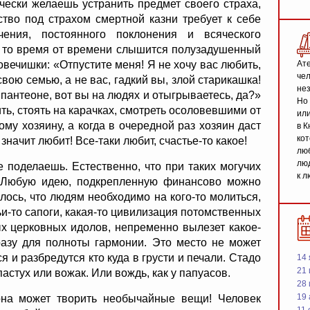
ячески желаешь устранить предмет своего страха,
ство под страхом смертной казни требует к себе
ения, постоянного поклонения и всяческого
, то время от времени слышится полузадушенный
овечишки: «Отпустите меня! Я не хочу вас любить,
Ате
чел
вою семью, а не вас, гадкий вы, злой старикашка!
не
 пантеоне, вот вы на людях и отыгрываетесь, да?»
Но 
ь, стоять на карачках, смотреть осоловевшими от
или
му хозяину, а когда в очередной раз хозяин даст
в К
кот
 значит любит! Все-таки любит, счастье-то какое!
люб
люд
не поделаешь. Естественно, что при таких могучих
к л
 Любую идею, подкрепленную финансово можно
лось, что людям необходимо на кого-то молиться,
ьи-то сапоги, какая-то цивилизация потомственных
ых церковных идолов, непременно вылезет какое-
разу для полноты гармонии. Это место не может
я и разбредутся кто куда в грусти и печали. Стадо
14 
21 
 пастух или вожак. Или вождь, как у папуасов.
28
19
она может творить необычайные вещи! Человек