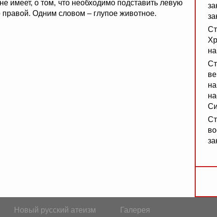
 не имеет, о том, что необходимо подставить левую
за
о правой. Одним словом – глупое животное.
за
Ст
Хр
на
Ст
ве
на
на
Си
Ст
во
за
Новый русский атеизм
Галерея