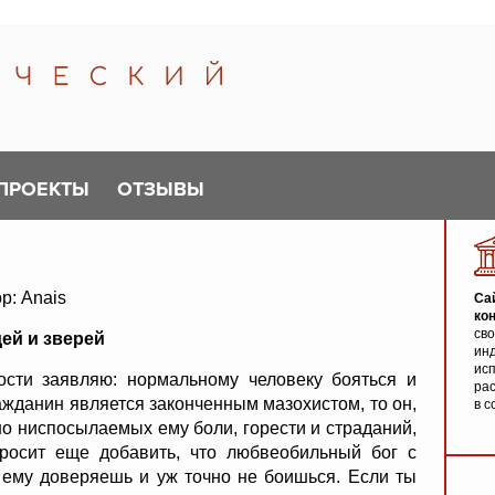
ПРОЕКТЫ
ОТЗЫВЫ
р: Anais
Са
ко
св
ей и зверей
инд
исп
ости заявляю: нормальному человеку бояться и
ра
ажданин является законченным мазохистом, то он,
в с
но ниспосылаемых ему боли, горести и страданий,
просит еще добавить, что любвеобильный бог с
о ему доверяешь и уж точно не боишься. Если ты