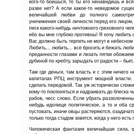
кого-то боишься, то ты его ненавидишь и вс
разве нет? А если какое-то неведомое суще
величайшей любви до полного самоотреч
уничижения своей личности перед его лицом
писк какого-нибудь ничтожного греховного чел
ибо вы мне глубоко противны! Я хочу любить с
Вас должно быть терпеть не могут в небесном
Любить… любить… все бросить и бежать любит
преданности глазами и лизать пятки обожаемо
дубиной по хребту, зарыдать от радости – бьет,
Там где деньги, там власть и с этим ничего 
капиталах РПЦ инструмент мощной власти.
сделать передовой. Так уж исторически сложи
кому-то поклоняться и надраивать до блеска ч
рабов, чесс слово. Если убрать раззолоченн
нибудь идолище политическое, а то и оба с
пустовать, иначе овцы растеряются, озадачатс
только тогда стадом зовется, когда у него есть
Человеческая фантазия величайшая сила, 