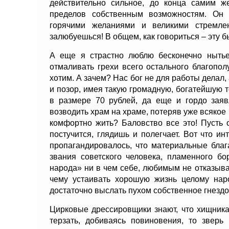
действительно сильное, до конца самим ж
пределов собственным возможностям. Он 
горячими желаниями и великими стремле
залюбуешься! В общем, как говориться – эту 
А еще я страстно люблю бесконечно нытье
отмаливать грехи всего остального благопо
хотим. А зачем? Нас бог не для работы делал,
и позор, имея такую громадную, богатейшую
в размере 70 рублей, да еще и гордо заяв
возводить храм на храме, потеряв уже всякое
комфортно жить? Баловство все это! Пусть 
постучится, глядишь и полегчает. Вот что и
пропагандировалось, что материальные благ
звания советского человека, пламенного б
народа» ни в чем себе, любимым не отказыва
чему устаивать хорошую жизнь целому наро
достаточно выслать пухом собственное гнездо
Цирковые дрессировщики знают, что хищника
терзать, добиваясь повиновения, то зверь