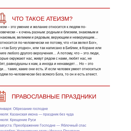
ЧТО ТАКОЕ АТЕИЗМ?
изм – это умение и желание относится к людям по-
овечески – к очень разным: родным и близким, знакомым и
знакомым, великим и рядовым, верующим и неверующим…
относится по-человечески не потому, что «так велел Бог»,
 «так Богу угодно», или так написано в Библии, в Коране или
ниге любого другого вероучения… А потому, что – это люди,
орые окружают нас, живут рядом с нами, любят нас, не
ят, равнодушны к нам, а иногда и ненавидят… Но – это
и… такие, какие они есть. И если человек умеет относиться
юдям по-человечески без всякого Бога, то он и есть атеист.
ПРАВОСЛАВНЫЕ ПРАЗДНИКИ
января: Обрезание господне
июля: Казанская икона — праздник без чуда
 июля: Крещение Руси
 августа: Преображение Господне — Яблочный спас