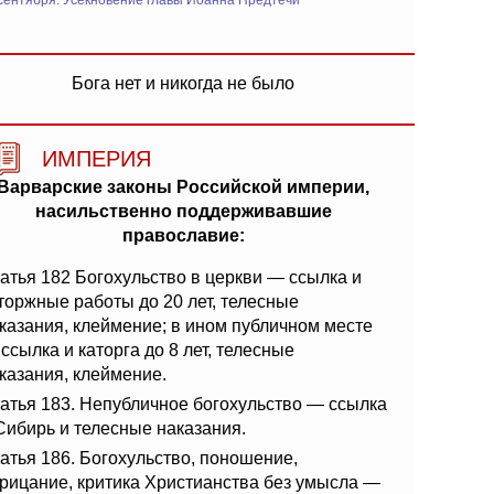
сентября: Усекновение главы Иоанна Предтечи
Бога нет и никогда не было
ИМПЕРИЯ
Варварские законы Российской империи,
насильственно поддерживавшие
православие:
атья 182 Богохульство в церкви — ссылка и
торжные работы до 20 лет, телесные
казания, клеймение; в ином публичном месте
ссылка и каторга до 8 лет, телесные
казания, клеймение.
атья 183. Непубличное богохульство — ссылка
Сибирь и телесные наказания.
атья 186. Богохульство, поношение,
рицание, критика Христианства без умысла —