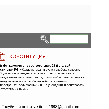
КОНСТИТУЦИЯ
йт функционирует в соответствии с 28-й статьей
нституции РФ:
«Каждому гарантируется свобода совести,
обода вероисповедания, включая право исповедовать
ивидуально или совместно с другими любую религию или не
оведовать никакой, свободно выбирать, иметь и
спространять религиозные и иные убеждения и действовать
оответствии с ними».
Голубиная почта: a.site.ru.1998@gmail.com