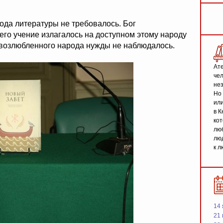
рода литературы не требовалось. Бог
го учение излагалось на доступном этому народу
о возлюбленного народа нужды не наблюдалось.
Ате
чел
не
Но 
или
в К
кот
люб
люд
к л
14 
21 