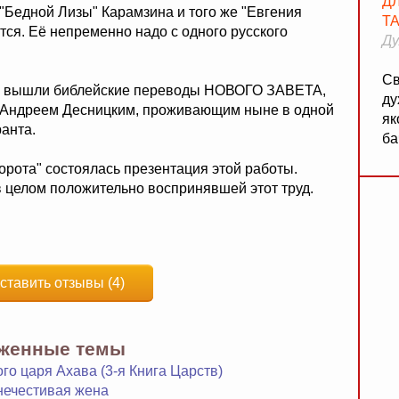
Д
 "Бедной Лизы" Карамзина и того же "Евгения
Т
ится. Её непременно надо с одного русского
Ду
Св
АТ" вышли библейские переводы НОВОГО ЗАВЕТА,
ду
 Андреем Десницким, проживающим ныне в одной
як
ранта.
ба
орота" состоялась презентация этой работы.
в целом положительно воспринявшей этот труд.
ставить отзывы (4)
яженные темы
го царя Ахава (3-я Книга Царств)
 нечестивая жена