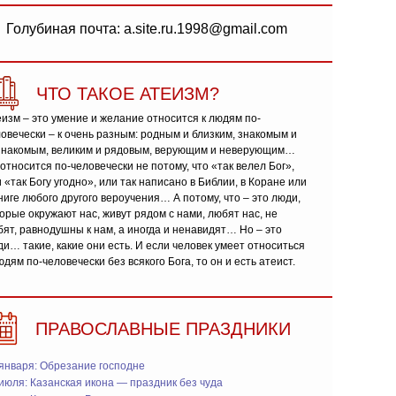
Голубиная почта: a.site.ru.1998@gmail.com
ЧТО ТАКОЕ АТЕИЗМ?
изм – это умение и желание относится к людям по-
овечески – к очень разным: родным и близким, знакомым и
знакомым, великим и рядовым, верующим и неверующим…
относится по-человечески не потому, что «так велел Бог»,
 «так Богу угодно», или так написано в Библии, в Коране или
ниге любого другого вероучения… А потому, что – это люди,
орые окружают нас, живут рядом с нами, любят нас, не
ят, равнодушны к нам, а иногда и ненавидят… Но – это
и… такие, какие они есть. И если человек умеет относиться
юдям по-человечески без всякого Бога, то он и есть атеист.
ПРАВОСЛАВНЫЕ ПРАЗДНИКИ
января: Обрезание господне
июля: Казанская икона — праздник без чуда