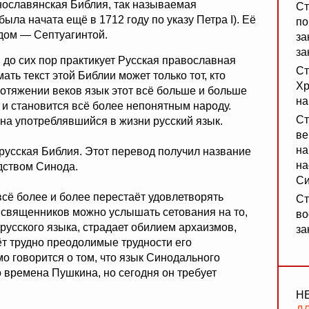
нославянская Библия, так называемая
Ст
ыла начата ещё в 1712 году по указу Петра I). Её
по
одом — Септуагинтой.
за
за
 до сих пор практикует Русская православная
Ст
ать текст этой Библии может только тот, кто
Хр
отяжении веков язык этот всё больше и больше
на
 и становится всё более непонятным народу.
Ст
на употреблявшийся в жизни русский язык.
ве
на
русская Библия. Этот перевод получил название
на
одством Синода.
Си
сё более и более перестаёт удовлетворять
Ст
 священников можно услышать сетования на то,
во
русского языка, страдает обилием архаизмов,
за
ёт трудно преодолимые трудности его
о говорится о том, что язык Синодального
о времена Пушкина, но сегодня он требует
Н