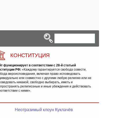
КОНСТИТУЦИЯ
йт функционирует в соответствии с 28-й статьей
нституции РФ:
«Каждому гарантируется свобода совести,
обода вероисповедания, включая право исповедовать
ивидуально или совместно с другими любую религию или не
оведовать никакой, свободно выбирать, иметь и
спространять религиозные и иные убеждения и действовать
оответствии с ними».
Неотразимый клоун Куклачёв