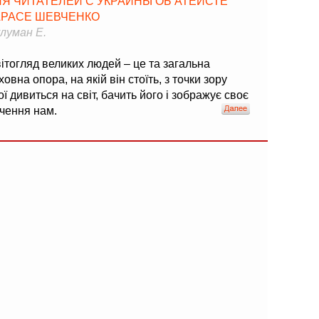
ЛЯ ЧИТАТЕЛЕЙ С УКРАИНЫ ОБ АТЕИСТЕ
АРАСЕ ШЕВЧЕНКО
луман Е.
ітогляд великих людей – це та загальна
ховна опора, на якій він стоїть, з точки зору
ої дивиться на світ, бачить його і зображує своє
чення нам.