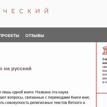
ПРОЕКТЫ
ОТЗЫВЫ
Са
ко
св
о на русский
инд
исп
ра
в с
 лишь одной книги. Названа эта наука
ают вопросы, связанные с переводами Книги книг,
ть совокупность религиозных текстов Ветхого и