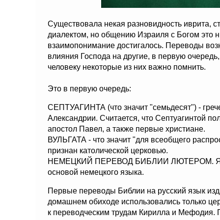
Существовала некая разновидность иврита, с
диалектом, но общению Израиля с Богом это н
взаимопонимание достигалось. Переводы возн
влияния Господа на другие, в первую очередь
человеку некоторые из них важно помнить.
Это в первую очередь:
СЕПТУАГИНТА (что значит "семьдесят") - греч
Александрии. Считается, что Септуагинтой по
апостол Павел, а также первые христиане.
ВУЛЬГАТА - что значит "для всеобщего распро
признан католической церковью.
НЕМЕЦКИЙ ПЕРЕВОД БИБЛИИ ЛЮТЕРОМ. Являе
основой немецкого языка.
Первые переводы Библии на русский язык изда
домашнем обиходе использовались только це
к переводческим трудам Кирилла и Мефодия. 