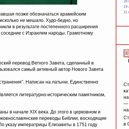
28
19
11 
тавшая позже обозначаться арамейским
исколько не мешало. Худо-бедно, но
икли в результате постепенного расширения
, соседние с Израилем народы. Грамотному
еский перевод Ветхого Завета, сделанный в
льзовался самый активный автор Нового Завета
странения". Написан на латыни. Единственно
Ст
ка
тся литературно-историческим памятником,
на
— 
на
ны в начале XIX века. До этого в церковном и
Ст
рковнославянские переводы Библии, восходящие
в 
По указу императрицы Елизаветы в 1751 году