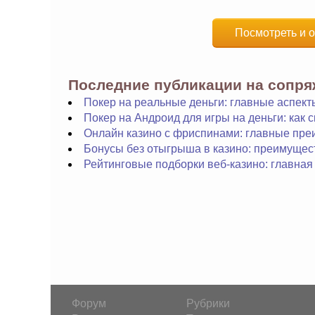
Посмотреть и о
Последние публикации на сопр
Покер на реальные деньги: главные аспект
Покер на Андроид для игры на деньги: как 
Онлайн казино с фриспинами: главные пре
Бонусы без отыгрыша в казино: преимуще
Рейтинговые подборки веб-казино: главная
Форум
Рубрики