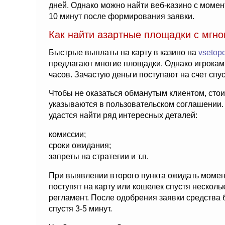
дней. Однако можно найти веб-казино с момен
10 минут после формирования заявки.
Как найти азартные площадки с мгн
Быстрые выплаты на карту в казино на
vsetop
предлагают многие площадки. Однако игрокам
часов. Зачастую деньги поступают на счет спус
Чтобы не оказаться обманутым клиентом, стои
указываются в пользовательском соглашении.
удастся найти ряд интересных деталей:
комиссии;
сроки ожидания;
запреты на стратегии и т.п.
При выявлении второго пункта ожидать момен
поступят на карту или кошелек спустя несколь
регламент. После одобрения заявки средства
спустя 3-5 минут.