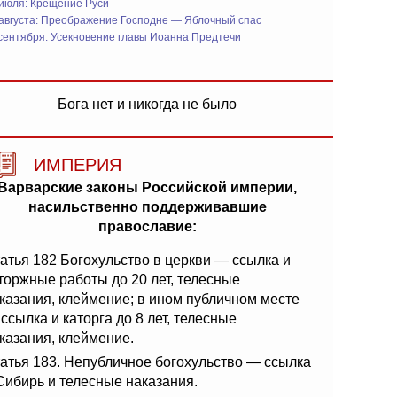
 июля: Крещение Руси
 августа: Преображение Господне — Яблочный спас
сентября: Усекновение главы Иоанна Предтечи
Бога нет и никогда не было
ИМПЕРИЯ
Варварские законы Российской империи,
насильственно поддерживавшие
православие:
атья 182 Богохульство в церкви — ссылка и
торжные работы до 20 лет, телесные
казания, клеймение; в ином публичном месте
ссылка и каторга до 8 лет, телесные
казания, клеймение.
атья 183. Непубличное богохульство — ссылка
Сибирь и телесные наказания.