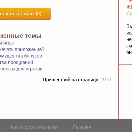
П
Ж
Ду
ставить отзывы (0)
Вы
че
яженные темы
не
ы игры
см
скачать приложение?
он
имущества бонусов
ства поощрений
 польза для игроков
Пришествий на страницу:
1972
Новый русский атеизм
Галерея