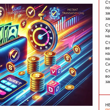
Ст
по
за
за
Ст
Хр
на
Ст
ве
на
на
Си
Ст
во
за
Н