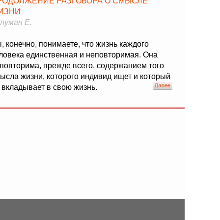
РОДОЛЖЕНИЕ РАЗГОВОРА О СМЫСЛЕ
ИЗНИ
луман Е.
, конечно, понимаете, что жизнь каждого
ловека единственная и неповторимая. Она
повторима, прежде всего, содержанием того
ысла жизни, которого индивид ищет и который
 вкладывает в свою жизнь.