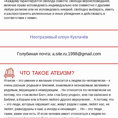
«Каждому гарантируется свобода совести, свобода вероисповедания,
включая право исповедовать индивидуально или совместно с другими
любую религию или не исповедовать никакой, свободно выбирать, иметь
и распространять религиозные и иные убеждения и действовать в
соответствии с ними».
Неотразимый клоун Куклачёв
Голубиная почта: a.site.ru.1998@gmail.com
ЧТО ТАКОЕ АТЕИЗМ?
Атеизм – это умение и желание относится к людям по-человечески – к
очень разным: родным и близким, знакомым и незнакомым, великим и
рядовым, верующим и неверующим… Но относится по-человечески не
потому, что «так велел Бог», или «так Богу угодно», или так написано в
Библии, в Коране или в Книге любого другого вероучения… А потому, что
– это люди, которые окружают нас, живут рядом с нами, любят нас, не
любят, равнодушны к нам, а иногда и ненавидят… Но – это люди…
такие, какие они есть. И если человек умеет относиться к людям по-