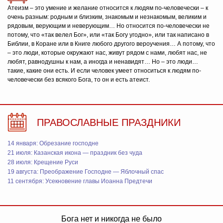
Атеизм – это умение и желание относится к людям по-человечески – к
очень разным: родным и близким, знакомым и незнакомым, великим и
рядовым, верующим и неверующим… Но относится по-человечески не
потому, что «так велел Бог», или «так Богу угодно», или так написано в
Библии, в Коране или в Книге любого другого вероучения… А потому, что
– это люди, которые окружают нас, живут рядом с нами, любят нас, не
любят, равнодушны к нам, а иногда и ненавидят… Но – это люди…
такие, какие они есть. И если человек умеет относиться к людям по-
человечески без всякого Бога, то он и есть атеист.
ПРАВОСЛАВНЫЕ ПРАЗДНИКИ
14 января: Обрезание господне
21 июля: Казанская икона — праздник без чуда
28 июля: Крещение Руси
19 августа: Преображение Господне — Яблочный спас
11 сентября: Усекновение главы Иоанна Предтечи
Бога нет и никогда не было