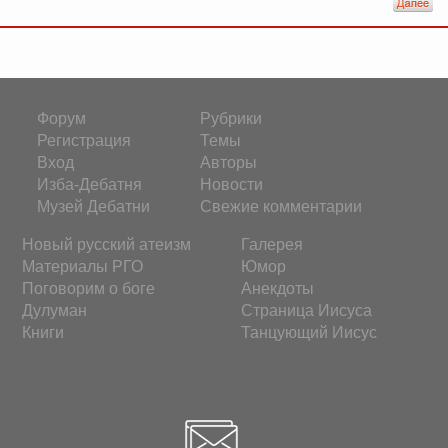
Форум
Рубрики
Регистрация
Темы
Вход
Авторы
Изба-Дебатня
Новости
Музей Дебатни
Свежие комментарии
Новый русский атеизм
Галерея
Материалы РГО
Юмор
Поговорим о боге
Анекдоты
Дулуман
Страница Иисуса
Книги
Танцующий Иисус