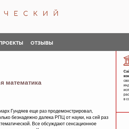
ПРОЕКТЫ
ОТЗЫВЫ
Са
ко
св
я математика
инд
исп
ра
в с
иарх Гундяев еще раз продемонстрировал,
олько безнадежно далека РПЦ от науки, на сей раз
атематической. Все обсуждают сенсационное