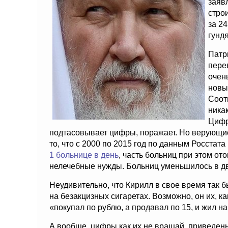
заяв
стро
за 24
гунд
Патр
пере
очен
новых
Соотв
никак
Цифр
подтасовывает цифры, поражает. Но верующие 
то, что с 2000 по 2015 год по данным Росстата
1 больнице в день
, часть больниц при этом о
нелечебные нужды. Больниц уменьшилось в два
Неудивительно, что Кирилл в свое время так 
на безакцизных сигаретах. Возможно, он их, ка
«покупал по рублю, а продавал по 15, и жил на
А вообще, цифры как их не вращай, приведен