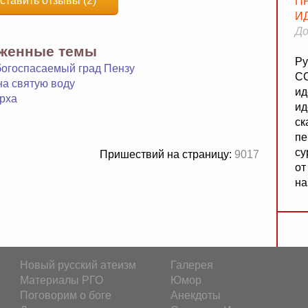
ставить отзывы (2)
П
И
До
яженные темы
Ру
богоспасаемый град Пензу
СС
на святую воду
ид
рха
ид
ск
пе
су
Пришествий на страницу:
9017
от
на
Новый русский атеизм
Галерея
Материалы РГО
Юмор
Поговорим о боге
Анекдоты