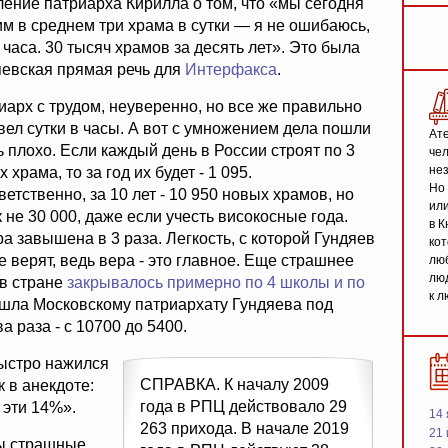
ление патриарха Кирилла о том, что «мы сегодня
им в среднем три храма в сутки — я не ошибаюсь,
 часа. 30 тысяч храмов за десять лет». Это была
яевская прямая речь для
Интерфакса
.
иарх с трудом, неуверенно, но все же правильно
вел сутки в часы. А вот с умножением дела пошли
Ате
ь плохо. Если каждый день в России строят по 3
чел
не
 храма, то за год их будет - 1 095.
Но 
етственно, за 10 лет - 10 950 новых храмов, но
или
 не 30 000, даже если учесть високосные года.
в К
а завышена в 3 раза. Легкость, с которой Гундяев
кот
верят, ведь вера - это главное. Еще страшнее
люб
люд
 в стране
закрывалось примерно по 4 школы и по
к л
тошла Московскому патриархату Гундяева под
 раза - с 10700 до 5400.
быстро нажился
СПРАВКА. К началу 2009
к в анекдоте:
года в РПЦ действовало 29
 эти 14%».
14 
263 прихода. В начале 2019
21 
ы страшные,