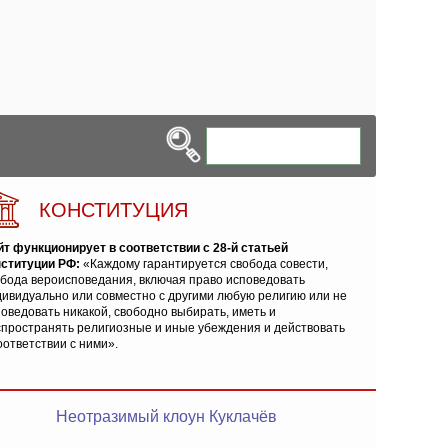
КОНСТИТУЦИЯ
йт функционирует в соответствии с 28-й статьей
нституции РФ:
«Каждому гарантируется свобода совести,
обода вероисповедания, включая право исповедовать
ивидуально или совместно с другими любую религию или не
оведовать никакой, свободно выбирать, иметь и
спространять религиозные и иные убеждения и действовать
оответствии с ними».
Неотразимый клоун Куклачёв