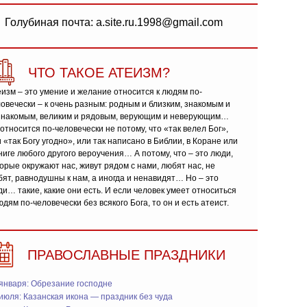
Голубиная почта: a.site.ru.1998@gmail.com
ЧТО ТАКОЕ АТЕИЗМ?
изм – это умение и желание относится к людям по-
овечески – к очень разным: родным и близким, знакомым и
знакомым, великим и рядовым, верующим и неверующим…
относится по-человечески не потому, что «так велел Бог»,
 «так Богу угодно», или так написано в Библии, в Коране или
ниге любого другого вероучения… А потому, что – это люди,
орые окружают нас, живут рядом с нами, любят нас, не
ят, равнодушны к нам, а иногда и ненавидят… Но – это
и… такие, какие они есть. И если человек умеет относиться
юдям по-человечески без всякого Бога, то он и есть атеист.
ПРАВОСЛАВНЫЕ ПРАЗДНИКИ
января: Обрезание господне
июля: Казанская икона — праздник без чуда