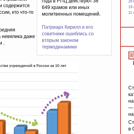
года в РПЦ действуют 38
28
 и содержится
649 храмов или иных
19
сии, кто что-то
11 
молитвенных помещений.
Патриарх Кирилл и его
средняя
советники ошиблись со
а невелика даже
вторым законом
 .
термодинамики
Ст
ка
на
— 
на
Ст
в 