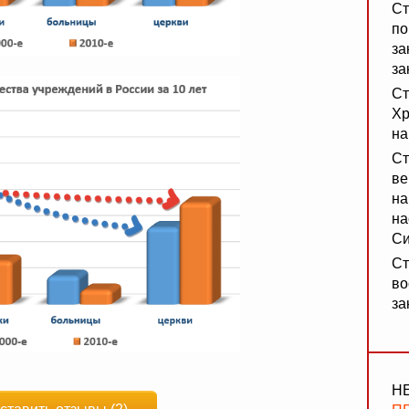
Ст
по
за
за
Ст
Хр
на
Ст
ве
на
на
Си
Ст
во
за
Н