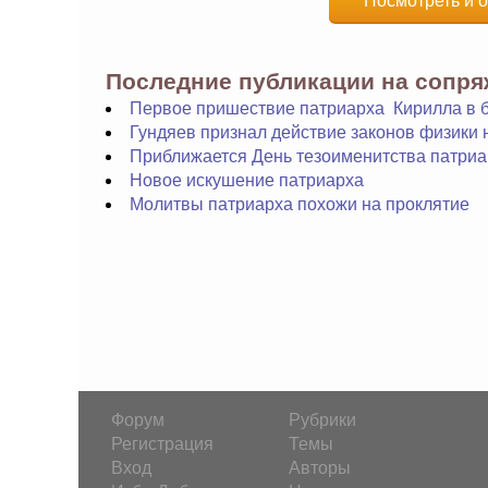
Посмотреть и о
Последние публикации на сопр
Первое пришествие патриарха Кирилла в 
Гундяев признал действие законов физики 
Приближается День тезоименитства патриа
Новое искушение патриарха
Молитвы патриарха похожи на проклятие
Форум
Рубрики
Регистрация
Темы
Вход
Авторы