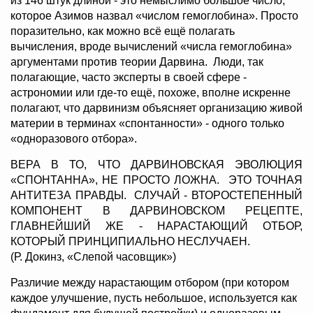
из 146 штук длиной - это немыслимо большое число,
которое Азимов назвал «числом гемоглобина». Просто
поразительно, как можно всё ещё полагать
вычисления, вроде вычислений «числа гемоглобина»
аргументами против теории Дарвина. Люди, так
полагающие, часто эксперты в своей сфере -
астрономии или где-то ещё, похоже, вполне искренне
полагают, что дарвинизм объясняет организацию живой
материи в терминах «спонтанности» - одного только
«одноразового отбора».
ВЕРА В ТО, ЧТО ДАРВИНОВСКАЯ ЭВОЛЮЦИЯ
«СПОНТАННА», НЕ ПРОСТО ЛОЖНА. ЭТО ТОЧНАЯ
АНТИТЕЗА ПРАВДЫ. СЛУЧАЙ - ВТОРОСТЕПЕННЫЙ
КОМПОНЕНТ В ДАРВИНОВСКОМ РЕЦЕПТЕ,
ГЛАВНЕЙШИЙ ЖЕ - НАРАСТАЮЩИЙ ОТБОР,
КОТОРЫЙ ПРИНЦИПИАЛЬНО НЕСЛУЧАЕН.
(Р. Докинз, «Слепой часовщик»)
Различие между нарастающим отбором (при котором
каждое улучшение, пусть небольшое, используется как