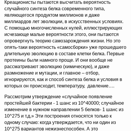
Креационисты пытаются высчитать вероятность
случайного синтеза белка современного типа,
являющегося продуктом миллионов и даже
миллиардов лет эволюции, в искусственных условиях.
С помощью многочисленных нулей, иллюстрирующих
исчезающе малые вероятности этого, они пытаются
опровергнуть теорию самозарождения жизни. Но это
опять-таки вероятность «самосборки» уже прошедшего
длительную эволюцию в составе клетки белка. Первые
протеины были намного проще. И они вообще не
рассматривают эволюцию (химическую), и даже
размножение и мутации, и главное – отбор,
игнорируются, как и способ синтеза белка и условия в
которых он происходит, температуру, давление….
Рассмотрим утверждение «случайное появление
простейшей бактерии - 1 шанс из 10^40000; случайное
изменение в нужном направлении 5 белков- 1 шанс из
10^275 и т.д.» Эти построения относятся только к
одному случаю: когда утверждается, что ни один из
10^275 вариантов нежизнеспособен. А это