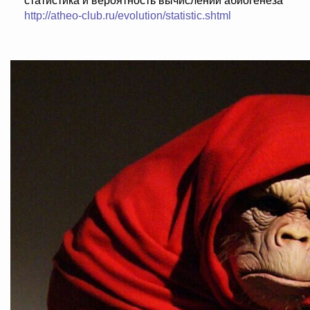
статистика и вероятность вычислений абиогенеза
http://atheo-club.ru/evolution/statistic.shtml