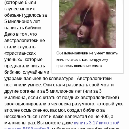
(которые были
глупее многих
обезьян) удалось за
5 миллионов лет
написать библию.
Дело в том, что
австралопитеки не
стали слушать
«христианских
Обезьяна-капуцин не умеет писать
ученых», которые
книг, но знает, как по-другому
предлагали писать
привлечь внимание самок
библию, случайными
ударами пальцев по клавиатуре. Австралопитеки
поступили умнее. Они стали развивать свой мозг и
другие органы и за 5 миллионов лет (или за 3
миллиона, если считать от поздних австралопитеков)
эволюционировали в человека разумного, который уже
вполне осмысленно, как мог, создал библию за
несколько тысяч лет и даже напечатал ее не 400, а
миллионы раз. Вы можете даже
купить 3.17 кило этой