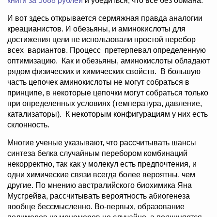
книги за 5688 рублей
и убедиться, что все без обмана.
И вот здесь открывается сермяжная правда аналогии
креацианистов. И обезьяны, и аминокислоты для
достижения цели не использовали простой перебор
всех вариантов. Процесс претерпевал определенную
оптимизацию. Как и обезьяны, аминокислоты обладают
рядом физических и химических свойств. В большую
часть цепочек аминокислоты не могут собраться в
принципе, в некоторые цепочки могут собраться только
при определенных условиях (температура, давление,
катализаторы). К некоторым конфигурациям у них есть
склонность.
Многие ученые указывают, что рассчитывать шансы
синтеза белка случайным перебором комбинаций
некорректно, так как у молекул есть предпочтения, и
одни химические связи всегда более вероятны, чем
другие. По мнению австралийского биохимика Яна
Мусгрейва, рассчитывать вероятность абиогенеза
вообще бессмысленно. Во-первых, образование