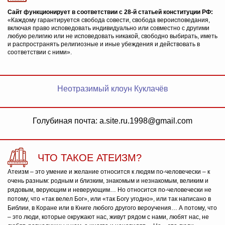
Сайт функционирует в соответствии с 28-й статьей конституции РФ:
«Каждому гарантируется свобода совести, свобода вероисповедания,
включая право исповедовать индивидуально или совместно с другими
любую религию или не исповедовать никакой, свободно выбирать, иметь
и распространять религиозные и иные убеждения и действовать в
соответствии с ними».
Неотразимый клоун Куклачёв
Голубиная почта: a.site.ru.1998@gmail.com
ЧТО ТАКОЕ АТЕИЗМ?
Атеизм – это умение и желание относится к людям по-человечески – к
очень разным: родным и близким, знакомым и незнакомым, великим и
рядовым, верующим и неверующим… Но относится по-человечески не
потому, что «так велел Бог», или «так Богу угодно», или так написано в
Библии, в Коране или в Книге любого другого вероучения… А потому, что
– это люди, которые окружают нас, живут рядом с нами, любят нас, не