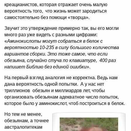
креацианистов, которая отражает очень малую
вероятность того, что жизнь может зародиться
самостоятельно без помощи «творца».
Звучит это утверждение примерно так, вы его могли
много раз уже видеть с разными цифрами:
«
Аминокислоты могут собраться в белок с
вероятностью 10
-235
в силу большого количества
вариантов сборки. Это тоже самое, что если
обезьяна, случайно стуча по клавиатуре, 400 раз
напишет Библию без единой ошибки
».
На первый взгляд аналогия не корректна. Ведь нам
дана вероятность одной попытки. А у нас нет
триллионов обезьян и миллиардов лет, чтобы
организовать обезьянам адекватное число попыток,
которое было у аминокислот, чтоб построиться в белок.
Но тем не менее,
обезьянам, а точнее
австралопитекам