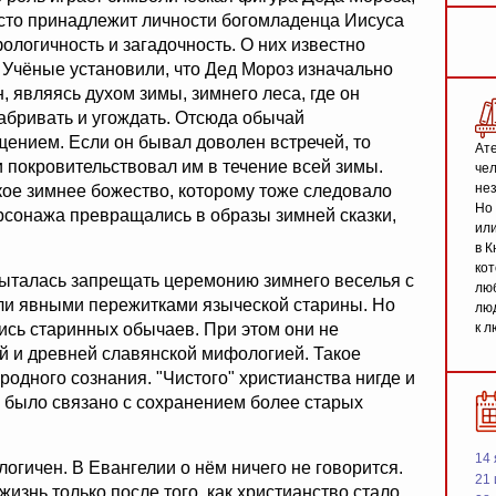
сто принадлежит личности богомладенца Иисуса
ологичность и загадочность. О них известно
 Учёные установили, что Дед Мороз изначально
являясь духом зимы, зимнего леса, где он
адабривать и угождать. Отсюда обычай
щением. Если он бывал доволен встречей, то
Ате
 покровительствовал им в течение всей зимы.
чел
не
ое зимнее божество, которому тоже следовало
Но 
рсонажа превращались в образы зимней сказки,
или
в К
кот
пыталась запрещать церемонию зимнего веселья с
люб
ыли явными пережитками языческой старины. Но
люд
ись старинных обычаев. При этом они не
к л
й и древней славянской мифологией. Такое
одного сознания. "Чистого" христианства нигде и
да было связано с сохранением более старых
14 
огичен. В Евангелии о нём ничего не говорится.
21 
изнь только после того, как христианство стало