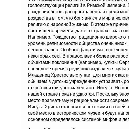
господствующей религий в Римской империи. 
рождения богов, распространённая среди мно
рождества в том, что бог явился в мир в чело
религию с народной жизнью. В этом же причи
настоящего времени, даже в странах с массов
Например, Рождество традиционно широко отм
уровень религиозности общества очень низок. 
неоднозначно. Особого фанатизма в поклонен
некоторых сект. В православии более распрос
объектами поклонения (например, культы Сер
последнее время среди них выделяется культ 
Младенец Христос выступает для многих как п
обычаем в детских учреждениях устраивать р
открыток и фигурок маленького Иисуса. Но по
нашей стране пока не удаются. Поскольку эпо
место прагматизму и рациональности совреме
Иисуса Христа становятся похожими в своей 
своё место в историческом музее и будут нап
основном определялось системой мифов и лег