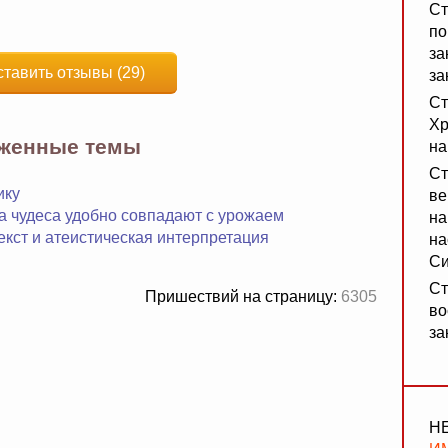
Ст
по
за
ставить отзывы (29)
за
Ст
Хр
яженные темы
на
Ст
ику
ве
а чудеса удобно совпадают с урожаем
на
екст и атеистическая интерпретация
на
Си
Ст
Пришествий на страницу:
6305
во
за
Н