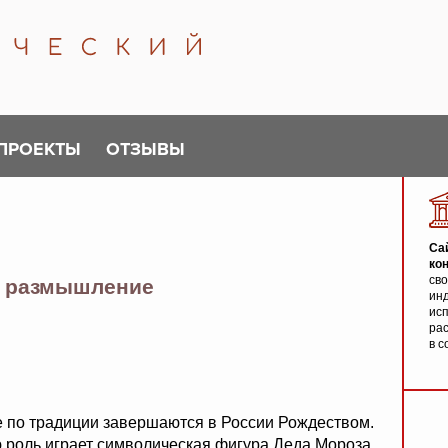
ПРОЕКТЫ
ОТЗЫВЫ
Са
ко
св
е размышление
инд
исп
ра
в с
 по традиции завершаются в России Рождеством.
 роль играет символическая фигура Деда Мороза,