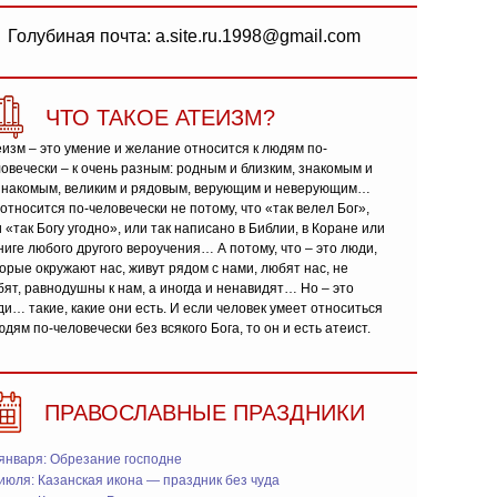
Голубиная почта: a.site.ru.1998@gmail.com
ЧТО ТАКОЕ АТЕИЗМ?
изм – это умение и желание относится к людям по-
овечески – к очень разным: родным и близким, знакомым и
знакомым, великим и рядовым, верующим и неверующим…
относится по-человечески не потому, что «так велел Бог»,
 «так Богу угодно», или так написано в Библии, в Коране или
ниге любого другого вероучения… А потому, что – это люди,
орые окружают нас, живут рядом с нами, любят нас, не
ят, равнодушны к нам, а иногда и ненавидят… Но – это
и… такие, какие они есть. И если человек умеет относиться
юдям по-человечески без всякого Бога, то он и есть атеист.
ПРАВОСЛАВНЫЕ ПРАЗДНИКИ
января: Обрезание господне
июля: Казанская икона — праздник без чуда