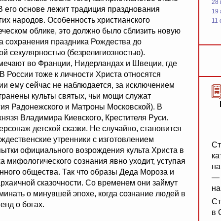
28
В его основе лежит традиция празднования
19
гих народов. Особенность христианского
11 
веческом облике, это должно было сблизить новую
на сохранения праздника Рождества до
ой секулярностью (безрелигиозностью).
ечают во Франции, Нидерландах и Швеции, где
В России тоже к личности Христа относятся
ии ему сейчас не наблюдается, за исключением
транены культы святых, чьи мощи служат
гия Радонежского и Матроны Московской). В
князя Владимира Киевского, Крестителя Руси.
ерсонаж детской сказки. Не случайно, становится
ождественские утренники с изготовлением
Ст
пытки официального возрождения культа Христа в
ка
ха мифологического сознания явно уходит, уступая
на
нного общества. Так что образы Деда Мороза и
— 
архаичной сказочности. Со временем они займут
на
оминать о минувшей эпохе, когда сознание людей в
Ст
енд о богах.
в 