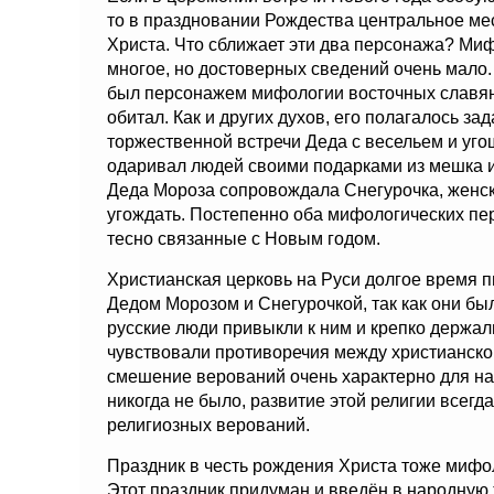
то в праздновании Рождества центральное ме
Христа. Что сближает эти два персонажа? Миф
многое, но достоверных сведений очень мало.
был персонажем мифологии восточных славян, 
обитал. Как и других духов, его полагалось з
торжественной встречи Деда с весельем и уго
одаривал людей своими подарками из мешка и
Деда Мороза сопровождала Снегурочка, женск
угождать. Постепенно оба мифологических пе
тесно связанные с Новым годом.
Христианская церковь на Руси долгое время 
Дедом Морозом и Снегурочкой, так как они б
русские люди привыкли к ним и крепко держал
чувствовали противоречия между христианско
смешение верований очень характерно для нар
никогда не было, развитие этой религии всег
религиозных верований.
Праздник в честь рождения Христа тоже мифол
Этот праздник придуман и введён в народную ж