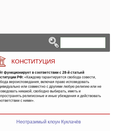
КОНСТИТУЦИЯ
йт функционирует в соответствии с 28-й статьей
нституции РФ:
«Каждому гарантируется свобода совести,
обода вероисповедания, включая право исповедовать
ивидуально или совместно с другими любую религию или не
оведовать никакой, свободно выбирать, иметь и
спространять религиозные и иные убеждения и действовать
оответствии с ними».
Неотразимый клоун Куклачёв