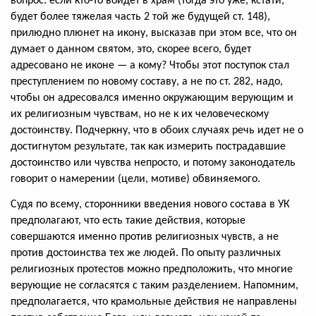
вопрос: если кто-то войдет в храм (тогда это уже, кстати,
будет более тяжелая часть 2 той же будущей ст. 148),
прилюдно плюнет на икону, высказав при этом все, что он
думает о данном святом, это, скорее всего, будет
адресовано не иконе — а кому? Чтобы этот поступок стал
преступлением по новому составу, а не по ст. 282, надо,
чтобы он адресовался именно окружающим верующим и
их религиозным чувствам, но не к их человеческому
достоинству. Подчеркну, что в обоих случаях речь идет не о
достигнутом результате, так как измерить пострадавшие
достоинство или чувства непросто, и потому законодатель
говорит о намерении (цели, мотиве) обвиняемого.
Судя по всему, сторонники введения нового состава в УК
предполагают, что есть такие действия, которые
совершаются именно против религиозных чувств, а не
против достоинства тех же людей. По опыту различных
религиозных протестов можно предположить, что многие
верующие не согласятся с таким разделением. Напомним,
предполагается, что крамольные действия не направлены