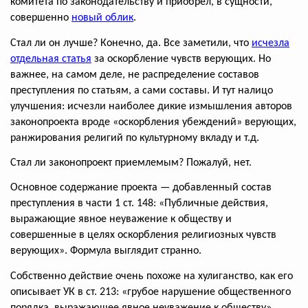
комитета по законодательству и приобрел, в сущности,
совершенно
новый облик
.
Стал ли он лучше? Конечно, да. Все заметили, что
исчезла
отдельная статья
за оскорбление чувств верующих. Но
важнее, на самом деле, не распределение составов
преступления по статьям, а сами составы. И тут налицо
улучшения: исчезли наиболее дикие измышления авторов
законопроекта вроде «оскорбления убеждений» верующих,
ранжирования религий по культурному вкладу и т.д.
Стал ли законопроект приемлемым? Пожалуй, нет.
Основное содержание проекта — добавленный состав
преступления в части 1 ст. 148: «Публичные действия,
выражающие явное неуважение к обществу и
совершенные в целях оскорбления религиозных чувств
верующих». Формула выглядит странно.
Собственно действие очень похоже на хулиганство, как его
описывает УК в ст. 213: «грубое нарушение общественного
порядка, выражающее явное неуважение к обществу».