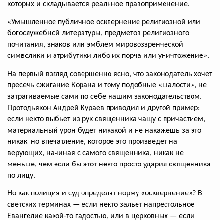
которых и складывается реальное правоприменение.
«Умышленное публичное осквернение религиозной или
богослужебной литературы, предметов религиозного
почитания, знаков или эмблем мировоззренческой
символики и атрибутики либо их порча или уничтожение».
На первый взгляд совершенно ясно, что законодатель хочет
пресечь сжигание Корана и тому подобные «шалости», не
затрагиваемые сами по себе нашим законодательством.
Протодьякон Андрей Кураев приводил и другой пример:
если некто выбьет из рук священника чащу с причастием,
материальный урон будет никакой и не накажешь за это
никак, но впечатление, которое это произведет на
верующих, начиная с самого священника, никак не
меньше, чем если бы этот некто просто ударил священника
по лицу.
Но как полиция и суд определят норму «осквернение»? В
светских терминах — если некто зальет напрестольное
Евангелие какой-то гадостью, или в церковных — если