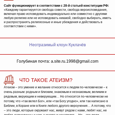
Сайт функционирует в соответствии с 28-й статьей конституции РФ:
«Каждому гарантируется свобода совести, свобода вероисповедания,
включая право исповедовать индивидуально или совместно с другими
любую религию или не исповедовать никакой, свободно выбирать, иметь
и распространять религиозные и иные убеждения и действовать в
соответствии с ними».
Неотразимый клоун Куклачёв
Голубиная почта: a.site.ru.1998@gmail.com
ЧТО ТАКОЕ АТЕИЗМ?
Атеизм – это умение и желание относится к людям по-человечески – к
очень разным: родным и близким, знакомым и незнакомым, великим и
рядовым, верующим и неверующим… Но относится по-человечески не
потому, что «так велел Бог», или «так Богу угодно», или так написано в
Библии, в Коране или в Книге любого другого вероучения… А потому, что
– это люди, которые окружают нас, живут рядом с нами, любят нас, не