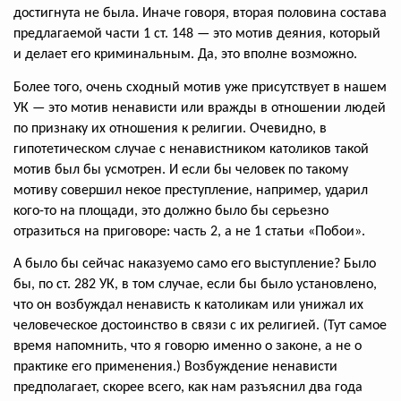
достигнута не была. Иначе говоря, вторая половина состава
предлагаемой части 1 ст. 148 — это мотив деяния, который
и делает его криминальным. Да, это вполне возможно.
Более того, очень сходный мотив уже присутствует в нашем
УК — это мотив ненависти или вражды в отношении людей
по признаку их отношения к религии. Очевидно, в
гипотетическом случае с ненавистником католиков такой
мотив был бы усмотрен. И если бы человек по такому
мотиву совершил некое преступление, например, ударил
кого-то на площади, это должно было бы серьезно
отразиться на приговоре: часть 2, а не 1 статьи «Побои».
А было бы сейчас наказуемо само его выступление? Было
бы, по ст. 282 УК, в том случае, если бы было установлено,
что он возбуждал ненависть к католикам или унижал их
человеческое достоинство в связи с их религией. (Тут самое
время напомнить, что я говорю именно о законе, а не о
практике его применения.) Возбуждение ненависти
предполагает, скорее всего, как нам разъяснил два года