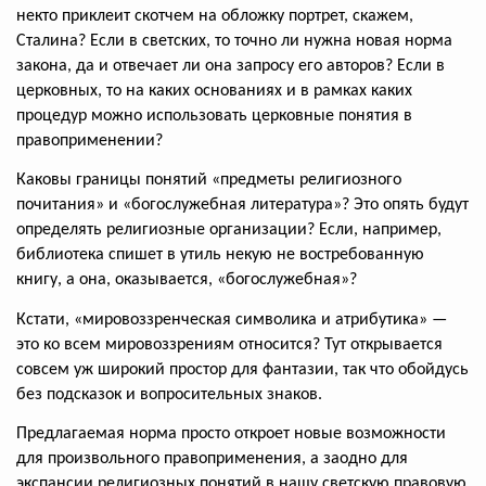
некто приклеит скотчем на обложку портрет, скажем,
Сталина? Если в светских, то точно ли нужна новая норма
закона, да и отвечает ли она запросу его авторов? Если в
церковных, то на каких основаниях и в рамках каких
процедур можно использовать церковные понятия в
правоприменении?
Каковы границы понятий «предметы религиозного
почитания» и «богослужебная литература»? Это опять будут
определять религиозные организации? Если, например,
библиотека спишет в утиль некую не востребованную
книгу, а она, оказывается, «богослужебная»?
Кстати, «мировоззренческая символика и атрибутика» —
это ко всем мировоззрениям относится? Тут открывается
совсем уж широкий простор для фантазии, так что обойдусь
без подсказок и вопросительных знаков.
Предлагаемая норма просто откроет новые возможности
для произвольного правоприменения, а заодно для
экспансии религиозных понятий в нашу светскую правовую