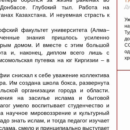
Т
Донбассе. Глубокий тыл. Работа на
Ду
анах Казахстана. И неуемная страсть к
Уж
на
офский факультет университета (Алма–
Ту
ученные знания пришлось усиленно
до
торым домом. И вместе с этим большой
СС
од
ота и, наконец, диплом всего лишь с
хр
сомольская путевка на юг Киргизии – в
ии снискал к себе уважение коллектива
ра. Им создана школа бокса, развернута
льской организации города и области.
ления на засилье ислама и бытовой
агог умело воспитывает студенчество и
за научное мировоззрение и культурный
адо знать ислам, и тогда педагог изучает
ислама, смело и принципиально выступает