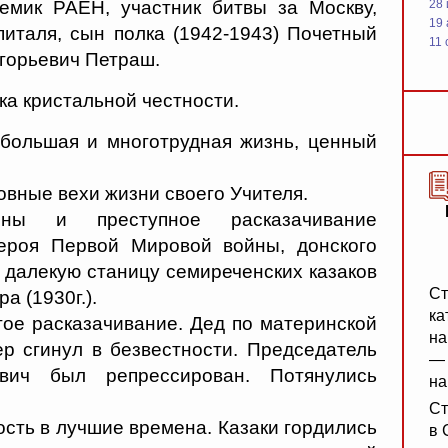
емик РАЕН, участник битвы за Москву,
28
19
питаля, сын полка (1942-1943) Почетный
11 
горьевич Петраш.
ка кристальной честности.
большая и многотрудная жизнь, ценный
овные вехи жизни своего Учителя.
йны и преступное расказачивание
героя Первой Мировой войны, донского
 далекую станицу семиреченских казаков
Ст
а (1930г.).
ка
тое расказачивание. Дед по материнской
на
р сгинул в безвестности. Председатель
— 
вич был репрессирован. Потянулись
на
Ст
ость в лучшие времена. Казаки гордились
в 