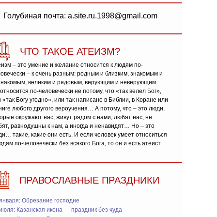
Голубиная почта: a.site.ru.1998@gmail.com
ЧТО ТАКОЕ АТЕИЗМ?
изм – это умение и желание относится к людям по-
овечески – к очень разным: родным и близким, знакомым и
знакомым, великим и рядовым, верующим и неверующим…
относится по-человечески не потому, что «так велел Бог»,
 «так Богу угодно», или так написано в Библии, в Коране или
ниге любого другого вероучения… А потому, что – это люди,
орые окружают нас, живут рядом с нами, любят нас, не
ят, равнодушны к нам, а иногда и ненавидят… Но – это
и… такие, какие они есть. И если человек умеет относиться
юдям по-человечески без всякого Бога, то он и есть атеист.
ПРАВОСЛАВНЫЕ ПРАЗДНИКИ
января: Обрезание господне
июля: Казанская икона — праздник без чуда