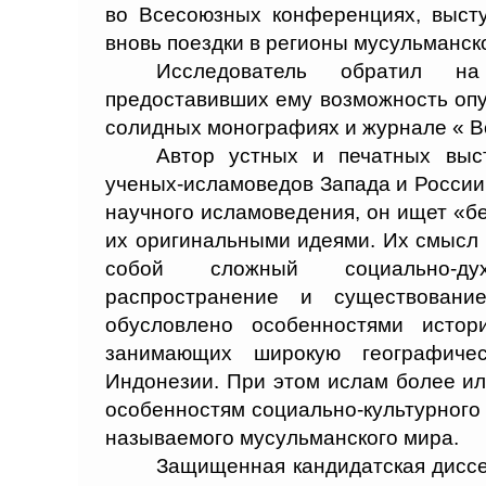
во Всесоюзных конференциях, высту
вновь поездки в регионы мусульманско
Исследователь обратил н
предоставивших ему возможность опу
солидных монографиях и журнале « 
Автор устных и печатных выс
ученых-исламоведов Запада и России
научного исламоведения, он ищет «бе
их оригинальными идеями. Их смысл с
собой сложный социально-дух
распространение и существовани
обусловлено особенностями истор
занимающих широкую географич
Индонезии. При этом ислам более ил
особенностям социально-культурного 
называемого мусульманского мира.
Защищенная кандидатская диссе