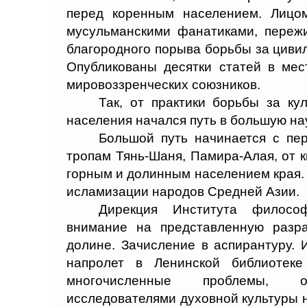
перед коренным населением. Лицо
мусульманскими фанатиками, пережи
благородного порыва борьбы за циви
Опубликованы десятки статей в мес
мировоззренческих союзников.
Так, от практики борьбы за ку
населения начался путь в большую нау
Большой путь начинается с пер
тропам Тянь-Шаня, Памира-Алая, от 
горным и долинным населением края.
исламизации народов Средней Азии.
Дирекция Института филос
внимание на представленную разр
долине. Зачисление в аспирантуру. 
напролет в Ленинской библиотек
многочисленные проблемы, о
исследователями духовной культуры 