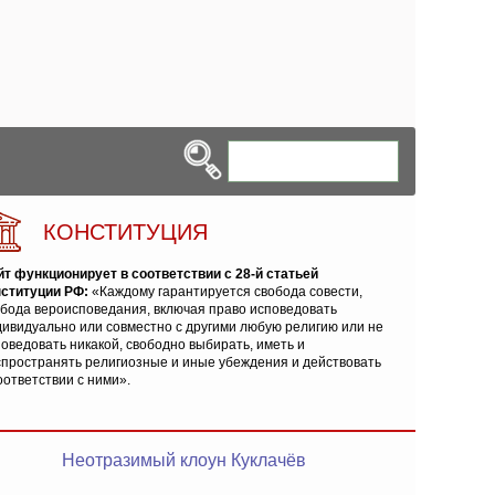
КОНСТИТУЦИЯ
йт функционирует в соответствии с 28-й статьей
нституции РФ:
«Каждому гарантируется свобода совести,
обода вероисповедания, включая право исповедовать
ивидуально или совместно с другими любую религию или не
оведовать никакой, свободно выбирать, иметь и
спространять религиозные и иные убеждения и действовать
оответствии с ними».
Неотразимый клоун Куклачёв