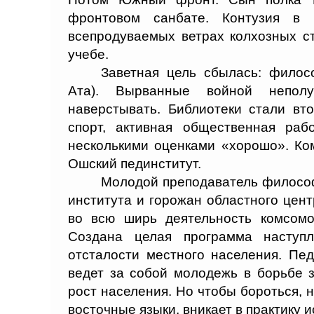
фронтовом санбате. Контузия в 
всепродуваемых ветрах колхозных ст
учебе.
Заветная цель сбылась: филос
Ата). Вырванные войной непол
наверстывать. Библиотеки стали в
спорт, активная общественная раб
несколькими оценками «хорошо». Ком
Ошский пединститут.
Молодой преподаватель философ
института и горожан областного цент
во всю ширь деятельность комсомо
Создана целая программа наступ
отсталости местного населения. Пед
ведет за собой молодежь в борьбе 
рост населения. Но чтобы бороться, н
восточные языки, вникает в практику 