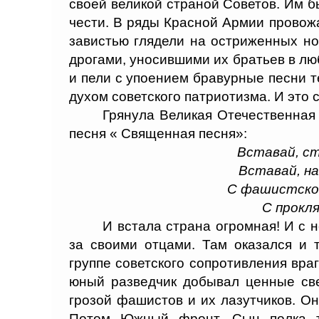
своей великой страной Советов. Им б
чести. В ряды Красной Армии провож
завистью глядели на остриженных н
дрогами, уносившими их братьев в л
и пели с упоением бравурные песни т
духом советского патриотизма. И это 
Грянула Великая Отечественная
песня « Священная песня»:
Вставай, ст
Вставай, н
С фашистско
С прокл
И встала страна огромная! И с
за своими отцами. Там оказался и 
группе советского сопротивления вра
юный разведчик добывал ценные све
грозой фашистов и их лазутчиков. Он
Потом Южный фронт. Сын полка т