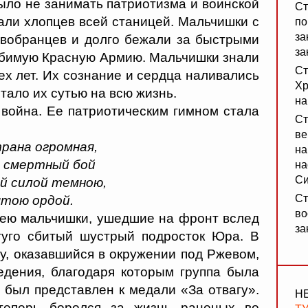
ыло не занимать патриотизма и воинской
Ст
али хлопцев всей станицей. Мальчишки с
по
за
овобранцев и долго бежали за быстрыми
за
юбимую Красную Армию. Мальчишки знали
Ст
ех лет. Их сознание и сердца наливались
Хр
стало их сутью на всю жизнь.
на
 война. Ее патриотическим гимном стала
Ст
ве
рана огромная,
на
а смертный бой
на
Си
й силой темною,
Ст
ятою ордой.
во
 нею мальчишки, ушедшие на фронт вслед
за
туго сбитый шустрый подросток Юра. В
гу, оказавшийся в окружении под Ржевом,
дения, благодаря которым группа была
 был представлен к медали «За отвагу».
Н
еперь боролся за жизнь раненых во