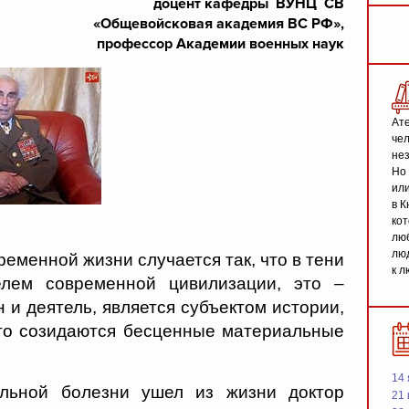
доцент кафедры ВУНЦ СВ
«Общевойсковая академия ВС РФ»,
профессор Академии военных наук
Ате
чел
не
Но 
или
в К
кот
люб
люд
ременной жизни случается так, что в тени
к л
телем современной цивилизации, это –
 и деятель, является субъектом истории,
ого созидаются бесценные материальные
14 
льной болезни ушел из жизни доктор
21 