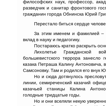
философских наук, профессор, акад
разведчик и санитар фронтового гос
гражданин города Обнинска Юрий Гри
Перестало биться сердце челове
За этим именем и фамилией – 
вклад в науку и педагогику.
Постараюсь кратко раскрыть осн
Лихолетье Гражданской во
большевистского террора занесло 
казака Петраша Калину Антоновича, в
Самсоновку. Там и родился его внук Юр
Но и сюда дотянулось преслову
линии, семиреченский казачий офице
казачьей станицы Калина Антоно
голодные тридцатые годы.
Но и они вселяли некую уверенн