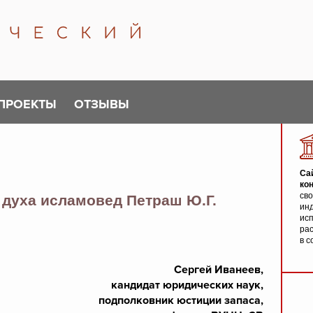
ПРОЕКТЫ
ОТЗЫВЫ
Са
ко
св
 духа исламовед Петраш Ю.Г.
инд
исп
ра
в с
Сергей Иванеев,
кандидат юридических наук,
подполковник юстиции запаса,