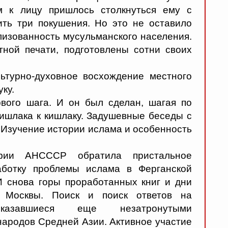
м к лицу пришлось столкнуться ему с
ть три покушения. Но это не оставило
лизованность мусульманского населения.
тной печати, подготовлены сотни своих
льтурно-духовное восхождение местного
ку.
вого шага. И он был сделан, шагая по
кишлака к кишлаку. Задушевные беседы с
 Изучение истории ислама и особенность
офии АНСССР обратила пристальное
аботку проблемы ислама в Ферганской
И снова горы проработанных книг и дни
е Москвы. Поиск и поиск ответов на
казавшиеся еще незатронутыми
народов Средней Азии. Активное участие