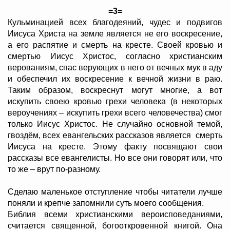
=3=
Кульминацией всех благодеяний, чудес и подвигов
Иисуса Христа на земле является не его воскресение,
а его распятие и смерть на кресте. Своей кровью и
смертью Иисус Христос, согласно христианским
верованиям, спас верующих в него от вечных мук в аду
и обеспечил их воскресение к вечной жизни в раю.
Таким образом, воскреснут могут многие, а вот
искупить своею кровью грехи человека (в некоторых
вероучениях – искупить грехи всего человечества) смог
только Иисус Христос. Не случайно основной темой,
гвоздём, всех евангельских рассказов является смерть
Иисуса на кресте. Этому факту посвящают свои
рассказы все евангелисты. Но все они говорят или, что
то же – врут по-разному.
Сделаю маленькое отступление чтобы читатели лучше
поняли и крепче запомнили суть моего сообщения.
Библия всеми христианскими вероисповеданиями,
считается священной, богооткровенной книгой. Она