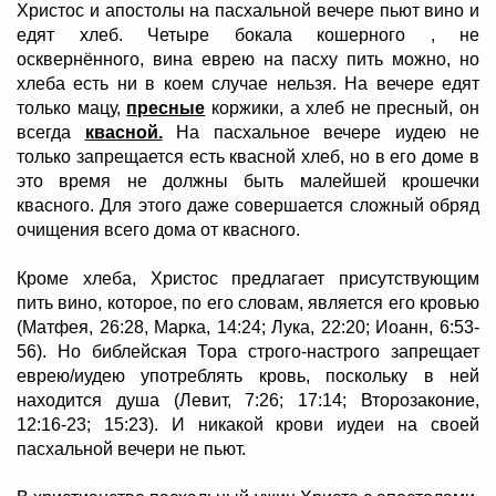
Христос и апостолы на пасхальной вечере пьют вино и
едят хлеб. Четыре бокала кошерного , не
осквернённого, вина еврею на пасху пить можно, но
хлеба есть ни в коем случае нельзя. На вечере едят
только мацу,
пресные
коржики, а хлеб не пресный, он
всегда
квасной.
На пасхальное вечере иудею не
только запрещается есть квасной хлеб, но в его доме в
это время не должны быть малейшей крошечки
квасного. Для этого даже совершается сложный обряд
очищения всего дома от квасного.
Кроме хлеба, Христос предлагает присутствующим
пить вино, которое, по его словам, является его кровью
(Матфея, 26:28, Марка, 14:24; Лука, 22:20; Иоанн, 6:53-
56). Но библейская Тора строго-настрого запрещает
еврею/иудею употреблять кровь, поскольку в ней
находится душа (Левит, 7:26; 17:14; Второзаконие,
12:16-23; 15:23). И никакой крови иудеи на своей
пасхальной вечери не пьют.