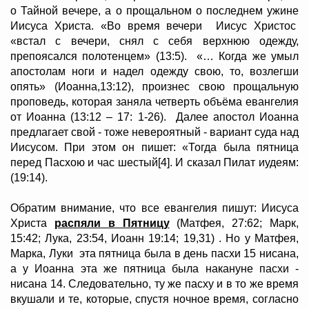
о Тайной вечере, а о прощальном о последнем ужине
Иисуса Христа. «Во время вечери Иисус Христос
«встал с вечери, снял с себя верхнюю одежду,
препоясался полотенцем» (13:5). «… Когда же умыл
апостолам ноги и надел одежду свою, то, возлегши
опять» (Иоанна,13:12), произнес свою прощальную
проповедь, которая заняла четверть объёма евангелия
от Иоанна (13:12 – 17: 1-26). Далее апостол Иоанна
предлагает свой - тоже невероятный - вариант суда над
Иисусом. При этом он пишет: «Тогда была пятница
перед Пасхою и час шестый[4]. И сказал Пилат иудеям:
(19:14).
Обратим внимание, что все евангелия пишут: Иисуса
Христа
распяли в Пятницу
(Матфея, 27:62; Марк,
15:42; Лука, 23:54, Иоанн 19:14; 19,31) . Но у Матфея,
Марка, Луки эта пятница была в день пасхи 15 нисана,
а у Иоанна эта же пятница была накануне пасхи -
нисана 14. Следовательно, ту же пасху и в то же время
вкушали и те, которые, спустя ночное время, согласно