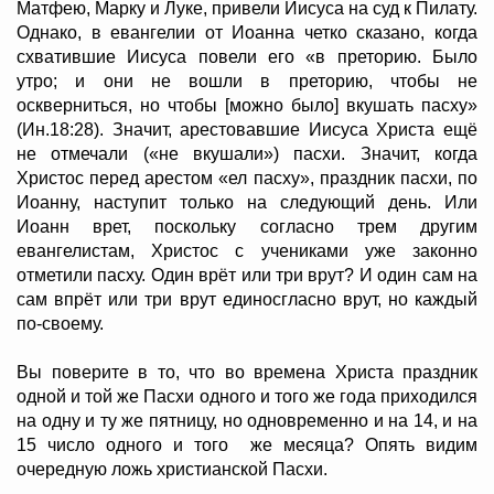
Матфею, Марку и Луке, привели Иисуса на суд к Пилату.
Однако, в евангелии от Иоанна четко сказано, когда
схватившие Иисуса повели его «в преторию. Было
утро; и они не вошли в преторию, чтобы не
оскверниться, но чтобы [можно было] вкушать пасху»
(Ин.18:28). Значит, арестовавшие Иисуса Христа ещё
не отмечали («не вкушали») пасхи. Значит, когда
Христос перед арестом «ел пасху», праздник пасхи, по
Иоанну, наступит только на следующий день. Или
Иоанн врет, поскольку согласно трем другим
евангелистам, Христос с учениками уже законно
отметили пасху. Один врёт или три врут? И один сам на
сам впрёт или три врут единосгласно врут, но каждый
по-своему.
Вы поверите в то, что во времена Христа праздник
одной и той же Пасхи одного и того же года приходился
на одну и ту же пятницу, но одновременно и на 14, и на
15 число одного и того же месяца? Опять видим
очередную ложь христианской Пасхи.