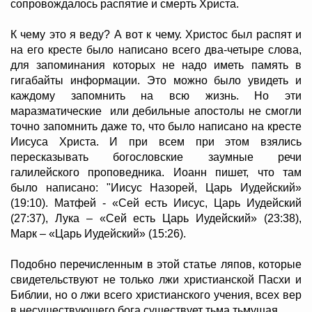
сопровождалось распятие и смерть Христа.
К чему это я веду? А вот к чему. Христос был распят и
на его кресте было написано всего два-четыре слова,
для запоминания которых не надо иметь память в
гигабайты информации. Это можно было увидеть и
каждому запомнить на всю жизнь. Но эти
маразматические или дебильные апостолы не смогли
точно запомнить даже то, что было написано на кресте
Иисуса Христа. И при всем при этом взялись
пересказывать богословские заумные речи
галилейского проповедника. Иоанн пишет, что там
было написано: "Иисус Назорей, Царь Иудейский»
(19:10). Матфей - «Сей есть Иисус, Царь Иудейский
(27:37), Лука – «Сей есть Царь Иудейский» (23:38),
Марк – «Царь Иудейский» (15:26).
Подобно перечисленным в этой статье ляпов, которые
свидетельствуют не только лжи христианской Пасхи и
Библии, но о лжи всего христианского учения, всех вер
в несуществующего бога существует тьма тьмущая.