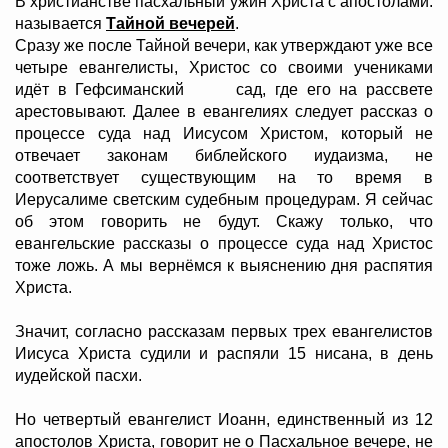
В христианстве пасхальный ужин Христа с апостолами.
называется
Тайной вечерей
.
Сразу же после Тайной вечери, как утверждают уже все
четыре евангелисты, Христос со своими учениками
идёт в Гефсиманский сад, где его на рассвете
арестовывают. Далее в евангелиях следует рассказ о
процессе суда над Иисусом Христом, который не
отвечает законам библейского иудаизма, не
соответствует существующим на то время в
Иерусалиме светским судебным процедурам. Я сейчас
об этом говорить не будут. Скажу только, что
евангельские рассказы о процессе суда над Христос
тоже ложь. А мы вернёмся к выяснению дня распятия
Христа.
Значит, согласно рассказам первых трех евангелистов
Иисуса Христа судили и распяли 15 нисана, в день
иудейской пасхи.
Но четвертый евангелист Иоанн, единственный из 12
апостолов Христа, говорит не о Пасхальное вечере, не