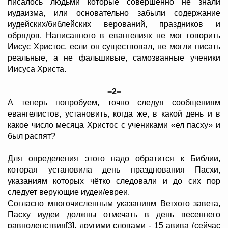
писалось людьми которые совершенно не знали
иудаизма, или основательно забыли содержание
иудейских/библейских верований, праздников и
обрядов. Написанного в евангелиях не мог говорить
Иисус Христос, если он существовал, не могли писать
реальные, а не фальшивые, самозванные ученики
Иисуса Христа.
=2=
А теперь попробуем, точно следуя сообщениям
евангелистов, установить, когда же, в какой день и в
какое число месяца Христос с учениками «ел пасху» и
был распят?
Для определения этого надо обратится к Библии,
которая установила день празднования Пасхи,
указаниям которых чётко следовали и до сих пор
следует верующие иудеи/евреи.
Согласно многочисленным указаниям Ветхого завета,
Пасху иудеи должны отмечать в день весеннего
равноденствия[3], другими словами - 15 авива (сейчас