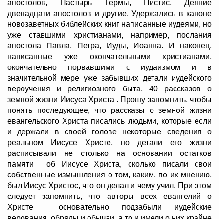
апостолов, Пастырь Гермы, Пистис, Деяние
двенадцати апостолов и другие. Удержались в каноне
новозаветных библейских книг написанные иудеями, но
уже ставшими христианами, например, послания
апостола Павла, Петра, Иуды, Иоанна. И наконец,
написанные уже окончательными христианами,
окончательно порвавшими с иудаизмом и в
значительной мере уже забывших детали иудейского
вероучения и религиозного быта, 40 рассказов о
земной жизни Иисуса Христа . Прошу запомнить, чтобы
понять последующее, что рассказы о земной жизни
евангельского Христа писались людьми, которые если
и держали в своей голове некоторые сведения о
реальном Иисусе Христе, но детали его жизни
расписывали не столько на основании остатков
памяти об Иисусе Христа, сколько писали свои
собственные измышления о том, каким, по их мнению,
был Иисус Христос, что он делал и чему учил. При этом
следует запомнить, что авторы всех евангелий о
Христе основательно подзабыли иудейские
верования, обряды и обычаи, а то и имели о них крайне