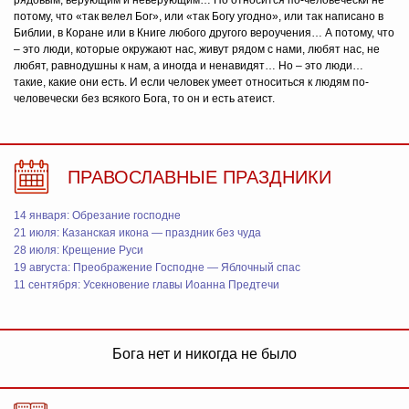
рядовым, верующим и неверующим… Но относится по-человечески не
потому, что «так велел Бог», или «так Богу угодно», или так написано в
Библии, в Коране или в Книге любого другого вероучения… А потому, что
– это люди, которые окружают нас, живут рядом с нами, любят нас, не
любят, равнодушны к нам, а иногда и ненавидят… Но – это люди…
такие, какие они есть. И если человек умеет относиться к людям по-
человечески без всякого Бога, то он и есть атеист.
ПРАВОСЛАВНЫЕ ПРАЗДНИКИ
14 января: Обрезание господне
21 июля: Казанская икона — праздник без чуда
28 июля: Крещение Руси
19 августа: Преображение Господне — Яблочный спас
11 сентября: Усекновение главы Иоанна Предтечи
Бога нет и никогда не было