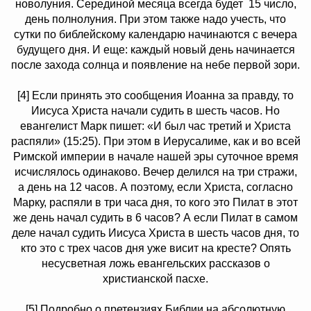
новолуния. Серединой месяца всегда будет 15 число,
день полнолуния. При этом также надо учесть, что
сутки по библейскому календарю начинаются с вечера
будущего дня. И еще: каждый новый день начинается
после захода солнца и появление на небе первой зори.
[4] Если принять это сообщения Иоанна за правду, то
Иисуса Христа начали судить в шесть часов. Но
евангелист Марк пишет: «И был час третий и Христа
распяли» (15:25). При этом в Иерусалиме, как и во всей
Римской империи в начале нашей эры суточное время
исчислялось одинаково. Вечер делился на три стражи,
а день на 12 часов. А поэтому, если Христа, согласно
Марку, распяли в три часа дня, то кого это Пилат в этот
же день начал судить в 6 часов? А если Пилат в самом
деле начал судить Иисуса Христа в шесть часов дня, то
кто это с трех часов дня уже висит на кресте? Опять
несусветная ложь евангельских рассказов о
христианской пасхе.
[5] Подробно о претензиях Библии на абсолютную