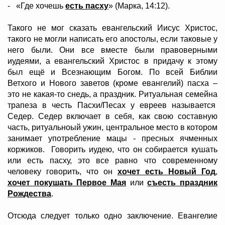
- «Где хочешь
есть пасху
» (Марка, 14:12).
Такого не мог сказать евангельский Иисус Христос,
такого не могли написать его апостолы, если таковые у
него были. Они все вместе были правоверными
иудеями, а евангельский Христос в придачу к этому
был ещё и Всезнающим Богом. По всей Библии
Ветхого и Нового заветов (кроме евангелий) пасха –
это не какая-то снедь, а праздник. Ритуальная семейна
трапеза в честь Пасхи/Песах у евреев называется
Седер. Седер включает в себя, как свою составную
часть, ритуальноый ужин, центральное место в котором
занимает употребление мацы - пресных ячменных
коржиков. Говорить иудею, что он собирается кушать
или есть пасху, это все равно что современному
человеку говорить, что он
хочет есть Новый Год
,
хочет покушать Первое Мая
или
съесть праздник
Рождества
.
Отсюда следует только одно заключение. Евангелие