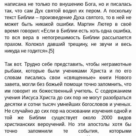
написана не только по внушению Бога, но и писалась
так, что сам Дух святой водил их пером. А поскольку
текст Библии – произведение Духа святого, то в ней не
может быть никакой ошибки. Мартин Лютер в своё
время говорил: «Если в Библии есть хоть одна ошибка,
то вся вера в непогрешимость Библии рассыпается
прахом. Колокол давший трещину, не звучи и весь
никуда не годится».[5]
Так вот. Трудно себе представить, чтобы неграмотные
рыбаки, которые были учениками Христа и по его
словам писались свои «священные» книги Нового
завета, могли без божьей помощи точно запомнить, что
им говорит их божественный учитель. С содержанием
учения Иисуса Христа до сих пор не могут разобраться
десятки и сотни тысяч умнейших богословов и ученых.
Не случайно до сих пор на основании изучения одной и
той же Библии существует около 2000 видов
христианских вероучений. Но эти апостолы хотя бы
точно запомнили те события, которыми