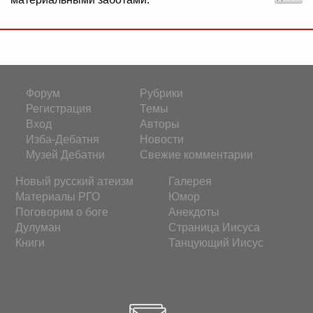
Форум
Рубрики
Регистрация
Темы
Вход
Авторы
Изба-Дебатня
Новости
Музей Дебатни
Свежие комментарии
Новый русский атеизм
Галерея
Материалы РГО
Юмор
Поговорим о боге
Анекдоты
Дулуман
Страница Иисуса
Книги
Танцующий Иисус