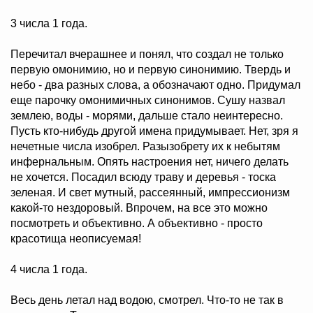
3 числа 1 года.
Перечитал вчерашнее и понял, что создал не только
первую омонимию, но и первую синонимию. Твердь и
небо - два разных слова, а обозначают одно. Придумал
еще парочку омонимичных синонимов. Сушу назвал
землею, воды - морями, дальше стало неинтересно.
Пусть кто-нибудь другой имена придумывает. Нет, зря я
нечетные числа изобрел. Разызобрету их к небытям
инфернальным. Опять настроения нет, ничего делать
не хочется. Посадил всюду траву и деревья - тоска
зеленая. И свет мутный, рассеянный, импрессионизм
какой-то нездоровый. Впрочем, на все это можно
посмотреть и объективно. А объективно - просто
красотища неописуемая!
4 числа 1 года.
Весь день летал над водою, смотрел. Что-то не так в