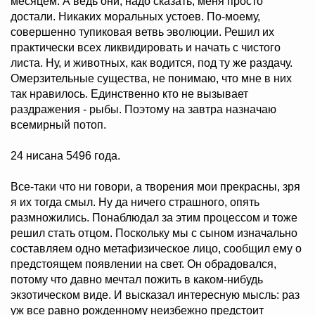
месяцем. А ведь они, надо сказать, меня просто
достали. Никаких моральных устоев. По-моему,
совершенно тупиковая ветвь эволюции. Решил их
практически всех ликвидировать и начать с чистого
листа. Ну, и животных, как водится, под ту же раздачу.
Омерзительные существа, не понимаю, что мне в них
так нравилось. Единственно кто не вызывает
раздражения - рыбы. Поэтому на завтра назначаю
всемирный потоп.
24 нисана 5496 года.
Все-таки что ни говори, а творения мои прекрасны, зря
я их тогда смыл. Ну да ничего страшного, опять
размножились. Понаблюдал за этим процессом и тоже
решил стать отцом. Поскольку мы с сыном изначально
составляем одно метафизическое лицо, сообщил ему о
предстоящем появлении на свет. Он обрадовался,
потому что давно мечтал пожить в каком-нибудь
экзотическом виде. И высказал интересную мысль: раз
уж все равно рожденному неизбежно предстоит