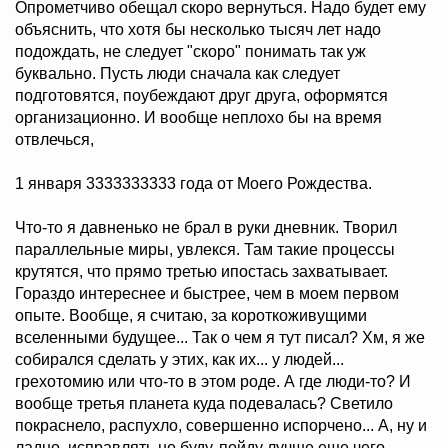
Опрометчиво обещал скоро вернуться. Надо будет ему
объяснить, что хотя бы несколько тысяч лет надо
подождать, не следует "скоро" понимать так уж
буквально. Пусть люди сначала как следует
подготовятся, поубеждают друг друга, оформятся
организационно. И вообще неплохо бы на время
отвлечься,
1 января 3333333333 года от Моего Рождества.
Что-то я давненько не брал в руки дневник. Творил
параллельные миры, увлекся. Там такие процессы
крутятся, что прямо третью ипостась захватывает.
Гораздо интереснее и быстрее, чем в моем первом
опыте. Вообще, я считаю, за короткоживущими
вселенными будущее... Так о чем я тут писал? Хм, я же
собирался сделать у этих, как их... у людей...
грехотомию или что-то в этом роде. А где люди-то? И
вообще третья планета куда подевалась? Светило
покраснело, распухло, совершенно испорчено... А, ну и
ладно, исправлять не буду, пойду лучше еще чего-