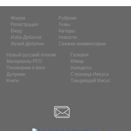
Форум
Рубрики
Регистрация
Темы
Вход
Авторы
Изба-Дебатня
Новости
Музей Дебатни
Свежие комментарии
Новый русский атеизм
Галерея
Материалы РГО
Юмор
Поговорим о боге
Анекдоты
Дулуман
Страница Иисуса
Книги
Танцующий Иисус