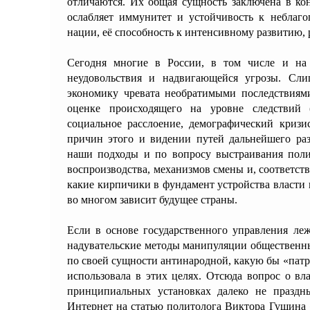
отличаются. Их общая сущность заключена в ко
ослабляет иммунитет и устойчивость к неблаг
нации, её способность к интенсивному развитию, 
Сегодня многие в России, в том числе и на
неудовольствия и надвигающейся угрозы. Сли
экономику чревата необратимыми последствиям
оценке происходящего на уровне следствий 
социальное расслоение, демографический кризи
причин этого и видении путей дальнейшего ра
наши подходы и по вопросу выстраивания поли
воспроизводства, механизмов смены и, соответств
какие кирпичики в фундамент устройства власти 
во многом зависит будущее страны.
Если в основе государственного управления л
надувательские методы манипуляции общественным 
по своей сущности антинародной, какую бы «пат
использовала в этих целях. Отсюда вопрос о вл
принципиальных установках далеко не праздн
Интернет на статью политолога Виктора Гущина