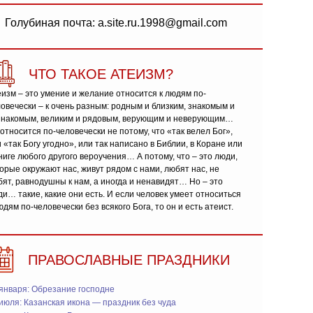
Голубиная почта: a.site.ru.1998@gmail.com
ЧТО ТАКОЕ АТЕИЗМ?
изм – это умение и желание относится к людям по-
овечески – к очень разным: родным и близким, знакомым и
знакомым, великим и рядовым, верующим и неверующим…
относится по-человечески не потому, что «так велел Бог»,
 «так Богу угодно», или так написано в Библии, в Коране или
ниге любого другого вероучения… А потому, что – это люди,
орые окружают нас, живут рядом с нами, любят нас, не
ят, равнодушны к нам, а иногда и ненавидят… Но – это
и… такие, какие они есть. И если человек умеет относиться
юдям по-человечески без всякого Бога, то он и есть атеист.
ПРАВОСЛАВНЫЕ ПРАЗДНИКИ
января: Обрезание господне
июля: Казанская икона — праздник без чуда