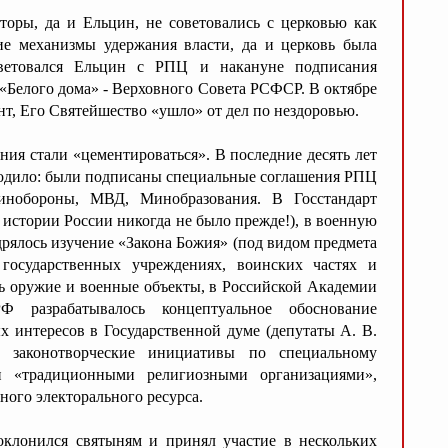
торы, да и Ельцин, не советовались с церковью как
е механизмы удержания власти, да и церковь была
ветовался Ельцин с РПЦ и накануне подписания
 «Белого дома» - Верховного Совета РСФСР. В октябре
нт, Его Святейшество «ушло» от дел по нездоровью.
ия стали «цементироваться». В последние десять лет
ходило: были подписаны специальные соглашения РПЦ
инобороны, МВД, Минобразования. В Госстандарт
 истории России никогда не было прежде!), в военную
рялось изучение «Закона Божия» (под видом предмета
 государственных учреждениях, воинских частях и
сь оружие и военные объекты, в Российской Академии
 разрабатывалось концептуальное обоснование
х интересов в Государственной думе (депутаты А. В.
 законотворческие инициативы по специальному
ми «традиционными религиозными организациями»,
ного электорального ресурса.
клонился святыням и принял участие в нескольких