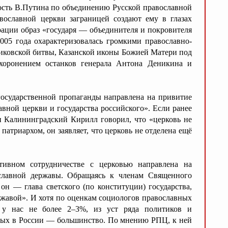
ость В.Путина по объединению Русской православной
вославной церкви заграницей создают ему в глазах
рации образ «государя — объединителя и покровителя
2005 года охарактеризовалась громкими православно-
иковской битвы, Казанской иконы Божией Матери под
ахоронением останков генерала Антона Деникина и
 государственной пропаганды направлена на привитие
вной церкви и государства российского». Если ранее
 Калининградский Кирилл говорил, что «церковь не
 патриархом, он заявляет, что церковь не отделена ещё
ативном сотрудничестве с церковью направлена на
славной державы. Обращаясь к членам Священного
он — глава светского (по конституции) государства,
жавой». И хотя по оценкам социологов православных
 у нас не более 2–3%, из уст ряда политиков и
овых в России — большинство. По мнению РПЦ, к ней