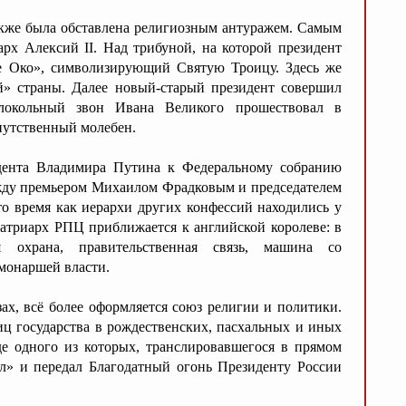
также была обставлена религиозным антуражем. Самым
рх Алексий II. Над трибуной, на которой президент
ое Око», символизирующий Святую Троицу. Здесь же
й» страны. Далее новый-старый президент совершил
локольный звон Ивана Великого прошествовал в
путственный молебен.
идента Владимира Путина к Федеральному собранию
ежду премьером Михаилом Фрадковым и председателем
о время как иерархи других конфессий находились у
патриарх РПЦ приближается к английской королеве: в
ая охрана, правительственная связь, машина со
монаршей власти.
зах, всё более оформляется союз религии и политики.
иц государства в рождественских, пасхальных и иных
де одного из которых, транслировавшегося в прямом
ил» и передал Благодатный огонь Президенту России