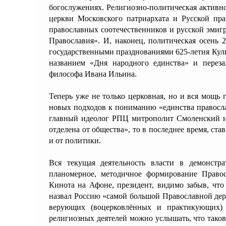
богослужениях. Религиозно-политическая активн
церкви Московского патриархата и Русской пра
православных соотечественников и русской эмиг
Православия». И, наконец, политическая осень 
государственными празднованиями 625-летия Кул
названием «Дня народного единства» и перез
философа Ивана Ильина.
Теперь уже не только церковная, но и вся мощь
новых подходов к пониманию «единства правосла
главный идеолог РПЦ митрополит Смоленский и
отделена от общества», то в последнее время, став
и от политики.
Вся текущая деятельность власти в демонстр
планомерное, методичное формирование Право
Кинота на Афоне, президент, видимо забыв, что 
назвал Россию «самой большой Православной дер
верующих (воцерковлённых и практикующих)
религиозных деятелей можно услышать, что так