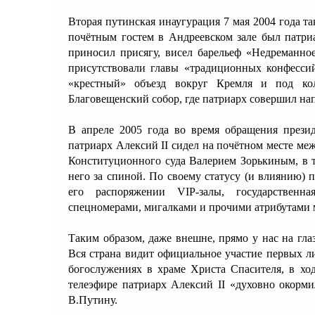
Вторая путинская инаугурация 7 мая 2004 года 
почётным гостем в Андреевском зале был патриа
приносил присягу, висел барельеф «Недреманн
присутствовали главы «традиционных конфесси
«крестный» объезд вокруг Кремля и под ко
Благовещенский собор, где патриарх совершил на
В апреле 2005 года во время обращения през
патриарх Алексий II сидел на почётном месте м
Конституционного суда Валерием Зорькиным, в т
него за спиной. По своему статусу (и влиянию) 
его распоряжении VIP-залы, государственн
спецномерами, мигалками и прочими атрибутами 
Таким образом, даже внешне, прямо у нас на гла
Вся страна видит официальное участие первых л
богослужениях в храме Христа Спасителя, в хо
телеэфире патриарх Алексий II «духовно окорм
В.Путину.