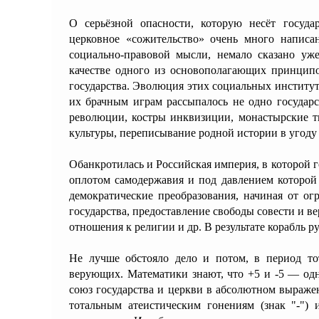
О серьёзной опасности, которую несёт госуда
церковное «сожительство» очень много написа
социально-правовой мысли, немало сказано у
качестве одного из основополагающих принципо
государства. Эволюция этих социальных институт
их брачным играм рассыпалось не одно государс
революции, костры инквизиции, монастырские т
культуры, переписывание родной истории в угоду
Обанкротилась и Российская империя, в которой 
оплотом самодержавия и под давлением которой 
демократические преобразования, начиная от о
государства, предоставление свободы совести и в
отношения к религии и др. В результате корабль р
Не лучше обстояло дело и потом, в период т
верующих. Математики знают, что +5 и -5 — одн
союз государства и церкви в абсолютном выраже
тотальным атеистическим гонениям (знак "-")