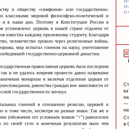
28
19
рству и обществу «симфония» или государственно-
11 
но классиками мировой философско-политической и
же и в наши дни. Поэтому в Конституции России в
в установлено: церковь в нашей стране отдалена от
ов известна каждому прилежному студенту. Благодаря
тво, человечество прошло через религиозные войны,
юрьмы, мир испытал гонения на науку, уничтожение
 победившей государственно-церковной династии.
государственная православная церковь была последним
так и не удалось вовремя провести давно назревшие
граничения монархии и включая отделение церкви от
Ст
ероисповедания, равенства граждан вне зависимости от
ка
усской государственности затонул.
на
— 
отальных гонений в отношении религии, церквей и
на
о и тоже число, несмотря на разные знаки. Так же и
нии (обозначим это условным знаком "+") равносилен
Ст
 и по своей сути и конечным результатам мало чем
в 