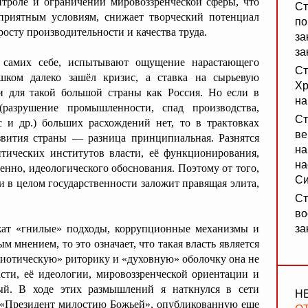
нтроле и ограничении мировоззренческой сферы, что
Ст
оприятным условиям, снижает творческий потенциал
по
росту производительности и качества труда.
за
за
 самих себе, испытывают ощущение нарастающего
Ст
шком далеко зашёл кризис, а ставка на сырьевую
Хр
и для такой большой страны как Россия. Но если в
на
(разрушение промышленности, спад производства,
Ст
с и др.) больших расхождений нет, то в трактовках
ве
звития страны — разница принципиальная. Разнятся
на
тических институтов власти, её функционирования,
на
енно, идеологического обоснования. Поэтому от того,
Си
и в целом государственности заложит правящая элита,
Ст
во
ежат «гнилые» подходы, коррупционные механизмы и
за
мнением, то это означает, что такая власть является
риотическую» риторику и «духовную» оболочку она не
асти, её идеологии, мировоззренческой ориентации и
ый. В ходе этих размышлений я наткнулся в сети
Н
 «Президент милостию Божьей», опубликованную еще