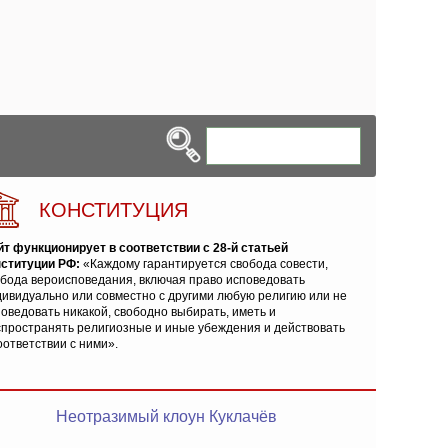
КОНСТИТУЦИЯ
йт функционирует в соответствии с 28-й статьей
нституции РФ:
«Каждому гарантируется свобода совести,
обода вероисповедания, включая право исповедовать
ивидуально или совместно с другими любую религию или не
оведовать никакой, свободно выбирать, иметь и
спространять религиозные и иные убеждения и действовать
оответствии с ними».
Неотразимый клоун Куклачёв