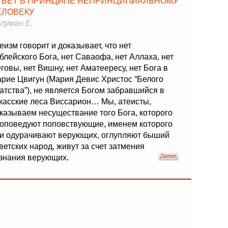
ТВЕТ В ПРИНЦИПЕ НЕПРИНЦИПИАЛЬНОМУ
ЕЛОВЕКУ
луман Е.
еизм говорит и доказывает, что нет
блейского Бога, нет Саваофа, нет Аллаха, нет
говы, нет Вишну, нет Аматеересу, нет Бога в
рие Цвигун (Мария Девис Христос “Белого
атства”), не является Богом забравшийся в
касские леса Виссарион… Мы, атеисты,
казываем несуществание того Бога, которого
оповедуют поповствующие, именем которого
и одурачивают верующих, оглупляют быший
ветских народ, живут за счет затмения
знания верующих.