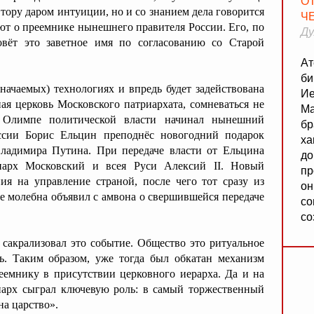
О
втору даром интуиции, но и со знанием дела говорится
Ч
нают о преемнике нынешнего правителя России. Его, по
Ду
овёт это заветное имя по согласованию со Старой
Ат
би
начаемых) технологиях и впредь будет задействована
Ие
ная церковь Московского патриархата, сомневаться не
Ма
а Олимпе политической власти начинал нынешний
бр
оссии Борис Ельцин преподнёс новогодний подарок
ха
Владимира Путина. При передаче власти от Ельцина
до
риарх Московский и всея Руси Алексий II. Новый
пр
ия на управление страной, после чего тот сразу из
он
ле молебна объявил с амвона о свершившейся передаче
со
со
 сакрализовал это событие. Общество это ритуальное
ь. Таким образом, уже тогда был обкатан механизм
еемнику в присутствии церковного иерарха. Да и на
иарх сыграл ключевую роль: в самый торжественный
а царство».