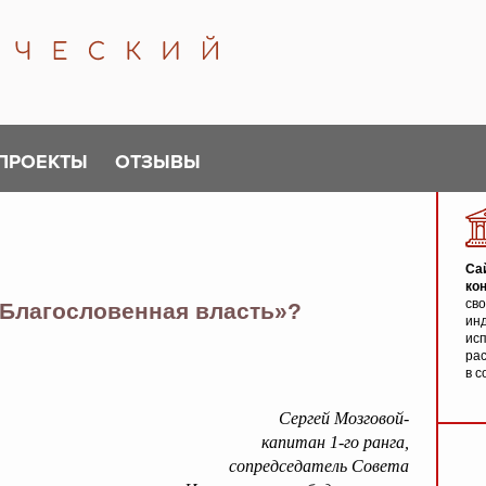
ПРОЕКТЫ
ОТЗЫВЫ
Са
ко
св
«Благословенная власть»?
инд
исп
ра
в с
Сергей Мозговой-
капитан 1-го ранга,
сопредседатель Совета