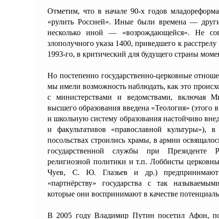
Отметим, что в начале 90-х годов младореформа
«рулить Россией». Иные были времена — други
несколько иной — «возрождающейся». Не со
злополучного указа 1400, приведшего к расстрелу
1993-го, в критический для будущего страны моме
Но постепенно государственно-церковные отношен
мы имели возможность наблюдать, как это проис
с министерствами и ведомствами, включая М
высшего образования введена «Теология» (этого в
и школьную систему образования настойчиво внед
и факультативов «православной культуры»), в
посольствах строились храмы, в армии освящало
государственной службы при Президенте РФ
религиозной политики и т.п. Лоббисты церковны
Чуев, С. Ю. Глазьев и др.) предпринимают
«партнёрству» государства с так называемы
которые они воспринимают в качестве потенциаль
В 2005 году Владимир Путин посетил Афон, по