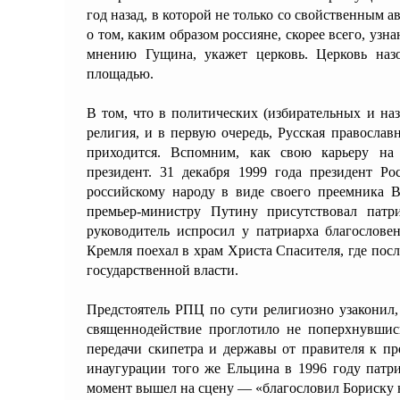
год назад, в которой не только со свойственным а
о том, каким образом россияне, скорее всего, уз
мнению Гущина, укажет церковь. Церковь наз
площадью.
В том, что в политических (избирательных и наз
религия, и в первую очередь, Русская православ
приходится. Вспомним, как свою карьеру н
президент. 31 декабря 1999 года президент Р
российскому народу в виде своего преемника 
премьер-министру Путину присутствовал пат
руководитель испросил у патриарха благословен
Кремля поехал в храм Христа Спасителя, где пос
государственной власти.
Предстоятель РПЦ по сути религиозно узаконил,
священнодействие проглотило не поперхнувшис
передачи скипетра и державы от правителя к пр
инаугурации того же Ельцина в 1996 году патр
момент вышел на сцену — «благословил Бориску н