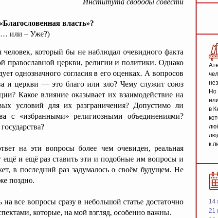
Института свободы совести
 «Благословенная власть»?
г… или – Уже?)
я человек, который бы не наблюдал очевидного факта
кой православной церкви, религии и политики. Однако
Ате
дует однозначного согласия в его оценках. А вопросов
чел
не
ва и церкви — это благо или зло? Чему служит союз
Но 
ции? Какое влияние оказывает их взаимодействие на
или
овых условий для их разграничения? Допустимо ли
в К
ства с «избранными» религиозными объединениями?
кот
 государства?
люб
люд
к л
твет на эти вопросы более чем очевиден, реальная
 ещё и ещё раз ставить эти и подобные им вопросы и
ет, в последний раз задумалось о своём будущем. Не
же поздно.
ть на все вопросы сразу в небольшой статье достаточно
14 
21 
пектами, которые, на мой взгляд, особенно важны.