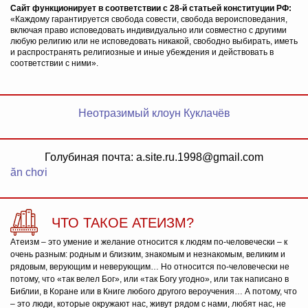
Сайт функционирует в соответствии с 28-й статьей конституции РФ:
«Каждому гарантируется свобода совести, свобода вероисповедания,
включая право исповедовать индивидуально или совместно с другими
любую религию или не исповедовать никакой, свободно выбирать, иметь
и распространять религиозные и иные убеждения и действовать в
соответствии с ними».
Неотразимый клоун Куклачёв
Голубиная почта: a.site.ru.1998@gmail.com
ăn chơi
ЧТО ТАКОЕ АТЕИЗМ?
Атеизм – это умение и желание относится к людям по-человечески – к
очень разным: родным и близким, знакомым и незнакомым, великим и
рядовым, верующим и неверующим… Но относится по-человечески не
потому, что «так велел Бог», или «так Богу угодно», или так написано в
Библии, в Коране или в Книге любого другого вероучения… А потому, что
– это люди, которые окружают нас, живут рядом с нами, любят нас, не