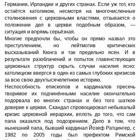
Германии, Ирландии и других странах. Если уж тот, кто
остаётся католиком, несмотря на многочисленные
столкновения с церковными властями, отзывается о
положении дел в церкви подобным образом, —
ситуация и впрямь серьёзная.
Многие предпочли бы, чтобы он прямо назвал это
преступлением, но лейтмотив критических
высказываний Кюнга и так предельно ясен. И в
результате разоблачений и попыток главенствующих
церковных структур скрыть случаи насилия ясно:
католицизм ввергся в один из самых глубоких кризисов
за всю свою двухтысячелетнюю историю.
Неспособность епископов и кардиналов пресечь
творимое их подчинёнными насилие окончательно
подорвала во многих странах и без того шаткое
доверие к церкви. Скандал спровоцировал небывалый
кризис церковной иерархии, вплоть до того, что сам
папа оказался под подозрением. Дело в том, что
нынешний папа, бывший кардинал Йозеф Ратцингер, с
1982 по 2005 годы был префектом Римской