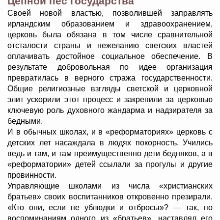
Цепной пёс государства
Своей новой властью, позволившей заправлять
ирландским образованием и здравоохранением,
церковь была обязана в том числе сравнительной
отсталости страны и нежеланию светских властей
оплачивать достойное социальное обеспечение. В
результате добровольная по идее организация
превратилась в верного стража государственности.
Общие религиозные взгляды светской и церковной
элит ускорили этот процесс и закрепили за церковью
ключевую роль духовного жандарма и надзирателя за
бедными.
И в обычных школах, и в «реформаториях» церковь с
детских лет насаждала в людях покорность. Учились
ведь и там, и там преимущественно дети бедняков, а в
«реформатории» детей ссылали за прогулы и другие
провинности.
Управляющие школами из числа «христианских
братьев» своих воспитанников откровенно презирали.
«Кто они, если не ублюдки и отбросы»? — так, по
воспоминаниям одного из «братьев», наставлял его