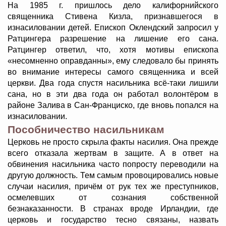
На 1985 г. пришлось дело калифорнийского
священника Стивена Кизла, признавшегося в
изнасиловании детей. Епископ Оклендский запросил у
Ратцингера разрешение на лишение его сана.
Ратцингер ответил, что, хотя мотивы епископа
«несомненно оправданны», ему следовало бы принять
во внимание интересы самого священника и всей
церкви. Два года спустя насильника всё-таки лишили
сана, но в эти два года он работал волонтёром в
районе Залива в Сан-Франциско, где вновь попался на
изнасиловании.
Пособничество насильникам
Церковь не просто скрыла факты насилия. Она прежде
всего отказала жертвам в защите. А в ответ на
обвинения насильника часто попросту переводили на
другую должность. Тем самым провоцировались новые
случаи насилия, причём от рук тех же преступников,
осмелевших от сознания собственной
безнаказанности. В странах вроде Ирландии, где
церковь и государство тесно связаны, назвать