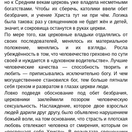
но к Средним векам церковь уже владела несметными
богатствами. Чтобы их сберечь, католики ввели обет
безбрачия, и учение Христа тут ни при чём. Логика
была такова: раз у священников не будет жён и детей,
значит, и сокровища останутся в руках церкви.
По мере того, как церковные владыки отдалялись от
своих последователей, менялось их материальное
положение, менялись и их взгляды. Росла
убеждённость в том, что человечество греховно по сути
своей и нуждается в «духовном водительстве». Лучшие
человеческие качества — способность творить и
любить — приписывались исключительно богу. И чем
могущественнее становился бог, тем больше пятнали
себя грехом и развратом в глазах церкви люди.
Ловко подведя обоснование под обет безбрачия,
церковники заклеймили позором человеческую
сексуальность. Наслаждение, которое двое взрослых
людей дарили друг другу, было объявлено нарушением
божьей воли, на том основании, что страсть и плотская
любовь отвлекают человека от смирения, которым он
«посвящает себя Христу». В результате священники