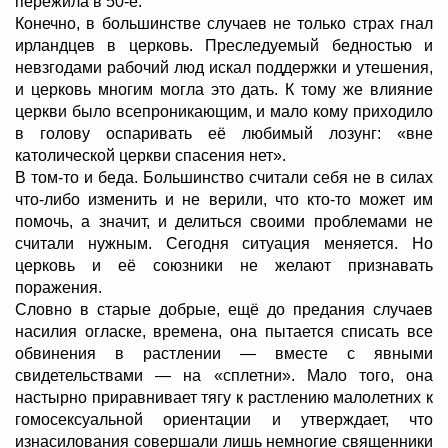
пережила в 50-е.
Конечно, в большинстве случаев не только страх гнал
ирландцев в церковь. Преследуемый бедностью и
невзгодами рабочий люд искал поддержки и утешения,
и церковь многим могла это дать. К тому же влияние
церкви было всепроникающим, и мало кому приходило
в голову оспаривать её любимый лозунг: «вне
католической церкви спасения нет».
В том-то и беда. Большинство считали себя не в силах
что-либо изменить и не верили, что кто-то может им
помочь, а значит, и делиться своими проблемами не
считали нужным. Сегодня ситуация меняется. Но
церковь и её союзники не желают признавать
поражения.
Словно в старые добрые, ещё до предания случаев
насилия огласке, времена, она пытается списать все
обвинения в растлении — вместе с явными
свидетельствами — на «сплетни». Мало того, она
настырно приравнивает тягу к растлению малолетних к
гомосексуальной ориентации и утверждает, что
изнасилования совершали лишь немногие священники