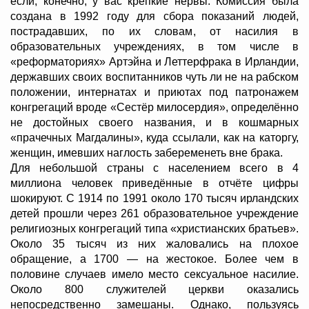
если, конечно, у вас крепкие нервы. Комиссия была
создана в 1992 году для сбора показаний людей,
пострадавших, по их словам, от насилия в
образовательных учреждениях, в том числе в
«реформаториях» Артэйна и Леттерфрака в Ирландии,
державших своих воспитанников чуть ли не на рабском
положении, интернатах и приютах под патронажем
конгрегаций вроде «Сестёр милосердия», определённо
не достойных своего названия, и в кошмарных
«прачечных Магдалины», куда ссылали, как на каторгу,
женщин, имевших наглость забеременеть вне брака.
Для небольшой страны с населением всего в 4
миллиона человек приведённые в отчёте цифры
шокируют. С 1914 по 1991 около 170 тысяч ирландских
детей прошли через 261 образовательное учреждение
религиозных конгрегаций типа «христианских братьев».
Около 35 тысяч из них жаловались на плохое
обращение, а 1700 — на жестокое. Более чем в
половине случаев имело место сексуальное насилие.
Около 800 служителей церкви оказались
непосредственно замешаны. Однако, пользуясь