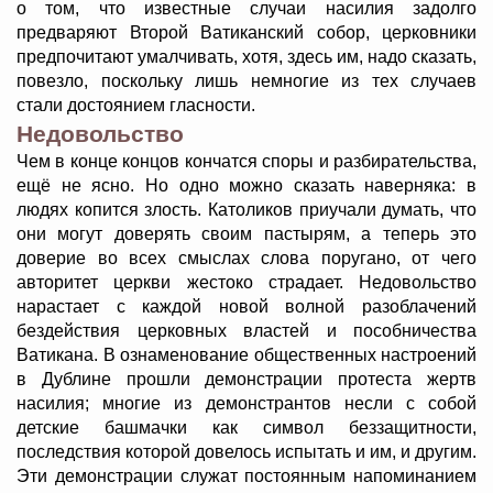
о том, что известные случаи насилия задолго
предваряют Второй Ватиканский собор, церковники
предпочитают умалчивать, хотя, здесь им, надо сказать,
повезло, поскольку лишь немногие из тех случаев
стали достоянием гласности.
Недовольство
Чем в конце концов кончатся споры и разбирательства,
ещё не ясно. Но одно можно сказать наверняка: в
людях копится злость. Католиков приучали думать, что
они могут доверять своим пастырям, а теперь это
доверие во всех смыслах слова поругано, от чего
авторитет церкви жестоко страдает. Недовольство
нарастает с каждой новой волной разоблачений
бездействия церковных властей и пособничества
Ватикана. В ознаменование общественных настроений
в Дублине прошли демонстрации протеста жертв
насилия; многие из демонстрантов несли с собой
детские башмачки как символ беззащитности,
последствия которой довелось испытать и им, и другим.
Эти демонстрации служат постоянным напоминанием