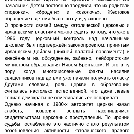
начальник. Детям постоянно твердили, что их родители
«подонки», «бродяги» и «сволочь». Жестокое
обращение с детьми было, по сути, узаконено.
О прочности связей между католической церковью и
ирландскими властями можно судить по тому, что уже в
1996 году церковный контроль над начальными
школами был подтверждён законопроектом, принятым
ирландским Дойлом (нижней палатой парламента) и
внесённым на обсуждение, забавно, лейбористским
министром образования Нивом Бретнаком. И это в ту
пору, когда многочисленные факты насилия
священников над детьми уже начали получать огласку.
Другими словами, роль церкви в образовании
считалась настолько естественной, что даже левые
социал-демократы не осмеливались её оспаривать.
Однако начиная с 1980-х авторитет церкви начал
слабеть, позволяя всплыть накопившимся
свидетельствам церковных преступлений. По иронии
судьбы, ослабление это частично стало результатом
возобновления активности католического правого