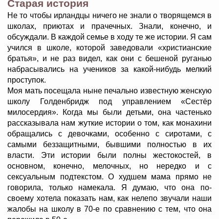
Старая история
Не то чтобы ирландцы ничего не знали о творящемся в
школах, приютах и прачечных. Знали, конечно, и
обсуждали. В каждой семье в ходу те же истории. Я сам
учился в школе, которой заведовали «христианские
братья», и не раз видел, как они с бешеной руганью
набрасывались на учеников за какой-нибудь мелкий
проступок.
Моя мать посещала ныне печально известную женскую
школу Голденбридж под управлением «Сестёр
милосердия». Когда мы были детьми, она частенько
рассказывала нам жуткие истории о том, как монахини
обращались с девочками, особенно с сиротами, с
самыми беззащитными, бывшими полностью в их
власти. Эти истории были полны жестокостей, в
основном, конечно, мелочных, но нередко и с
сексуальным подтекстом. О худшем мама прямо не
говорила, только намекала. Я думаю, что она по-
своему хотела показать нам, как нелепо звучали наши
жалобы на школу в 70-е по сравнению с тем, что она