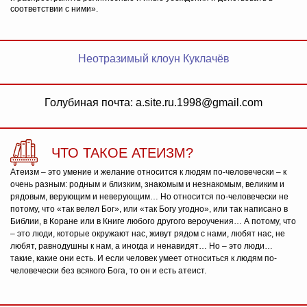
соответствии с ними».
Неотразимый клоун Куклачёв
Голубиная почта: a.site.ru.1998@gmail.com
ЧТО ТАКОЕ АТЕИЗМ?
Атеизм – это умение и желание относится к людям по-человечески – к
очень разным: родным и близким, знакомым и незнакомым, великим и
рядовым, верующим и неверующим… Но относится по-человечески не
потому, что «так велел Бог», или «так Богу угодно», или так написано в
Библии, в Коране или в Книге любого другого вероучения… А потому, что
– это люди, которые окружают нас, живут рядом с нами, любят нас, не
любят, равнодушны к нам, а иногда и ненавидят… Но – это люди…
такие, какие они есть. И если человек умеет относиться к людям по-
человечески без всякого Бога, то он и есть атеист.