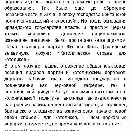
церковь издавна играла центральную роль в сфере
образования. Так было ещё до обретения
независимости, в XIX в., в эпоху господства британской
политики «разделяй и властвуй». Но после основания
ирландского государства власть и престиж церкви
только усилились. Движение националистов,
изгнавшее англичан, было пропитано католицизмом.
Новая правящая партия Фианна Фоль фактически
выдвинула лозунг: «Католическая страна для
католиков».
В этом лозунге нашла отражение общая классовая
позиция лидеров партии и католических иерархов:
держать рабочий класс молодого государства в
повиновении как церковной кафедре, так и
политической трибуне. Лозунг напоминал и о том, что в
колониальной политике англичан антикатолические
настроения занимали центральное место, и что конец
британского владычества ознаменовал начало новой
эпохи свободы для католиков, — чем церковные
иерархи, разумеется, не преминули воспользоваться.