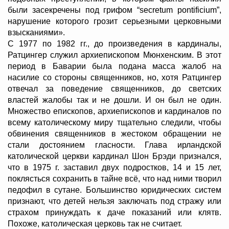
были засекречены под грифом “secretum pontificium”,
нарушение которого грозит серьезными церковными
взысканиями».
С 1977 по 1982 гг., до произведения в кардиналы,
Ратцингер служил архиепископом Мюнхенским. В этот
период в Баварии была подана масса жалоб на
насилие со стороны священников, но, хотя Ратцингер
отвечал за поведение священников, до светских
властей жалобы так и не дошли. И он был не один.
Множество епископов, архиепископов и кардиналов по
всему католическому миру тщательно следили, чтобы
обвинения священников в жестоком обращении не
стали достоянием гласности. Глава ирландской
католической церкви кардинал Шон Брэди признался,
что в 1975 г. заставил двух подростков, 14 и 15 лет,
поклясться сохранить в тайне всё, что над ними творил
педофил в сутане. Большинство юридических систем
признают, что детей нельзя заключать под стражу или
страхом принуждать к даче показаний или клятв.
Похоже, католическая церковь так не считает.