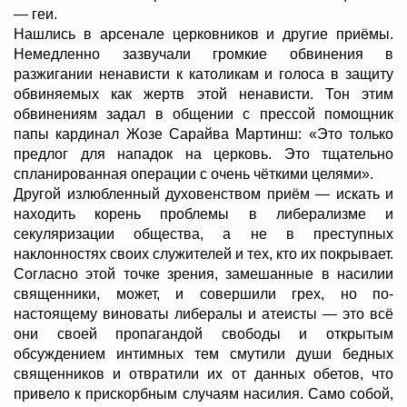
— геи.
Нашлись в арсенале церковников и другие приёмы.
Немедленно зазвучали громкие обвинения в
разжигании ненависти к католикам и голоса в защиту
обвиняемых как жертв этой ненависти. Тон этим
обвинениям задал в общении с прессой помощник
папы кардинал Жозе Сарайва Мартинш: «Это только
предлог для нападок на церковь. Это тщательно
спланированная операции с очень чёткими целями».
Другой излюбленный духовенством приём — искать и
находить корень проблемы в либерализме и
секуляризации общества, а не в преступных
наклонностях своих служителей и тех, кто их покрывает.
Согласно этой точке зрения, замешанные в насилии
священники, может, и совершили грех, но по-
настоящему виноваты либералы и атеисты — это всё
они своей пропагандой свободы и открытым
обсуждением интимных тем смутили души бедных
священников и отвратили их от данных обетов, что
привело к прискорбным случаям насилия. Само собой,