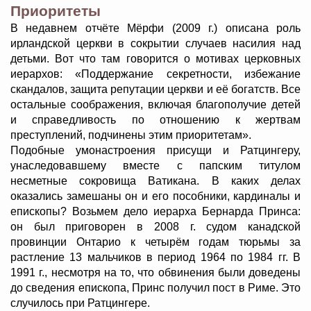
Приоритеты
В недавнем отчёте Мёрфи (2009 г.) описана роль
ирландской церкви в сокрытии случаев насилия над
детьми. Вот что там говорится о мотивах церковных
иерархов: «Поддержание секретности, избежание
скандалов, защита репутации церкви и её богатств. Все
остальные соображения, включая благополучие детей
и справедливость по отношению к жертвам
преступлений, подчинены этим приоритетам».
Подобные умонастроения присущи и Ратцингеру,
унаследовавшему вместе с папским титулом
несметные сокровища Ватикана. В каких делах
оказались замешаны он и его пособники, кардиналы и
епископы? Возьмем дело иерарха Бернарда Принса:
он был приговорен в 2008 г. судом канадской
провинции Онтарио к четырём годам тюрьмы за
растление 13 мальчиков в период 1964 по 1984 гг. В
1991 г., несмотря на то, что обвинения были доведены
до сведения епископа, Принс получил пост в Риме. Это
случилось при Ратцингере.