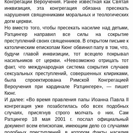
Конгрегации Вероучения. Ранее известная как Святая
инквизиция, эта конгрегация обязана пресекать
нарушения священниками моральных и теологических
догм церкви.
Но вместо того, чтобы пресекать насилие над детьми,
Ратцингер направил все силы на сокрытие
преступлений своих священников. В открытом письме к
католическим епископам Кюнг обвинил папу в том, что,
будучи главой инквизиции, тот всецело покрывал
насильников от церкви. «Невозможно отрицать тот
факт, что международная система сокрытия случаев
сексуальных преступлений, совершенных клириками,
была спроектирована Римской Конгрегацией
Вероучения при кардинале Ратцингере», — пишет
Кюнг.
И далее: «Во время правления папы Иоанна Павла II
конгрегация уже позаботилась обо всех подобных
случаях, присягнув строго молчать о них. Сам
Ратцингер 18 мая 2001 г. послал официальный
документ всем епископам, имеющим дело со случаями
подобных преступлений, в котором факты насилия