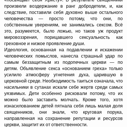
произвели воздержание в ранг добродетели, и, как
следствие, поставили себя духовно выше остального
человечества — просто потому, что они, по
собственным уверениям, не занимались сексом. Всё
это, разумеется, было ложью, но таков уж продукт
мировоззрения, порицавшего сексуальность как
греховное и низкое проявление души.
Идеология, основанная на подавлении и искажении
человеческих помыслов, нанесла страшный удар по
самым беззащитным из подопечных церкви — по
детям. Объявление секса «основанием греха» только
усилило атмосферу угнетения духа, царившую в
церковной среде. Необходимость таиться означала, что
насильники в сутанах искали себе жертв среди самых
уязвимых. Дети особенно рисковали потому, что их
можно было заставить молчать. Кроме того, хотя
изнасилованием детей пятнала себя лишь малая доля
священников, они знали, что круговая порука,
направленная на сохранение репутации и ресурсов
церкви, защитит их от ответственности.