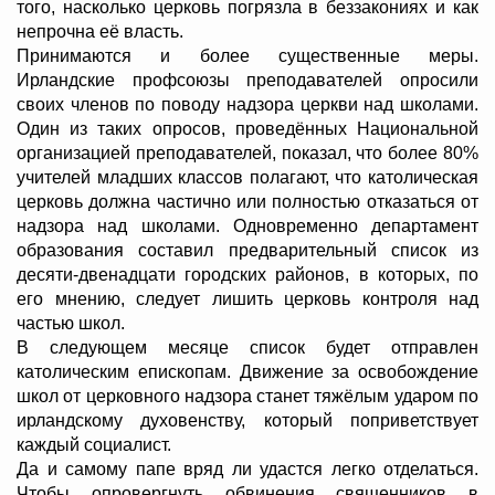
того, насколько церковь погрязла в беззакониях и как
непрочна её власть.
Принимаются и более существенные меры.
Ирландские профсоюзы преподавателей опросили
своих членов по поводу надзора церкви над школами.
Один из таких опросов, проведённых Национальной
организацией преподавателей, показал, что более 80%
учителей младших классов полагают, что католическая
церковь должна частично или полностью отказаться от
надзора над школами. Одновременно департамент
образования составил предварительный список из
десяти-двенадцати городских районов, в которых, по
его мнению, следует лишить церковь контроля над
частью школ.
В следующем месяце список будет отправлен
католическим епископам. Движение за освобождение
школ от церковного надзора станет тяжёлым ударом по
ирландскому духовенству, который поприветствует
каждый социалист.
Да и самому папе вряд ли удастся легко отделаться.
Чтобы опровергнуть обвинения священников в