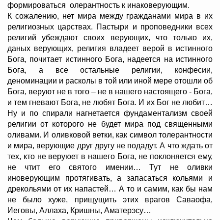
формироваться олерантность к инаковерующим.
К сожалению, нет мира между гражданами мира в их
религиозных царствах. Пастыри и проповедники всех
религий убеждают своих верующих, что только их,
даных верующих, религия владеет верой в истинного
Бога, почитает истинного Бога, надеется на истинного
Бога, а все остальные религии, конфесии,
деноминации и расколы в той или иной мере отошли об
Бога, веруют не в того – не в нашего настоящего - Бога,
и тем гневают Бога, не любят Бога. И их Бог не любит…
Ну и по спирали нагнетается фундаментализм своей
религии от которого не будет мира под священными
оливами. И оливковой ветки, как символ толерантности
и мира, верующие друг другу не подадут. А что ждать от
тех, кто не веруюет в нашего Бога, не поклоняется ему,
не чтит его святого имении… Тут не оливки
иноверующим протягивать, а запасаться кольями и
дрекольями от их напастей… А то и самим, как бы нам
не было хуже, прищущить этих врагов Саваофа,
Иеговы, Аллаха, Кришны, Аматерэсу…