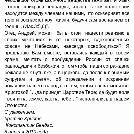
небольшой огонь как много вещества зажигает! И язык
- огонь, прикраса неправды; язык в таком положении
находится между членами нашими, что оскверняет все
тело и воспаляет круг жизни, будучи сам воспаляем от
геенны. (Иак.3:5,6)".
Отец Андрей, может быть, стоит навести ревизию в
своих мечтаниях и от некоторых, вдохновленных
совсем не Небесами, навсегда освободиться? Я
предлагаю Вам вместе, оставаясь каждый в своем
храме, мечтать о пробуждении России от спячки
равнодушия и безбожия, о том чтобы наши сограждане
бежали не к бутылке, а в церковь, да после к любимым
супругам и детям, об отрезвлении и искреннем
покаянии нашего народа, о том, чтобы слова молитвы
Христовой "…да приидет Царствие Твое; да будет воля
Твоя и на земле, как на небе…" исполнились в нашем
Отечестве.
С уважением,
брат во Христе
Константин Бендас.
8 апреля 2010 года