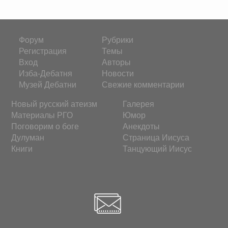
Форум
Рубрики
Регистрация
Темы
Вход
Авторы
Изба-Дебатня
Новости
Музей Дебатни
Свежие комментарии
Новый русский атеизм
Галерея
Материалы РГО
Юмор
Поговорим о боге
Анекдоты
Дулуман
Страница Иисуса
Книги
Танцующий Иисус