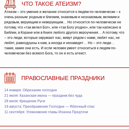
ЧТО ТАКОЕ АТЕИЗМ?
Атеизм – это умение и желание относится к людям по-человечески – к
очень разным: родным и близким, знакомым и незнакомым, великим и
рядовым, верующим и неверующим… Но относится по-человечески не
потому, что «так велел Бог», или «так Богу угодно», или так написано в
Библии, в Коране или в Книге любого другого вероучения… А потому, что
– это люди, которые окружают нас, живут рядом с нами, любят нас, не
любят, равнодушны к нам, а иногда и ненавидят… Но – это люди…
такие, какие они есть. И если человек умеет относиться к людям по-
человечески без всякого Бога, то он и есть атеист.
ПРАВОСЛАВНЫЕ ПРАЗДНИКИ
14 января: Обрезание господне
21 июля: Казанская икона — праздник без чуда
28 июля: Крещение Руси
19 августа: Преображение Господне — Яблочный спас
11 сентября: Усекновение главы Иоанна Предтечи