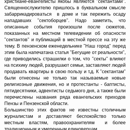
христиане-евангелисты якобы являются "сектантами".
Священнослужителю пришлось в буквальном смысле
забаррикадироваться в доме и так пережить осаду
нападавших "сектоборцев". Надо заметить, что
описанные события произошли после сюжетов,
показанных на местном телевидении об опасности
"сектантов" и публикаций в местной прессе на эту же
тему. В пензенском еженедельнике "Наш город" перед
этим была напечатана статья "Бегущие от реальности",
где приводились страшилки о том, что "секты" влияют
на психику людей, разрушают семьи, заставляют людей
продавать квартиры в свою пользу и т.д. К "сектантам"
были отнесены не только так называемые новые
религиозные движения, но и протестанты - баптисты,
пятидесятники, адвентисты седьмого дня, а также были
перечислены названия ряда евангельских приходов
Пензы и Пензенской области.
Большинство этих фактов не известны столичным
журналистам и доставляют беспокойство только
местным властям, правоохранителям и более
традиционным и умеренным единоверцам.