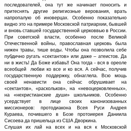
последователей, она тут же начинает поносить и
притеснять другие религиозные верования, врать
напропалую об иноверцах. Особенно показательно
видно это на примере Московской патриархии, бывшей
и вновь ставшей государственной церковвью в России.
При советской власти, особенно после Великой
Отечественной войны, православная церковь была
нижен травы, тише воды. Чтобы она позволила себе
пубдично ругать «сектантов» или даже – атеистов. Да
ни в жисть! Да Боже избавь!! Она тогда - вся в ореоле
всеобщей любви ко все и ко вся. А сейчас, получив
государственную поддержку, обнаглела. Всю мощь
своей ненависти она сейчас обрушивает на
«сектантов», «раскольков», на «невоцерковленных»,
на «нехристианские души» школьников. Особенно
усердствует в лице своих канонизованных
миссионеров: протодиакона Всея Руси Андрея
Кураева, почившего в Бозе протоиерея Даниила
Сисоева да пришельца из США Дворкина.
Слушая их лай на всех и на вся к Московской