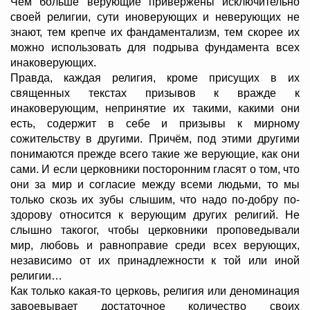
Чем больше верующие привержены исключительно
своей религии, сути иноверующих и неверующих не
знают, тем крепче их фандаментализм, тем скорее их
можно использовать для подрыва фундамента всех
инаковерующих.
Правда, каждая религия, кроме присущих в их
священных текстах призывов к вражде к
инаковерующим, непринятие их такими, какими они
есть, содержит в себе и призывы к мирному
сожительству в другими. Причём, под этими другими
понимаются прежде всего такие же верующие, как они
сами. И если церковники посторонним гласят о том, что
они за мир и согласие между всеми людьми, то мы
только скозь их зубы слышим, что надо по-добру по-
здорову относится к верующим других религий. Не
слышно такогог, чтобы церковники проповедывали
мир, любовь и равноправие среди всех верующих,
независимо от их принадлежности к той или иной
религии…
Как только какая-то церковь, религия или деноминация
завоевывает достаточное количество своих