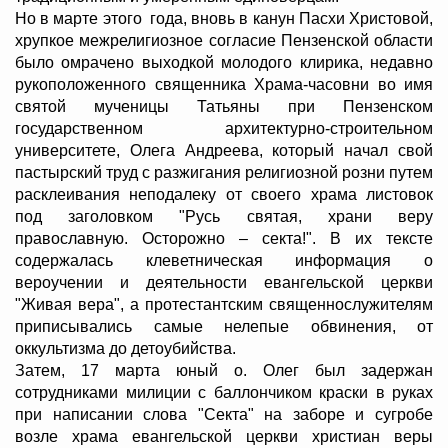
Но в марте этого года, вновь в канун Пасхи Христовой,
хрупкое межрелигиозное согласие Пензенской области
было омрачено выходкой молодого клирика, недавно
рукоположенного священника Храма-часовни во имя
святой мученицы Татьяны при Пензенском
государственном архитектурно-строительном
университете, Олега Андреева, который начал свой
пастырский труд с разжигания религиозной розни путем
расклеивания неподалеку от своего храма листовок
под заголовком "Русь святая, храни веру
православную. Осторожно – секта!". В их тексте
содержалась клеветническая информация о
вероучении и деятельности евангельской церкви
"Живая вера", а протестантским священнослужителям
приписывались самые нелепые обвинения, от
оккультизма до детоубийства.
Затем, 17 марта юный о. Олег был задержан
сотрудниками милиции с баллончиком краски в руках
при написании слова "Секта" на заборе и сугробе
возле храма евангельской церкви христиан веры