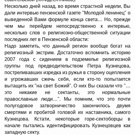
Несколько дней назад, во время страстной недели, Вы
дали интервью пензенской газете "Молодой ленинец" о
выведенной Вами формуле конца света… Но, прежде
чем мы перейдем непосредственно к интервью,
несколько слов о религиозно-общественной ситуации
последних лет в Пензенской области:
Надо заметить, что данный регион вообще богат на
религиозный экстрим. Достаточно вспомнить историю
2007 года с сидением в подземелье религиозной
группы под предводительством Петра Кузнецова,
постреливавших изредка из ружья в сторону оцепления
и угрожавших сжечь себя, если кто-то попытается
вытащить их "на свет Божий". О них Вы сказали что "…
это никакие не сектанты, это нормальные
православные люди…". Мы помним, что это почти
полугодовое затворничество закончилось двумя
смертями и пробитой головой их наставника, самого
Кузнецова. Кстати, некоторые горе-сектоборцы в
начале пытались идентифицировать Кузнецовцев как
западную секту.