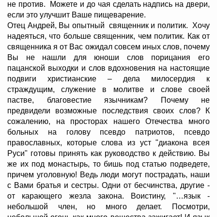
не против. Можете и до чая сделать надпись на двери,
если это улучшит Ваше пищеварение.
Отец Андрей, Вы опытный священник и политик. Хочу
надеяться, что больше священник, чем политик. Как от
священника я от Вас ожидал совсем иных слов, почему
Вы не нашли для юноши слов порицания его
пацанской выходки и слов вдохновения на настоящие
подвиги христианские – дела милосердия к
страждущим, служение в молитве и слове своей
пастве, благовестие язычникам? Почему не
предвидели возможные последствия своих слов? К
сожалению, на просторах нашего Отечества много
больных на голову псевдо патриотов, псевдо
православных, которые слова из уст "диакона всея
Руси" готовы принять как руководство к действию. Вы
же их под монастырь, то бишь под статью подведете,
причем уголовную! Ведь люди могут пострадать, наши
с Вами братья и сестры. Одни от бесчинства, другие -
от карающего жезла закона. Воистину, "…язык -
небольшой член, но много делает. Посмотри,