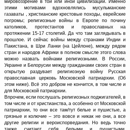
мировоззрение в той или иной цивилизации. Именно
этими мотивами вдохновлялись мусульманские
газаваты , христианские крестовые походы, еврейские
погромы; религиозные войны в Европе по почину
католиков, протестантов и православных на
протяжении 15-17 столетий. Да что там заглядывать в
прошлое. И сейчас войны между странами Индии и
Пакистана, в Шри Ланки (на Цейлоне), между рядом
стран и народов Африки в полном смысле этого слова
можно назвать войнами религиозными. В России,
Украине и Белорусии между гражданами своих стран в
открытую раздувает религиозную войну Русская
православная церковь Московской патриархии. (Об
этом ниже). Всё это добром не кончится, в том числе и
для Московской патриархии.
Впрочем, если послушать религиозных поджигателей, в
том числе и от христианства, а особенно от Московской
патриархии, то они все там/тут белые и пушистые, а
грязные и колючие – это вовсе и никак не они, а все
другие религии и вероиспорведания. Но ведь точно
также считают себя белыми и пушистыми