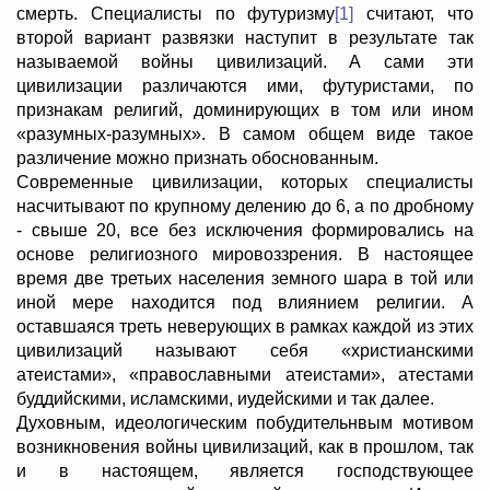
смерть. Специалисты по футуризму
[1]
считают, что
второй вариант развязки наступит в результате так
называемой войны цивилизаций. А сами эти
цивилизации различаются ими, футуристами, по
признакам религий, доминирующих в том или ином
«разумных-разумных». В самом общем виде такое
различение можно признать обоснованным.
Современные цивилизации, которых специалисты
насчитывают по крупному делению до 6, а по дробному
- свыше 20, все без исключения формировались на
основе религиозного мировоззрения. В настоящее
время две третьих населения земного шара в той или
иной мере находится под влиянием религии. А
оставшаяся треть неверующих в рамках каждой из этих
цивилизаций называют себя «христианскими
атеистами», «православными атеистами», атестами
буддийскими, исламскими, иудейскими и так далее.
Духовным, идеологическим побудительнвым мотивом
возникновения войны цивилизаций, как в прошлом, так
и в настоящем, является господствующее