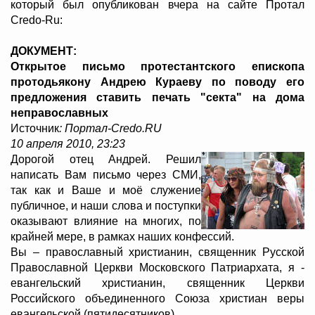
который был опубликован вчера на сайте Протал
Credo-Ru:
ДОКУМЕНТ:
Открытое письмо протестантского епископа
протодьякону Андрею Кураеву по поводу его
предложения ставить печать "секта" на дома
неправославных
Источник
: Портал-Credo.RU
10 апреля 2010, 23:23
Дорогой отец Андрей. Решил
написать Вам письмо через СМИ,
так как и Ваше и моё служение
публичное, и наши слова и поступки
оказывают влияние на многих, по
крайней мере, в рамках наших конфессий.
Вы – православный христианин, священник Русской
Православной Церкви Московского Патриархата, я -
евангельский христианин, священник Церкви
Российского объединенного Союза христиан веры
евангельской (пятидесятников).