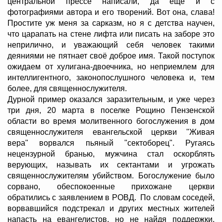
центральной прессе написали, да еще и с
фотографиями автора и его творений. Вот она, слава!
Простите уж меня за сарказм, но я с детства научен,
что царапать на стене лифта или писать на заборе это
неприлично, и уважающий себя человек такими
деяниями не пятнает своё доброе имя. Такой поступок
ожидаем от хулигана-двоечника, но неприемлем для
интеллигентного, законопослушного человека и, тем
более, для священнослужителя.
Дурной пример оказался заразительным, и уже через
три дня, 20 марта в поселке Рощино Пензенской
области во время молитвенного богослужения в дом
священнослужителя евангельской церкви "Живая
вера" ворвался пьяный "сектоборец". Ругаясь
нецензурной бранью, мужчина стал оскорблять
верующих, называть их сектантами и угрожать
священнослужителям убийством. Богослужение было
сорвано, обеспокоенные прихожане церкви
обратились с заявлением в РОВД. По словам соседей,
ворвавшийся подстрекал и других местных жителей
напасть на евангелистов, но не найдя поддержки,