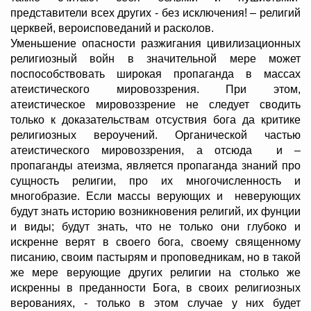
представители всех других - без исключения! – религий
церквей, вероисповеданий и расколов.
Уменьшение опасности разжигания цивилизационных
религиозный войн в значительной мере может
поспособствовать широкая пропаганда в массах
атеистического мировоззрения. При этом,
атеистическое мировоззрение не следует сводить
только к доказательствам отсуствия бога да критике
религиозных вероучений. Органической частью
атеистического мировоззрения, а отсюда и –
пропаганды атеизма, является пропаганда знаний про
сущность религии, про их многочисленность и
многобразие. Если массы верующих и неверующих
будут знать историю возникновения религий, их фунции
и виды; будут знать, что не только они глубоко и
искренне верят в своего бога, своему священному
писанию, своим пастырям и проповедникам, но в такой
же мере верующие других религии на столько же
искренны в преданности Бога, в своих религиозных
верованиях, - только в этом случае у них будет