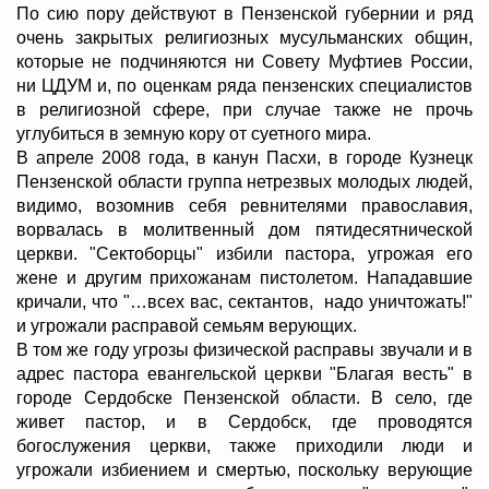
По сию пору действуют в Пензенской губернии и ряд
очень закрытых религиозных мусульманских общин,
которые не подчиняются ни Совету Муфтиев России,
ни ЦДУМ и, по оценкам ряда пензенских специалистов
в религиозной сфере, при случае также не прочь
углубиться в земную кору от суетного мира.
В апреле 2008 года, в канун Пасхи, в городе Кузнецк
Пензенской области группа нетрезвых молодых людей,
видимо, возомнив себя ревнителями православия,
ворвалась в молитвенный дом пятидесятнической
церкви. "Сектоборцы" избили пастора, угрожая его
жене и другим прихожанам пистолетом. Нападавшие
кричали, что "…всех вас, сектантов, надо уничтожать!"
и угрожали расправой семьям верующих.
В том же году угрозы физической расправы звучали и в
адрес пастора евангельской церкви "Благая весть" в
городе Сердобске Пензенской области. В село, где
живет пастор, и в Сердобск, где проводятся
богослужения церкви, также приходили люди и
угрожали избиением и смертью, поскольку верующие