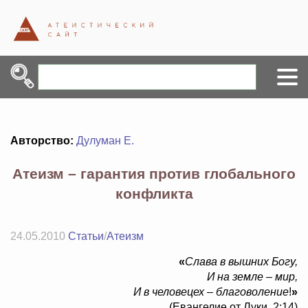
Авторство:
Дулуман Е.
Атеизм – гарантия против глобального
конфликта
24.05.2010
Статьи
/
Атеизм
«
Слава в вышних Богу,
И на земле – мир,
И в человецех – благоволение
!
»
(Евангелие от Луки, 2:14)