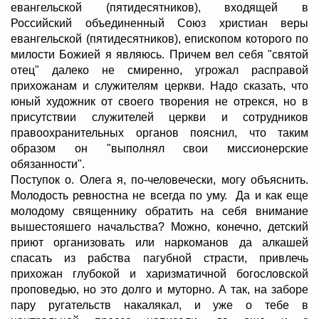
евангельской (пятидесятников), входящей в
Российский объединенный Союз христиан веры
евангельской (пятидесятников), епископом которого по
милости Божией я являюсь. Причем вел себя "святой
отец" далеко не смиренно, угрожал расправой
прихожанам и служителям церкви. Надо сказать, что
юный художник от своего творения не отрекся, но в
присутствии служителей церкви и сотрудников
правоохранительных органов пояснил, что таким
образом он "выполнял свои миссионерские
обязанности".
Поступок о. Олега я, по-человечески, могу объяснить.
Молодость ревностна не всегда по уму. Да и как еще
молодому священнику обратить на себя внимание
вышестояшего начальства? Можно, конечно, детский
приют организовать или наркоманов да алкашей
спасать из рабства пагубной страсти, привлечь
прихожан глубокой и харизматичной богословской
проповедью, но это долго и муторно. А так, на заборе
пару ругательств накалякал, и уже о тебе в