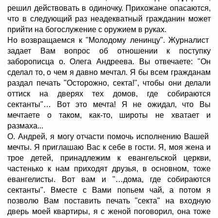
решил действовать в одиночку. Прихожане опасаются,
что в следующий раз неадекватный гражданин может
прийти на богослужение с оружием в руках.
Но возвращаемся к "Молодому ленинцу". Журналист
задает Вам вопрос об отношении к поступку
заборописца о. Олега Андреева. Вы отвечаете: "Он
сделал то, о чем я давно мечтал. Я бы всем гражданам
раздал печать "Осторожно, секта!", чтобы они делали
оттиск на дверях тех домов, где собираются
сектанты"… Вот это мечта! Я не ожидал, что Вы
мечтаете о таком, как-то, широты не хватает и
размаха...
О. Андрей, я могу отчасти помочь исполнению Вашей
мечты. Я приглашаю Вас к себе в гости. Я, моя жена и
трое детей, принадлежим к евангельской церкви,
частенько к нам приходят друзья, в основном, тоже
евангелисты. Вот вам и "…дома, где собираются
сектанты". Вместе с Вами попьем чай, а потом я
позволю Вам поставить печать "секта" на входную
дверь моей квартиры, я с женой поговорил, она тоже