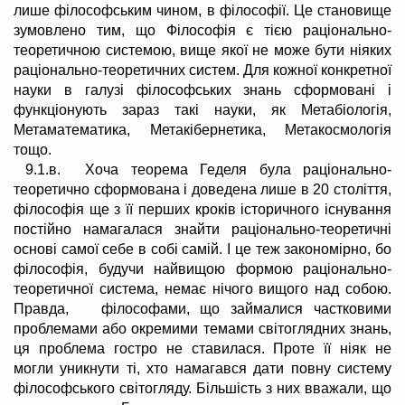
лише філософським чином, в філософії. Це становище
зумовлено тим, що Філософія є тією раціонально-
теоретичною системою, вище якої не може бути ніяких
раціонально-теоретичних систем. Для кожної конкретної
науки в галузі філософських знань сформовані і
функціонують зараз такі науки, як Метабіологія,
Метаматематика, Метакібернетика, Метакосмологія
тощо.
9.1.в. Хоча теорема Геделя була раціонально-
теоретично сформована і доведена лише в 20 століття,
філософія ще з її перших кроків історичного існування
постійно намагалася знайти раціонально-теоретичні
основі самої себе в собі самій. І це теж закономірно, бо
філософія, будучи найвищою формою раціонально-
теоретичної система, немає нічого вищого над собою.
Правда, філософами, що займалися частковими
проблемами або окремими темами світоглядних знань,
ця проблема гостро не ставилася. Проте її ніяк не
могли уникнути ті, хто намагався дати повну систему
філософського світогляду. Більшість з них вважали, що