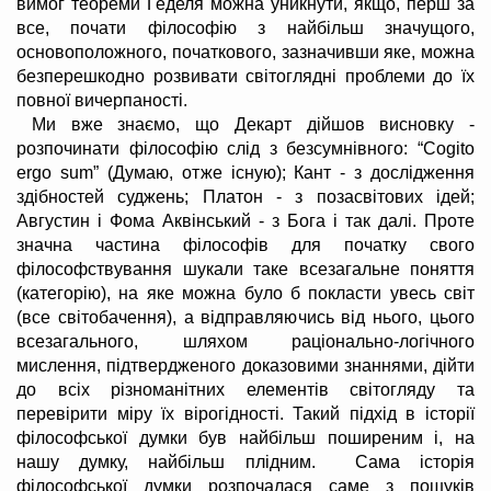
вимог теореми Геделя можна уникнути, якщо, перш за
все, почати філософію з найбільш значущого,
основоположного, початкового, зазначивши яке, можна
безперешкодно розвивати світоглядні проблеми до їх
повної вичерпаності.
Ми вже знаємо, що Декарт дійшов висновку -
розпочинати філософію слід з безсумнівного: “Cogito
ergo sum” (Думаю, отже існую); Кант - з дослідження
здібностей суджень; Платон - з позасвітових ідей;
Августин і Фома Аквінський - з Бога і так далі. Проте
значна частина філософів для початку свого
філософствування шукали таке всезагальне поняття
(категорію), на яке можна було б покласти увесь світ
(все світобачення), а відправляючись від нього, цього
всезагального, шляхом раціонально-логічного
мислення, підтвердженого доказовими знаннями, дійти
до всіх різноманітних елементів світогляду та
перевірити міру їх вірогідності. Такий підхід в історії
філософської думки був найбільш поширеним і, на
нашу думку, найбільш плідним. Сама історія
філософської думки розпочалася саме з пошуків