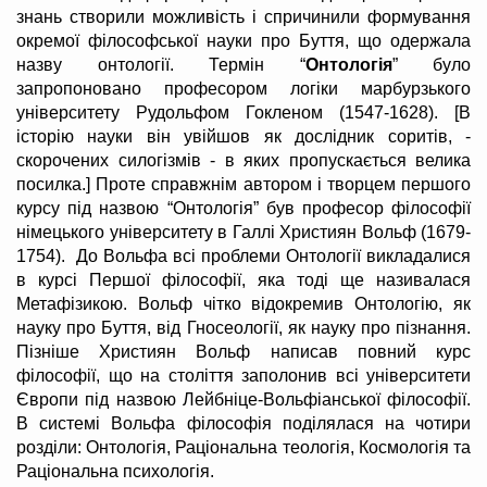
знань створили можливість і спричинили формування
окремої філософської науки про Буття, що одержала
назву онтології. Термін “
Онтологія
” було
запропоновано професором логіки марбурзького
університету Рудольфом Гокленом (1547-1628). [В
історію науки він увійшов як дослідник соритів, -
скорочених силогізмів - в яких пропускається велика
посилка.] Проте справжнім автором і творцем першого
курсу під назвою “Онтологія” був професор філософії
німецького університету в Галлі Християн Вольф (1679-
1754). До Вольфа всі проблеми Онтології викладалися
в курсі Першої філософії, яка тоді ще називалася
Метафізикою. Вольф чітко відокремив Онтологію, як
науку про Буття, від Гносеології, як науку про пізнання.
Пізніше Християн Вольф написав повний курс
філософії, що на століття заполонив всі університети
Європи під назвою Лейбніце-Вольфіанської філософії.
В системі Вольфа філософія поділялася на чотири
розділи: Онтологія, Раціональна теологія, Космологія та
Раціональна психологія.