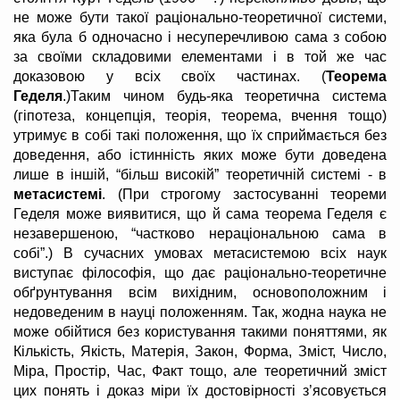
не може бути такої раціонально-теоретичної системи,
яка була б одночасно і несуперечливою сама з собою
за своїми складовими елементами і в той же час
доказовою у всіх своїх частинах. (
Теорема
Геделя
.)Таким чином будь-яка теоретична система
(гіпотеза, концепція, теорія, теорема, вчення тощо)
утримує в собі такі положення, що їх сприймається без
доведення, або істинність яких може бути доведена
лише в іншій, “більш високій” теоретичній системі - в
метасистемі
. (При строгому застосуванні теореми
Геделя може виявитися, що й сама теорема Геделя є
незавершеною, “частково нераціональною сама в
собі”.) В сучасних умовах метасистемою всіх наук
виступає філософія, що дає раціонально-теоретичне
обґрунтування всім вихідним, основоположним і
недоведеним в науці положенням. Так, жодна наука не
може обійтися без користування такими поняттями, як
Кількість, Якість, Матерія, Закон, Форма, Зміст, Число,
Міра, Простір, Час, Факт тощо, але теоретичний зміст
цих понять і доказ міри їх достовірності з’ясовується