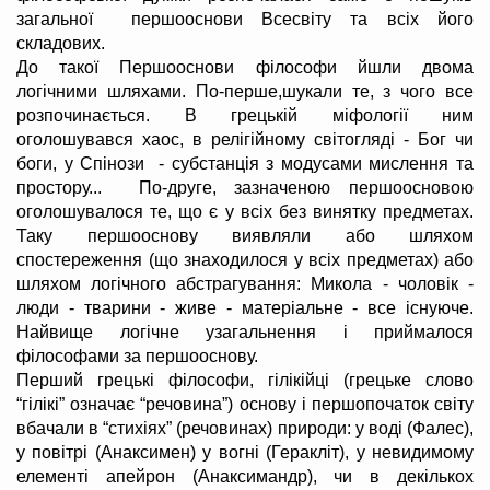
загальної першооснови Всесвіту та всіх його
складових.
До такої Першооснови філософи йшли двома
логічними шляхами. По-перше,шукали те, з чого все
розпочинається. В грецькій міфології ним
оголошувався хаос, в релігійному світогляді - Бог чи
боги, у Спінози - субстанція з модусами мислення та
простору... По-друге, зазначеною першоосновою
оголошувалося те, що є у всіх без винятку предметах.
Таку першооснову виявляли або шляхом
спостереження (що знаходилося у всіх предметах) або
шляхом логічного абстрагування: Микола - чоловік -
люди - тварини - живе - матеріальне - все існуюче.
Найвище логічне узагальнення і приймалося
філософами за першооснову.
Перший грецькі філософи, гілікійці (грецьке слово
“гілікі” означає “речовина”) основу і першопочаток світу
вбачали в “стихіях” (речовинах) природи: у воді (Фалес),
у повітрі (Анаксимен) у вогні (Геракліт), у невидимому
елементі апейрон (Анаксимандр), чи в декількох