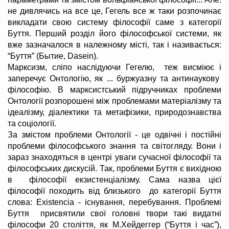
не дивлячись на все це, Гегель все ж таки розпочинає
викладати свою систему філософії саме з категорії
Буття. Перший розділ його філософської системи, як
вже зазначалося в належному місті, так і називається:
“Буття” (Бытие, Dasein).
Марксизм, сліпо наслідуючи Гегелю, теж висміює і
заперечує Онтологію, як ... буржуазну та антинаукову
філософію. В марксистський підручниках проблеми
Онтології розпорошені між проблемами матеріалізму та
ідеалізму, діалектики та метафізики, природознавства
та соціології.
За змістом проблеми Онтології - це одвічні і постійні
проблеми філософського знання та світогляду. Вони і
зараз знаходяться в центрі уваги сучасної філософії та
філософських дискусій. Так, проблеми Буття є вихідною
в філософії екзистенціалізму. Сама назва цієї
філософії походить від близького до категорії Буття
слова: Existencia - існування, перебування. Проблемі
Буття присвятили свої головні твори такі видатні
філософи 20 століття, як М.Хейдеггер (“Буття і час”),