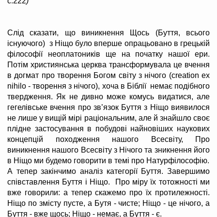
с.222
)
Слід сказати, що виникнення Щось (Буття, всього
існуючого) з Ніщо було вперше опрацьовано в грецькій
філософії неоплатоників ще на початку нашої ери.
Потім християнська церква трансформувала це вчення
в догмат про творення Богом світу з нічого (creation ex
nihilo - творення з нічого), хоча в Біблії немає подібного
твердження. Як не дивно може комусь видатися, але
гегелівське вчення про зв’язок Буття з Ніщо виявилося
не лише у вищій мірі раціональним, але й знайшло своє
плідне застосування в побудові найновіших наукових
концепцій походження нашого Всесвіту, Про
виникнення нашого Всесвіту з Нічого та зникнення його
в Ніщо ми будемо говорити в темі про Натурфілософію.
А тепер закінчимо аналіз категорії Буття. Завершимо
співставлення Буття і Ніщо. Про міру їх тотожності ми
вже говорили: а тепер скажемо про їх протилежності.
Ніщо по змісту пусте, а Бутя - чисте; Ніщо - це нічого, а
Буття - вже щось; Ніщо - немає, а Буття - є.