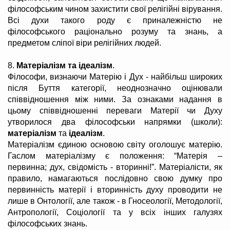
філософським чином захистити свої релігійні вірування.
Всі духи такого роду є приналежністю не
філософського раціонально розуму та знань, а
предметом сліпої віри релігійних людей.
8.
Матеріалізм та ідеалізм
.
Філософи, визнаючи Матерію і Дух - найбільш широких
після Буття категорії, неоднозначно оцінювали
співвідношення між ними. За ознаками надання в
цьому співвідношенні переваги Матерії чи Духу
утворилося два філософськи напрямки (школи):
матеріалізм
та
ідеалізм
.
Матеріалізм єдиною основою світу оголошує матерію.
Гаслом матеріалізму є положення: “Матерія –
первинна; дух, свідомість - вторинні!”. Матеріалісти, як
правило, намагаються послідовно свою думку про
первинність матерії і вторинність духу проводити не
лише в Онтології, але також - в Гносеології, Методології,
Антропології, Соціології та у всіх інших галузях
філософських знань.