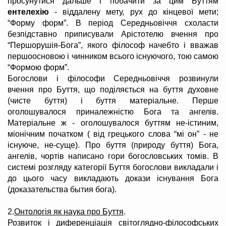
просунутися дальше і побачити за цим Буттям
ентелехію
- віддалену мету, рух до кінцевої мети;
“Форму форм”. В період Середньовіччя схоласти
безпідставно приписували Арістотелю вчення про
“Першорушія-Бога”, якого філософ начебто і вважав
першоосновою і чинником всього існуючого, тою самою
“Формою форм”.
Богослови і філософи Середньовіччя розвинули
вчення про Буття, що поділяється на буття духовне
(чисте буття) і буття матеріальне. Перше
оголошувалося приналежністю Бога та ангелів.
Матеріальне ж - оголошувалося буттям не-істиним,
міонічним початком ( від грецького слова “мі он” - не
існуюче, не-суще). Про буття (природу буття) Бога,
ангелів, чортів написано гори богословських томів. В
системі розгляду категорії Буття богослови викладали і
до цього часу викладають докази існування Бога
(доказательства бытия бога).
2.
Онтологія як наука про Буття
.
Розвиток і диференціація світоглядно-філософських