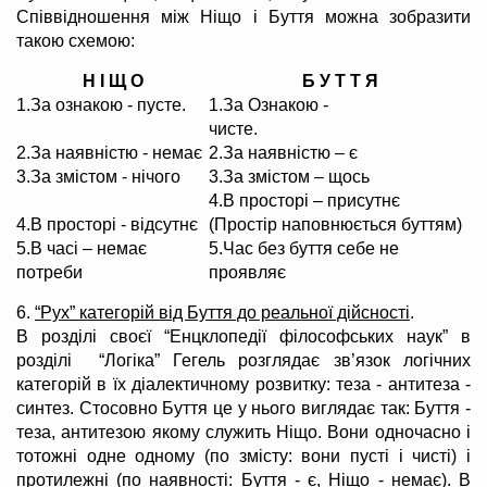
Співвідношення між Ніщо і Буття можна зобразити
такою схемою:
Н І Щ О
Б У Т Т Я
1.За ознакою - пусте.
1.За Ознакою -
чисте.
2.За наявністю - немає
2.За наявністю – є
3.За змістом - нічого
3.За змістом – щось
4.В просторі – присутнє
4.В просторі - відсутнє
(Простір наповнюється буттям)
5.В часі – немає
5.Час без буття себе не
потреби
проявляє
6.
“Рух” категорій від Буття до реальної дійсності
.
В розділі своєї “Енцклопедії філософських наук” в
розділі “Логіка” Гегель розглядає зв’язок логічних
категорій в їх діалектичному розвитку: теза - антитеза -
синтез. Стосовно Буття це у нього виглядає так: Буття -
теза, антитезою якому служить Ніщо. Вони одночасно і
тотожні одне одному (по змісту: вони пусті і чисті) і
протилежні (по наявності: Буття - є, Ніщо - немає). В