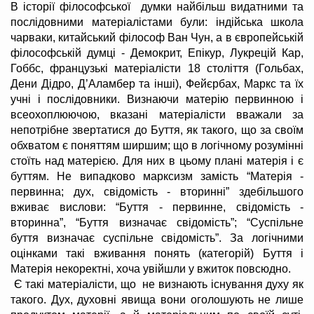
В історії філософської думки найбільш видатними та
послідовними матеріалістами були: індійська школа
чарваки, китайський філософ Ван Чун, а в європейській
філософській думці - Демокрит, Епікур, Лукрецій Кар,
Гоббс, французькі матеріалісти 18 століття (Гольбах,
Дени Дідро, Д’Аламбер та інші), Фейєрбах, Маркс та їх
учні і послідовники. Визнаючи матерію первинною і
всеохоплюючою, вказані матеріалісти вважали за
непотрібне звертатися до Буття, як такого, що за своїм
обхватом є поняттям ширшим; що в логічному розумінні
стоїть над матерією. Для них в цьому плані матерія і є
буттям. Не випадково марксизм замість “Матерія -
первинна; дух, свідомість - вторинні” здебільшого
вживає вислови: “Буття - первинне, свідомість -
вторинна”, “Буття визначає свідомість”; “Суспільне
буття визначає суспільне свідомість”. За логічними
оцінками такі вживання понять (категорій) Буття і
Матерія некоректні, хоча увійшли у вжиток повсюдно.
Є такі матеріалісти, що не визнають існування духу як
такого. Дух, духовні явища вони оголошують не лише