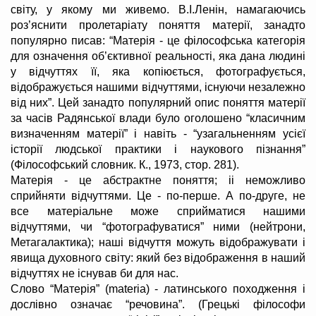
світу, у якому ми живемо. В.І.Ленін, намагаючись
роз’яснити пролетаріату поняття матерії, занадто
популярно писав: “Матерія - це філософська категорія
для означення об’єктивної реальності, яка дана людині
у відчуттях її, яка копіюється, фотографується,
відображується нашими відчуттями, існуючи незалежно
від них”. Цей занадто популярний опис поняття матерії
за часів Радянської влади було оголошено “класичним
визначенням матерії” і навіть - “узагальненням усієї
історії людської практики і наукового пізнання”
(Філософський словник. К., 1973, стор. 281).
Матерія - це абстрактне поняття; іі неможливо
сприйняти відчуттями. Це - по-перше. А по-друге, не
все матеріальне може сприйматися нашими
відчуттями, чи “фотографуватися” ними (нейтрони,
Метагалактика); наші відчуття можуть відображувати і
явища духовного світу: який без відображення в наший
відчуттях не існував би для нас.
Слово “Матерія” (materia) - латинського походження і
дослівно означає “речовина”. (Грецькі філософи