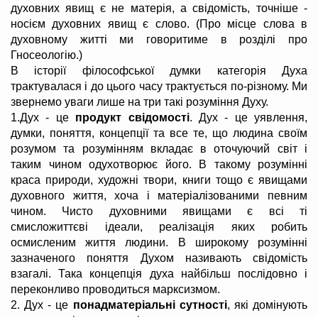
духовних явищ є не матерія, а свідомість, точніше -
носієм духовних явищ є слово. (Про місце слова в
духовному житті ми говоритиме в розділі про
Гносеологію.)
В історії філософської думки категорія Духа
трактувалася і до цього часу трактується по-різному. Ми
звернемо уваги лише на три такі розуміння Духу.
1.Дух - це
продукт свідомості
. Дух - це уявлення,
думки, поняття, концепції та все те, що людина своїм
розумом та розумінням вкладає в оточуючий світ і
таким чином одухотворює його. В такому розумінні
краса природи, художні твори, книги тощо є явищами
духовного життя, хоча і матеріалізованими певним
чином. Чисто духовними явищами є всі ті
смисложиттєві ідеали, реалізація яких робить
осмисленим життя людини. В широкому розумінні
зазначеного поняття Духом називають свідомість
взагалі. Така концепція духа найбільш послідовно і
переконливо проводиться марксизмом.
2. Дух - це
понадматеріальні сутності
, які домінують