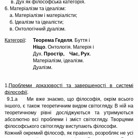
в. Дух як філософська категорія.
6.
Матеріалізм та ідеалізм:
а. Матеріалізм і матеріалісти;
б. Ідеалізм та ідеалісти;
в. Онтологічний дуалізм.
Категорії
:
Теорема Геделя
. Буття і
Ніщо
. Онтологія. Матерія і
Дух.
Простір, Час, Рух
.
Матеріалізм, ідеалізм.
Дуалізм.
1.
Проблеми доказовості та завершеності в системі
філософії
.
9.1.а Ми вже знаємо, що філософія, окрім всього
іншого, є також теоретичним видом світогляду. В ній на
теоретичному рівні досліджуються та утримуються
абсолютно всі проблеми і зміст світогляду. Творцями
філософського світогляду виступають філософи.
Кожний окремий філософ, як правило, розробляє не усі