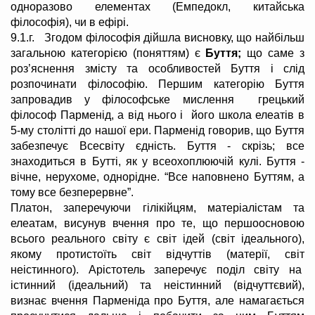
одноразово елементах (Емпедокл, китайська
філософія), чи в ефірі.
9.1.г. Згодом філософія дійшла висновку, що найбільш
загальною категорією (поняттям) є
Буття;
що саме з
роз’яснення змісту та особливостей Буття і слід
розпочинати філософію. Першим категорію Буття
запровадив у філософське мислення грецький
філософ Парменід, а від нього і його школа елеатів в
5-му столітті до нашої ери. Парменід говорив, що Буття
забезпечує Всесвіту єдність. Буття - скрізь; все
знаходиться в Бутті, як у всеохоплюючій кулі. Буття -
вічне, нерухоме, однорідне. “Все наповнено Буттям, а
тому все безперервне”.
Платон, заперечуючи гілікійцям, матеріалістам та
елеатам, висунув вчення про те, що першоосновою
всього реального світу є світ ідей (світ ідеального),
якому протистоїть світ відчуттів (матерії, світ
неістинного). Арістотель заперечує поділ світу на
істинний (ідеальний) та неістинний (відчуттєвий),
визнає вчення Парменіда про Буття, але намагається