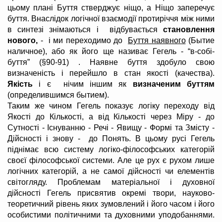
цьому плані Буття стверджує ніщо, а Ніщо заперечує
буття. Внаслідок логічної взаємодії протиріччя між ними
в синтезі знімаються і відбувається
становлення
нового,
- і ми переходимо до
Буття наявного
(Бытие
наличное), або як його ще називає Гегель - “в-собі-
буття” (§90-91) . Наявне буття здобуло свою
визначеність і перейшло в стан якості (качества).
Якість
і є нічим іншим як
визначеним буттям
(определившимся бытием).
Таким же чином Гегель показує логіку переходу від
Якості до Кількості, а від Кількості через Міру - до
Сутності - Існуванню - Речі - Явищу - Формі та Змісту -
Дійсності і знову - до Понять. В цьому русі Гегель
піднімає всю систему логіко-філософських категорій
своєї філософської системи. Але це рух є рухом лише
логічних категорій, а не самої дійсності чи елементів
світогляду. Проблемам матеріальної і духовної
дійсності Гегель присвятив окремі твори, науково-
теоретичний рівень яких зумовлений і його часом і його
особистими політичними та духовними уподобаннями.