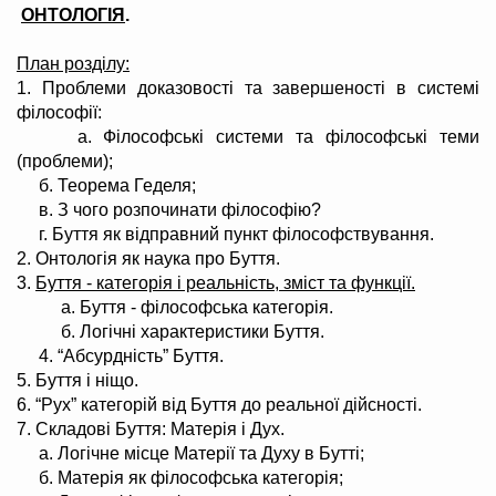
ОНТОЛОГІЯ
.
План розділу:
1. Проблеми доказовості та завершеності в системі
філософії:
а. Філософські системи та філософські теми
(проблеми);
б. Теорема Геделя;
в. З чого розпочинати філософію?
г. Буття як відправний пункт філософствування.
2. Онтологія як наука про Буття.
3.
Буття - категорія і реальність, зміст та функції.
а. Буття - філософська категорія.
б. Логічні характеристики Буття.
4. “Абсурдність” Буття.
5. Буття і ніщо.
6. “Рух” категорій від Буття до реальної дійсності.
7. Складові Буття: Матерія і Дух.
а. Логічне місце Матерії та Духу в Бутті;
б. Матерія як філософська категорія;