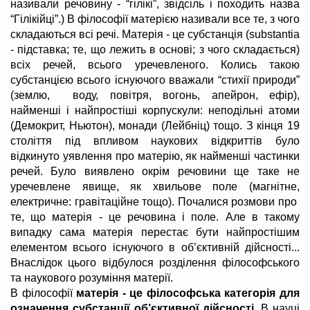
називали речовину - “гілікі”, звідсіль і походить назва
“Гілікійці”.) В філософії матерією називали все те, з чого
складаються всі речі. Матерія - це субстанція (substantia
- підставка; те, що лежить в основі; з чого складається)
всіх речей, всього уречевленого. Колись такою
субстанцією всього існуючого вважали “стихії природи”
(землю, воду, повітря, вогонь, апейрон, ефір),
найменші і найпростіші корпускули: неподільні атоми
(Демокрит, Ньютон), монади (Лейбніц) тощо. З кінця 19
століття під впливом наукових відкриттів було
відкинуто уявлення про матерію, як найменші частинки
речей. Було виявлено окрім речовини ще таке не
уречевлене явище, як хвильове поле (магнітне,
електричне: гравітаційне тощо). Почалися розмови про
те, що матерія - це речовина і поле. Але в такому
випадку сама матерія перестає бути найпростішим
елементом всього існуючого в об’єктивній дійсності...
Внаслідок цього відбулося розділення філософського
та наукового розуміння матерії.
В філософії
матерія - це філософська категорія для
означення субстанції об’єктивної дійсності
. В науці