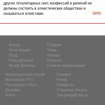
других тоталитарных сект, конфессий и религий не
должны состоять в атеистических обществах и
называться атеистами.
Форум
Рубрики
Регистрация
Темы
Вход
Авторы
Изба-Дебатня
Новости
Музей Дебатни
Свежие комментарии
Новый русский атеизм
Галерея
Материалы РГО
Юмор
Поговорим о боге
Анекдоты
Дулуман
Страница Иисуса
Книги
Танцующий Иисус