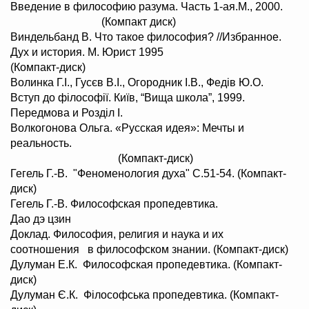
Введение в философию разума. Часть 1-ая.М., 2000.
(Компакт диск)
Виндельбанд В. Что такое философия? //Избранное.
Дух и история. М. Юрист 1995
(Компакт-диск)
Волинка Г.І., Гусєв В.І., Огородник І.В., Федів Ю.О.
Вступ до філософії. Київ, “Вища школа”, 1999.
Передмова и Розділ І.
Волкогонова Ольга. «Русская идея»: Мечты и
реальность.
(Компакт-диск)
Гегель Г.-В. "Феноменология духа" C.51-54. (Компакт-
диск)
Гегель Г.-В. Философская пропедевтика.
Дао дэ цзин
Доклад. Философия, религия и наука и их
соотношения в философском знании. (Компакт-диск)
Дулуман Е.К. Философская пропедевтика. (Компакт-
диск)
Дулуман Є.К. Філософська пропедевтика. (Компакт-