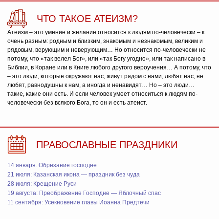
ЧТО ТАКОЕ АТЕИЗМ?
Атеизм – это умение и желание относится к людям по-человечески – к
очень разным: родным и близким, знакомым и незнакомым, великим и
рядовым, верующим и неверующим… Но относится по-человечески не
потому, что «так велел Бог», или «так Богу угодно», или так написано в
Библии, в Коране или в Книге любого другого вероучения… А потому, что
– это люди, которые окружают нас, живут рядом с нами, любят нас, не
любят, равнодушны к нам, а иногда и ненавидят… Но – это люди…
такие, какие они есть. И если человек умеет относиться к людям по-
человечески без всякого Бога, то он и есть атеист.
ПРАВОСЛАВНЫЕ ПРАЗДНИКИ
14 января: Обрезание господне
21 июля: Казанская икона — праздник без чуда
28 июля: Крещение Руси
19 августа: Преображение Господне — Яблочный спас
11 сентября: Усекновение главы Иоанна Предтечи