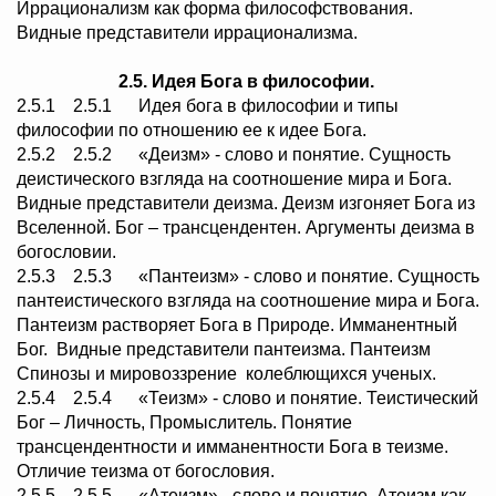
Иррационализм как форма философствования.
Видные представители иррационализма.
2.5. Идея Бога в философии.
2.5.1 2.5.1 Идея бога в философии и типы
философии по отношению ее к идее Бога.
2.5.2 2.5.2 «Деизм» - слово и понятие. Сущность
деистического взгляда на соотношение мира и Бога.
Видные представители деизма. Деизм изгоняет Бога из
Вселенной. Бог – трансцендентен. Аргументы деизма в
богословии.
2.5.3 2.5.3 «Пантеизм» - слово и понятие. Сущность
пантеистического взгляда на соотношение мира и Бога.
Пантеизм растворяет Бога в Природе. Имманентный
Бог. Видные представители пантеизма. Пантеизм
Спинозы и мировоззрение колеблющихся ученых.
2.5.4 2.5.4 «Теизм» - слово и понятие. Теистический
Бог – Личность, Промыслитель. Понятие
трансцендентности и имманентности Бога в теизме.
Отличие теизма от богословия.
2.5.5 2.5.5 «Атеизм» - слово и понятие. Атеизм как