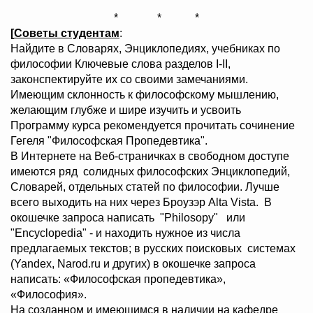
* * *
[
Советы
студентам
:
Найдите в Словарях, Энциклопедиях, учебниках по
философии Ключевые слова разделов І-ІІ,
законспектируйте их со своими замечаниями.
Имеющим склонность к философскому мышлению,
желающим глубже и шире изучить и усвоить
Программу курса рекомендуется прочитать сочинение
Гегеля "Философская Пропедевтика".
В Интернете на Веб-страничках в свободном доступе
имеются ряд солидных философских Энциклопедий,
Словарей, отдельных статей по философии. Лучше
всего выходить на них через Броузэр Alta Vista. В
окошечке запроса написать "Philosopy" или
"Encyclopedia" - и находить нужное из числа
предлагаемых текстов; в русских поисковых системах
(Yandex, Narod.ru и других) в окошечке запроса
написать: «Философская пропедевтика»,
«Философия».
На созданном и имеющимся в наличии на кафедре