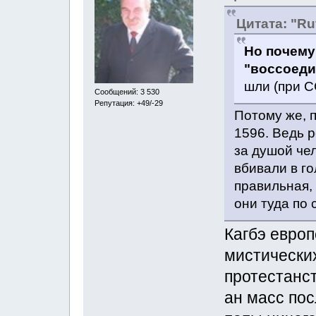
Цитата: "Ru
Но почему
"воссоед
шли (при 
Сообщений: 3 530
Репутация: +49/-29
Потому же, 
1596. Ведь 
за душой чел
вбивали в го
правильная, 
они туда по 
Кагбэ европ
мистически
протестанст
ан масс пос