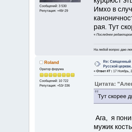
курфюст этц
Сообщений: 3 530
Имхо в случ
Репутация: +49/-29
каноничнос
рая. Тут ск
«
Последнее редактирова
На любой вопрос даю лю
Re: Священный 
Roland
Русской церкви.
Оратор форума
«
Ответ #7 :
17 Ноябрь, 2
Сообщений: 10 722
Цитата: "Алe
Репутация: +53/-336
Тут скорее 
Ага, я пони
мужик кость