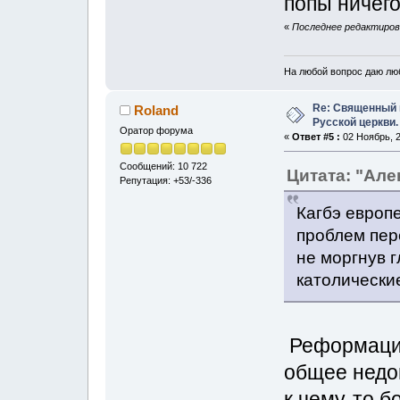
попы ничего
«
Последнее редактирова
На любой вопрос даю лю
Re: Священный 
Roland
Русской церкви.
Оратор форума
«
Ответ #5 :
02 Ноябрь, 2
Сообщений: 10 722
Цитата: "Алe
Репутация: +53/-336
Кагбэ европ
проблем пер
не моргнув г
католические
Реформация
общее недов
к чему-то б