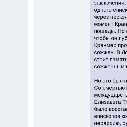
заключении,
одного еписк
через нескол
момент Кран
пощады. Но 
чтобы он пу
Кранмер про
сожжен. В Л
стоит памят
сожженным п
Но это был 
Со смертью 
междуцарств
Елизавета Тю
было восста
епископов к
иерархию, р