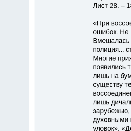
Лист 28. – 1
«При воссо
ошибок. Не 
Вмешалась 
полиция... 
Многие при
появились 
лишь на бум
существу те
воссоедине
лишь дичали
зарубежью,
духовными 
уловок». «Д