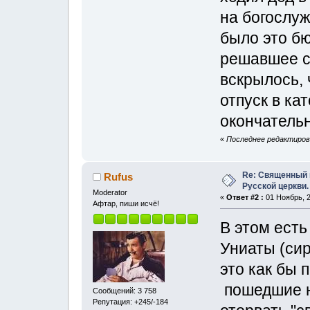
на богослуж
было это б
решавшее с
вскрылось, 
отпуск в ка
окончательн
«
Последнее редактирова
Re: Священный 
Rufus
Русской церкви.
Moderator
«
Ответ #2 :
01 Ноябрь, 2
Афтар, пиши исчё!
В этом есть
Униаты (сир
это как бы 
пошедшие н
Сообщений: 3 758
Репутация: +245/-184