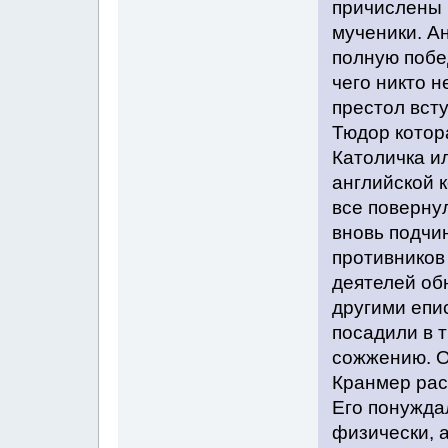
причислены 
мученики. А
полную побе
чего никто н
престол вст
Тюдор котор
Католичка и
английской к
все поверну
вновь подчи
противников 
деятелей об
другими епи
посадили в т
сожжению. О
Кранмер рас
Его понуждал
физически, а