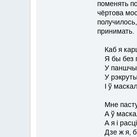
поменять по
чёртова мос
получилось,
принимать.
Каб я карш
Я бы без п
У паншчыну
У рэкруты 
І ў маскалі
Мне пастуш
А ў маскал
А я і расці
Дзе ж я, б