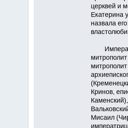
церквей и 
Екатерина у
назвала ег
властолюби
Императри
митрополит
митрополит
архиеписко
(Кременецки
Кринов, епи
Каменский)
Вальковски
Мисаил (Чир
императрице