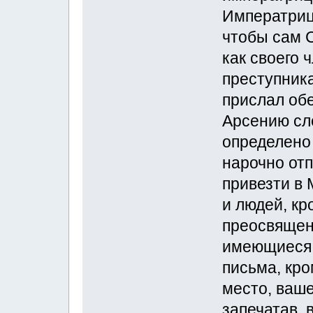
Императриц
чтобы сам 
как своего 
преступника
прислал обе
Арсению сл
определено
нарочно от
привезти в 
и людей, к
преосвященс
имеющиеся 
письма, кро
место, ваш
запечатав, 