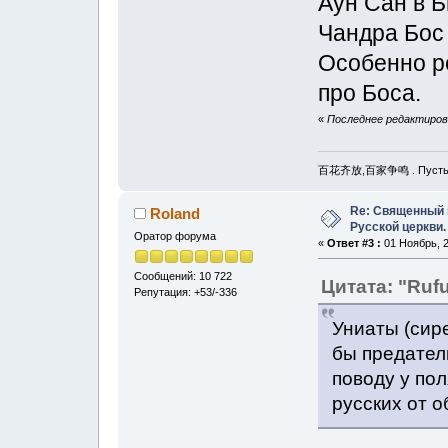
Аун Сан в Б
Чандра Бос 
Особенно р
про Боса.
«
Последнее редактирова
百花齐放,百家争鸣 . Пусть рас
Re: Священный 
Roland
Русской церкви.
Оратор форума
«
Ответ #3 :
01 Ноябрь, 2
Сообщений: 10 722
Цитата: "Ruf
Репутация: +53/-336
Униаты (сире
бы предател
поводу у по
русских от о