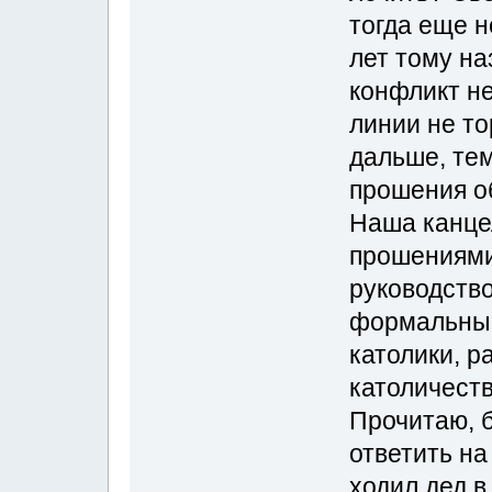
тогда еще н
лет тому на
конфликт не
линии не то
дальше, те
прошения об
Наша канце
прошениями
руководство
формальные
католики, р
католичеств
Прочитаю, б
ответить н
ходил дед в