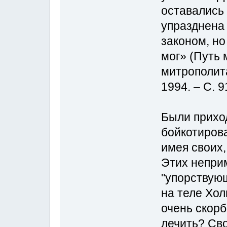
оставались
упразднена 
законом, но
мог» (Путь
митрополита
1994. – С. 9
Были приход
бойкотирова
имея своих,
Этих непри
"упорствую
на теле Хол
очень скорб
лечить? Св