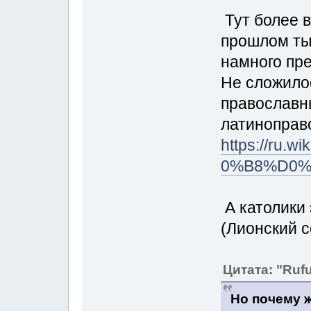
Тут более в
прошлом ты
намного пр
Не сложилос
православн
латиноправо
https://ru.w
0%B8%D0%
А католики
(Лионский с
Цитата: "Ruf
Но почему 