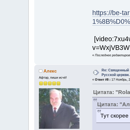
https://be-ta
1%8B%D0
[video:7xu4
v=WxjVB3Wq
«
Последнее редактирова
Re: Священный 
Алeкс
Русской церкви.
Афтар, пиши исчё!
«
Ответ #8 :
17 Ноябрь, 2
Цитата: "Rol
Цитата: "Ал
Тут скорее