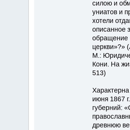
силою и об
униатов и п
хотели отд
описанное 
обращение 
церкви»?» (
М.: Юридиче
Кони. На жиз
513)
Характерна 
июня 1867 г
губерний: «
православн
древнюю вер