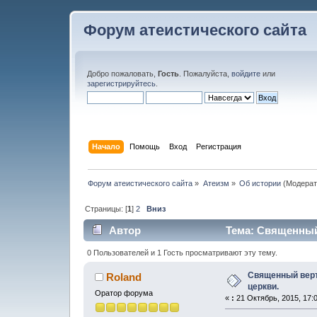
Форум атеистического сайта
Добро пожаловать,
Гость
. Пожалуйста,
войдите
или
зарегистрируйтесь
.
Начало
Помощь
Вход
Регистрация
Форум атеистического сайта
»
Атеизм
»
Об истории
(Модерат
Страницы: [
1
]
2
Вниз
Автор
Тема: Священный 
11876 раз)
0 Пользователей и 1 Гость просматривают эту тему.
Священный верт
Roland
церкви.
Оратор форума
«
:
21 Октябрь, 2015, 17: