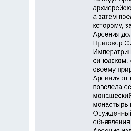
архиерейско
а затем пре
которому, з
Арсения до
Приговор С
Императрица
синодском,
своему при
Арсения от 
повелела ос
монашеский 
монастырь 
Осужденный
объявления 
Арсения изв