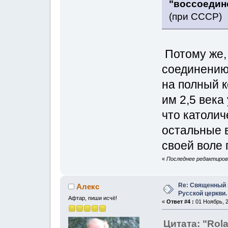
"воссоедин
(при СССР)
Потому же,
соединению 
на полный к
им 2,5 века
что католич
остальные в
своей воле 
«
Последнее редактирова
Re: Священный 
Алeкс
Русской церкви.
Афтар, пиши исчё!
«
Ответ #4 :
01 Ноябрь, 2
Цитата: "Rol