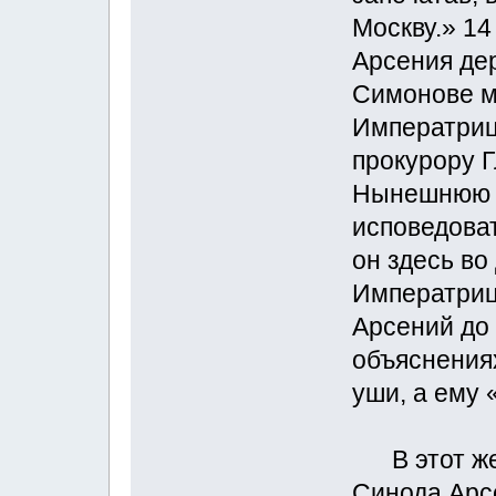
Москву.» 14
Арсения де
Симонове м
Императриц
прокурору Г
Нынешнюю н
исповедоват
он здесь во
Императриц
Арсений до 
объяснения
уши, а ему 
В этот же 
Синода Арс