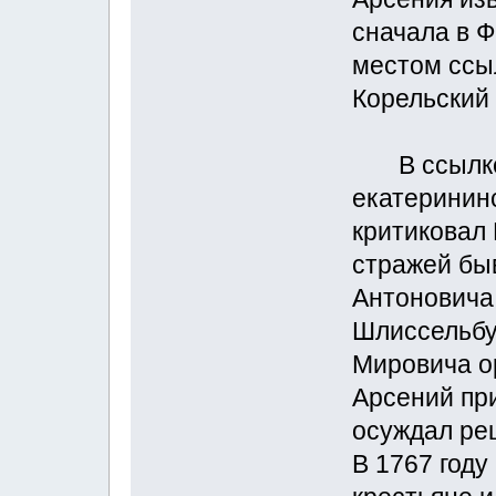
сначала в 
местом ссы
Корельский
В ссылке п
екатерининс
критиковал 
стражей бы
Антоновича,
Шлиссельбу
Мировича о
Арсений пр
осуждал реш
В 1767 году