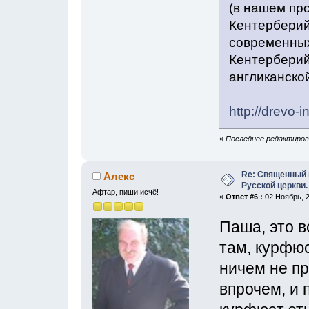
(в нашем пр
Кентерберий
современных
Кентерберий
англиканско
http://drevo-i
«
Последнее редактирова
Re: Священный 
Алeкс
Русской церкви.
Афтар, пиши исчё!
«
Ответ #6 :
02 Ноябрь, 2
Паша, это 
там, курфюс
ничем не пр
впрочем, и 