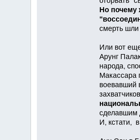
оторвать "с
Но почему 
"воссоеди
смерть шли
Или вот ещ
Арунг Палак
народа, сп
Макассара г
воевавший 
захватчиков
националь
сделавшим д
И, кстати, 