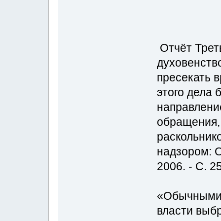
Отчёт Треть
духовенство
пресекать в
этого дела 
направление
обращения,
раскольнико
надзором: О
2006. - С. 2
«Обычными 
власти выб