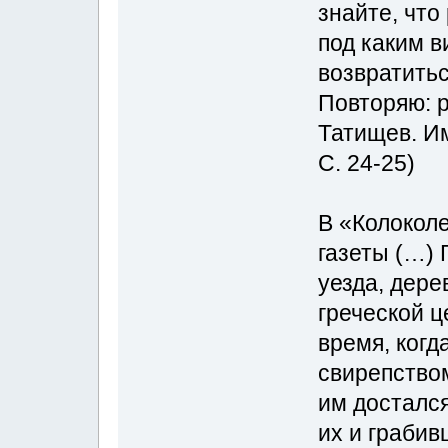
знайте, что
под каким в
возвратитьс
Повторяю: р
Татищев. Им
С. 24-25)
В «Колоколе
газеты (…) 
уезда, дере
греческой ц
время, когд
свирепством
им досталс
их и грабив