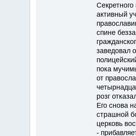
Секретного 
активный уч
православи
спине безз
гражданско
заведовал 
полицейский
пока мучим
от правосла
четырнадца
розг отказа
Его снова н
страшной бо
церковь вос
- прибавляе