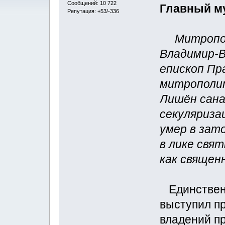
Сообщений: 10 722
Главный му
Репутация: +53/-336
Митропол
Владимир-В
епископ Пр
митрополит
Лишён сана
секуляриза
умер в зато
в лике свя
как священ
Единственн
выступил п
владений пр