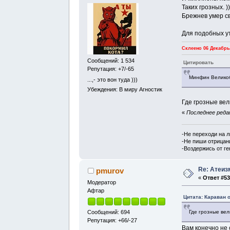
Таких грозных. )
Брежнев умер с
Для подобных у
Склеено 06 Декабрь,
Сообщений: 1 534
Цитировать
Репутация: +7/-65
Минфин Великоб
...,- это вон туда )))
Убеждения: В миру Агностик
Где грозные ве
«
Последнее редак
-Не переходи на 
-Не пиши отрицан
-Воздержись от г
Re: Атеиз
pmurov
«
Ответ #53
Модератор
Афтар
Цитата: Караван о
Где грозные ве
Сообщений: 694
Репутация: +66/-27
Вам конечно не 