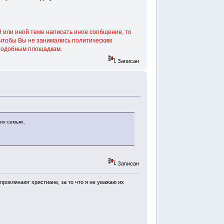
 или иной теме написать иное сообщение, то
 чтобы Вы не занимались политическим
 подобным площадкам.
Записан
их семьях.
Записан
проклинают христиане, за то что я не уважаю их