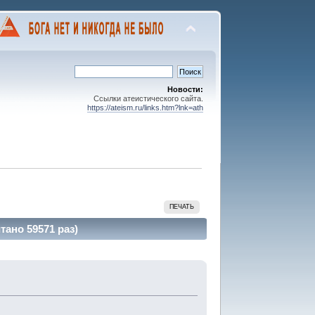
Новости:
Ссылки атеистического сайта.
https://ateism.ru/links.htm?lnk=ath
ПЕЧАТЬ
ано 59571 раз)