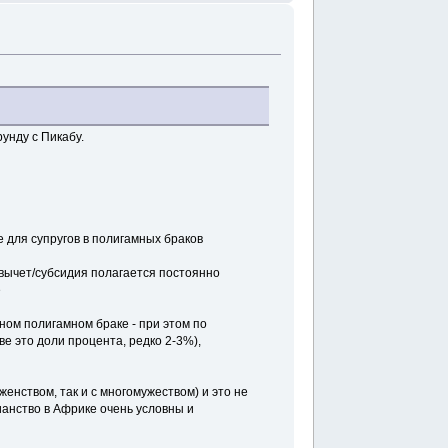
унду с Пикабу.
 для супругов в полигамных браков
о вычет/субсидия полагается постоянно
е
ом полигамном браке - при этом по
ве это доли процента, редко 2-3%),
енством, так и с многомужеством) и это не
тианство в Африке очень условны и