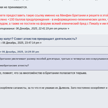
ки не принимаются.
жете предоставить такую ссылку именно на Минфин Британии и решите в этой
слено +100 баллов предупреждения - в информационно-гигиенических целях,
удом, а также не постили на форуме всякий клинический бред с Пикабу и им
тирование: 06 Декабрь, 2025, 22:41:19 pm от pmurov
»
му капут? Совет атеистов прекращает деятельность?
 :
06 Декабрь, 2025, 23:47:14 pm »
т 06 Декабрь, 2025, 14:29:30 pm
ритании увеличивает размер пособий для вторых, третьих и четвертых жен в мусульманск
ликобританские атеисты?
аю, помнят, что за многожёнство в Британии полагается тюрьма.
скорбляли сатанисты, за то что я не уважаю их Дьявола. Зато постоянно оскорбляют и 