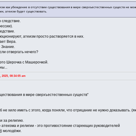
еизм как убеждение в отсутствии существования в мире сверхъестественных существ не мож
ек, атеизм будет существовать.
о следствие.
ессии).
ледствие.
юционируют, атеизм просто растворяется в них.
ает Вера.
 Знание.
если отвергать нечего?
 это Шерочка с Машерочкой.
ы...
 2025, 08:34:05 am
уществования в мире сверхъестественных существ"
 не хило иметь с этого, когда поняли, что отрицание не нужно доказывать. (я
и за религию.
 атеизма и религии - это противостояние стареющих руководителей
й
) молодёжи.