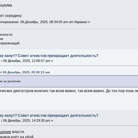
оциума.
т середину.
тирование: 06 Декабрь, 2025, 08:34:05 am от Караван
»
личности
ия
енерализаций
му капут? Совет атеистов прекращает деятельность?
 :
06 Декабрь, 2025, 12:06:57 pm »
т 06 Декабрь, 2025, 05:30:13 am
ли за религию.
еских диктаторов конечно так всем важно, так всем важно. До тех пор пока 
му капут? Совет атеистов прекращает деятельность?
 :
06 Декабрь, 2025, 14:29:30 pm »
шение
власти.
чков идёт на убой...