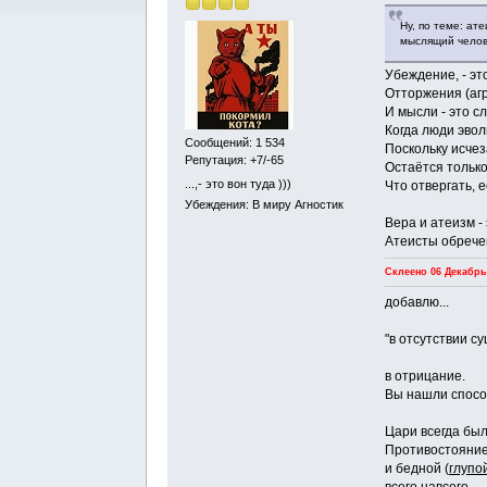
Ну, по теме: ат
мыслящий челов
Убеждение, - эт
Отторжения (агр
И мысли - это с
Когда люди эвол
Сообщений: 1 534
Поскольку исчез
Репутация: +7/-65
Остаётся только
...,- это вон туда )))
Что отвергать, 
Убеждения: В миру Агностик
Вера и атеизм -
Атеисты обречен
Склеено 06 Декабрь,
добавлю...
"в отсутствии с
в отрицание.
Вы нашли способ
Цари всегда был
Противостояние
и бедной (
глупо
всего навсего.