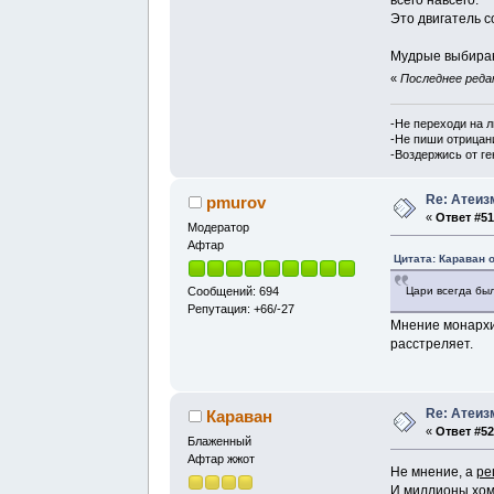
Это двигатель с
Мудрые выбираю
«
Последнее редак
-Не переходи на 
-Не пиши отрицан
-Воздержись от г
Re: Атеиз
pmurov
«
Ответ #51
Модератор
Афтар
Цитата: Караван о
Цари всегда бы
Сообщений: 694
Репутация: +66/-27
Мнение монархич
расстреляет.
Re: Атеиз
Караван
«
Ответ #52
Блаженный
Афтар жжот
Не мнение, а
ре
И миллионы хомя