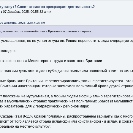
му капут? Совет атеистов прекращает деятельность?
 :
07 Декабрь, 2025, 00:55:32 am »
06 Декабрь, 2025, 23:47:14 pm
аю, помнят, что за многожёнство в Британии полагается тюрьма.
 услышал звон, но не узнал откуда он. Решил перепостить сюда очередную ер
амом деле:
тво финансов, а Министерство труда и занятости Британии
не живыми деньгами, а дает субсидию на жилье или налоговый вычет на жилье
ные браки как в Британии не регистрировались, так и не регистрируются - эт
Британии иностранцам, которые заключили полигамный брак в другой стран
чет положены не мусульманам, а любым людям в официально зарегистрированн
раз в мусульманских странах практически нет полигамных браков (в большинст
и характерны для 2 географических регионов мира:
Сахары (там 8-11% браков полигамны, распространены варианты как с многож
висит от того является страна исламской или христианской - и ислам, и хрис
реально на местную культуру;