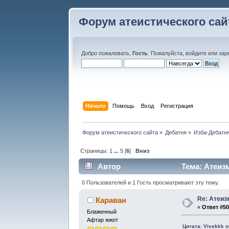
Форум атеистического сай
Добро пожаловать,
Гость
. Пожалуйста,
войдите
или
зар
Начало
Помощь
Вход
Регистрация
Форум атеистического сайта
»
Дебатня
»
Изба-Дебатня
Страницы:
1
...
5
[
6
]
Вниз
Автор
Тема: Атеизм
0 Пользователей и 1 Гость просматривают эту тему.
Re: Атеиз
Караван
«
Ответ #50
Блаженный
Афтар жжот
Цитата: Vivekkk о