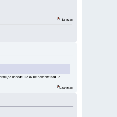
Записан
любящее население их не повесит или не
Записан