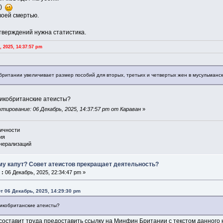
))
воей смертью.
тверждений нужна статистика.
 2025, 14:37:57 pm
ритании увеличивает размер пособий для вторых, третьих и четвертых жен в мусульманск
ликобританские атеисты?
тирование: 06 Декабрь, 2025, 14:37:57 pm от Караван
»
личности
ия
енерализаций
му капут? Совет атеистов прекращает деятельность?
 :
06 Декабрь, 2025, 22:34:47 pm »
т 06 Декабрь, 2025, 14:29:30 pm
ликобританские атеисты?
составит труда предоставить ссылку на Минфин Британии с текстом данного 