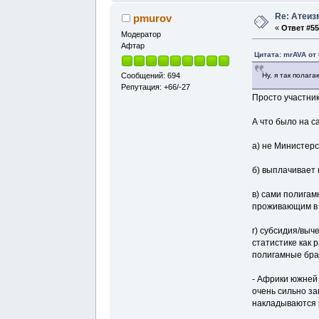
Re: Атеиз
pmurov
«
Ответ #55
Модератор
Афтар
Цитата: mrAVA от 
Ну, я так полаг
Сообщений: 694
Репутация: +66/-27
Просто участник
А что было на с
а) не Министерс
б) выплачивает 
в) сами полигам
проживающим в 
г) субсидия/вы
статистике как 
полигамные брак
- Африки южней 
очень сильно за
накладываются 