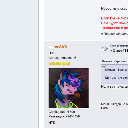
Новостные ссыл
Если Вы не смо
Вам будет начи
троллингом и фл
«
Последнее редак
Re: Атеиз
mrAVA
«
Ответ #54
НРЕ
Афтар, пиши исчё!
Цитата: Караван о
Минфин Великоб
Где грозные ве
Ну, я так полаг
Меня никогда не о
Бога.
Сообщений: 4 599
Репутация: +246/-456
НГЕ