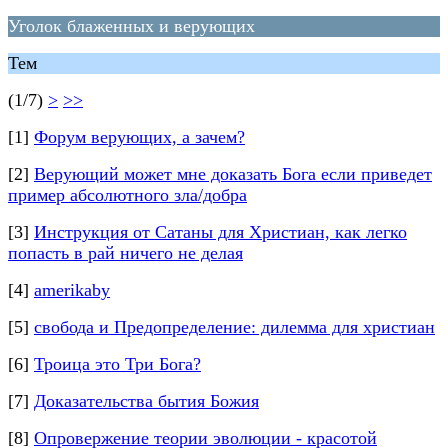
Уголок блаженных и верующих
Тем
(1/7)
>
>>
[1]
Форум верующих, а зачем?
[2]
Верующий может мне доказать Бога если приведет
пример абсолютного зла/добра
[3]
Инструкция от Сатаны для Христиан, как легко
попасть в рай ничего не делая
[4]
amerikaby
[5]
свобода и Предопределение: дилемма для христиан
[6]
Троица это Три Бога?
[7]
Доказательства бытия Божия
[8]
Опровержение теории эволюции - красотой