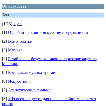
Об искусстве
Тем
(1/13)
>
>>
[1]
О любви церкви к искусству и художникам
[2]
Все о том же
[3]
Музыка
[4]
Ретаблос — безумные иконы наркоторговцев из
Мексики
[5]
Кого какая музыка трогает
[6]
Искусство
[7]
Атеистические фильмы
[8]
«Из всех искусств для нас важнейшим является
кино»