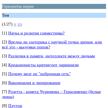
Горизонты науки
Тем
(1/27)
>
>>
[1]
Наука и религия совместимы?
[2]
Вредна ли эзотерика с научной точки зрения, или
всё это - выдумки попов?
[3]
Различия в памяти, интеллекте между людьми
[4]
Креационисты критикуют дарвинизм
[5]
Почему мозг не "нейронная сеть"
[6]
Вакцинация и чипирование
[7]
Розетта - комета Чурюмова – Герасименко (белые
дюны)
[8]
Плутон