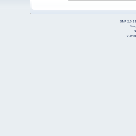
SMF 2.0.1
Simp
S
XHTM