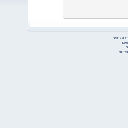
SMF 2.0.1
Simp
S
XHTM