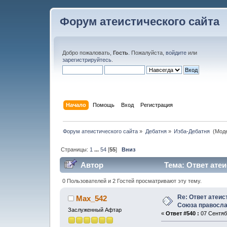
Форум атеистического сайта
Добро пожаловать,
Гость
. Пожалуйста,
войдите
или
зарегистрируйтесь
.
Начало
Помощь
Вход
Регистрация
Форум атеистического сайта
»
Дебатня
»
Изба-Дебатня 
(Мод
Страницы:
1
...
54
[
55
]
Вниз
Автор
Тема: Ответ ате
(Прочитано 450874 раз)
0 Пользователей и 2 Гостей просматривают эту тему.
Re: Ответ атеис
Max_542
Союза правосл
Заслуженный Афтар
«
Ответ #540 :
07 Сентябр