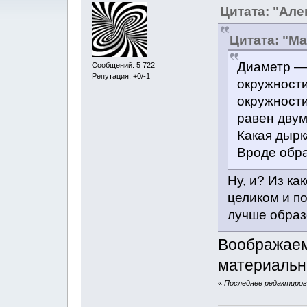
Цитата: "Алe
Цитата: "M
Диаметр — 
Сообщений: 5 722
Репутация: +0/-1
окружности
окружности
равен дву
Какая дырк
Вроде обр
Ну, и? Из ка
целиком и п
лучше обра
Воображаем
материальн
«
Последнее редактирова