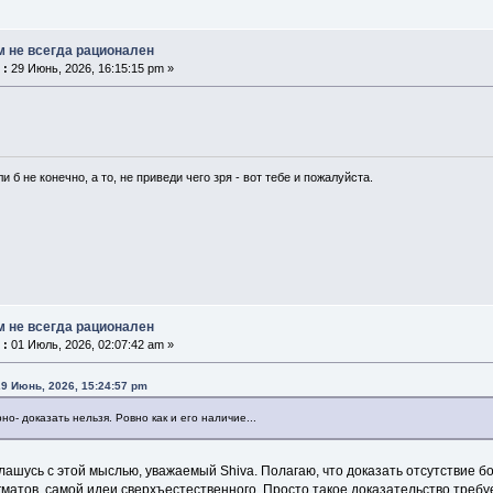
м не всегда рационален
 :
29 Июнь, 2026, 16:15:15 pm »
и б не конечно, а то, не приведи чего зря - вот тебе и пожалуйста.
м не всегда рационален
 :
01 Июль, 2026, 02:07:42 am »
29 Июнь, 2026, 15:24:57 pm
о- доказать нельзя. Ровно как и его наличие...
оглашусь с этой мыслью, уважаемый Shiva. Полагаю, что доказать отсутствие б
матов, самой идеи сверхъестественного. Просто такое доказательство требу