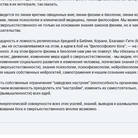
ства в их интеграле, так сказать.
ведется по линии критики священных книг, линии физики и биологии, линии и
ики, линии психологии и клинической медицины, линии философии. Мы можем
верхъестественного не только на основании знания законов физики, но и за
азательства.
сурдность и ложность религиозных бредней в Библии, Коране, Бхагават-Гите (М
, мы не останавливаемся на этом, а идем в бой на "философского бога", — на
ного. А на этом фронте физика и биология нам уже не помогут. Мы обязаны
незис, движение, изменение мира идей о сверхъестественном, - мы видим, чт
изменения социального развития и изменения человека, логические знания (
сверхъестественности), знания психологии, психофизиологии, нейробиологии
ия наших собственных нейросетей, самоотражения в нашем сознании наших 
ть собственные ограничения "заводских настроек" (неспособность организм
учаем возможность преодолеть эти "настройки", изменить их самостоятельно
 (вымышленности) всех идей.
синергетической совокупности всех этих усилий, знаний, выводов и размышлен
вовании бога и сверхъестественного вполне возможно.