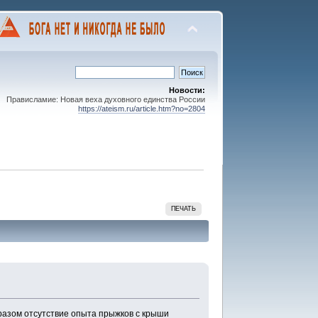
Новости:
Прависламие: Новая веха духовного единства России
https://ateism.ru/article.htm?no=2804
ПЕЧАТЬ
бразом отсутствие опыта прыжков с крыши