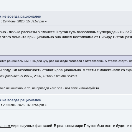
м не всегда рационален
 :
29 Июнь, 2026, 15:59:57 pm »
но - любые рассказы о планете Плутон суть голословные утверждения и бай
До этого момента принципиально она ничем неотличима от Нибиру. В этом ра
ится рациональным. Я видел кучу раз как люди погибали в автоавариях. А страха ездить н
и подушки безопасности ставят иррационально. А тесты с манекенами со ску
тирование: 29 Июнь, 2026, 16:06:27 pm от Shiva
»
и б не конечно, а то, не приведи чего зря - вот тебе и пожалуйста.
м не всегда рационален
 :
29 Июнь, 2026, 16:05:54 pm »
Вашем
мире научных фантазий. В реальном мире Плутон был есть и будет, и е