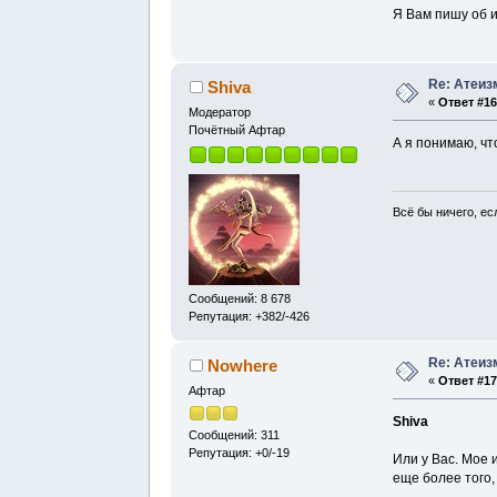
Я Вам пишу об 
Re: Атеиз
Shiva
«
Ответ #16
Модератор
Почётный Афтар
А я понимаю, чт
Всё бы ничего, есл
Сообщений: 8 678
Репутация: +382/-426
Re: Атеиз
Nowhere
«
Ответ #17
Афтар
Shiva
Сообщений: 311
Репутация: +0/-19
Или у Вас. Мое 
еще более того,