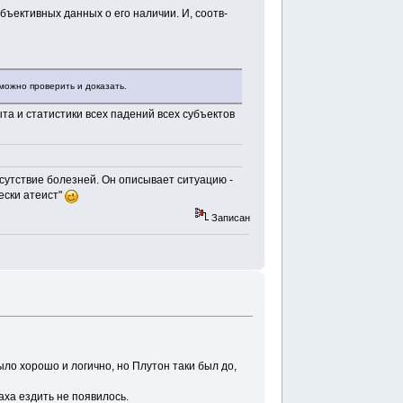
бъективных данных о его наличии. И, соотв-
 можно проверить и доказать.
ыта и статистики всех падений всех субъектов
отсутствие болезней. Он описывает ситуацию -
ески атеист"
Записан
ыло хорошо и логично, но Плутон таки был до,
аха ездить не появилось.