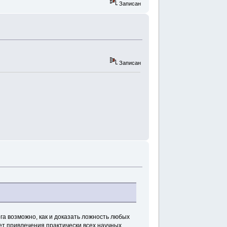
Записан
Записан
ога возможно, как и доказать ложность любых
ет привлечения практически всех научных