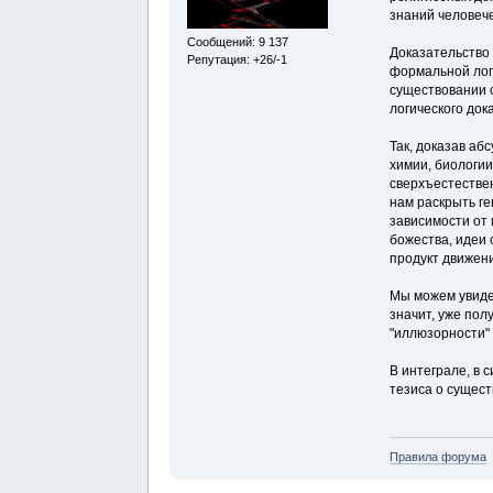
знаний человече
Сообщений: 9 137
Доказательство 
Репутация: +26/-1
формальной лог
существовании с
логического док
Так, доказав аб
химии, биологии
сверхъестествен
нам раскрыть ге
зависимости от 
божества, идеи 
продукт движен
Мы можем увиде
значит, уже пол
"иллюзорности"
В интеграле, в 
тезиса о сущест
Правила форума