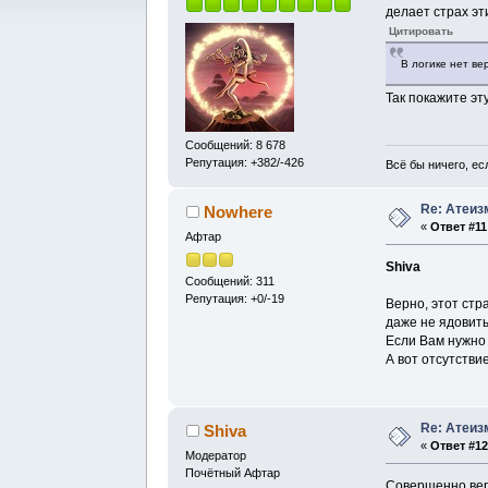
делает страх эт
Цитировать
В логике нет ве
Так покажите эт
Сообщений: 8 678
Репутация: +382/-426
Всё бы ничего, есл
Re: Атеиз
Nowhere
«
Ответ #11
Афтар
Shiva
Сообщений: 311
Репутация: +0/-19
Верно, этот стр
даже не ядовиты
Если Вам нужно 
А вот отсутстви
Re: Атеиз
Shiva
«
Ответ #12
Модератор
Почётный Афтар
Совершенно верн