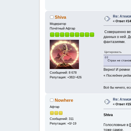
Re: Атеиз
Shiva
«
Ответ #14
Модератор
Почётный Афтар
Совершенно вер
данных о ней. 
фантазиями.
Цитировать
Страх не станов
Верно! И ремни 
Сообщений: 8 678
«
Последнее редак
Репутация: +382/-426
Всё бы ничего, есл
Re: Атеиз
Nowhere
«
Ответ #15
Афтар
Shiva
Сообщений: 311
Репутация: +0/-19
Голословные в
тоже самое.