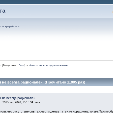
та
егистрируйтесь
.
 
(Модератор:
Born
) »
Атеизм не всегда рационален
 не всегда рационален (Прочитано 11805 раз)
м не всегда рационален
 :
29 Июнь, 2026, 15:13:34 pm »
вили, что отсутствие опыта смерти делает атеизм иррациональным. Таким о