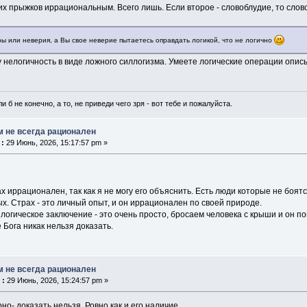
их прыжков иррациональным. Всего лишь. Если второе - словоблудие, то слов
ры или неверия, а Вы свое неверие пытаетесь оправдать логикой, что не логично
у нелогичность в виде ложного силлогизма. Умеете логические операции оп
и б не конечно, а то, не приведи чего зря - вот тебе и пожалуйста.
м не всегда рационален
 :
29 Июнь, 2026, 15:17:57 pm »
ах иррационален, так как я не могу его объяснить. Есть люди которые не боятс
х. Страх - это личный опыт, и он иррационален по своей природе.
логическое заключение - это очень просто, бросаем человека с крыши и он по
е Бога никак нельзя доказать.
м не всегда рационален
 :
29 Июнь, 2026, 15:24:57 pm »
о- доказать нельзя. Ровно как и его наличие...