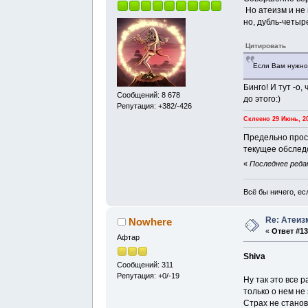
Но атеизм и не 
но, дубль-четыр
Цитировать
Если Вам нужно 
Бинго! И тут -о
Сообщений: 8 678
до этого:)
Репутация: +382/-426
Склеено 29 Июнь, 20
Предельно прост
текущее обследо
«
Последнее редак
Всё бы ничего, есл
Re: Атеиз
Nowhere
«
Ответ #13
Афтар
Shiva
Сообщений: 311
Репутация: +0/-19
Ну так это все 
только о нем не
Страх не станов