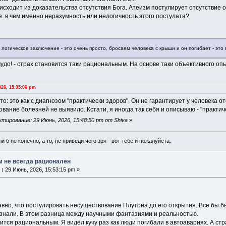
исходит из доказательства отсутствия Бога. Атеизм постулирует отсутствие о
е: в чем именно неразумность или нелогичность этого постулата?
логическое заключение - это очень просто, бросаем человека с крыши и он погибает - это
, чудо! - страх становится таки рациональным. На основе таки объективного оп
26, 15:35:06 pm
о: это как с диагнозом "практически здоров". Он не гарантирует у человека 
вание болезней не выявило. Кстати, я иногда так себя и описываю - "практич
тирование: 29 Июнь, 2026, 15:48:50 pm от Shiva
»
и б не конечно, а то, не приведи чего зря - вот тебе и пожалуйста.
м не всегда рационален
 :
29 Июнь, 2026, 15:53:15 pm »
равно, что постулировать несуществование Плутона до его открытия. Все бы б
 знали. В этом разница между научными фантазиями и реальностью.
ится рациональным. Я видел кучу раз как люди погибали в автоавариях. А стр