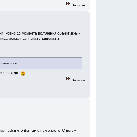
Записан
ки. Ровно до момента получения объективных
зница между научными знаниями и
е появилось.
ки проводят
Записан
му пофиг что Вы там о нем знаете. С Богом