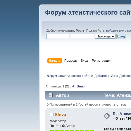
Форум атеистического сай
Добро пожаловать,
Гость
. Пожалуйста,
войдите
или
зар
Начало
Помощь
Вход
Регистрация
Форум атеистического сайта
»
Дебатня
»
Изба-Дебатня
Страницы:
1
[
2
]
3
4
Вниз
Автор
Тема: Атеизм
0 Пользователей и 2 Гостей просматривают эту тему.
Re: Атеиз
Shiva
«
Ответ #10
Модератор
Почётный Афтар
Так вы сами зая