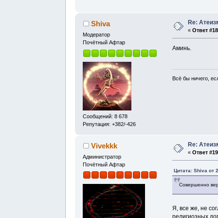
Re: Атеиз
Shiva
«
Ответ #18
Модератор
Почётный Афтар
Аминь.
Всё бы ничего, есл
Сообщений: 8 678
Репутация: +382/-426
Re: Атеиз
Vivekkk
«
Ответ #19
Администратор
Почётный Афтар
Цитата: Shiva от 
Совершенно верн
Я, все же, не с
религиозных дог