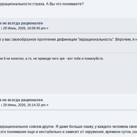
иррациональности страха. А Вы что понимаете?
м не всегда рационален
 :
29 Июнь, 2026, 16:09:45 pm »
о у вас своеобразное прочтение дефиниции "иррациональность". Впрочем, я не 
и б не конечно, а то, не приведи чего зря - вот тебе и пожалуйста.
м не всегда рационален
 :
29 Июнь, 2026, 16:14:32 pm »
иррациональное совсем другое. Я даже больше скажу, у каждого человека св
 это понимание еще и нестабильно и зависит от окружения, времени суток, со