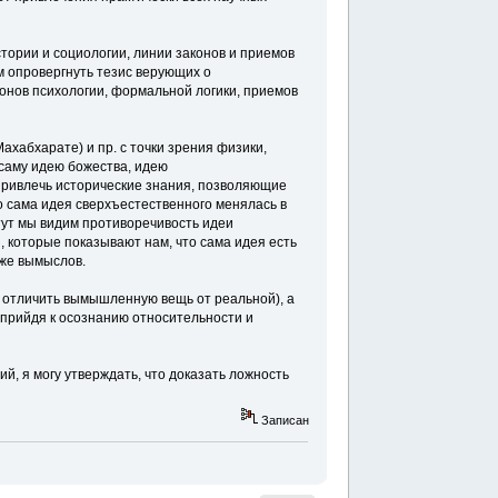
стории и социологии, линии законов и приемов
 опровергнуть тезис верующих о
конов психологии, формальной логики, приемов
ахабхарате) и пр. с точки зрения физики,
 саму идею божества, идею
 привлечь исторические знания, позволяющие
о сама идея сверхъестественного менялась в
тут мы видим противоречивость идеи
, которые показывают нам, что сама идея есть
же вымыслов.
а отличить вымышленную вещь от реальной), а
, прийдя к осознанию относительности и
ий, я могу утверждать, что доказать ложность
Записан