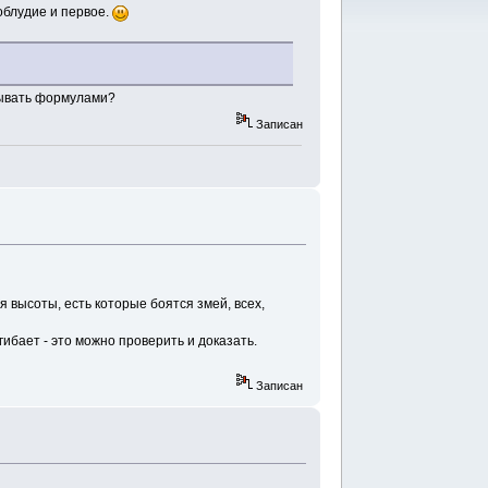
облудие и первое.
исывать формулами?
Записан
я высоты, есть которые боятся змей, всех,
гибает - это можно проверить и доказать.
Записан