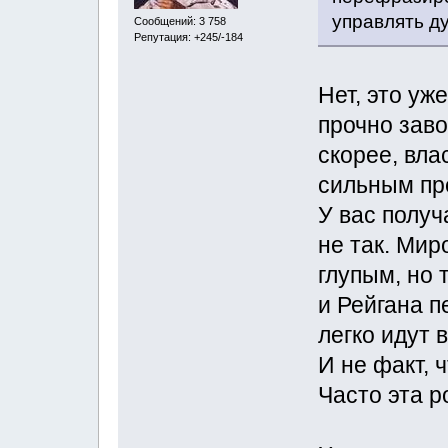
управлять д
Сообщений: 3 758
Репутация: +245/-184
Нет, это уж
прочно заво
скорее, вла
сильным пр
У вас получ
не так. Ми
глупым, но
и Рейгана п
легко идут 
И не факт, 
Часто эта р