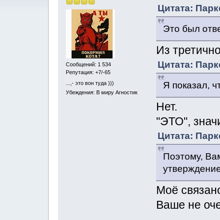
Цитата: Парк
Это был отв
Из третично
Цитата: Парк
Сообщений: 1 534
Репутация: +7/-65
...,- это вон туда )))
Я показал, ч
Убеждения: В миру Агностик
Нет.
"ЭТО", знач
Цитата: Парк
Поэтому, Ва
утверждение
Моё связан
Ваше не оч