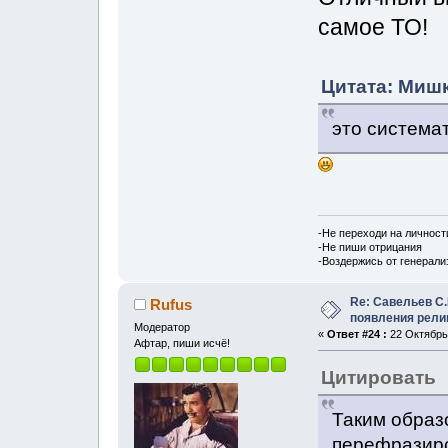
самое ТО!
Цитата: Мишк
это система
-Не переходи на личност
-Не пиши отрицания
-Воздержись от генерали
Re: Савельев С.
Rufus
появления рели
Модератор
«
Ответ #24 :
22 Октябрь,
Афтар, пиши исчё!
Цитировать
Таким образ
перефразиров