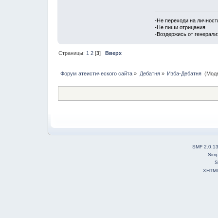
-Не переходи на личност
-Не пиши отрицания
-Воздержись от генерали
Страницы:
1
2
[
3
]
Вверх
Форум атеистического сайта
»
Дебатня
»
Изба-Дебатня 
(Мод
SMF 2.0.1
Simp
S
XHTM