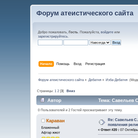
Форум атеистического сайта
Добро пожаловать,
Гость
. Пожалуйста,
войдите
или
зарегистрируйтесь
.
Начало
Помощь
Вход
Регистрация
Форум атеистического сайта
»
Дебатня
»
Изба-Дебатня 
(Мод
Страницы:
1
2
[
3
]
Вниз
Автор
Тема: Савельев С
раз)
0 Пользователей и 2 Гостей просматривают эту тему.
Re: Савельев С.
Караван
появления рели
Блаженный
«
Ответ #20 :
07 Октябрь,
Афтар жжот