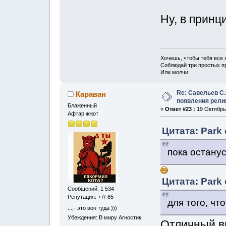
Ну, в принци
Хочешь, чтобы тебя все
Соблюдай три простых пра
Или молчи.
Re: Савельев С.
Караван
появления рели
Блаженный
«
Ответ #23 :
19 Октябрь,
Афтар жжот
Цитата: Park 
пока остану
Цитата: Park 
Сообщений: 1 534
Репутация: +7/-65
для того, чт
...,- это вон туда )))
Убеждения: В миру Агностик
Отличный в