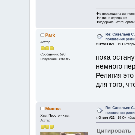
-Не переходи на личност
-Не пиши отрицания
-Воздержись от генерали
Re: Савельев С.
Park
появления рели
Афтар
«
Ответ #21 :
19 Октябрь,
Сообщений: 593
пока остану
Репутация: +36/-85
немного пе
Религия это
для того, ч
Re: Савельев С.
Мишка
появления рели
Хам. Просто - хам.
«
Ответ #22 :
19 Октябрь,
Афтар
Цитировать