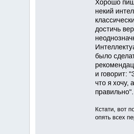
Хорошо пише
некий интел
классическ
достичь вер
неоднозначн
Интеллектуа
было сделат
рекомендаци
и говорит: "
что я хочу,
правильно".
Кстати, вот 
опять всех п