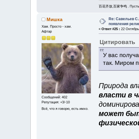
百花齐放,百家争鸣 . Пусть рас
Re: Савельев С.
Мишка
появления рели
Хам. Просто - хам.
«
Ответ #25 :
22 Октябрь,
Афтар
Цитировать
У вас получа
так. Миром 
Природа вл
власти в 
Сообщений: 402
Репутация: +3/-10
доминирова
Всё, что я говорю, есть имхо.
может быт
физической