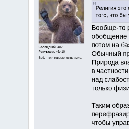
Религия это
того, что бы
Вообще-то р
обобщение в
потом на ба
Сообщений: 402
Репутация: +3/-10
Обычный пр
Всё, что я говорю, есть имхо.
Природа вла
в частности
над слабост
только физи
Таким обра
перефразиро
чтобы упра