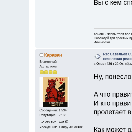
Вы с кем с
Хочешь, чтобы тебя все
Соблюдай три простых пра
Или молчи.
Re: Савельев С.
Караван
появления рели
Блаженный
«
Ответ #26 :
22 Октябрь,
Афтар жжот
Ну, понесло
А что прави
И кто прави
пролетает 
Сообщений: 1 534
Репутация: +7/-65
...,- это вон туда )))
Убеждения: В миру Агностик
Как может 