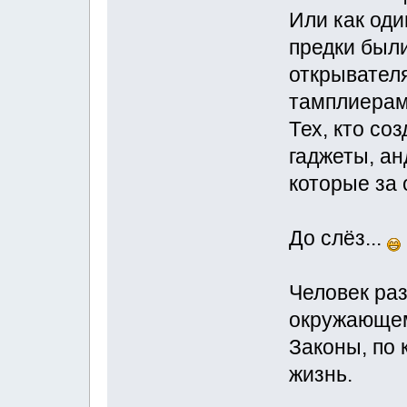
Или как оди
предки был
открывател
тамплиерами
Тех, кто со
гаджеты, а
которые за 
До слёз...
Человек ра
окружающем
Законы, по 
жизнь.