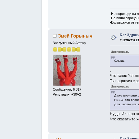
-Не переходи на 
-Не пиши отрицан
-Воздержись от г
Re: Здрав
Змей Горыныч
«
Ответ #13
Заслуженный Афтар
Цитировать
Слышь
,
Что такое "слыш
Ты пацанчик с р
Цитировать
Сообщений: 6 817
Репутация: +30/-2
Даже школьник з
НЕБО- это слово
Для школьника э
Ну да. И я про э
Что сказать то 
Re: Здрав