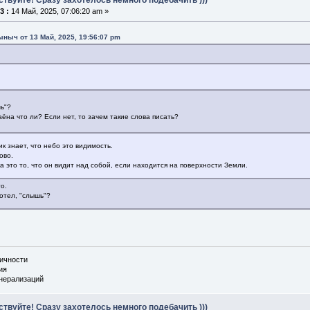
3 :
14 Май, 2025, 07:06:20 am »
ыныч от 13 Май, 2025, 19:56:07 pm
шь"?
аёна что ли? Если нет, то зачем такие слова писать?
к знает, что небо это видимость.
ово.
а это то, что он видит над собой, если находится на поверхности Земли.
то.
хотел, "слышь"?
личности
ия
енерализаций
ствуйте! Сразу захотелось немного подебачить )))