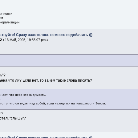
личности
ия
енерализаций
ствуйте! Сразу захотелось немного подебачить )))
2 :
13 Май, 2025, 19:56:07 pm »
ь"?
аёна что ли? Если нет, то зачем такие слова писать?
нает, что небо это видимость.
.
то то, что он видит над собой, если находится на поверхности Земли.
то.
хотел, "слышь"?
ствуйте! Сразу захотелось немного подебачить )))