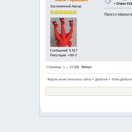
«
Ответ #13
Заслуженный Афтар
Просто пёрнул в
Сообщений: 6 817
Репутация: +30/-2
Страницы:
1
...
13
[
14
]
Вверх
Форум атеистического сайта
»
Дебатня
»
Изба-Дебатня