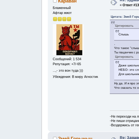
Караван
«
Ответ #13
Блаженный
Афтар жжот
Цитата: Змей Гор
Цитировать
Слышь
,
Что такое "слы
Ты пацанчик с р
Цитировать
Сообщений: 1 534
Репутация: +7/-65
Даже школьни
НЕБО- это сл
...,- это вон туда )))
Для школьник
Убеждения: В миру Агностик
Ну да. И я про э
Что сказать то 
-Не переходи на 
-Не пиши отрицан
-Воздержись от г
Re: Здрав
Змей Горыныч