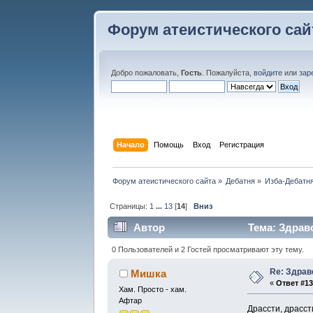
Форум атеистического сай
Добро пожаловать,
Гость
. Пожалуйста,
войдите
или
зар
Начало
Помощь
Вход
Регистрация
Форум атеистического сайта
»
Дебатня
»
Изба-Дебатня
Страницы:
1
...
13
[
14
]
Вниз
Автор
Тема: Здравс
0 Пользователей и 2 Гостей просматривают эту тему.
Re: Здрав
Мишка
«
Ответ #13
Хам. Просто - хам.
Афтар
Драссти, драссти