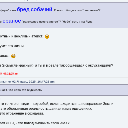
бред собачий
феры" - это
. С какого бодуна это "синонимы"?
сраное
ше
"воздушное пространство"? "Небо" есть и на Луне.
ентный и вежливый атеист.
учит его жизни.
.
анах...
 (в смысле красный), а ты и в реале так общаешься с окружающими?
5, 07:32:05 am
ыныч от 02 Январь, 2025, 16:47:26 pm
нает, что небо это видимость.
.
то то, что он видит над собой, если находится на поверхности Земли.
 это объективная реальность, данная нам в ощущениях.
 это отражение в сознании.
ля ЛГБТ, - это повод выпячить свою ИМХУ.