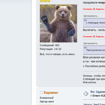
придумали
инд
Склеено 23 Апрель, 
Цитировать
с помощью псих
Вылечить - нель
Склеено 23 Апрель, 
Цитировать
Сообщений: 402
Репутация: +3/-10
Твоя религия ни
Всё, что я говорю, есть имхо.
Моя религия ни
а ты - как хочешь
«
Последнее редак
Хочешь, чтобы те
Соблюдай три прос
Или молчи.
Re: Здрав
Караван
«
Ответ #13
Блаженный
Афтар жжот
Цитата: Змей Гор