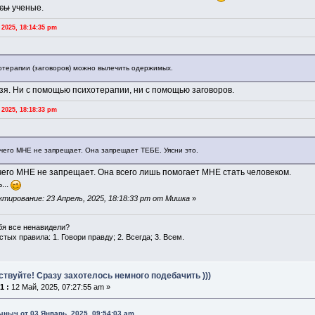
усы
ученые.
2025, 18:14:35 pm
отерапии (заговоров) можно вылечить одержимых.
зя. Ни с помощью психотерапии, ни с помощью заговоров.
2025, 18:18:33 pm
чего МНЕ не запрещает. Она запрещает ТЕБЕ. Уясни это.
чего МНЕ не запрещает. Она всего лишь помогает МНЕ стать человеком.
...
тирование: 23 Апрель, 2025, 18:18:33 pm от Мишка
»
бя все ненавидели?
тых правила: 1. Говори правду; 2. Всегда; 3. Всем.
ствуйте! Сразу захотелось немного подебачить )))
1 :
12 Май, 2025, 07:27:55 am »
ыныч от 03 Январь, 2025, 09:54:03 am