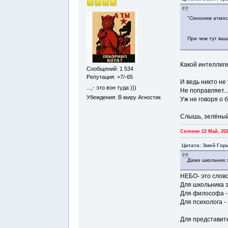
"Синоним атмос
При чем тут ва
Какой интеллиг
Сообщений: 1 534
Репутация: +7/-65
И ведь никто не 
...,- это вон туда )))
Не поправляет..
Убеждения: В миру Агностик
Уж не говоря о б
Слышь, зелёный
Склеено 12 Май, 202
Цитата: Змей Гор
Даже школьник з
НЕБО- это слово
Для школьника э
Для философа -
Для психолога -
Для представите