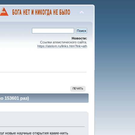
Новости:
Ссылки атеистического сайта.
https://ateism.ru/links.htm?lnk=ath
ПЕЧАТЬ
о 153601 раз)
руг новые научные открытия какие-нить