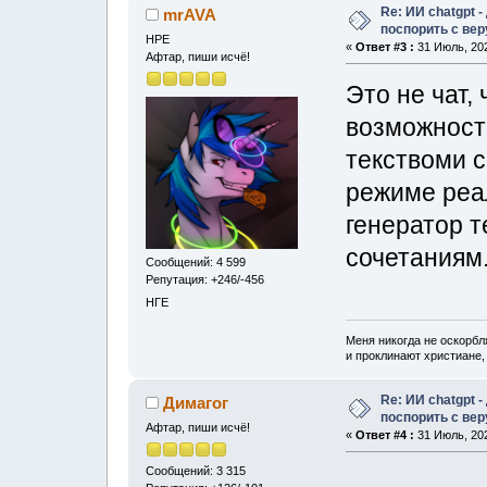
Re: ИИ chatgpt 
mrAVA
поспорить с ве
НРЕ
«
Ответ #3 :
31 Июль, 202
Афтар, пиши исчё!
Это не чат,
возможность
текствоми 
режиме реал
генератор т
сочетаниям
Сообщений: 4 599
Репутация: +246/-456
НГЕ
Меня никогда не оскорбл
и проклинают христиане, 
Re: ИИ chatgpt 
Димагог
поспорить с ве
Афтар, пиши исчё!
«
Ответ #4 :
31 Июль, 202
Сообщений: 3 315