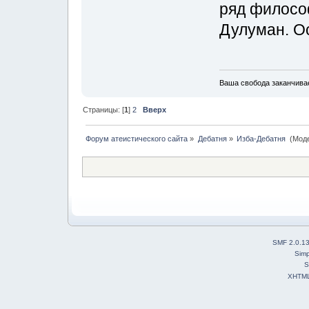
ряд филосо
Дулуман. О
Ваша свобода заканчивае
Страницы: [
1
]
2
Вверх
Форум атеистического сайта
»
Дебатня
»
Изба-Дебатня 
(Мод
SMF 2.0.1
Simp
S
XHTM