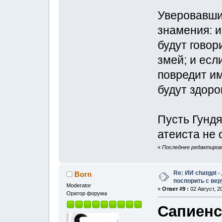
Уверовавши
знамения: и
будут говор
змей; и есл
повредит им
будут здоро
Пусть Гундя
атеиста не 
«
Последнее редактирован
Re: ИИ chatgpt 
Born
поспорить с ве
Moderator
«
Ответ #9 :
02 Август, 2
Оратор форума
Сапиенс