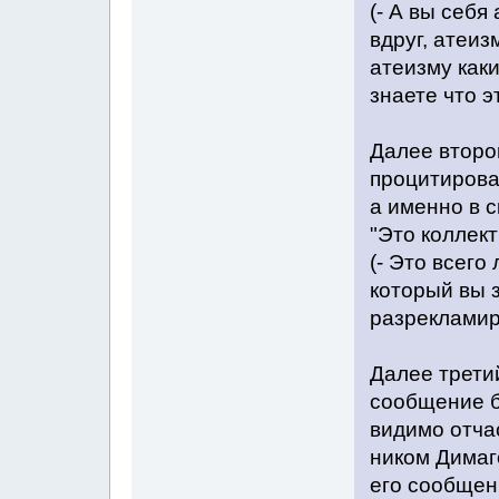
(- А вы себя
вдруг, атеиз
атеизму как
знаете что э
Далее второ
процитирова
а именно в 
"Это коллек
(- Это всего 
который вы 
разрекламир
Далее трети
сообщение б
видимо отча
ником Димаго
его сообщен