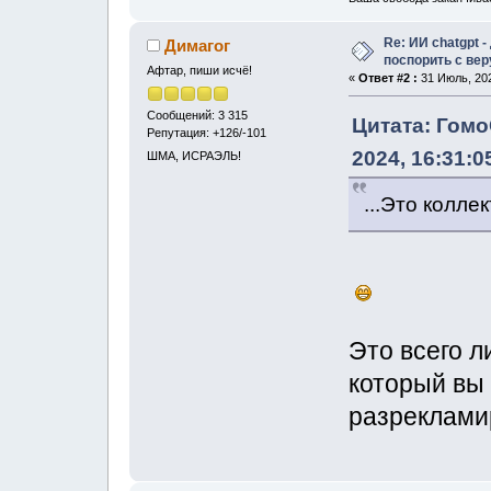
Re: ИИ chatgpt 
Димагог
поспорить с ве
Афтар, пиши исчё!
«
Ответ #2 :
31 Июль, 202
Сообщений: 3 315
Цитата: Гом
Репутация: +126/-101
2024, 16:31:0
ШМА, ИСРАЭЛЬ!
...Это колле
Это всего л
который вы 
разреклами