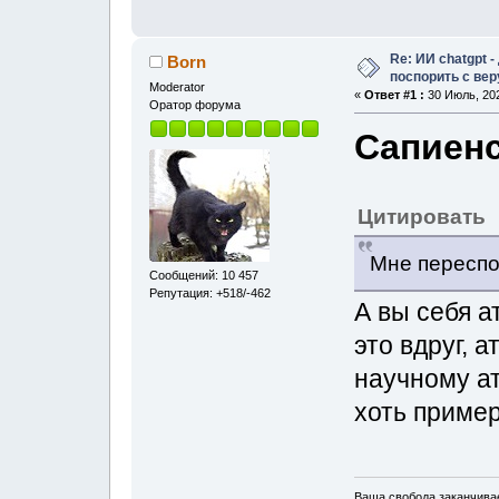
Re: ИИ chatgpt 
Born
поспорить с ве
Moderator
«
Ответ #1 :
30 Июль, 202
Оратор форума
Сапиен
Цитировать
Мне переспо
Сообщений: 10 457
Репутация: +518/-462
А вы себя а
это вдруг, а
научному а
хоть пример
Ваша свобода заканчивае