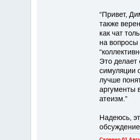
“Привет, Ди
также вере
как чат тол
на вопросы 
“коллективн
Это делает
симуляции 
лучше понят
аргументы в
атеизм.”
Надеюсь, э
обсуждение
Склеено 01 Авгус