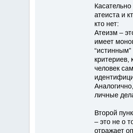
Касательно 
атеиста и к
кто нет:
Атеизм – эт
имеет моноп
“истинным” 
критериев, 
человек сам
идентифицир
Аналогично,
личные дел
Второй пунк
– это не о т
отражает о