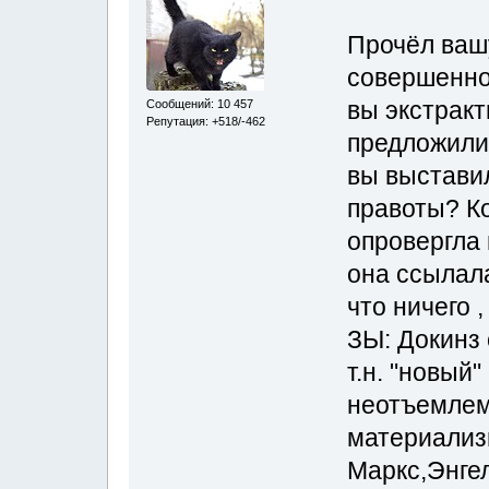
Прочёл ваш
совершенно 
вы экстракт
Сообщений: 10 457
Репутация: +518/-462
предложили
вы выставил
правоты? К
опровергла
она ссылал
что ничего 
ЗЫ: Докинз 
т.н. "новый
неотъемлем
материализм
Маркс,Энге