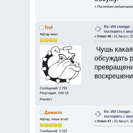
«
Последнее редактиров
Re: ИИ chatgpt 
Tref
поспорить с ве
Афтар жжот
«
Ответ #6 :
01 Август, 2
Чушь какая 
обсуждать р
превращение
воскрешение
Сообщений: 2 793
Репутация: +59/-15
Реалист
Re: ИИ chatgpt 
Димагог
поспорить с ве
Афтар, пиши исчё!
«
Ответ #7 :
02 Август, 2
Сообщений: 3 315