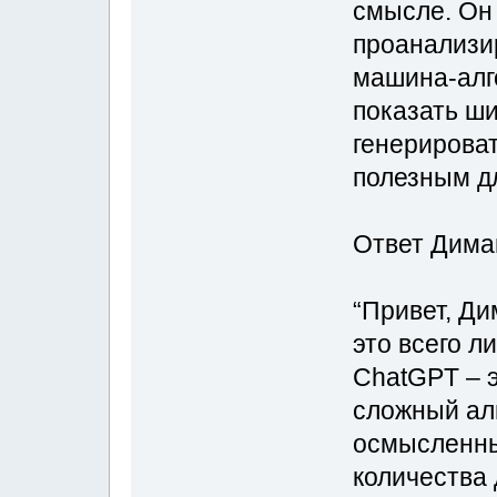
смысле. Он 
проанализи
машина-алг
показать ш
генерироват
полезным дл
Ответ Димаг
“Привет, Ди
это всего л
ChatGPT – э
сложный ал
осмысленны
количества