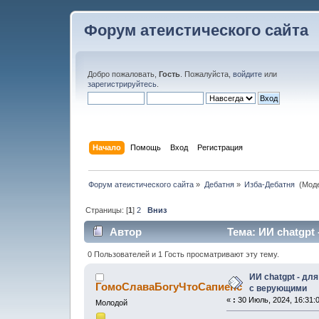
Форум атеистического сайта
Добро пожаловать,
Гость
. Пожалуйста,
войдите
или
зарегистрируйтесь
.
Начало
Помощь
Вход
Регистрация
Форум атеистического сайта
»
Дебатня
»
Изба-Дебатня 
(Мод
Страницы: [
1
]
2
Вниз
Автор
Тема: ИИ chatgpt
26513 раз)
0 Пользователей и 1 Гость просматривают эту тему.
ИИ chatgpt - дл
ГомоСлаваБогуЧтоСапиенс
с верующими
«
:
30 Июль, 2024, 16:31:
Молодой