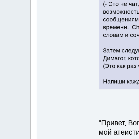
(- Это не ча
возможность
сообщениями
времени. Cha
словам и со
Затем следу
Димагог, ко
(Это как раз 
Напиши кажд
"Привет, Bo
мой атеист