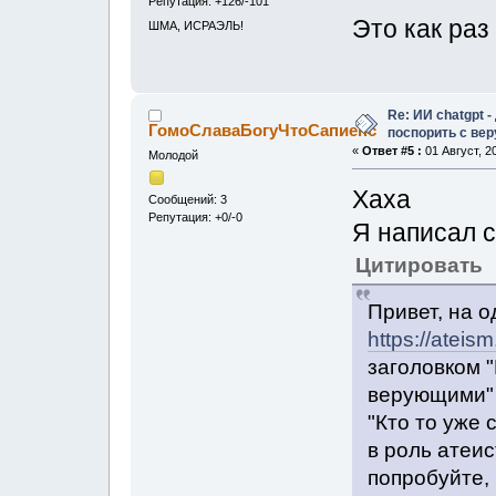
Репутация: +126/-101
Это как раз 
ШМА, ИСРАЭЛЬ!
Re: ИИ chatgpt 
ГомоСлаваБогуЧтоСапиенс
поспорить с ве
«
Ответ #5 :
01 Август, 2
Молодой
Хаха
Сообщений: 3
Репутация: +0/-0
Я написал 
Цитировать
Привет, на 
https://ateism
заголовком "
верующими"
"Кто то уже 
в роль атеис
попробуйте,