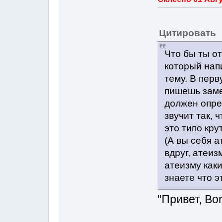
Цитировать
Что бы ты от
который нап
тему. В перв
пишешь заме
должен опред
звучит так, ч
это типо кру
(А вы себя а
вдруг, атеиз
атеизму как
знаете что э
"Привет, Bor