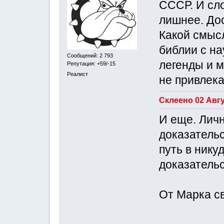
СССР. И сл
лишнее. Дос
Какой смысл
библии с на
Сообщений: 2 793
легенды и 
Репутация: +59/-15
Реалист
не привлека
Склеено 02 Авгус
И еще. Личн
доказательс
путь в нику
доказательст
От Марка св