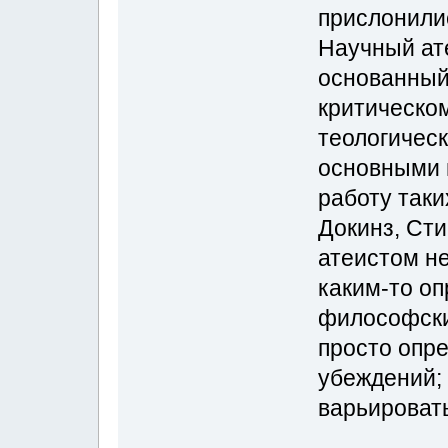
прислонилис
Научный ате
основанный
критическо
теологическ
основными 
работу таки
Докинз, Сти
атеистом не
каким-то о
философски
просто опр
убеждений; 
варьировать