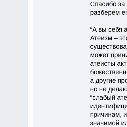
Спасибо за
разберем ег
“А вы себя 
Атеизм – эт
существован
может прин
атеисты ак
божественны
а другие пр
но не делаю
“слабый ате
идентифици
причинам, и
значимой и