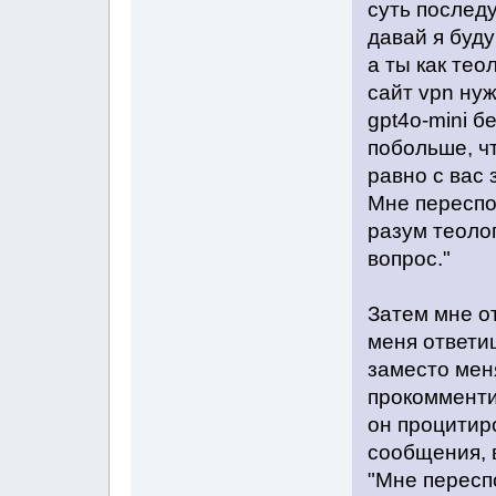
суть послед
давай я буду
а ты как тео
сайт vpn ну
gpt4o-mini б
побольше, чт
равно с вас 
Мне переспо
разум теолог
вопрос."
Затем мне о
меня ответиш
заместо мен
прокомменти
он процитир
сообщения, 
"Мне переспо