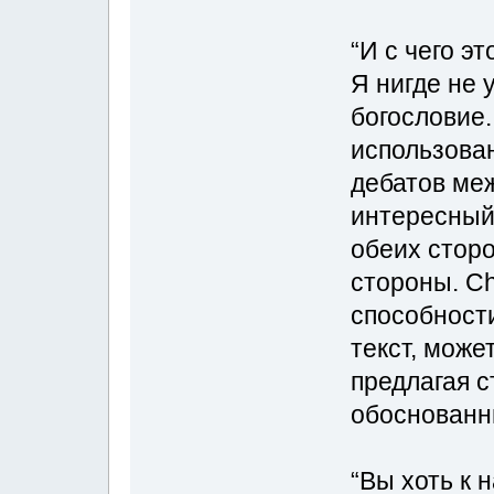
“И с чего эт
Я нигде не 
богословие.
использова
дебатов меж
интересный
обеих сторо
стороны. Ch
способност
текст, може
предлагая с
обоснованн
“Вы хоть к 