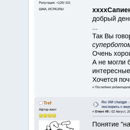
Репутация: +126/-101
xxxxСапие
ШМА, ИСРАЭЛЬ!
добрый день
...
Так Вы гово
супербото
Очень хоро
А не могли 
интересные
Хочется поч
«
Последнее редактирова
Re: ИИ chatgpt 
Tref
поспорить с ве
Афтар жжот
«
Ответ #8 :
02 Август, 2
Понятие "н