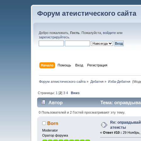
Форум атеистического сайта
Добро пожаловать,
Гость
. Пожалуйста,
войдите
или
зарегистрируйтесь
.
Начало
Помощь
Вход
Регистрация
Форум атеистического сайта
»
Дебатня
»
Изба-Дебатня 
(Мод
Страницы:
1
[
2
]
3
4
Вниз
Автор
Тема: оправдывай
0 Пользователей и 2 Гостей просматривают эту тему.
Re: оправдывай
Born
атеисты
Moderator
«
Ответ #10 :
29 Ноябрь, 
Оратор форума