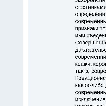
с останками
определённо
современны
признаки то
ими съеден
Совершенно
доказательс
современни
кошки, коров
также совр
Креационис
какое-либо
современны
исключение