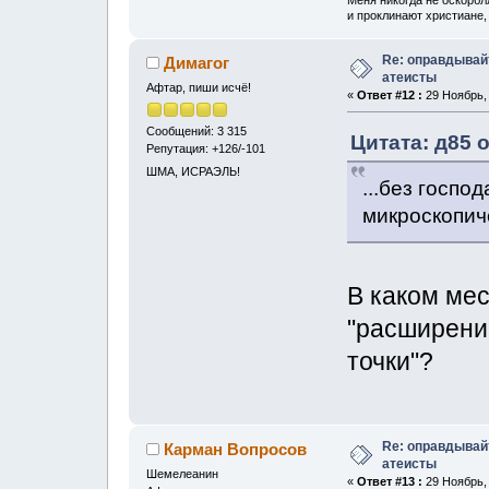
и проклинают христиане, 
Re: оправдывай
Димагог
атеисты
Афтар, пиши исчё!
«
Ответ #12 :
29 Ноябрь, 
Сообщений: 3 315
Цитата: д85 о
Репутация: +126/-101
ШМА, ИСРАЭЛЬ!
...без госпо
микроскопиче
В каком ме
"расширени
точки"?
Re: оправдывай
Карман Вопросов
атеисты
Шемелеанин
«
Ответ #13 :
29 Ноябрь, 