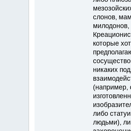
мезозойски
слонов, мам
милодонов, 
Креационист
которые хо
предполагаю
сосущество
никаких по
взаимодейс
(например,
изготовлен
изобразител
либо стату
людьми), ли
захоронени