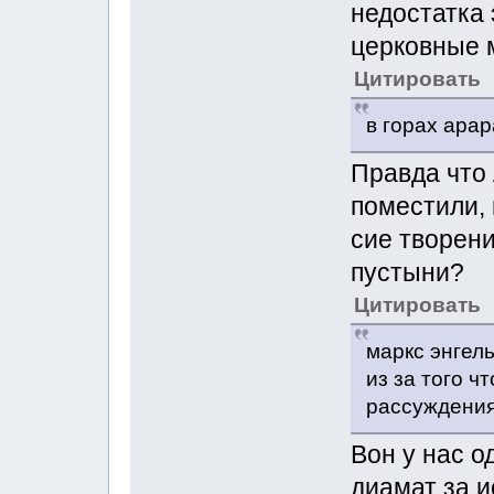
недостатка 
церковные 
Цитировать
в горах арар
Правда что 
поместили, 
сие творен
пустыни?
Цитировать
маркс энгел
из за того ч
рассуждени
Вон у нас о
диамат за и