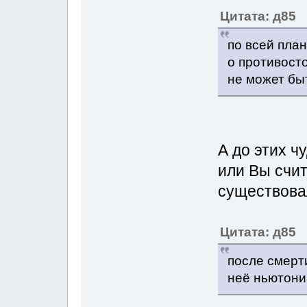
Цитата: д85
по всей пла
о противост
не может бы
А до этих ч
или Вы счит
существова
Цитата: д85
после смерт
неё ньютон