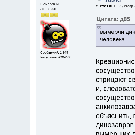
атеисты
Шемелеанин
«
Ответ #19 :
03 Декабрь,
Афтар жжот
Цитата: д85
вымерли дин
человека
Сообщений: 2 945
Репутация: +209/-63
Креационис
сосущество
отрицают с
и, следоват
сосущество
анкилозавра
объяснить, 
динозавров 
вымерших д