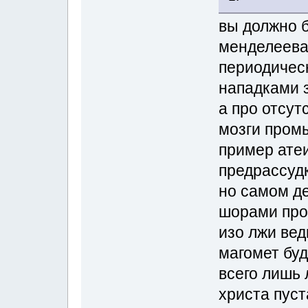
вы должно 
менделеева
периодическ
нападками 
а про отсут
мозги пром
пример ате
предрассуд
но самом де
шорами про
изо лжи вед
магомет бу
всего лишь 
христа пуст