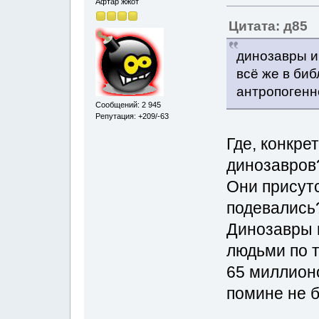
Афтар жжот
Цитата: д85
динозавры и
всё же в биб
антропогенн
Сообщений: 2 945
Репутация: +209/-63
Где, конкре
динозавров
Они присутс
подевались
Динозавры 
людьми по 
65 миллионо
помине не 