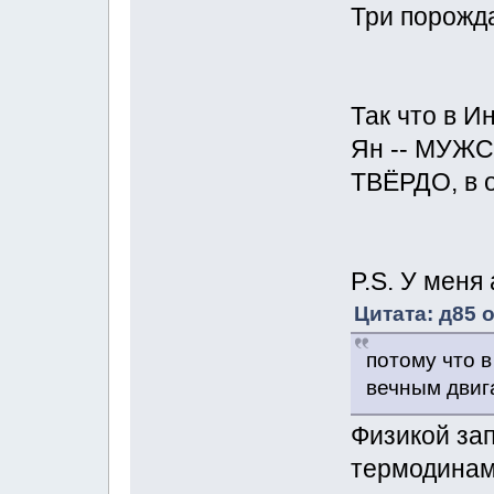
Три порожд
Так что в И
Ян -- МУЖС
ТВЁРДО, в о
P.S. У меня 
Цитата: д85 о
потому что 
вечным двиг
Физикой за
термодинам