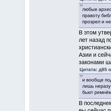
любые архео
правоту биб
прозрел и не
В этом утве
лет назад п
христианск
Азии и сейч
законами ш
Цитата: д85 о
и вообще по
лишь неразу
бьют ремнё
В последнем
вы сейчас 