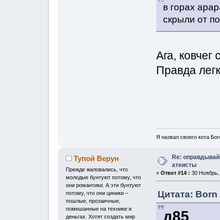
в горах арар
скрыли от п
Ага, ковчег
Правда легк
Я назвал своего кота Бог
Re: оправдывай
Тупой Верун
атеисты
Прежде жаловались, что
«
Ответ #14 :
30 Ноябрь, 
молодые бунтуют потому, что
они романтики. А эти бунтуют
Цитата: Born 
потому, что они циники –
пошлые, прозаичные,
помешанные на технике и
д85
деньгах. Хотят создать мир