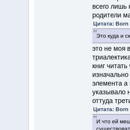
всего лишь
родители м
Цитата: Born 
Это куда и с
это не моя 
триалектик
книг читат
изначально 
элемента а 
указывало н
оттуда трет
Цитата: Born 
И что ей ме
существоват