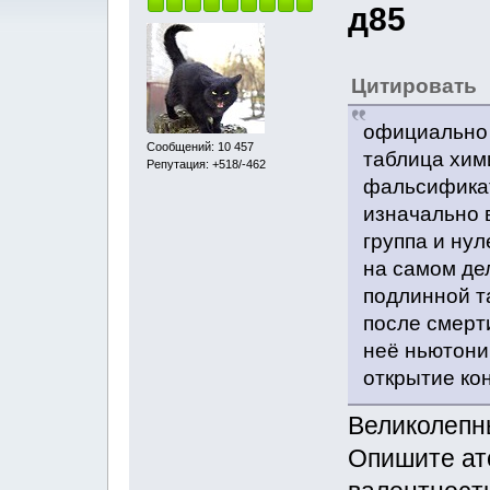
д85
Цитировать
официально 
Сообщений: 10 457
таблица хим
Репутация: +518/-462
фальсифика
изначально 
группа и ну
на самом де
подлинной т
после смерт
неё ньютони
открытие ко
Великолепн
Опишите ато