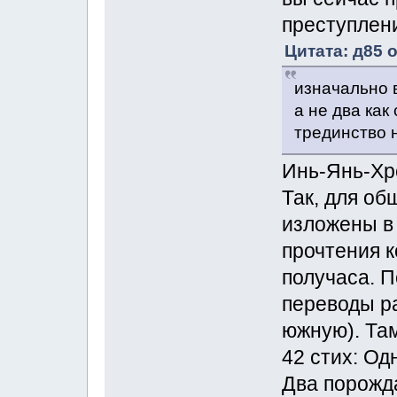
преступлен
Цитата: д85 о
изначально 
а не два как
трединство н
Инь-Янь-Хр
Так, для об
изложены в
прочтения к
получаса. П
переводы р
южную). Там
42 стих: Од
Два порожда