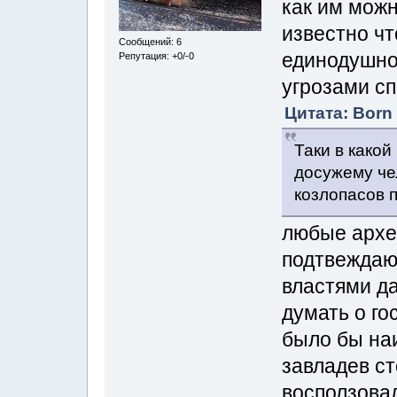
как им можн
известно чт
Сообщений: 6
единодушно 
Репутация: +0/-0
угрозами с
Цитата: Born 
Таки в какой
досужему че
козлопасов 
любые архе
подтвеждаю
властями да
думать о го
было бы на
завладев с
восползовал