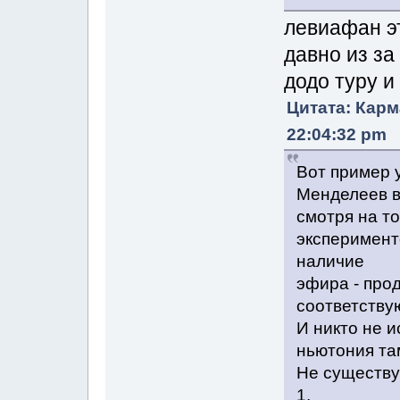
левиафан э
давно из за
додо туру 
Цитата: Карм
22:04:32 pm
Вот пример 
Менделеев в
смотря на то
эксперимен
наличие
эфира - про
соответству
И никто не и
ньютония та
Не существу
1.