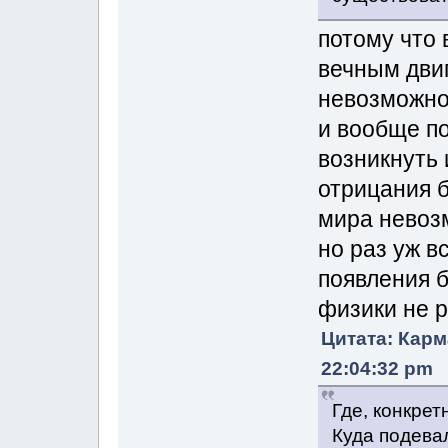
потому что 
вечным дви
невозможн
и вообще п
возникнуть 
отрицания 
мира нево
но раз уж в
появления б
физики не 
Цитата: Карм
22:04:32 pm
Где, конкрет
Куда подева