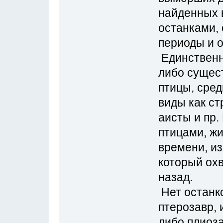
найденных 
останками,
периоды и 
Единственн
либо сущес
птицы, сред
виды как ст
аисты и пр.
птицами, ж
времени, из
который охв
назад.
Нет останк
птерозавр, 
либо плиоз