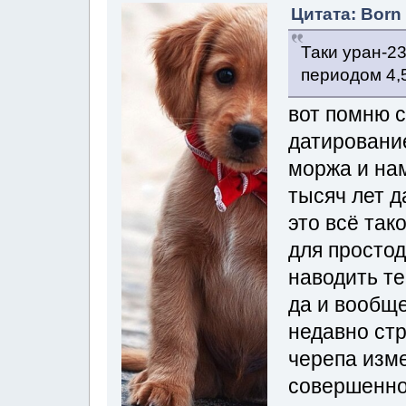
Цитата: Born 
Таки уран-23
периодом 4,
вот помню с
датировани
моржа и на
тысяч лет д
это всё так
для простод
наводить те
да и вообщ
недавно стр
черепа изме
совершенно