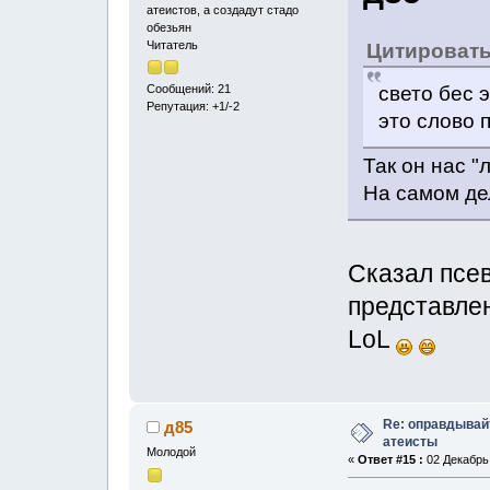
атеистов, а создадут стадо
обезьян
Читатель
Цитироват
свето бес 
Сообщений: 21
Репутация: +1/-2
это слово 
Так он нас "
На самом де
Сказал псе
представлен
LoL
Re: оправдывай
д85
атеисты
Молодой
«
Ответ #15 :
02 Декабрь,