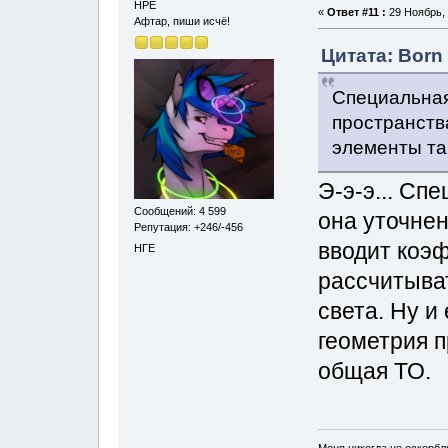
НРЕ
«
Ответ #11 :
29 Ноябрь, 
Афтар, пиши исчё!
Цитата: Born 
Специальная
пространства
элементы та
Э-э-э... Сп
Сообщений: 4 599
она уточне
Репутация: +246/-456
вводит коэ
НГЕ
рассчитыват
света. Ну и
геометрия п
общая ТО.
Меня никогда не оскорбл