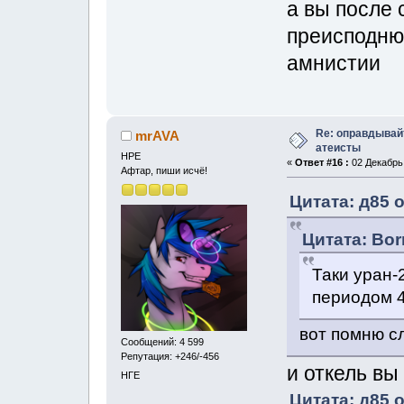
а вы после 
преисподню
амнистии
Re: оправдывай
mrAVA
атеисты
НРЕ
«
Ответ #16 :
02 Декабрь,
Афтар, пиши исчё!
Цитата: д85 о
Цитата: Bor
Таки уран-
периодом 4
вот помню с
Сообщений: 4 599
Репутация: +246/-456
и откель вы
НГЕ
Цитата: д85 о