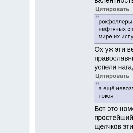
валентность
Цитировать
рокфеллеры 
нефтяных сп
мире их исп
Ох уж эти в
православн
успели нага
Цитировать
а ещё невоз
покоя
Вот это ном
простейший
щелчков эт