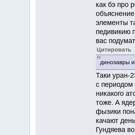
как бэ про 
объяснение 
элементы т
педивикию п
вас подумат
Цитировать
динозавры и
Таки уран-2
с периодом 
никакого ат
тоже. А яде
фызики пона
качают день
Гундяева во