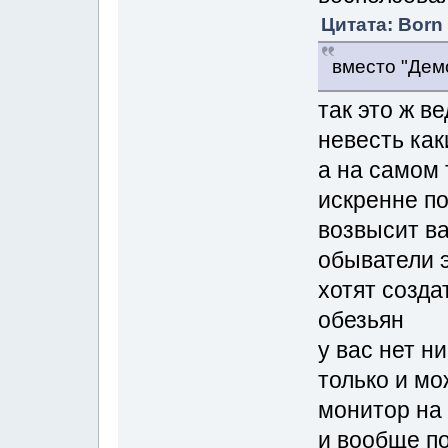
Цитата: Born 
вместо "Дем
так это ж в
невесть ка
а на самом 
искренне п
возвысит ва
обыватели э
хотят созда
обезьян
у вас нет н
только и мо
монитор на
и вообще п