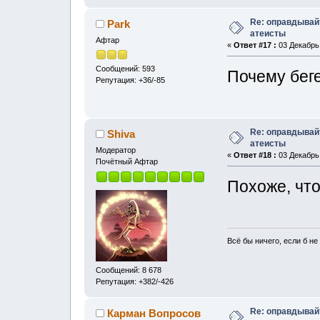
Re: оправдывай
Park
атеисты
Афтар
«
Ответ #17 :
03 Декабрь,
Сообщений: 593
Почему бег
Репутация: +36/-85
Re: оправдывай
Shiva
атеисты
Модератор
«
Ответ #18 :
03 Декабрь,
Почётный Афтар
Похоже, что
Всё бы ничего, если б не 
Сообщений: 8 678
Репутация: +382/-426
Re: оправдывай
Карман Вопросов