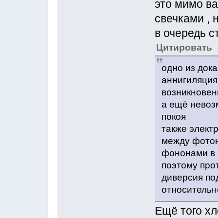
это мимо ва
свечками , 
в очередь с
Цитировать
одно из док
аннигиляция
возникновен
а ещё невоз
покоя
также элект
между фотон
фононами в 
поэтому про
диверсия по
относительн
Ещё того х