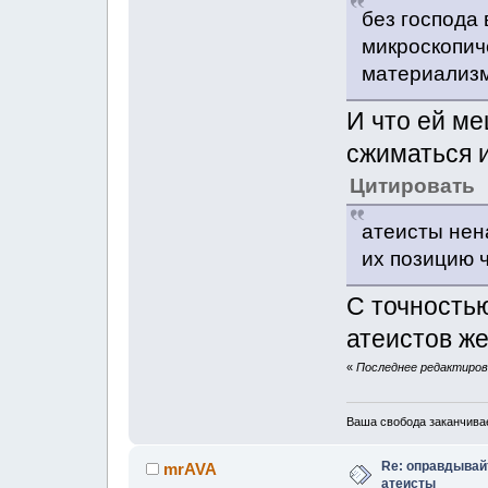
без господа
микроскопиче
материализм
И что ей м
сжиматься 
Цитировать
атеисты нен
их позицию 
С точностью
атеистов ж
«
Последнее редактирова
Ваша свобода заканчивае
Re: оправдывай
mrAVA
атеисты