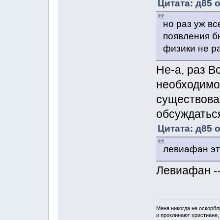
Цитата: д85 о
но раз уж вс
появления б
физики не р
Не-а, раз В
необходимос
существова
обсуждатьс
Цитата: д85 о
левиафан эт
Левиафан --
Меня никогда не оскорбл
и проклинают христиане, 