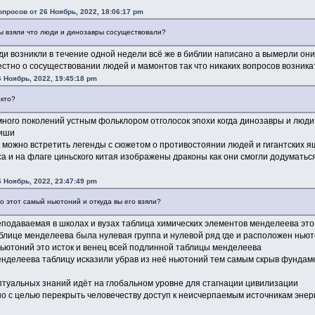
опросов от 26 Ноябрь, 2022, 18:06:17 pm
Вы взяли что люди и динозавры сосуществовали?
и возникли в течение одной недели всё же в библии написано а вымерли они
естно о сосуществовании людей и мамонтов так что никаких вопросов возника
6 Ноябрь, 2022, 19:45:18 pm
 кто?
много поколений устным фольклором отголосок эпохи когда динозавры и люди
ниши
 можно встретить легенды с сюжетом о противостоянии людей и гигантских я
са и на флаге циньского китая изображены драконы как они смогли додуматьс
6 Ноябрь, 2022, 23:47:49 pm
 этот самый ньютоний и откуда вы его взяли?
подаваемая в школах и вузах таблица химических элементов менделеева эт
блице менделеева была нулевая группа и нулевой ряд где и расположен нью
ньютоний это исток и венец всей подлинной таблицы менделеева
енделеева таблицу исказили убрав из неё ньютоний тем самым скрыв фундам
птуальных знаний идёт на глобальном уровне для стагнации цивилизации
о с целью перекрыть человечеству доступ к неисчерпаемым источникам энер