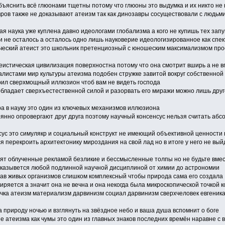
бъяснить всё глюонами тщетны потому что глюоны это выдумка и их никто не
вров также не доказывают атеизм так как динозавры сосуществовали с людьм
ая наука уже куплена давно идеологами глобализма а кого не купишь тех запу
 не осталось а осталось одно лишь науковерие идеологизированное как спе
ческий атеист это школьник претенциозный с юношеским максимализмом про
истическая цивилизация поверхностна потому что она смотрит вширь а не в
алистами мир культуры атеизма подобен стружке завитой вокруг собственной
ил сверхмощный иллюзион чтоб вам не видеть господа
бладает сверхъестественной силой и разорвать его миражи можно лишь друг
а в науку это один из ключевых механизмов иллюзиона
янно опровергают друг друга поэтому научный консенсус нельзя считать абс
сус это симулякр и социальный конструкт не имеющий объективной ценности
я перекроить архитектонику мироздания на свой лад но в итоге у него не вый
оят облученные рекламой безликие и бессмысленные толпы но не будьте вмес
доказывется любой подлинной научной дисциплиной от химии до астрономии
тав живых организмов слишком комплексный чтобы природа сама его создала
ряется а значит она не вечна и она некогда была микроскопической точкой 
очка атеизм материализм дарвинизм социал дарвинизм сверхчеловек евгеник
а природу ночью и взглянуть на звёздное небо и ваша душа вспомнит о боге
е атеизма как чумы это один из главных знаков последних времён наравне с