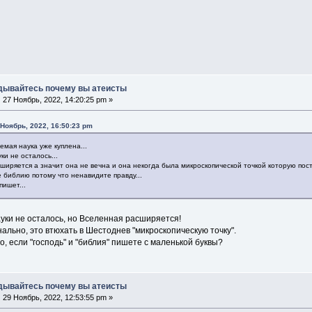
дывайтесь почему вы атеисты
:
27 Ноябрь, 2022, 14:20:25 pm »
 Ноябрь, 2022, 16:50:23 pm
аемая наука уже куплена...
ки не осталось...
сширяется а значит она не вечна и она некогда была микроскопической точкой которую пост
е библию потому что ненавидите правду...
пишет...
уки не осталось, но Вселенная расширяется!
ально, это втюхать в Шестоднев "микроскопическую точку".
то, если "господь" и "библия" пишете с маленькой буквы?
дывайтесь почему вы атеисты
:
29 Ноябрь, 2022, 12:53:55 pm »