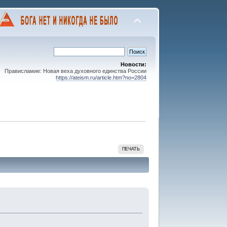
Новости:
Прависламие: Новая веха духовного единства России
https://ateism.ru/article.htm?no=2804
ПЕЧАТЬ