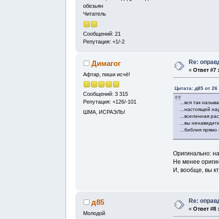
обезьян
Читатель
Сообщений: 21
Репутация: +1/-2
Re: оправ
Димагог
«
Ответ #7 
Афтар, пиши исчё!
Цитата: д85 от 26
Сообщений: 3 315
Репутация: +126/-101
...вся так назыв
...настоящей нау
ШМА, ИСРАЭЛЬ!
...вселенная ра
...вы ненавидит
...библия прямо 
Оригинально: на
Не менее оригин
И, вообще, вы к
Re: оправ
д85
«
Ответ #8 
Молодой