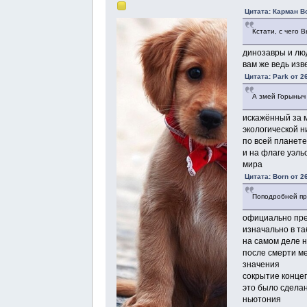
Цитата: Карман В
Кстати, с чего 
динозавры и люд
вам же ведь изв
Цитата: Park от 2
А змей Горыныч
искажённый за 
экологической 
по всей планете
и на флаге уэль
мира
Цитата: Born от 2
Поподробней про
официально пре
изначально в та
на самом деле 
после смерти м
значения
сокрытие конце
это было сделан
ньютония