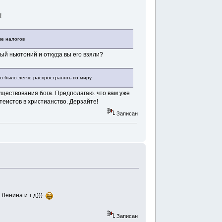
!
ве налогов
ый ньютоний и откуда вы его взяли?
го было легче распространять по миру
уществования бога. Предполагаю. что вам уже
теистов в христианство. Дерзайте!
Записан
 Ленина и т.д)))
Записан