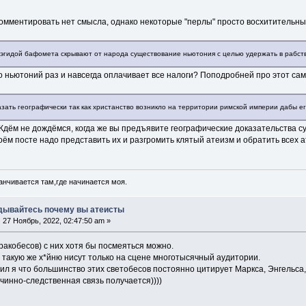
комментировать нет смысла, однако некоторые "перлы" просто восхитительны
 эгидой бафомета скрывают от народа существование ньютония с целью удержать в рабст
 ньютоний раз и навсегда оплачивает все налоги? Поподробней про этот сам
зать географически так как христанство возникло на территории римской империи дабы е
дём не дождёмся, когда же вы предъявите географические доказательства с
ём посте надо представить их и разгромить клятый атеизм и обратить всех а
анчивается там,где начинается моя.
дывайтесь почему вы атеисты
:
27 Ноябрь, 2022, 02:47:50 am »
акобесов) с них хотя бы посмеяться можно.
 такую же х*йню нисут только на сцене многотысячный аудитории.
ил я что большинство этих светобесов постоянно цитирует Маркса, Энгельса,
инно-следственная связь получается))))