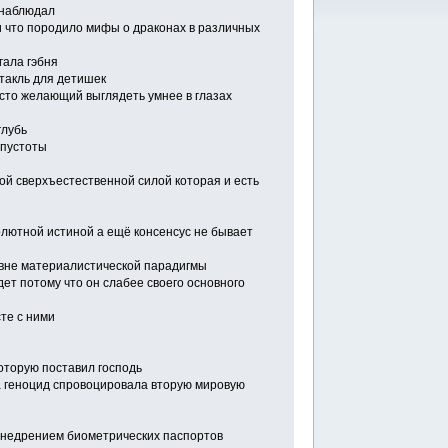
 наблюдал
и что породило мифы о драконах в различных
гала гэбня
ктакль для детишек
сто желающий выглядеть умнее в глазах
глубь
 пустоты
ой сверхъестественной силой которая и есть
олютной истиной а ещё консенсус не бывает
 вне материалистической парадигмы
дет потому что он слабее своего основного
те с ними
которую поставил господь
а геноцид спровоцировала вторую мировую
 внедрением биометрических паспортов