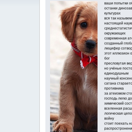
ваши попытки о
останки диноза
культурах
вся так назывем
настоящей науки
среднестатисти
окружающих
современная ате
созданный глоб
люцифер сотвор
этот иллюзион о
бог
пресловутая вер
но учёные посто
единодушным
научный консен
сатана стараетс
противника
за атеизмом ст
господь легко 
химический сос
вселенная расши
логическая цеп
войну
стоит поехать н
распростронени