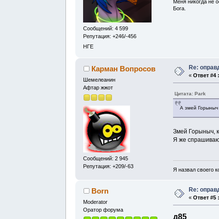
Меня никогда не о
Бога.
Сообщений: 4 599
Репутация: +246/-456
НГЕ
Re: оправ
Карман Вопросов
«
Ответ #4 
Шемелеанин
Афтар жжот
Цитата: Park
А змей Горыныч
Змей Горыныч, к
Я же спрашиваю
Сообщений: 2 945
Репутация: +209/-63
Я назвал своего к
Re: оправ
Born
«
Ответ #5 
Moderator
Оратор форума
д85