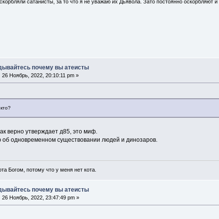
скорбляли сатанисты, за то что я не уважаю их Дьявола. Зато постоянно оскорбляют и 
дывайтесь почему вы атеисты
:
26 Ноябрь, 2022, 20:10:11 pm »
 кто?
ак верно утверждает д85, это миф.
 об одновременном существовании людей и динозаров.
ота Богом, потому что у меня нет кота.
дывайтесь почему вы атеисты
:
26 Ноябрь, 2022, 23:47:49 pm »