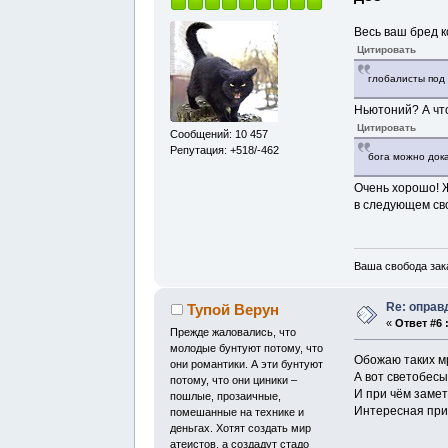
Весь ваш бред 
Цитировать
глобалисты под
Ньютоний? А что
Цитировать
Сообщений: 10 457
Репутация: +518/-462
бога можно дока
Очень хорошо! Ж
в следующем сво
Ваша свобода зак
Re: оправ
Тупой Верун
«
Ответ #6 
Прежде жаловались, что
молодые бунтуют потому, что
Обожаю таких мр
они романтики. А эти бунтуют
А вот светобесы
потому, что они циники –
И при чём замет
пошлые, прозаичные,
Интересная прич
помешанные на технике и
деньгах. Хотят создать мир
атеистов, а создадут стадо