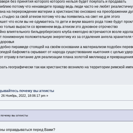
зверя без принятия которого которого нельзя будет покупать и продавать
библию потому что ненавидите правду ведь люди часто не любят реалистичну
ана на перерождении материи а христианство онсовано на преображении ду
 стыдно за свой атеизм потому что вы появились на свет не для этого
шет что если вы не одумаетесь то дети и внуки вашего рода тоже будут прок
о только вырасти со временем ведь атеизм это духовное отрочество
йно влиятельного бильдербергского клуба ежегодно встречаются возле идола
т пониженную положительную энергетику из за отдаления ангела хранителя
здоровья
одобно пирамиде стоящей на своём основании а материализм подобен пере
 эгидой бафомета скрывают от народа существование ньютония с целью удерж
ют отраву в питание для реализации плана золотой миллиард и превращения
зать географически так как христанство возникло на территории римской им
дывайтесь почему вы атеисты
:
26 Ноябрь, 2022, 18:06:17 pm »
 почему вы атеисты
ны оправдываться перед Вами?