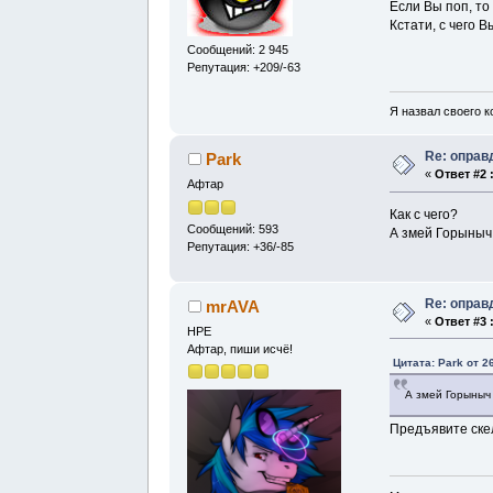
Если Вы поп, то
Кстати, с чего 
Сообщений: 2 945
Репутация: +209/-63
Я назвал своего к
Re: оправ
Park
«
Ответ #2 
Афтар
Как с чего?
Сообщений: 593
А змей Горыныч
Репутация: +36/-85
Re: оправ
mrAVA
«
Ответ #3 
НРЕ
Афтар, пиши исчё!
Цитата: Park от 2
А змей Горыныч
Предъявите скел