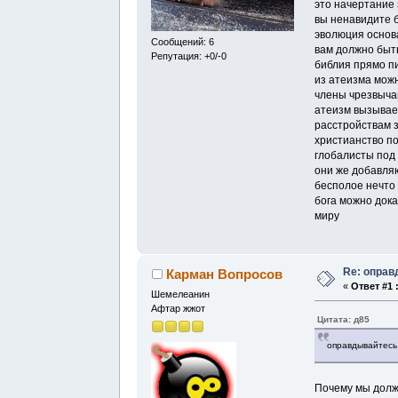
это начертание 
вы ненавидите 
эволюция основ
Сообщений: 6
вам должно быть
Репутация: +0/-0
библия прямо пи
из атеизма можн
члены чрезвыча
атеизм вызывае
расстройствам 
христианство п
глобалисты под
они же добавля
бесполое нечто
бога можно дока
миру
Re: оправ
Карман Вопросов
«
Ответ #1 
Шемелеанин
Афтар жжот
Цитата: д85
оправдывайтесь
Почему мы долж