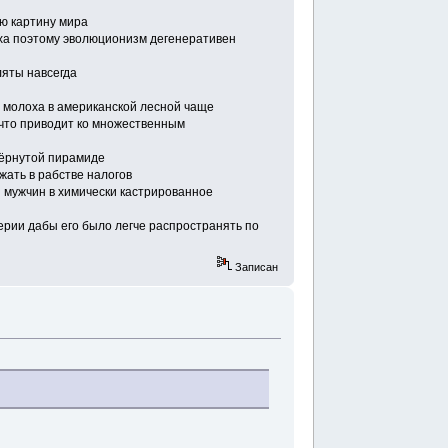
ю картину мира
ха поэтому эволюционизм дегенеративен
ляты навсегда
 молоха в американской лесной чаще
 что приводит ко множественным
вёрнутой пирамиде
ать в рабстве налогов
 мужчин в химически кастрированное
перии дабы его было легче распространять по
Записан