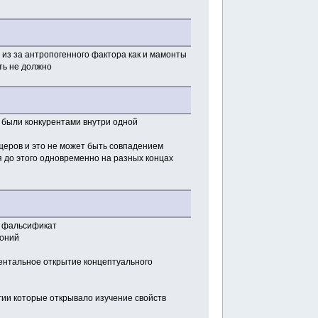
 из за антропогенного фактора как и мамонты
ть не должно
 были конкурентами внутри одной
щеров и это не может быть совпадением
я до этого одновременно на разных концах
о фальсификат
тоний
ентальное открытие концептуального
гии которые открывало изучение свойств