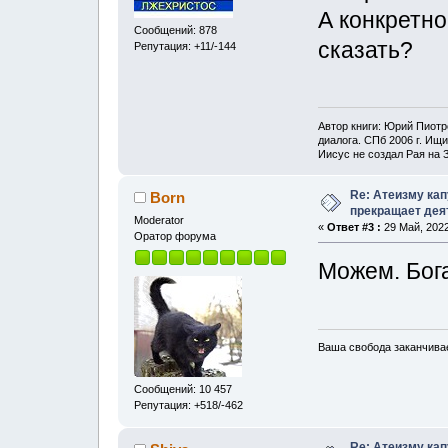
А конкретно
Сообщений: 878
сказать?
Репутация: +11/-144
Автор книги: Юрий Пиот
диалога. СПб 2006 г. Ищи
Иисус не создал Рая на 
Re: Атеизму кап
Born
прекращает дея
Moderator
«
Ответ #3 :
29 Май, 2022
Оратор форума
Можем. Бога
Ваша свобода заканчивае
Сообщений: 10 457
Репутация: +518/-462
Re: Атеизму кап