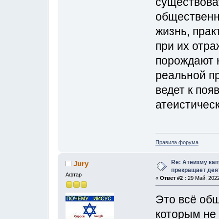
существоват
общественн
жизнь, прак
при их отр
порождают 
реальной пр
ведет к поя
атеистическ
Правила форума
Re: Атеизму кап
Jury
прекращает дея
Афтар
«
Ответ #2 :
29 Май, 2022
Это всё общ
которым не 