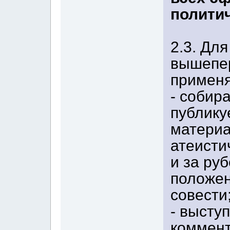
политич
2.3. Дл
вышепер
применя
- собира
публику
матери
атеисти
и за ру
положен
совести
- высту
коммент