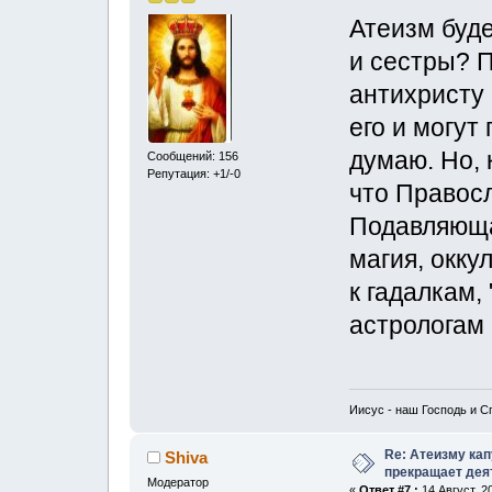
Атеизм буде
и сестры? П
антихристу 
его и могут
думаю. Но,
Сообщений: 156
Репутация: +1/-0
что Правосл
Подавляюща
магия, окку
к гадалкам,
астрологам 
Иисус - наш Господь и С
Re: Атеизму кап
Shiva
прекращает дея
Модератор
«
Ответ #7 :
14 Август, 2