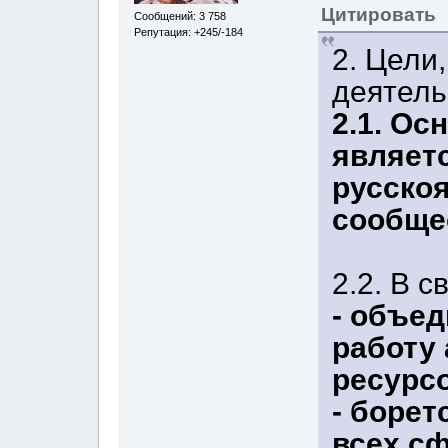
Цитировать
Сообщений: 3 758
Репутация: +245/-184
2. Цели
деятель
2.1. Ос
являет
русско
сообщес
2.2. В с
- объед
работу 
ресурс
- борет
всех с