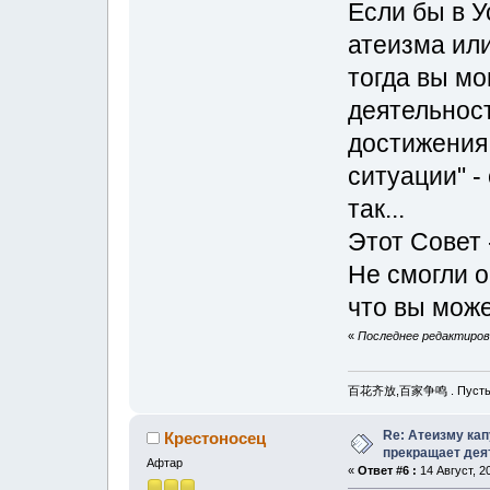
Если бы в У
атеизма или
тогда вы мо
деятельност
достижения
ситуации" -
так...
Этот Совет 
Не смогли о
что вы може
«
Последнее редактирова
百花齐放,百家争鸣 . Пусть рас
Re: Атеизму кап
Крестоносец
прекращает дея
Афтар
«
Ответ #6 :
14 Август, 20