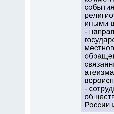
события
религио
иными 
- напра
государ
местног
обращен
связанн
атеизма
вероисп
- сотру
обществ
России 