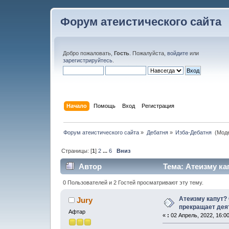
Форум атеистического сайта
Добро пожаловать,
Гость
. Пожалуйста,
войдите
или
зарегистрируйтесь
.
Начало
Помощь
Вход
Регистрация
Форум атеистического сайта
»
Дебатня
»
Изба-Дебатня 
(Мод
Страницы: [
1
]
2
...
6
Вниз
Автор
Тема: Атеизму ка
(Прочитано 59325 раз)
0 Пользователей и 2 Гостей просматривают эту тему.
Атеизму капут?
Jury
прекращает дея
Афтар
«
:
02 Апрель, 2022, 16:0