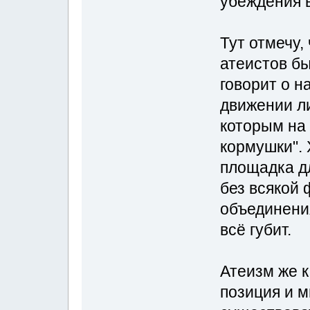
убеждения в
Тут отмечу,
атеистов б
говорит о 
движении л
которым на 
кормушки". 
площадка д
без всякой
объединения
всё губит.
Атеизм же 
позиция и м