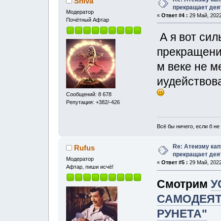
Shiva
прекращает дея
Модератор
«
Ответ #4 :
29 Май, 2022
Почётный Афтар
А я вот сил
прекращени
м веке не 
иудействова
Сообщений: 8 678
Репутация: +382/-426
Всё бы ничего, если б не 
Re: Атеизму кап
Rufus
прекращает дея
Модератор
«
Ответ #5 :
29 Май, 2022
Афтар, пиши исчё!
Смотрим
У
САМОДЕЯТ
РУНЕТА"