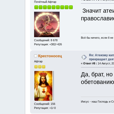
Почётный Афтар
Значит ате
православи
Всё бы ничего, если б не 
Сообщений: 8 678
Репутация: +382/-426
Re: Атеизму кап
Крестоносец
прекращает дея
Афтар
«
Ответ #8 :
14 Август, 2
Да, брат, н
обетованию
Иисус - наш Господь и С
Сообщений: 156
Репутация: +1/-0