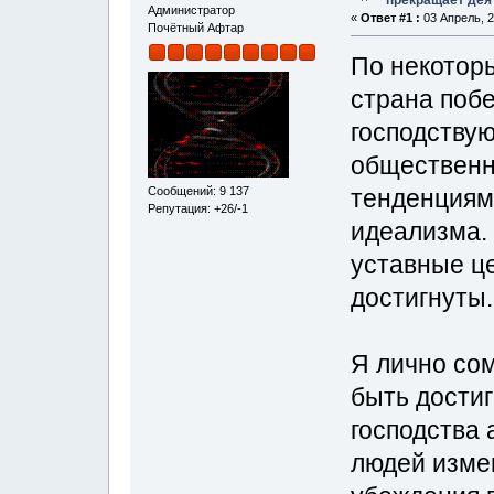
прекращает дея
Администратор
«
Ответ #1 :
03 Апрель, 2
Почётный Афтар
По некотор
страна побе
господству
общественн
Сообщений: 9 137
тенденциям
Репутация: +26/-1
идеализма. 
уставные це
достигнуты.
Я лично со
быть достиг
господства 
людей изме