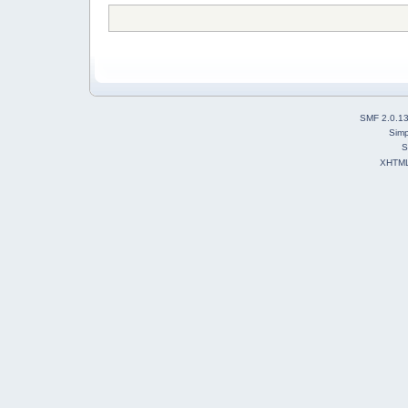
SMF 2.0.1
Simp
S
XHTM