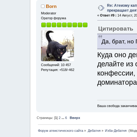
Re: Атеизму кап
Born
прекращает дея
Moderator
«
Ответ #9 :
14 Август, 2
Оратор форума
Цитировать
Да, брат, н
Куда оно де
делайте из 
Сообщений: 10 457
Репутация: +518/-462
конфессии, 
доминатора
Ваша свобода заканчивае
Страницы: [
1
]
2
...
6
Вверх
Форум атеистического сайта
»
Дебатня
»
Изба-Дебатня 
(Мод