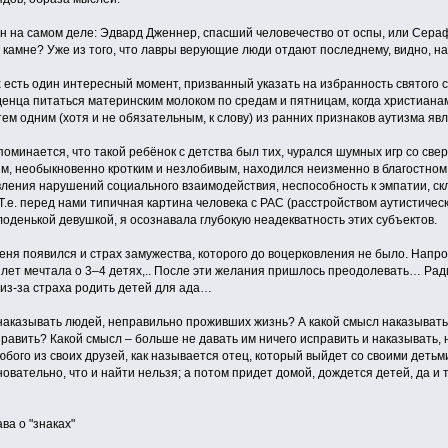
н на самом деле: Эдвард Дженнер, спасший человечество от оспы, или Сера
камне? Уже из того, что лавры верующие люди отдают последнему, видно, нас
х есть один интересный момент, призванный указать на избранность святого с
енца питаться материнским молоком по средам и пятницам, когда христиана
тем одним (хотя и не обязательным, к слову) из ранних признаков аутизма яв
поминается, что такой ребёнок с детства был тих, чурался шумных игр со св
м, необыкновенно кротким и незлобивым, находился неизменно в благостном
ения нарушений социального взаимодействия, неспособность к эмпатии, скло
. Т.е. перед нами типичная картина человека с РАС (расстройством аутистическ
оденькой девушкой, я осознавала глубокую неадекватность этих субъектов.
еня появился и страх замужества, которого до воцерковления не было. Напрот
2 лет мечтала о 3–4 детях,.. После эти желания пришлось преодолевать… Ра
из-за страха родить детей для ада…
наказывать людей, неправильно проживших жизнь? А какой смысл наказывать 
править? Какой смысл – больше не давать им ничего исправить и наказывать
любого из своих друзей, как называется отец, который выйдет со своими детьми
новательно, что и найти нельзя; а потом придет домой, дождется детей, да и т
ва о "знаках"