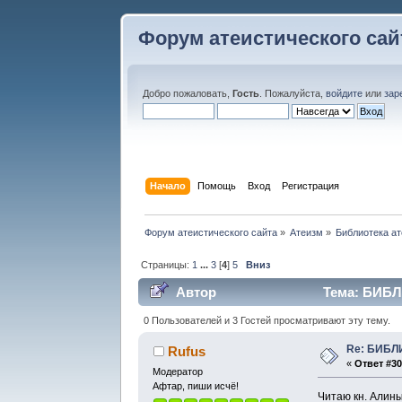
Форум атеистического сай
Добро пожаловать,
Гость
. Пожалуйста,
войдите
или
зар
Начало
Помощь
Вход
Регистрация
Форум атеистического сайта
»
Атеизм
»
Библиотека ат
Страницы:
1
...
3
[
4
]
5
Вниз
Автор
Тема: БИБЛ
0 Пользователей и 3 Гостей просматривают эту тему.
Re: БИБЛ
Rufus
«
Ответ #30
Модератор
Афтар, пиши исчё!
Читаю кн. Алины