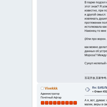
В парке подсел 
этот знак? Я ус
известно, при п
и другой смысл:
извлекать душе
протяжении полу
истолковала ка
Наконец-то мне 
(Или про ворон.
как можно делат
данных об устро
Мороза? Между т
Сунул нелепый с
百花齐放,百家争鸣 . Пус
Re: БИБЛ
Vivekkk
«
Ответ #31
Администратор
Почётный Афтар
А я, вот, думаю
магии, веры в с