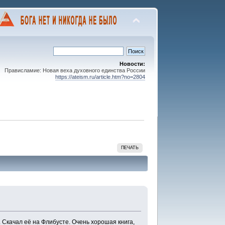
Новости:
Прависламие: Новая веха духовного единства России
https://ateism.ru/article.htm?no=2804
ПЕЧАТЬ
 Скачал её на Флибусте. Очень хорошая книга,