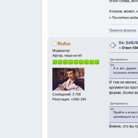
этого слова, ин
Атеизм, может, 
«
Последнее редак
Правила форума
Re: БИБЛ
Rufus
«
Ответ #34
Модератор
Афтар, пиши исчё!
Цитировать
А я, вот, думаю:
осознать иллюз
И тем не менее,
аргументах прот
форме, более в
Сообщений: 3 758
Репутация: +245/-184
Цитировать
Прийти к атеист
цепляешься за 
Вивекк, это вы