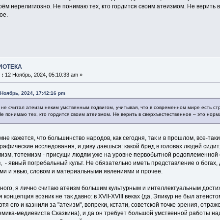
ём нерелигиозно. Не понимаю тех, кто гордится своим атеизмом. Не верить в
ое.
ИОТЕКА
 :
12 Ноябрь, 2024, 05:10:33 am »
 Ноябрь, 2024, 17:42:16 pm
 не считал атеизм неким умственным подвигом, учитывая, что в современном мире есть с
е понимаю тех, кто гордится своим атеизмом. Не верить в сверхъестественное ‒ это норма
мне кажется, что большинство народов, как сегодня, так и в прошлом, все-так
афические исследования, и диву даешься: какой бред в головах людей сидит.
изм, тотемизм - присущи людям уже на уровне первобытной родоплеменной о
 - явный погребальный культ. Не обязательно иметь представление о богах,
ми и явью, словом и материальными явлениями и прочее.
нного, я лично считаю атеизм большим культурным и интеллектуальным достиж
 концепция возник не так давно: в XVII-XVIII веках (да, Эпикур не был атеисто
отя его и казнили за "атеизм", вопреки, кстати, советской точке зрения, отра
мика-медиевиста Сказкина), и да он требует большой умственной работы над