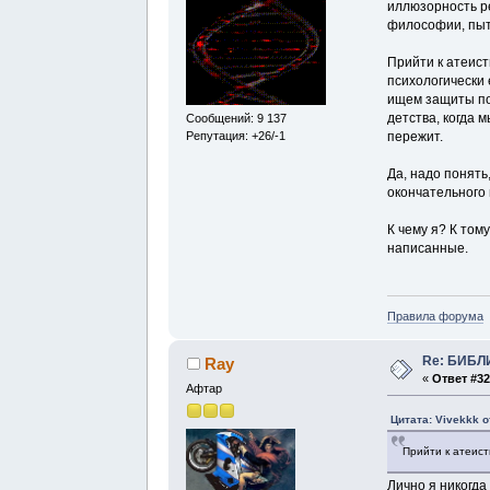
иллюзорность ре
философии, пыт
Прийти к атеист
психологически 
ищем защиты поч
детства, когда 
Сообщений: 9 137
Репутация: +26/-1
пережит.
Да, надо понять
окончательного
К чему я? К том
написанные.
Правила форума
Re: БИБЛ
Ray
«
Ответ #32
Афтар
Цитата: Vivekkk о
Прийти к атеист
Лично я никогда