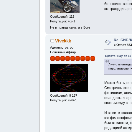
большинстве сво
экстраординарн
Сообщений: 112
Репутация: +6/-1
Не в правде сила, а в Боге
Re: БИБЛ
Vivekkk
«
Ответ #33
Администратор
Почётный Афтар
Цитата: Ray от 11
Лично я никогда
нерелигиозно. Н
Может быть, но 
Смотришь этногр
фетишизм, аним
Сообщений: 9 137
неандертальцев,
Репутация: +26/-1
связь между сна
И в свете сказа
как философская
был атеистом, х
редакцией акаде