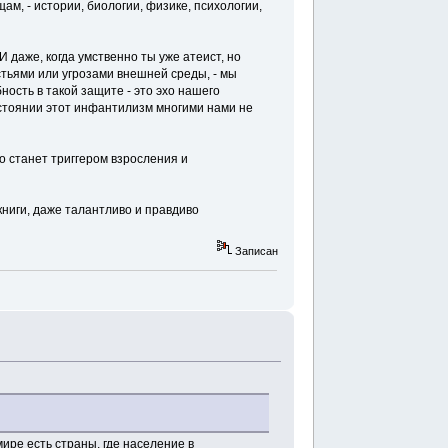
м, - истории, биологии, физике, психологии,
И даже, когда умственно ты уже атеист, но
стьями или угрозами внешней среды, - мы
ность в такой защите - это эхо нашего
 состоянии этот инфантилизм многими нами не
то станет триггером взросления и
 книги, даже талантливо и правдиво
Записан
ире есть страны, где население в