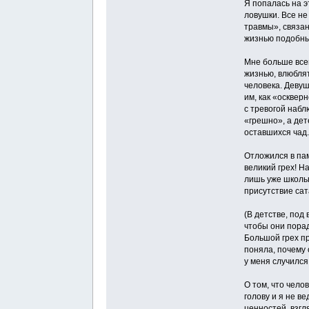
Я попалась на э
ловушки. Все не
травмы», связан
жизнью подобны
Мне больше все
жизнью, влюбля
человека. Девуш
им, как «осквер
с тревогой набл
«грешно», а де
оставшихся чад
Отложился в пам
великий грех! Н
лишь уже школьн
присутствие сат
(В детстве, под
чтобы они порад
Большой грех пр
поняла, почему 
у меня случился
О том, что чело
голову и я не в
ценностей, взгл