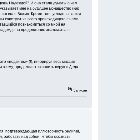
удешь Надеждой". И она стала думать: о чем
ь указывает мне на будущее монашество (как
 шаг воля Божия. Кроме того, углядела в этом
рцы советуют из всего происходящего с нами
ытавшийся познакомиться со мной на
 надежде на продолжение знакомства я
…
то «подвигом» (!), игнорируя весь массив
ки всему, продолжает «хранить веру» в Деда
Записан
тория, подтверждающая иллюзорность религии,
ся, работать над собой, чтобы осознать