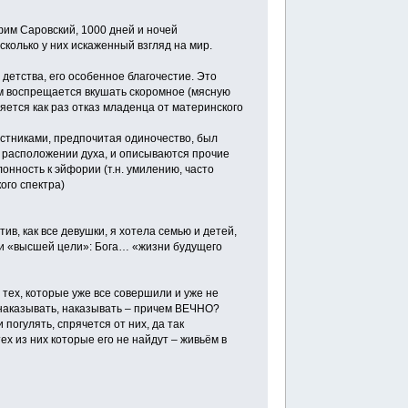
фим Саровский, 1000 дней и ночей
колько у них искаженный взгляд на мир.
 детства, его особенное благочестие. Это
м воспрещается вкушать скоромное (мясную
ляется как раз отказ младенца от материнского
ерстниками, предпочитая одиночество, был
 расположении духа, и описываются прочие
нность к эйфории (т.н. умилению, часто
ого спектра)
ив, как все девушки, я хотела семью и детей,
ди «высшей цели»: Бога… «жизни будущего
тех, которые уже все совершили и уже не
, наказывать, наказывать – причем ВЕЧНО?
 погулять, спрячется от них, да так
ех из них которые его не найдут – живьём в