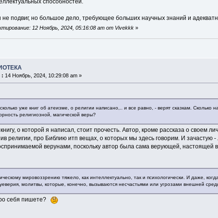
теллектуальных способностей.
и не подвиг, но большое дело, требующее больших научных знаний и адекватн
тирование: 12 Ноябрь, 2024, 05:16:08 am от Vivekkk
»
ИОТЕКА
 :
14 Ноябрь, 2024, 10:29:08 am »
 сколько уже книг об атеизме, о религии написано,.. и все равно, - верят сказкам. Сколько
орность религиозной, магической веры?
 книгу, о которой я написал, стоит прочесть. Автор, кроме рассказа о своем
ив религии, про Библию итп вещах, о которых мы здесь говорим. И зачастую - 
оспринимаемой верунами, поскольку автор была сама верующей, настоящей 
ическому мировоззрению тяжело, как интеллектуально, так и психологически. И даже, когд
суеверия, молитвы, которые, конечно, вызываются несчастьями или угрозами внешней сред
 про себя пишете?