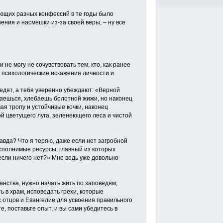
рующих разных конфессий в те годы было
ния и насмешки из-за своей веры, – ну все
не могу не сочувствовать тем, кто, как ранее
л психологические искажения личности и
 едят, а тебя уверенно убеждают: «Верной
ваешься, хлебаешь болотной жижи, но наконец
вая тропу и устойчивые кочки, наконец
ой цветущего луга, зеленеющего леса и чистой
равда? Что я теряю, даже если нет загробной
восполнимые ресурсы, главный из которых
если ничего нет?» Мне ведь уже довольно
анства, нужно начать жить по заповедям,
ь в храм, исповедать грехи, которые
х отцов и Евангелие для усвоения правильного
е, поставьте опыт, и вы сами убедитесь в