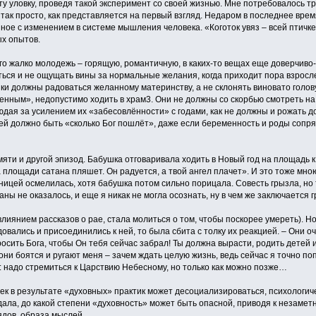
ту уловку, проведя такой эксперимент со своей жизнью. Мне потребовалось т
 так просто, как представляется на первый взгляд. Недаром в последнее вре
ное с изменением в системе мышления человека. «Коготок увяз – всей птичке
х опытов.
го жалко молодежь – горящую, романтичную, в каких-то вещах еще доверчив
ться и не ощущать вины за нормальные желания, когда приходит пора взросл
ки должны радоваться желанному материнству, а не склонять виновато голов
ненным», недопустимо ходить в храм3. Они не должны со скорбью смотреть на 
юдая за усилением их «забесовлённости» с годами, как не должны и рожать 
тей должно быть «сколько Бог пошлёт», даже если беременность и роды сопр
.
яти и другой эпизод. Бабушка отговаривала ходить в Новый год на площадь к
а площади сатана пляшет. Он радуется, а твой ангел плачет». И это тоже мно
ицей осмелилась, хотя бабушка потом сильно порицала. Совесть грызла, но 
аны не оказалось, и еще я никак не могла осознать, ну в чем же заключается г
 влиянием рассказов о рае, стала молиться о том, чтобы поскорее умереть). Н
овались и присоединились к ней, то была сбита с толку их реакцией. – Они о
осить Бога, чтобы Он тебя сейчас забрал! Ты должна вырасти, родить детей и
они боятся и ругают меня – зачем ждать целую жизнь, ведь сейчас я точно п
: надо стремиться к Царствию Небесному, но только как можно позже…
век в результате «духовных» практик может десоциализироваться, психологич
едала, до какой степени «духовность» может быть опасной, приводя к неза
ядов, образа мыслей.