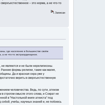
 сверхъестественное ‒ это норма, а не что-то
Записан
траны, где население в большинстве своём
, а не что-то экстраординарное.
и, не являются и не были нерелигиозны.
 Ранние формы религии, такие как магия,
бщины. Да и красная охра уже у
 достаточно верить в сверхъестественную
ением человечества. Ведь, по сути, атеизм
м в строгом смысле этого слова, и Сократ не
женной в "Настольной книге атеиста" под
 собой, учебы, научных знаний и, не побоюсь