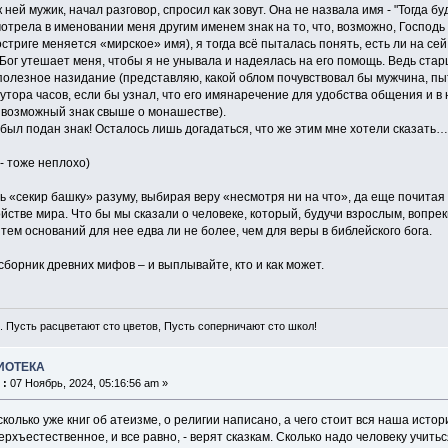
к ней мужик, начал разговор, спросил как зовут. Она не назвала имя - "Тогда б
мотрела в именовании меня другим именем знак на то, что, возможно, Господ
остриге меняется «мирское» имя), я тогда всё пыталась понять, есть ли на сей
 Бог утешает меня, чтобы я не унывала и надеялась на его помощь. Ведь ста
полезное назидание (представляю, какой облом почувствовал бы мужчина, п
тора часов, если бы узнал, что его имянаречение для удобства общения и в
к возможный знак свыше о монашестве).
был подан знак! Осталось лишь догадаться, что же этим мне хотели сказать
 - тоже неплохо)
ь «секир башку» разуму, выбирая веру «несмотря ни на что», да еще почитая э
йстве мира. Что бы мы сказали о человеке, который, будучи взрослым, вопре
ем оснований для нее едва ли не более, чем для веры в библейского бога.
борник древних мифов – и выплывайте, кто и как может.
ть расцветают сто цветов, Пусть соперничают сто школ!
ИОТЕКА
 :
07 Ноябрь, 2024, 05:16:56 am »
: сколько уже книг об атеизме, о религии написано, а чего стоит вся наша ис
верхъестественное, и все равно, - верят сказкам. Сколько надо человеку учить