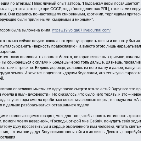
педия по атеизму. Плюс личный опыт автора. "Подранкам веры посвящается".
ла с детства, это еще при СССР, когда "поведение как РПЦ, так и самих ве
им. Они казались по-настоящему смиренными, кроткими, терпящими притесне
Верующие были приличными: смирными и мирными".
отором была выложена книга:
https://19ivolga67.livejournal.com/
что только сейчас почувствовала потерянную радость жизни и полноту бытия и 
, пытаясь хранить «верность православию», а вместо этого лишь нарабатыва
оззрении.
тся такая аналогия: ты попал в болото, по горло вязнешь в трясине, комары
» Ты собираешься с силами и бредешь через топь дальше. Вязнешь, провали
 все-таки в трясине. Видишь деревце, делаешь из него палку и далее, нащупы
рдую землю. И хочется подсказать другим бедолагам, что есть суша с красот
ой.
двигала опасливая мысль: «А вдруг после смерти что-то есть? Вдруг все это п
и ухнула в яму «духовности». Но оказалось, что было чего терять, и это – не
огда спустя годы смогла пробиться сквозь мысленные шоры, то подумала: «А 
зя и дальше разбрасываться оставшимися годами.
м и сомневающимся говорят, мол, для того, чтобы понять истинность христи
, помоги моему неверию!», «Господи, открой мне Себя!», понудить себя ходит
ятому Духу просветить ум и сердце омраченного ими человека, читать святы
ения, – этим они дадут Богу возможность войти в их жизнь. Дескать, попробуйт
вославия.