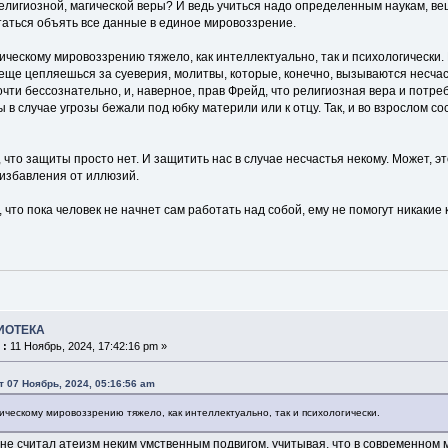
лигиозной, магической веры? И ведь учиться надо определенным наукам, веща
аться объять все данные в единое мировоззрение.
ическому мировоззрению тяжело, как интеллектуально, так и психологически. 
еще цепляешься за суеверия, молитвы, которые, конечно, вызываются несча
ти бессознательно, и, наверное, прав Фрейд, что религиозная вера и потреб
мы в случае угрозы бежали под юбку материли или к отцу. Так, и во взрослом
, что защиты просто нет. И защитить нас в случае несчастья некому. Может, э
 избавления от иллюзий.
у, что пока человек не начнет сам работать над собой, ему не помогут никакие
ИОТЕКА
 :
11 Ноябрь, 2024, 17:42:16 pm »
т 07 Ноябрь, 2024, 05:16:56 am
ическому мировоззрению тяжело, как интеллектуально, так и психологически.
 не считал атеизм неким умственным подвигом, учитывая, что в современном м