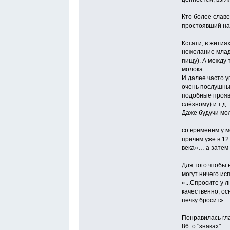
Кто более славе
простоявший на 
Кстати, в жития
нежелание млад
пищу). А между 
молока.
И далее часто у
очень послушны
подобные проявл
слёзному) и т.д
Даже будучи мол
со временем у м
причем уже в 1
века»… а затем 
Для того чтобы 
могут ничего ис
«...Спросите у 
качественно, ос
печку бросит».
Понравилась гла
86. о "знаках"