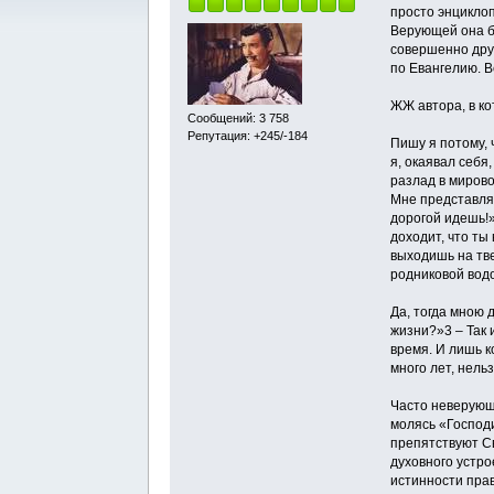
просто энцикло
Верующей она бы
совершенно друг
по Евангелию. 
ЖЖ автора, в к
Сообщений: 3 758
Репутация: +245/-184
Пишу я потому, 
я, окаявал себя
разлад в миров
Мне представляе
дорогой идешь!
доходит, что ты
выходишь на тве
родниковой вод
Да, тогда мною 
жизни?»3 – Так 
время. И лишь к
много лет, нель
Часто неверующи
молясь «Господи
препятствуют Св
духовного устро
истинности пра