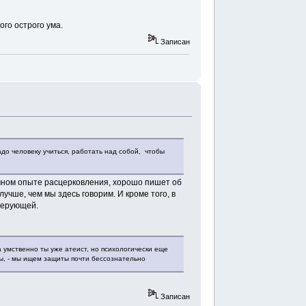
ого острого ума.
Записан
 надо человеку учиться, работать над собой, чтобы
 личном опыте расцерковления, хорошо пишет об
лучше, чем мы здесь говорим. И кроме того, в
верующей.
а умственно ты уже атеист, но психологически еще
ы, - мы ищем защиты почти бессознательно
Записан