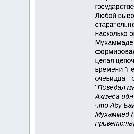
государстве
Любой выво
старательно
насколько о
Мухаммаде.
формировал
целая цепоч
времени "пе
очевидца -
"
Поведал мн
Ахмеда ибн
что Абу Ба
Мухаммед (
приветствуе