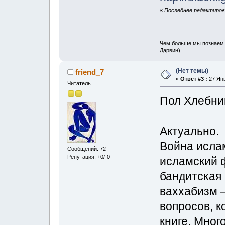
«
Последнее редактирова
Чем больше мы познаем з
Дарвин)
(Нет темы)
friend_7
«
Ответ #3 :
27 Янв
Читатель
Пол Хлебник
Актуально.
Война исла
Сообщений: 72
Репутация: +0/-0
исламский 
бандитская 
ваххабизм 
вопросов, к
книге. Мног