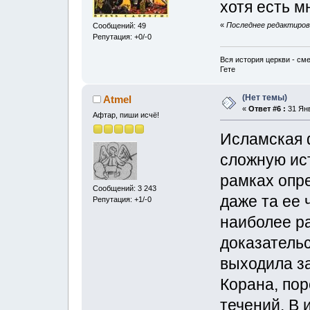
хотя есть м
«
Последнее редактирова
Сообщений: 49
Репутация: +0/-0
Вся история церкви - см
Гете
(Нет темы)
Atmel
«
Ответ #6 :
31 Янв
Афтар, пиши исчё!
Исламская 
сложную ист
рамках опр
Сообщений: 3 243
даже та ее 
Репутация: +1/-0
наиболее р
доказательс
выходила з
Корана, по
течений. В 