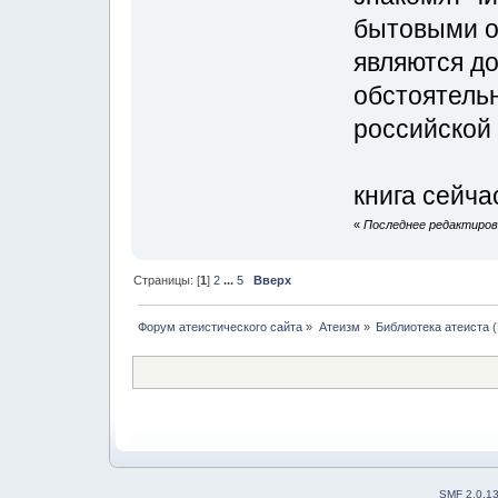
бытовыми о
являются д
обстоятельн
российской 
книга сейча
«
Последнее редактирова
Страницы: [
1
]
2
...
5
Вверх
Форум атеистического сайта
»
Атеизм
»
Библиотека атеиста
(
SMF 2.0.1