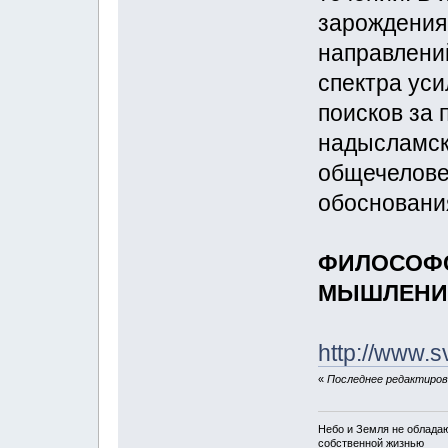
зарождения 
направлений
спектра ус
поисков за 
надысламск
общечелове
обоснования
ФИЛОСОФС
МЫШЛЕНИ
http://www.s
«
Последнее редактирова
Небо и Земля не облада
собственной жизнью