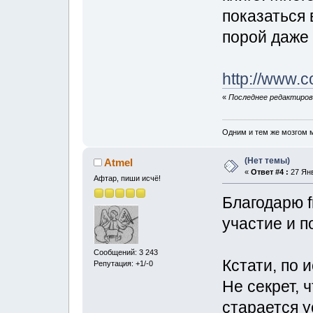
показаться
порой даже
http://www.
«
Последнее редактирован
Одним и тем же мозгом м
(Нет темы)
Atmel
«
Ответ #4 :
27 Янв
Афтар, пиши исчё!
Благодарю f
участие и п
Сообщений: 3 243
Кстати, по 
Репутация: +1/-0
Не секрет, 
старается у