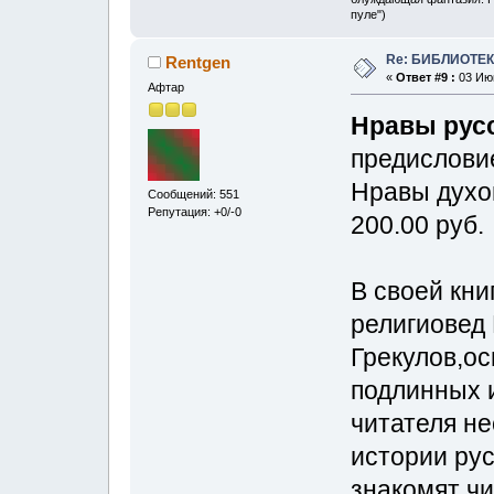
пуле")
Re: БИБЛИОТЕ
Rentgen
«
Ответ #9 :
03 Июн
Афтар
Нравы русс
предислови
Нравы духо
Сообщений: 551
Репутация: +0/-0
200.00 руб.
В своей кни
религиовед
Грекулов,о
подлинных 
читателя не
истории рус
знакомят ч