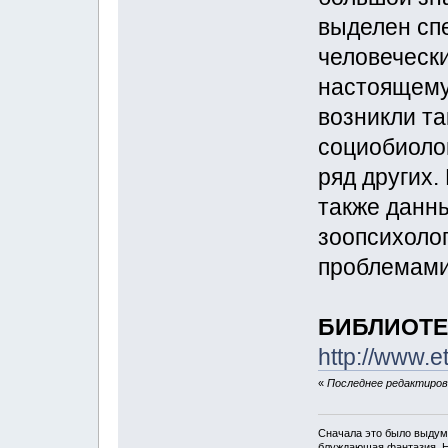
выделен сп
человечески
настоящему
возникли та
социобиолог
ряд других.
также данны
зоопсихолог
проблемами
БИБЛИОТЕ
http://www.et
«
Последнее редактирова
Сначала это было выдум
блуждающая фантазия. Но