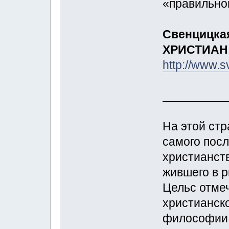
«правильно
Свенцицка
ХРИСТИАН
http://www.s
__________
На этой стр
самого посл
христианст
жившего в р
Цельс отме
христианско
философии 