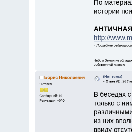
По материа
истории пси
АНТИЧНАЯ
http://www.m
«
Последнее редактирова
Небо и Земля не облада
собственной жизнью
(Нет темы)
Борис Николаевич
«
Ответ #2 :
26 Янв
Читатель
В беседах с
Сообщений: 19
Репутация: +0/-0
только с ни
различными
из них впо
ввиду отсут