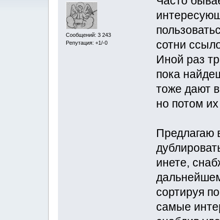
Часто бывае
интересующ
пользовать
Сообщений: 3 243
сотни ссыло
Репутация: +1/-0
Иной раз тр
пока найдеш
тоже дают 
но потом их
Предлагаю в
дублировать
инете, снаб
дальнейшем
сортируя по
самые инте