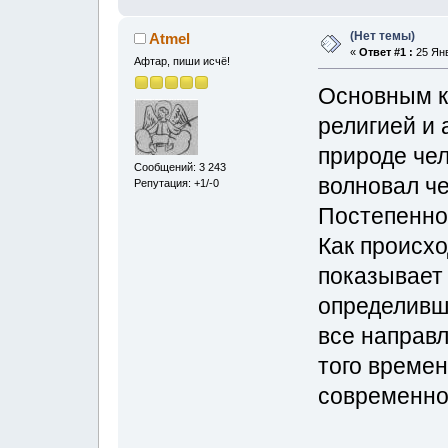
(Нет темы)
Atmel
«
Ответ #1 :
25 Янв
Афтар, пиши исчё!
Основным к
религией и 
природе чел
Сообщений: 3 243
волновал че
Репутация: +1/-0
Постепенно 
Как происхо
показывает 
определивш
все направ
того времен
современно