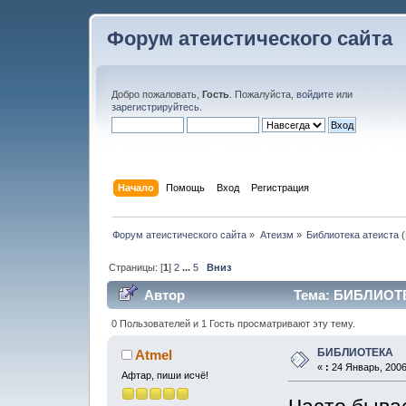
Форум атеистического сайта
Добро пожаловать,
Гость
. Пожалуйста,
войдите
или
зарегистрируйтесь
.
Начало
Помощь
Вход
Регистрация
Форум атеистического сайта
»
Атеизм
»
Библиотека атеиста
(
Страницы: [
1
]
2
...
5
Вниз
Автор
Тема: БИБЛИОТЕК
0 Пользователей и 1 Гость просматривают эту тему.
БИБЛИОТЕКА
Atmel
«
:
24 Январь, 2006
Афтар, пиши исчё!