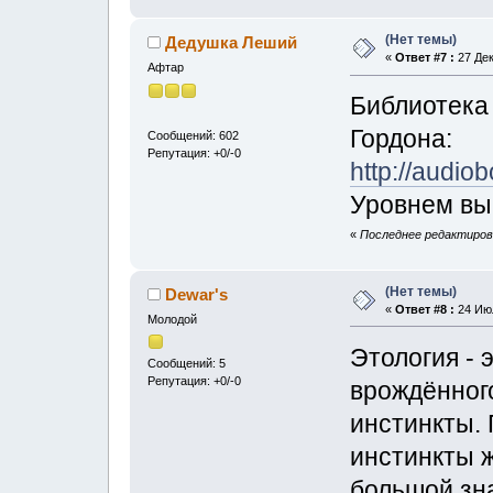
(Нет темы)
Дедушка Леший
«
Ответ #7 :
27 Дек
Афтар
Библиотека
Гордона:
Сообщений: 602
Репутация: +0/-0
http://audio
Уровнем вы
«
Последнее редактирова
(Нет темы)
Dewar's
«
Ответ #8 :
24 Июл
Молодой
Этология - 
Сообщений: 5
Репутация: +0/-0
врождённого
инстинкты. 
инстинкты ж
большой зна