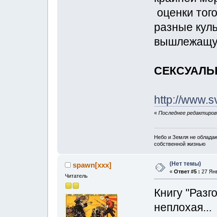
оценки того
разные куль
вышлежащу
СЕКСУАЛЬ
http://www.s
«
Последнее редактирова
Небо и Земля не облада
собственной жизнью
(Нет темы)
spawn[xxx]
«
Ответ #5 :
27 Янв
Читатель
Книгу "Разг
неплохая...