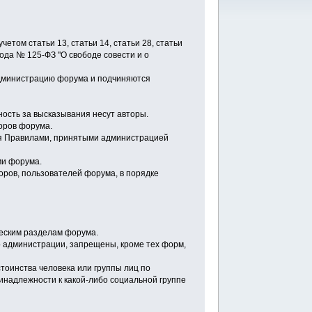
етом статьи 13, статьи 14, статьи 28, статьи
года № 125-ФЗ "О свободе совести и о
администрацию форума и подчиняются
ость за высказывания несут авторы.
оров форума.
ся Правилами, принятыми администрацией
ми форума.
оров, пользователей форума, в порядке
еским разделам форума.
о администрации, запрещены, кроме тех форм,
тоинства человека или группы лиц по
инадлежности к какой-либо социальной группе