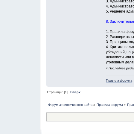
3. Администрат
4. Администрат
5. Решение адм
8. Заключитель
1. Правила фор
2. Расширитель
3. Принципы мо
4. Критика поли
убеждений, нац
ненависти или в
уголовным дела
«
Последнее редак
Правила форума
Страницы: [
1
]
Вверх
Форум атеистического сайта
»
Правила форума
»
Пра