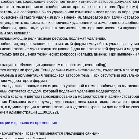
е сообщения, содержащие в себе претензии к личности авторов, допускаютс
амостоятельно оценивает сообщения авторов на их соответствие Правилам 
зователь, чьё сообщение было удалено или изменено имеет право на обращен
 объяснений такого удаления или изменения. Модератор или администратор 
ия уведомить пользователях о причинах удаления или изменения его сообще
ообщения, пропагандирующие атеистическое, материалистическое и научно
а и объявления".
рекламирующие религиозные ресурсы, подлежат удалению.
сообщения, пересекающиеся с тематикой форума могут быть удалены по усм
я использование мультаккаунтов (клонов) для пользователей форума и модер
только для решения технических вопросов (отладка движка). При выявлении м
 злоупотребление цитированием (оверквотинг, overquoting).
ются авторами форума. Темы должны иметь актуальность, содержать в себе п
роблема и аргументация приводится автором темы. При отсутствии актуально
нию модератором форума.
темы должно проводиться строго по указанной в теме проблеме, по высказа
темы считается флудом, который подлежит удалению модератором.
текста красным цветом зарезервировано за модераторами и администратора
ния. Пользователи форума должны воздерживаться от использования зарез
та, а администрация от использования выделения красным для целей не свя
нием администрации 11.09.2022).
анкции и правила их применения
 нарушителей Правил применяются следующие санкции:
ние и удаление сообщений;