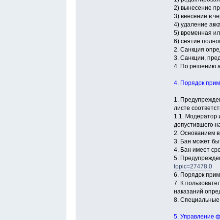
2) вынесение п
3) внесение в че
4) удаление акк
5) временная и
6) снятие полно
2. Санкция опр
3. Санкции, пре
4. По решению 
4. Порядок при
1. Предупрежде
листе соответс
1.1. Модератор
допустившего н
2. Основанием 
3. Бан может б
4. Бан имеет с
5. Предупрежде
topic=27478.0
6. Порядок при
7. К пользоват
наказаний опре
8. Специальные
5. Управление 