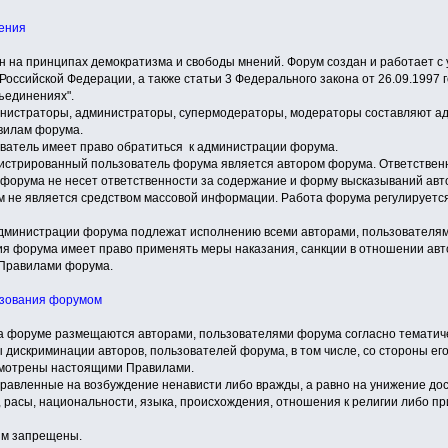
ения
н на принципах демократизма и свободы мнений. Форум создан и работает с уч
Российской Федерации, а также статьи 3 Федерального закона от 26.09.1997 
ъединениях".
инистраторы, администраторы, супермодераторы, модераторы составляют 
вилам форума.
ователь имеет право обратиться к администрации форума.
гистрированный пользователь форума является автором форума. Ответственн
форума не несет ответственности за содержание и форму высказываний авт
м не является средством массовой информации. Работа форума регулирует
администрации форума подлежат исполнению всеми авторами, пользователя
ия форума имеет право применять меры наказания, санкции в отношении авт
Правилами форума.
ьзования форумом
а форуме размещаются авторами, пользователями форума согласно тематич
 дискриминации авторов, пользователей форума, в том числе, со стороны ег
мотрены настоящими Правилами.
правленные на возбуждение ненависти либо вражды, а равно на унижение дос
 расы, национальности, языка, происхождения, отношения к религии либо пр
изм запрещены.