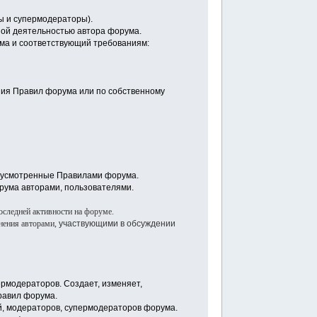
ы и супермодераторы).
ной деятельностью автора форума.
ма и соответствующий требованиям:
ния Правил форума или по собственному
едусмотренные Правилами форума.
рума авторами, пользователями.
оследней активности на форуме.
лнения авторами,
участвующими
в обсуждении
рмодераторов. Создает, изменяет,
равил форума.
й, модераторов, супермодераторов форума.