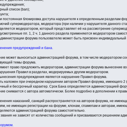
редупреждения;
рный список (ban);
аунта;
ли постоянная блокировка доступа нарушителя к определенным разделам фо
мочий супермодератора, модератора (при наличии у нарушителя данного ста
еделяется модератором, который представляет её на рассмотрение супермо
дусмотренные пп. 1, 2 ч. 1 данного раздела применяются модератором самос
администрации форума пользователю может быть присвоен индивидуальный с
менения предупреждений и бана.
ние может выноситься администрацией форума, в том числе модератором со
твующей темы форума.
 имеет право предложить модераторам, администрации форума вынесение вз
арушения Правил в разделах, модерируемых другим модератором.
вынесения предупреждения является нарушение Правил форума.
ыть наложен при очередном нарушении автором Правил форума, имеющего 2 
рочный и бессрочный характер. Срок Бана определяется администрацией фор
ние снимается с автора автоматически. Более подробно в дополнении к пра
менения наказаний, санкций распространяется на авторов форума, не имеющ
елям, не имеющих регистрации на форуме, клонам, спамепам и авторам, име
деляются администрацией форума самостоятельно.
 звания не зависят от количества сообщений и присваиваются решением ад
форумом.