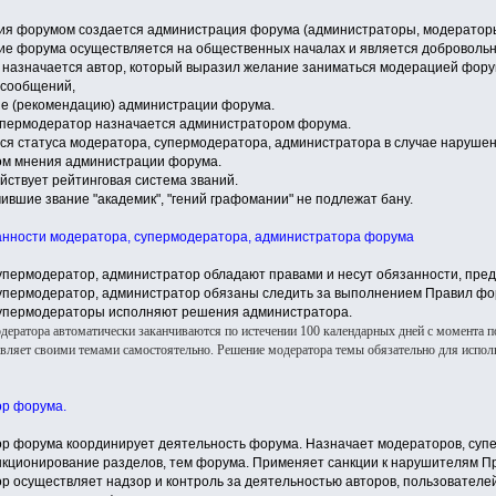
ния форумом создается администрация форума (администраторы, модератор
ие форума осуществляется на общественных началах и является доброволь
 назначается автор, который выразил желание заниматься модерацией фору
 сообщений,
ие (рекомендацию) администрации форума.
упермодератор назначается администратором форума.
тся статуса модератора, супермодератора, администратора в случае наруше
ом мнения администрации форума.
йствует рейтинговая система званий.
чившие звание "академик", "гений графомании" не подлежат бану.
занности модератора, супермодератора, администратора форума
супермодератор, администратор обладают правами и несут обязанности, пр
супермодератор, администратор обязаны следить за выполнением Правил фо
супермодераторы исполняют решения администратора.
ератора автоматически заканчиваются по истечении 100 календарных дней с момента п
авляет своими темами самостоятельно. Решение модератора темы обязательно для испо
ор форума.
ор форума координирует деятельность форума. Назначает модераторов, супе
кционирование разделов, тем форума. Применяет санкции к нарушителям П
ор осуществляет надзор и контроль за деятельностью авторов, пользователе