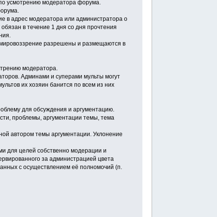
я по усмотрению модератора форума.
форума.
ие в адрес модератора или администратора о
обязан в течение 1 дня со дня прочтения
ния.
е мировоззрение разрешены и размещаются в
отрению модератора.
аторов. Админами и суперами мульты могут
ультов их хозяин банится по всем из них
роблему для обсуждения и аргументацию.
сти, проблемы, аргументации темы, тема
нной автором темы аргументации. Уклонение
ми для целей собственно модерации и
ервированного за администрацией цвета
занных с осуществлением её полномочий (п.