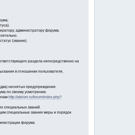
рума;
туса).
дератору, администратору форума.
тоятельно.
татус (звание).
ответствующего раздела непосредственно на
ыскания в отношении пользователя,
(два) неснятых предупреждения.
ума по своему усмотрению.
вилам
http://ateism.ru/forum/index.php?
их специальных званий.
ющим специальные звания меры и порядок
министрации форума.