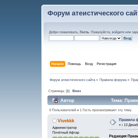
Форум атеистического сай
Добро пожаловать,
Гость
. Пожалуйста,
войдите
или
зар
Начало
Помощь
Вход
Регистрация
Форум атеистического сайта
»
Правила форума
»
Пра
Страницы: [
1
]
Вниз
Автор
Тема: Прави
0 Пользователей и 1 Гость просматривают эту тему.
Правила 
Vivekkk
«
:
13 Декабр
Администратор
Почётный Афтар
Редакция Прави