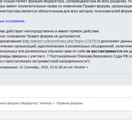
ор осуществляет функции модератора, супермодератора во всех разделах, т
оры имеют исключительные права по изменению Правил форума, организаци
инистратора является обязательным для всех авторов, пользователей форум
ные положения.
ума действуют непосредственно и имеют прямое действие.
ное толкование Правил форума не допускается.
дерирования (
http://ateism.ru/forum/index.php?topic=27478.0
) дополняют данны
тических организаций, идеологических и религиозных объединений, политиче
иональных или религиозных обычаев сама по себе
не рассматривается
как д
ражды (введена с учетом п. 7 Постановления Пленума Верховного Суда РФ от
м о преступлениях экстремистской направленности").
тирование: 11 Сентябрь, 2022, 10:31:36 am от Vivekkk
»
вила форума
(Модератор:
Vivekkk
) »
Правила форума