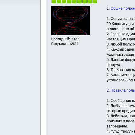
1. Общие полож
1. Форум основа
29 Конституции 
религиозных об
2. Главные адм
настоящим Пра
Сообщений: 9 137
Репутация: +26/-1
3. Любой польз
4. Каждый заре
Администрация 
5. Данный фору
форума.
6. Требования 
7. Администрац
установленном 
2. Правила пол
1. Сообщения н
2. Любые формы
которые предус
3. Действия, на
признакам пола,
запрещены.
4. Флуд, тролл