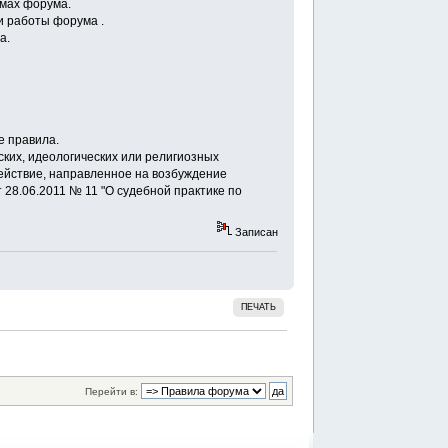
емах форума.
и работы форума .
а.
е правила.
ских, идеологических или религиозных
ействие, направленное на возбуждение
 28.06.2011 № 11 "О судебной практике по
Записан
ПЕЧАТЬ
Перейти в: