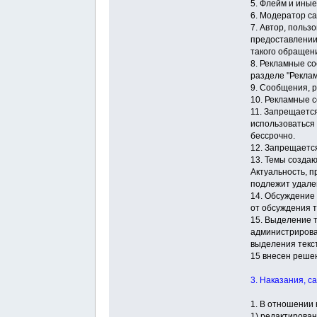
5. Флейм и ины
6. Модератор с
7. Автор, поль
предоставлении
такого обращен
8. Рекламные с
разделе "Реклам
9. Сообщения, 
10. Рекламные 
11. Запрещаетс
использоваться 
бессрочно.
12. Запрещается
13. Темы созда
Актуальность, п
подлежит удале
14. Обсуждение 
от обсуждения 
15. Выделение 
администрирова
выделения текс
15 внесен реше
3. Наказания, с
1. В отношении
1) редактирова