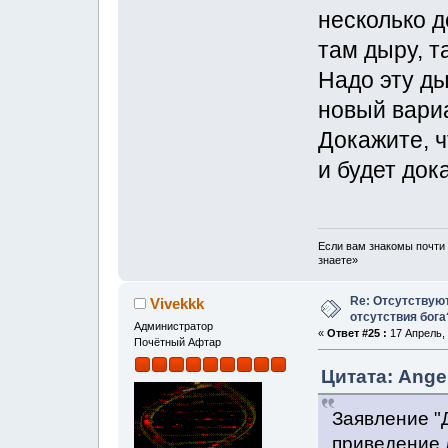
несколько д
там дыру, т
Надо эту ды
новый вариа
Докажите, ч
и будет док
Если вам знакомы почти 
знаете»
Re: Отсутствую
Vivekkk
отсутствия бога
Администратор
«
Ответ #25 :
17 Апрель, 
Почётный Афтар
Цитата: Angel
Заявление "Д
приведение 