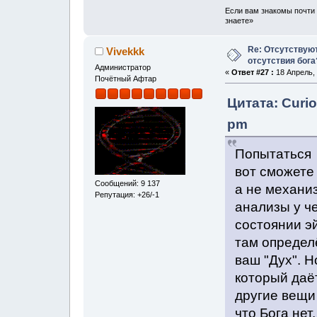
Если вам знакомы почти 
знаете»
Re: Отсутствую
Vivekkk
отсутствия бога
Администратор
«
Ответ #27 :
18 Апрель, 
Почётный Афтар
Цитата: Curio
pm
Попытаться у
вот сможете 
Сообщений: 9 137
а не механи
Репутация: +26/-1
анализы у ч
состоянии э
там определ
ваш "Дух". Н
который даёт
другие вещи 
что Бога нет