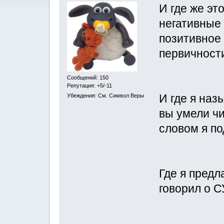
И где же эт
негативные
позитивное
первичност
Сообщений: 150
Репутация: +5/-11
И где я наз
Убеждения: См. Символ Веры
вы умели чи
словом я п
Где я предл
говорил о 