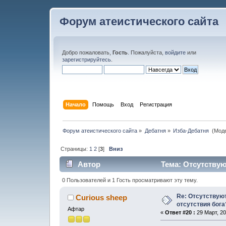
Форум атеистического сайта
Добро пожаловать,
Гость
. Пожалуйста,
войдите
или
зарегистрируйтесь
.
Начало
Помощь
Вход
Регистрация
Форум атеистического сайта
»
Дебатня
»
Изба-Дебатня 
(Мод
Страницы:
1
2
[
3
]
Вниз
Автор
Тема: Отсутствую
47235 раз)
0 Пользователей и 1 Гость просматривают эту тему.
Re: Отсутствую
Curious sheep
отсутствия бога
Афтар
«
Ответ #20 :
29 Март, 20