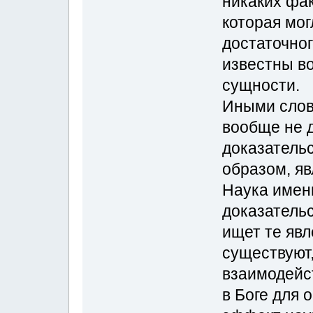
никаких фа
которая мог
достаточног
известны в
сущности.
Иными слов
вообще не д
доказательс
образом, я
Наука имен
доказательс
ищет те явл
существуют,
взаимодейс
в Боге для 