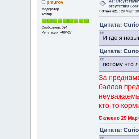
Re: Отсутствую
pmurov
отсутствия бога
Модератор
«
Ответ #21 :
29 Март, 20
Афтар
Цитата: Curio
Сообщений: 694
Репутация: +66/-27
И где я наз
Цитата: Curio
потому что 
За преднам
баллов пре
неуважаемый
кто-то корм
Склеено 29 Март
Цитата: Curio