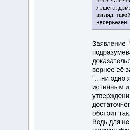
нет». Обычно
лешего, домо
взгляд, тако
несерьёзен.
Заявление "
подразумев
доказательс
вернее её з
"…ни одно я
истинным и
утверждени
достаточног
обстоит так,
Ведь для н