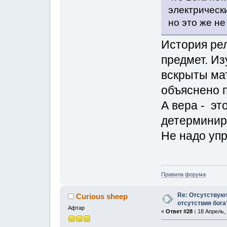
электрически
но это же не
История ре
предмет. Из
вскрыты ма
объяснено 
А вера - эт
детерминиро
Не надо уп
Правила форума
Re: Отсутствую
Curious sheep
отсутствия бога
Афтар
«
Ответ #28 :
18 Апрель, 