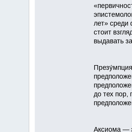
«первичнос
эпистемоло
лет» среди
стоит взгля
выдавать з
Презу́мпция
предположе
предположе
до тех пор,
предположен
Аксиома — 