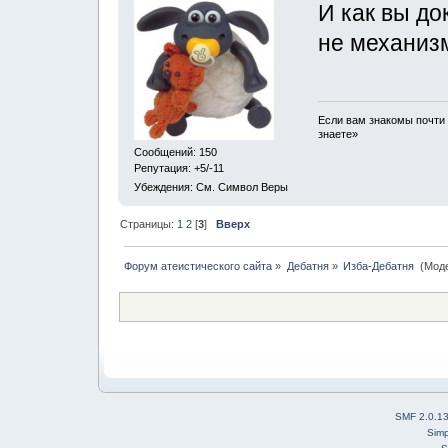
И как вы до
не механиз
Если вам знакомы почти 
знаете»
Сообщений: 150
Репутация: +5/-11
Убеждения: См. Символ Веры
Страницы:
1
2
[
3
]
Вверх
Форум атеистического сайта
»
Дебатня
»
Изба-Дебатня 
(Мод
SMF 2.0.1
Simp