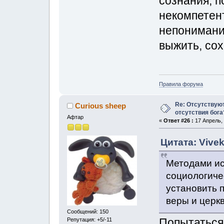
сознания, 
некомпетен
непонимание
выжить, сох
Правила форума
Re: Отсутствую
Curious sheep
отсутствия бога
Афтар
«
Ответ #26 :
17 Апрель, 
Цитата: Vivek
Методами ис
социологиче
установить 
веры и церкв
Сообщений: 150
Попытаться 
Репутация: +5/-11