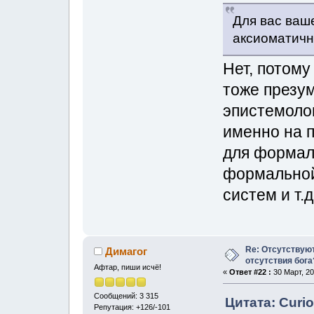
Для вас ваш
аксиоматич
Нет, потому
тоже презу
эпистемолог
именно на 
для формаль
формальной
систем и т.д
Re: Отсутствую
Димагог
отсутствия бога
Афтар, пиши исчё!
«
Ответ #22 :
30 Март, 20
Сообщений: 3 315
Цитата: Curio
Репутация: +126/-101