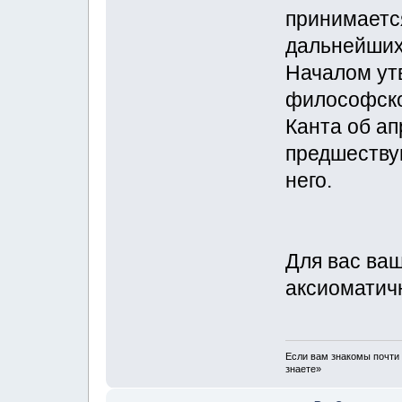
принимается
дальнейших
Началом ут
философско
Канта об ап
предшествую
него.
Для вас ва
аксиоматич
Если вам знакомы почти 
знаете»