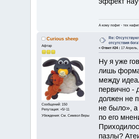
эффект нау
А кому пофиг - тех нафиг
Re: Отсутствую
Curious sheep
отсутствия бога
Афтар
«
Ответ #24 :
17 Апрель, 
Ну я уже гов
лишь форма
между идеа
первично - 
должен не п
Сообщений: 150
не было», а
Репутация: +5/-11
по его мнен
Убеждения: См. Символ Веры
Приходилос
пазлы? Ате