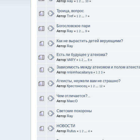
Автор
Ray
«
1
2
...
10
»
Троица, вопрос
Автор
Tref
«
1
2
...
7
»
Богословское пари
Автор
Ray
«
1
2
...
9
»
Как не вырастить детей верующими?
Автор
Ray
Есть ли будущее у атеизма?
Автор
VARY
«
1
2
...
8
»
Зависимость между атеизмом и полом атеиста
Автор
nrisimhacaitanya
«
1
2
3
»
Атеисты, неужели вам не страшно?
Автор
Крестоносец
«
1
2
...
12
»
Чем отличается?...
Автор
МаксО
Светские похороны
Автор
Ray
НОВОСТИ
Автор
Rufus
«
1
2
...
4
»