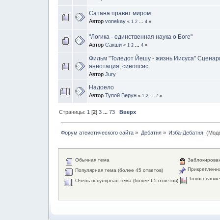
Сатана правит миром
Автор
vonekay
«
1
2
...
4
»
"Логика - единственная наука о Боге"
Автор
Сакши
«
1
2
...
4
»
Фильм "Толедот Йешу - жизнь Иисуса" Сценари
аннотация, синопсис.
Автор
Jury
Надоело
Автор
Тупой Верун
«
1
2
...
7
»
Страницы:
1
[
2
]
3
...
73
Вверх
Форум атеистического сайта
»
Дебатня
»
Изба-Дебатня 
(Мод
Обычная тема
Заблокирова
Прикрепленн
Популярная тема (более 45 ответов)
Голосовани
Очень популярная тема (более 65 ответов)