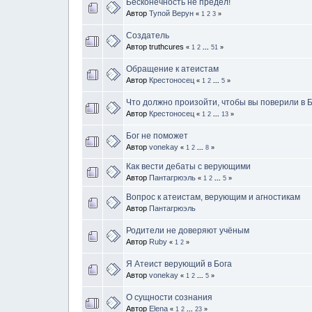
Бесконечность не предел!
Автор
Тупой Верун
«
1
2
3
»
Создатель
Автор truthcures
«
1
2
...
51
»
Обращение к атеистам
Автор
Крестоносец
«
1
2
...
5
»
Что должно произойти, чтобы вы поверили в 
Автор
Крестоносец
«
1
2
...
13
»
Бог не поможет
Автор
vonekay
«
1
2
...
8
»
Как вести дебаты с верующими
Автор
Пантагрюэль
«
1
2
...
5
»
Вопрос к атеистам, верующим и агностикам
Автор
Пантагрюэль
Родители не доверяют учёным
Автор
Ruby
«
1
2
»
Я Атеист верующий в Бога
Автор
vonekay
«
1
2
...
5
»
О сущности сознания
Автор
Elena
«
1
2
...
23
»