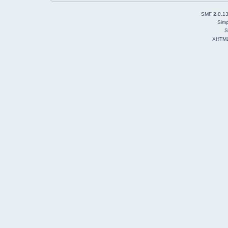
SMF 2.0.1
Simp
S
XHTM