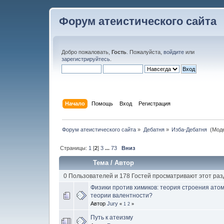
Форум атеистического сайта
Добро пожаловать,
Гость
. Пожалуйста,
войдите
или
зарегистрируйтесь
.
Начало
Помощь
Вход
Регистрация
Форум атеистического сайта
»
Дебатня
»
Изба-Дебатня 
(Мод
Страницы:
1
[
2
]
3
...
73
Вниз
Тема
/
Автор
0 Пользователей и 178 Гостей просматривают этот раз
Физики против химиков: теория строения ато
теории валентности?
Автор
Jury
«
1
2
»
Путь к атеизму