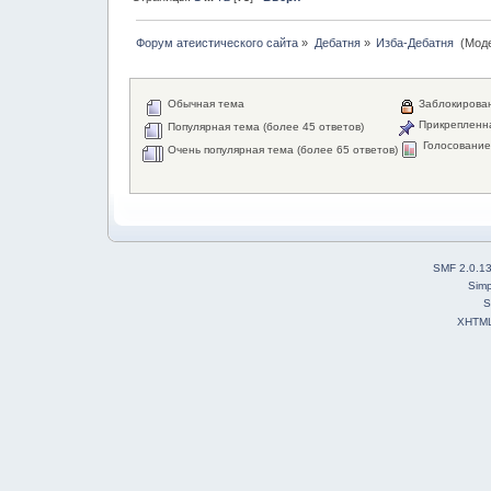
Форум атеистического сайта
»
Дебатня
»
Изба-Дебатня 
(Мод
Обычная тема
Заблокирова
Прикрепленн
Популярная тема (более 45 ответов)
Голосовани
Очень популярная тема (более 65 ответов)
SMF 2.0.1
Simp
S
XHTM