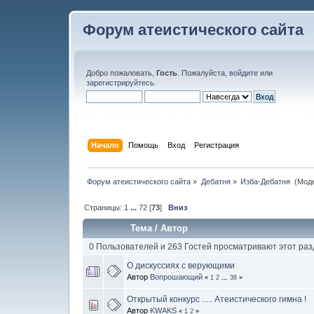
Форум атеистического сайта
Добро пожаловать,
Гость
. Пожалуйста,
войдите
или
зарегистрируйтесь
.
Начало
Помощь
Вход
Регистрация
Форум атеистического сайта
»
Дебатня
»
Изба-Дебатня 
(Мод
Страницы:
1
...
72
[
73
]
Вниз
Тема
/
Автор
0 Пользователей и 263 Гостей просматривают этот раз
О дискуссиях с верующими
Автор
Вопрошающий
«
1
2
...
38
»
Открытый конкурс ..... Атеистического гимна !
Автор
KWAKS
«
1
2
»