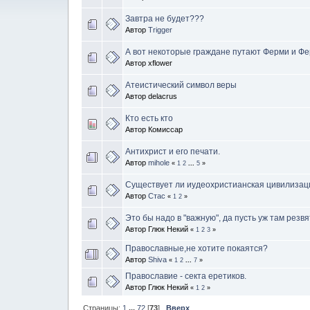
Завтра не будет???
Автор
Trigger
А вот некоторые граждане путают Ферми и Ф
Автор xflower
Атеистический символ веры
Автор delacrus
Кто есть кто
Автор Комиссар
Антихрист и его печати.
Автор
mihole
«
1
2
...
5
»
Существует ли иудеохристианская цивилизац
Автор
Стас
«
1
2
»
Это бы надо в "важную", да пусть уж там резвя
Автор Глюк Некий
«
1
2
3
»
Православные,не хотите покаятся?
Автор
Shiva
«
1
2
...
7
»
Православие - секта еретиков.
Автор Глюк Некий
«
1
2
»
Страницы:
1
...
72
[
73
]
Вверх